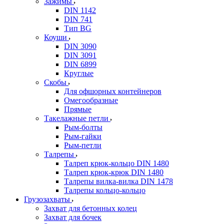
Зажимы
DIN 1142
DIN 741
Тип BG
Коуши
DIN 3090
DIN 3091
DIN 6899
Круглые
Скобы
Для офшорных контейнеров
Омегообразные
Прямые
Такелажные петли
Рым-болты
Рым-гайки
Рым-петли
Талрепы
Талреп крюк-кольцо DIN 1480
Талреп крюк-крюк DIN 1480
Талрепы вилка-вилка DIN 1478
Талрепы кольцо-кольцо
Грузозахваты
Захват для бетонных колец
Захват для бочек