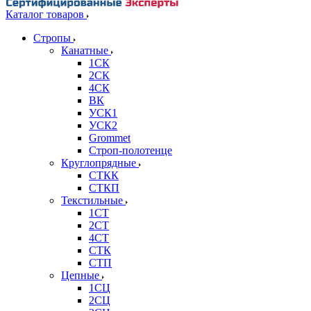
Каталог товаров
Стропы
Канатные
1СК
2СК
4СК
ВК
УСК1
УСК2
Grommet
Строп-полотенце
Круглопрядные
СТКК
СТКП
Текстильные
1СТ
2СТ
4СТ
СТК
СТП
Цепные
1СЦ
2СЦ