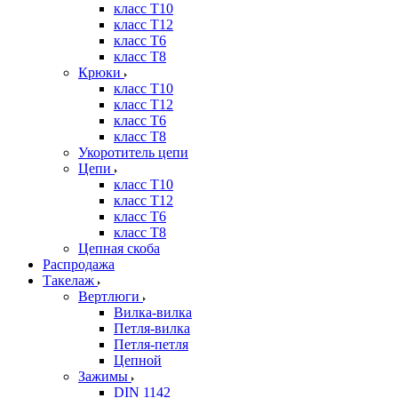
класс Т10
класс Т12
класс Т6
класс Т8
Крюки
класс Т10
класс Т12
класс Т6
класс Т8
Укоротитель цепи
Цепи
класс Т10
класс Т12
класс Т6
класс Т8
Цепная скоба
Распродажа
Такелаж
Вертлюги
Вилка-вилка
Петля-вилка
Петля-петля
Цепной
Зажимы
DIN 1142