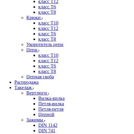
класс Т12
класс Т6
класс Т8
Крюки
класс Т10
класс Т12
класс Т6
класс Т8
Укоротитель цепи
Цепи
класс Т10
класс Т12
класс Т6
класс Т8
Цепная скоба
Распродажа
Такелаж
Вертлюги
Вилка-вилка
Петля-вилка
Петля-петля
Цепной
Зажимы
DIN 1142
DIN 741