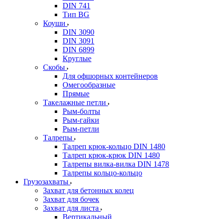
DIN 741
Тип BG
Коуши
DIN 3090
DIN 3091
DIN 6899
Круглые
Скобы
Для офшорных контейнеров
Омегообразные
Прямые
Такелажные петли
Рым-болты
Рым-гайки
Рым-петли
Талрепы
Талреп крюк-кольцо DIN 1480
Талреп крюк-крюк DIN 1480
Талрепы вилка-вилка DIN 1478
Талрепы кольцо-кольцо
Грузозахваты
Захват для бетонных колец
Захват для бочек
Захват для листа
Вертикальный