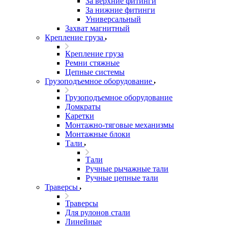
За верхние фитинги
За нижние фитинги
Универсальный
Захват магнитный
Крепление груза
Крепление груза
Ремни стяжные
Цепные системы
Грузоподъемное оборудование
Грузоподъемное оборудование
Домкраты
Каретки
Монтажно-тяговые механизмы
Монтажные блоки
Тали
Тали
Ручные рычажные тали
Ручные цепные тали
Траверсы
Траверсы
Для рулонов стали
Линейные