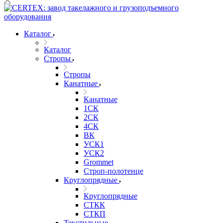
Каталог
Каталог
Стропы
Стропы
Канатные
Канатные
1СК
2СК
4СК
ВК
УСК1
УСК2
Grommet
Строп-полотенце
Круглопрядные
Круглопрядные
СТКК
СТКП
Текстильные