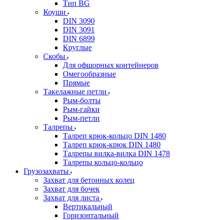
Тип BG
Коуши
DIN 3090
DIN 3091
DIN 6899
Круглые
Скобы
Для офшорных контейнеров
Омегообразные
Прямые
Такелажные петли
Рым-болты
Рым-гайки
Рым-петли
Талрепы
Талреп крюк-кольцо DIN 1480
Талреп крюк-крюк DIN 1480
Талрепы вилка-вилка DIN 1478
Талрепы кольцо-кольцо
Грузозахваты
Захват для бетонных колец
Захват для бочек
Захват для листа
Вертикальный
Горизонтальный