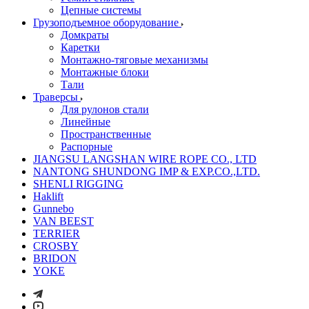
Цепные системы
Грузоподъемное оборудование
Домкраты
Каретки
Монтажно-тяговые механизмы
Монтажные блоки
Тали
Траверсы
Для рулонов стали
Линейные
Пространственные
Распорные
JIANGSU LANGSHAN WIRE ROPE CO., LTD
NANTONG SHUNDONG IMP & EXP.CO.,LTD.
SHENLI RIGGING
Haklift
Gunnebo
VAN BEEST
TERRIER
CROSBY
BRIDON
YOKE