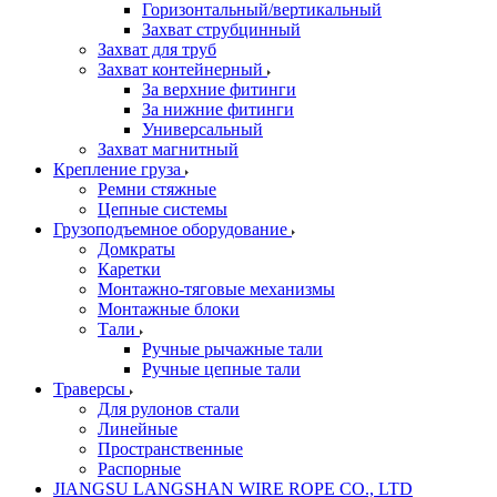
Горизонтальный/вертикальный
Захват струбцинный
Захват для труб
Захват контейнерный
За верхние фитинги
За нижние фитинги
Универсальный
Захват магнитный
Крепление груза
Ремни стяжные
Цепные системы
Грузоподъемное оборудование
Домкраты
Каретки
Монтажно-тяговые механизмы
Монтажные блоки
Тали
Ручные рычажные тали
Ручные цепные тали
Траверсы
Для рулонов стали
Линейные
Пространственные
Распорные
JIANGSU LANGSHAN WIRE ROPE CO., LTD