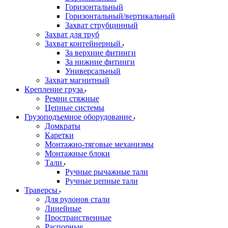
Горизонтальный
Горизонтальный/вертикальный
Захват струбцинный
Захват для труб
Захват контейнерный
За верхние фитинги
За нижние фитинги
Универсальный
Захват магнитный
Крепление груза
Ремни стяжные
Цепные системы
Грузоподъемное оборудование
Домкраты
Каретки
Монтажно-тяговые механизмы
Монтажные блоки
Тали
Ручные рычажные тали
Ручные цепные тали
Траверсы
Для рулонов стали
Линейные
Пространственные
Распорные