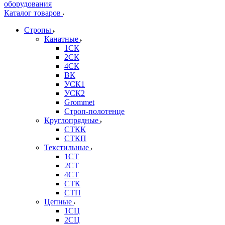
Каталог товаров
Стропы
Канатные
1СК
2СК
4СК
ВК
УСК1
УСК2
Grommet
Строп-полотенце
Круглопрядные
СТКК
СТКП
Текстильные
1СТ
2СТ
4СТ
СТК
СТП
Цепные
1СЦ
2СЦ