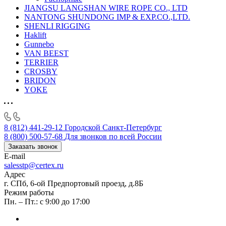
JIANGSU LANGSHAN WIRE ROPE CO., LTD
NANTONG SHUNDONG IMP & EXP.CO.,LTD.
SHENLI RIGGING
Haklift
Gunnebo
VAN BEEST
TERRIER
CROSBY
BRIDON
YOKE
8 (812) 441-29-12
Городской Санкт-Петербург
8 (800) 500-57-68
Для звонков по всей России
Заказать звонок
E-mail
salesstp@certex.ru
Адрес
г. СПб, 6-ой Предпортовый проезд, д.8Б
Режим работы
Пн. – Пт.: с 9:00 до 17:00