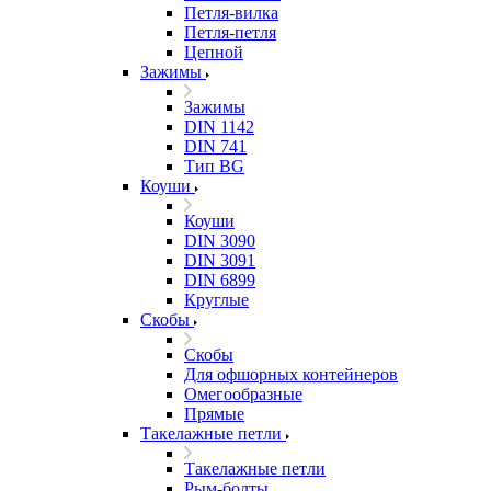
Петля-вилка
Петля-петля
Цепной
Зажимы
Зажимы
DIN 1142
DIN 741
Тип BG
Коуши
Коуши
DIN 3090
DIN 3091
DIN 6899
Круглые
Скобы
Скобы
Для офшорных контейнеров
Омегообразные
Прямые
Такелажные петли
Такелажные петли
Рым-болты