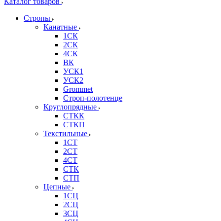
Каталог товаров
Стропы
Канатные
1СК
2СК
4СК
ВК
УСК1
УСК2
Grommet
Строп-полотенце
Круглопрядные
СТКК
СТКП
Текстильные
1СТ
2СТ
4СТ
СТК
СТП
Цепные
1СЦ
2СЦ
3СЦ