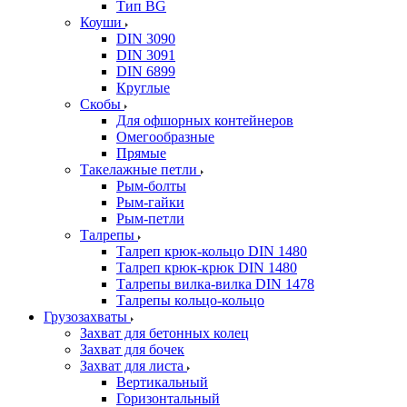
Тип BG
Коуши
DIN 3090
DIN 3091
DIN 6899
Круглые
Скобы
Для офшорных контейнеров
Омегообразные
Прямые
Такелажные петли
Рым-болты
Рым-гайки
Рым-петли
Талрепы
Талреп крюк-кольцо DIN 1480
Талреп крюк-крюк DIN 1480
Талрепы вилка-вилка DIN 1478
Талрепы кольцо-кольцо
Грузозахваты
Захват для бетонных колец
Захват для бочек
Захват для листа
Вертикальный
Горизонтальный