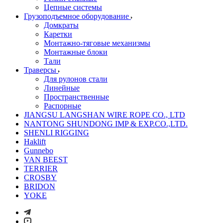
Цепные системы
Грузоподъемное оборудование
Домкраты
Каретки
Монтажно-тяговые механизмы
Монтажные блоки
Тали
Траверсы
Для рулонов стали
Линейные
Пространственные
Распорные
JIANGSU LANGSHAN WIRE ROPE CO., LTD
NANTONG SHUNDONG IMP & EXP.CO.,LTD.
SHENLI RIGGING
Haklift
Gunnebo
VAN BEEST
TERRIER
CROSBY
BRIDON
YOKE