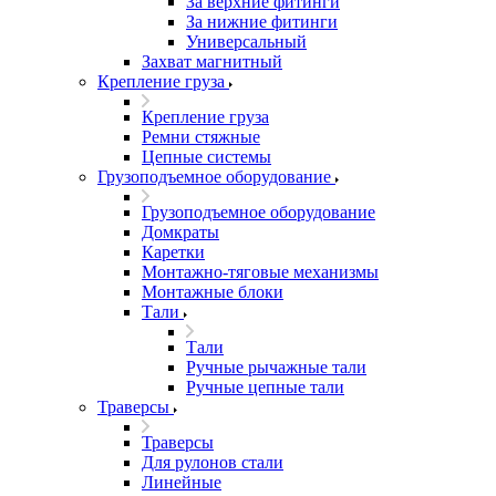
За верхние фитинги
За нижние фитинги
Универсальный
Захват магнитный
Крепление груза
Крепление груза
Ремни стяжные
Цепные системы
Грузоподъемное оборудование
Грузоподъемное оборудование
Домкраты
Каретки
Монтажно-тяговые механизмы
Монтажные блоки
Тали
Тали
Ручные рычажные тали
Ручные цепные тали
Траверсы
Траверсы
Для рулонов стали
Линейные