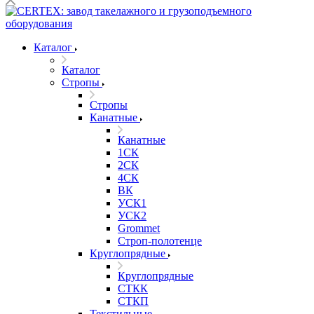
Каталог
Каталог
Стропы
Стропы
Канатные
Канатные
1СК
2СК
4СК
ВК
УСК1
УСК2
Grommet
Строп-полотенце
Круглопрядные
Круглопрядные
СТКК
СТКП
Текстильные