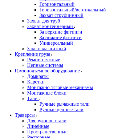
Горизонтальный
Горизонтальный/вертикальный
Захват струбцинный
Захват для труб
Захват контейнерный
За верхние фитинги
За нижние фитинги
Универсальный
Захват магнитный
Крепление груза
Ремни стяжные
Цепные системы
Грузоподъемное оборудование
Домкраты
Каретки
Монтажно-тяговые механизмы
Монтажные блоки
Тали
Ручные рычажные тали
Ручные цепные тали
Траверсы
Для рулонов стали
Линейные
Пространственные
Распорные