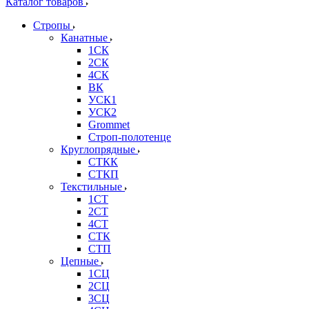
Каталог товаров
Стропы
Канатные
1СК
2СК
4СК
ВК
УСК1
УСК2
Grommet
Строп-полотенце
Круглопрядные
СТКК
СТКП
Текстильные
1СТ
2СТ
4СТ
СТК
СТП
Цепные
1СЦ
2СЦ
3СЦ