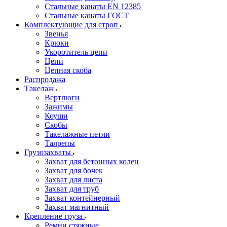
Стальные канаты EN 12385
Стальные канаты ГОСТ
Комплектующие для строп
Звенья
Крюки
Укоротитель цепи
Цепи
Цепная скоба
Распродажа
Такелаж
Вертлюги
Зажимы
Коуши
Скобы
Такелажные петли
Талрепы
Грузозахваты
Захват для бетонных колец
Захват для бочек
Захват для листа
Захват для труб
Захват контейнерный
Захват магнитный
Крепление груза
Ремни стяжные