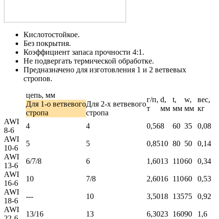
Кислотостойкое.
Без покрытия.
Коэффициент запаса прочности 4:1.
Не подвергать термической обработке.
Предназначено для изготовления 1 и 2 ветвевых
стропов.
цепь, мм
г/п,
d,
t,
w,
вес,
Для 1-о ветвевого
Для 2-х ветвевого
т
мм
мм
мм
кг
стропа
стропа
AWI
4
4
0,56
8
60
35
0,08
8-6
AWI
5
5
0,85
10
80
50
0,14
10-6
AWI
6/7/8
6
1,60
13
110
60
0,34
13-6
AWI
10
7/8
2,60
16
110
60
0,53
16-6
AWI
---
10
3,50
18
135
75
0,92
18-6
AWI
13/16
13
6,30
23
160
90
1,6
22-6