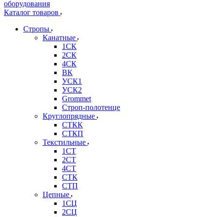
Каталог товаров
Стропы
Канатные
1СК
2СК
4СК
ВК
УСК1
УСК2
Grommet
Строп-полотенце
Круглопрядные
СТКК
СТКП
Текстильные
1СТ
2СТ
4СТ
СТК
СТП
Цепные
1СЦ
2СЦ