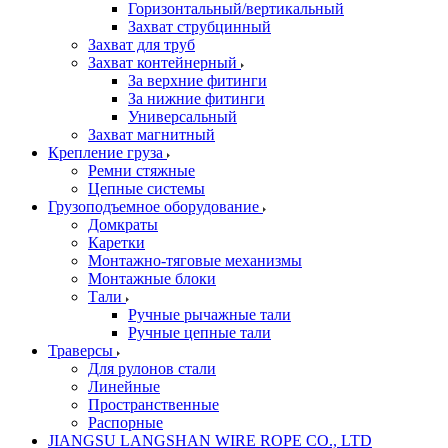
Горизонтальный/вертикальный
Захват струбцинный
Захват для труб
Захват контейнерный
За верхние фитинги
За нижние фитинги
Универсальный
Захват магнитный
Крепление груза
Ремни стяжные
Цепные системы
Грузоподъемное оборудование
Домкраты
Каретки
Монтажно-тяговые механизмы
Монтажные блоки
Тали
Ручные рычажные тали
Ручные цепные тали
Траверсы
Для рулонов стали
Линейные
Пространственные
Распорные
JIANGSU LANGSHAN WIRE ROPE CO., LTD