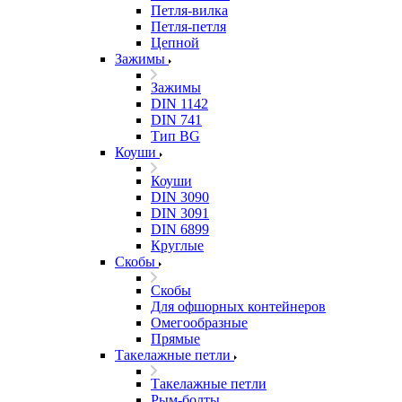
Петля-вилка
Петля-петля
Цепной
Зажимы
Зажимы
DIN 1142
DIN 741
Тип BG
Коуши
Коуши
DIN 3090
DIN 3091
DIN 6899
Круглые
Скобы
Скобы
Для офшорных контейнеров
Омегообразные
Прямые
Такелажные петли
Такелажные петли
Рым-болты