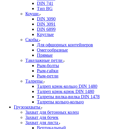
DIN 741
Тип BG
Коуши
DIN 3090
DIN 3091
DIN 6899
Круглые
Скобы
Для офшорных контейнеров
Омегообразные
Прямые
Такелажные петли
Рым-болты
Рым-гайки
Рым-петли
Талрепы
Талреп крюк-кольцо DIN 1480
Талреп крюк-крюк DIN 1480
Талрепы вилка-вилка DIN 1478
Талрепы кольцо-кольцо
Грузозахваты
Захват для бетонных колец
Захват для бочек
Захват для листа
Вертикальный