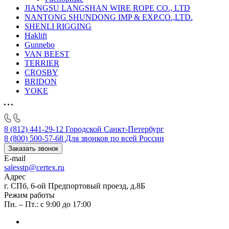
JIANGSU LANGSHAN WIRE ROPE CO., LTD
NANTONG SHUNDONG IMP & EXP.CO.,LTD.
SHENLI RIGGING
Haklift
Gunnebo
VAN BEEST
TERRIER
CROSBY
BRIDON
YOKE
8 (812) 441-29-12
Городской Санкт-Петербург
8 (800) 500-57-68
Для звонков по всей России
Заказать звонок
E-mail
salesstp@certex.ru
Адрес
г. СПб, 6-ой Предпортовый проезд, д.8Б
Режим работы
Пн. – Пт.: с 9:00 до 17:00