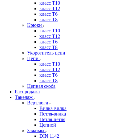
класс Т10
класс Т12
класс Т6
класс Т8
Крюки
класс Т10
класс Т12
класс Т6
класс Т8
Укоротитель цепи
Цепи
класс Т10
класс Т12
класс Т6
класс Т8
Цепная скоба
Распродажа
Такелаж
Вертлюги
Вилка-вилка
Петля-вилка
Петля-петля
Цепной
Зажимы
DIN 1142