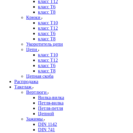
класс Т12
класс Т6
класс Т8
Крюки
класс Т10
класс Т12
класс Т6
класс Т8
Укоротитель цепи
Цепи
класс Т10
класс Т12
класс Т6
класс Т8
Цепная скоба
Распродажа
Такелаж
Вертлюги
Вилка-вилка
Петля-вилка
Петля-петля
Цепной
Зажимы
DIN 1142
DIN 741