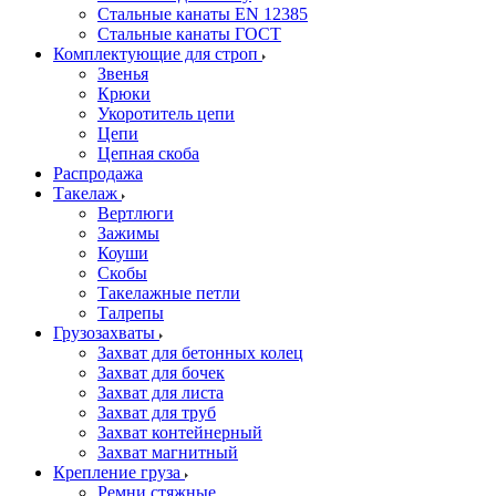
Стальные канаты EN 12385
Стальные канаты ГОСТ
Комплектующие для строп
Звенья
Крюки
Укоротитель цепи
Цепи
Цепная скоба
Распродажа
Такелаж
Вертлюги
Зажимы
Коуши
Скобы
Такелажные петли
Талрепы
Грузозахваты
Захват для бетонных колец
Захват для бочек
Захват для листа
Захват для труб
Захват контейнерный
Захват магнитный
Крепление груза
Ремни стяжные