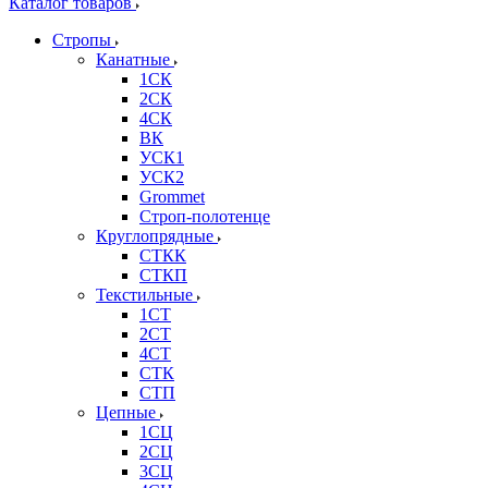
Каталог товаров
Стропы
Канатные
1СК
2СК
4СК
ВК
УСК1
УСК2
Grommet
Строп-полотенце
Круглопрядные
СТКК
СТКП
Текстильные
1СТ
2СТ
4СТ
СТК
СТП
Цепные
1СЦ
2СЦ
3СЦ