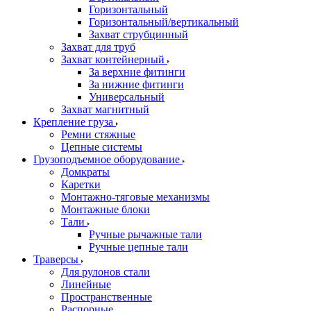
Горизонтальный
Горизонтальный/вертикальный
Захват струбцинный
Захват для труб
Захват контейнерный
За верхние фитинги
За нижние фитинги
Универсальный
Захват магнитный
Крепление груза
Ремни стяжные
Цепные системы
Грузоподъемное оборудование
Домкраты
Каретки
Монтажно-тяговые механизмы
Монтажные блоки
Тали
Ручные рычажные тали
Ручные цепные тали
Траверсы
Для рулонов стали
Линейные
Пространственные
Распорные