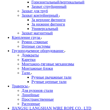
Горизонтальный/вертикальный
Захват струбцинный
Захват для труб
Захват контейнерный
За верхние фитинги
За нижние фитинги
Универсальный
Захват магнитный
Крепление груза
Ремни стяжные
Цепные системы
Грузоподъемное оборудование
Домкраты
Каретки
Монтажно-тяговые механизмы
Монтажные блоки
Тали
Ручные рычажные тали
Ручные цепные тали
Траверсы
Для рулонов стали
Линейные
Пространственные
Распорные
JIANGSU LANGSHAN WIRE ROPE CO., LTD