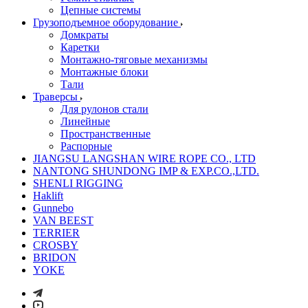
Цепные системы
Грузоподъемное оборудование
Домкраты
Каретки
Монтажно-тяговые механизмы
Монтажные блоки
Тали
Траверсы
Для рулонов стали
Линейные
Пространственные
Распорные
JIANGSU LANGSHAN WIRE ROPE CO., LTD
NANTONG SHUNDONG IMP & EXP.CO.,LTD.
SHENLI RIGGING
Haklift
Gunnebo
VAN BEEST
TERRIER
CROSBY
BRIDON
YOKE