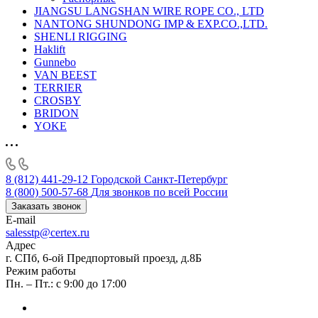
JIANGSU LANGSHAN WIRE ROPE CO., LTD
NANTONG SHUNDONG IMP & EXP.CO.,LTD.
SHENLI RIGGING
Haklift
Gunnebo
VAN BEEST
TERRIER
CROSBY
BRIDON
YOKE
8 (812) 441-29-12
Городской Санкт-Петербург
8 (800) 500-57-68
Для звонков по всей России
Заказать звонок
E-mail
salesstp@certex.ru
Адрес
г. СПб, 6-ой Предпортовый проезд, д.8Б
Режим работы
Пн. – Пт.: с 9:00 до 17:00