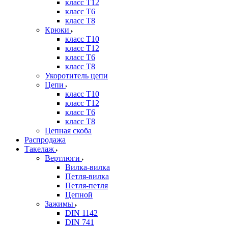
класс Т12
класс Т6
класс Т8
Крюки
класс Т10
класс Т12
класс Т6
класс Т8
Укоротитель цепи
Цепи
класс Т10
класс Т12
класс Т6
класс Т8
Цепная скоба
Распродажа
Такелаж
Вертлюги
Вилка-вилка
Петля-вилка
Петля-петля
Цепной
Зажимы
DIN 1142
DIN 741