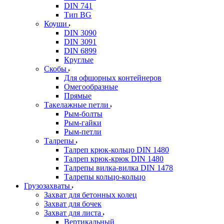
DIN 741
Тип BG
Коуши
DIN 3090
DIN 3091
DIN 6899
Круглые
Скобы
Для офшорных контейнеров
Омегообразные
Прямые
Такелажные петли
Рым-болты
Рым-гайки
Рым-петли
Талрепы
Талреп крюк-кольцо DIN 1480
Талреп крюк-крюк DIN 1480
Талрепы вилка-вилка DIN 1478
Талрепы кольцо-кольцо
Грузозахваты
Захват для бетонных колец
Захват для бочек
Захват для листа
Вертикальный