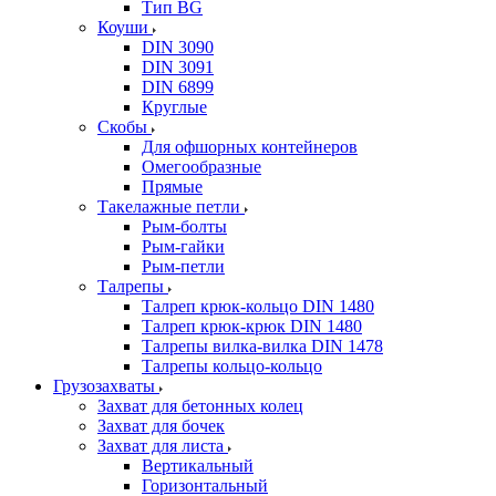
Тип BG
Коуши
DIN 3090
DIN 3091
DIN 6899
Круглые
Скобы
Для офшорных контейнеров
Омегообразные
Прямые
Такелажные петли
Рым-болты
Рым-гайки
Рым-петли
Талрепы
Талреп крюк-кольцо DIN 1480
Талреп крюк-крюк DIN 1480
Талрепы вилка-вилка DIN 1478
Талрепы кольцо-кольцо
Грузозахваты
Захват для бетонных колец
Захват для бочек
Захват для листа
Вертикальный
Горизонтальный