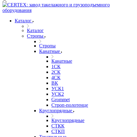
Каталог
Каталог
Стропы
Стропы
Канатные
Канатные
1СК
2СК
4СК
ВК
УСК1
УСК2
Grommet
Строп-полотенце
Круглопрядные
Круглопрядные
СТКК
СТКП
Текстильные