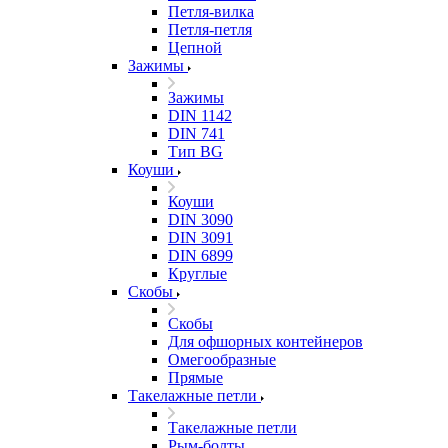
Петля-вилка
Петля-петля
Цепной
Зажимы
Зажимы
DIN 1142
DIN 741
Тип BG
Коуши
Коуши
DIN 3090
DIN 3091
DIN 6899
Круглые
Скобы
Скобы
Для офшорных контейнеров
Омегообразные
Прямые
Такелажные петли
Такелажные петли
Рым-болты