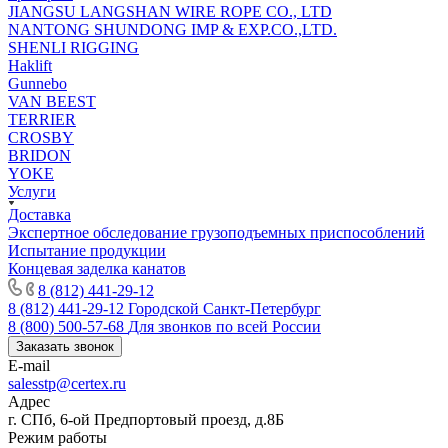
JIANGSU LANGSHAN WIRE ROPE CO., LTD
NANTONG SHUNDONG IMP & EXP.CO.,LTD.
SHENLI RIGGING
Haklift
Gunnebo
VAN BEEST
TERRIER
CROSBY
BRIDON
YOKE
Услуги
Доставка
Экспертное обследование грузоподъемных приспособлений
Испытание продукции
Концевая заделка канатов
8 (812) 441-29-12
8 (812) 441-29-12
Городской Санкт-Петербург
8 (800) 500-57-68
Для звонков по всей России
Заказать звонок
E-mail
salesstp@certex.ru
Адрес
г. СПб, 6-ой Предпортовый проезд, д.8Б
Режим работы