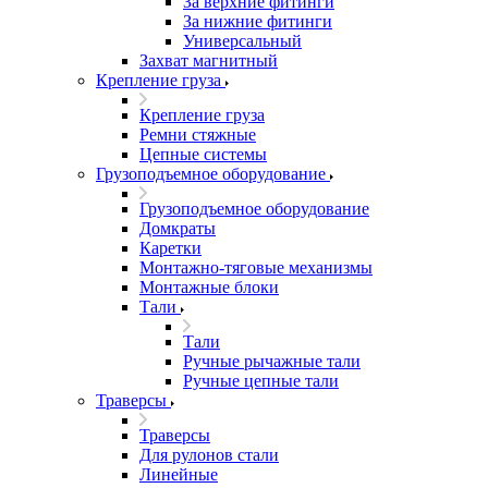
За верхние фитинги
За нижние фитинги
Универсальный
Захват магнитный
Крепление груза
Крепление груза
Ремни стяжные
Цепные системы
Грузоподъемное оборудование
Грузоподъемное оборудование
Домкраты
Каретки
Монтажно-тяговые механизмы
Монтажные блоки
Тали
Тали
Ручные рычажные тали
Ручные цепные тали
Траверсы
Траверсы
Для рулонов стали
Линейные