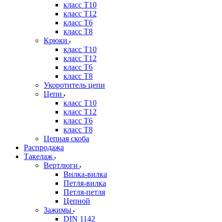
класс Т10
класс Т12
класс Т6
класс Т8
Крюки
класс Т10
класс Т12
класс Т6
класс Т8
Укоротитель цепи
Цепи
класс Т10
класс Т12
класс Т6
класс Т8
Цепная скоба
Распродажа
Такелаж
Вертлюги
Вилка-вилка
Петля-вилка
Петля-петля
Цепной
Зажимы
DIN 1142