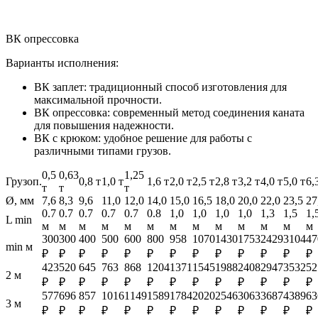
ВК опрессовка
Варианты исполнения:
ВК заплет: традиционный способ изготовления для
максимальной прочности.
ВК опрессовка: современный метод соединения каната
для повышения надежности.
ВК с крюком: удобное решение для работы с
различными типами грузов.
0,5
0,63
1,25
Грузоп.
0,8 т
1,0 т
1,6 т
2,0 т
2,5 т
2,8 т
3,2 т
4,0 т
5,0 т
6,
т
т
т
Ø, мм
7,6
8,3
9,6
11,0
12,0
14,0
15,0
16,5
18,0
20,0
22,0
23,5
27
0.7
0.7
0.7
0.7
0.7
0.8
1,0
1,0
1,0
1,0
1,3
1,5
1,
L min
м
м
м
м
м
м
м
м
м
м
м
м
м
300
300
400
500
600
800
958
1070
1430
1753
2429
3104
47
min м
₽
₽
₽
₽
₽
₽
₽
₽
₽
₽
₽
₽
₽
423
520
645
763
868
1204
1371
1545
1988
2408
2947
3532
52
2 м
₽
₽
₽
₽
₽
₽
₽
₽
₽
₽
₽
₽
₽
577
696
857
1016
1149
1589
1784
2020
2546
3063
3687
4389
63
3 м
₽
₽
₽
₽
₽
₽
₽
₽
₽
₽
₽
₽
₽