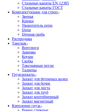
Стальные канаты EN 12385
Стальные канаты ГОСТ
Комплектующие для строп
Звенья
Крюки
Укоротитель цепи
Цепи
Цепная скоба
Распродажа
Такелаж
Вертлюги
Зажимы
Коуши
Скобы
Такелажные петли
Талрепы
Грузозахваты
Захват для бетонных колец
Захват для бочек
Захват для листа
Захват для труб
Захват контейнерный
Захват магнитный
Крепление груза
Ремни стяжные