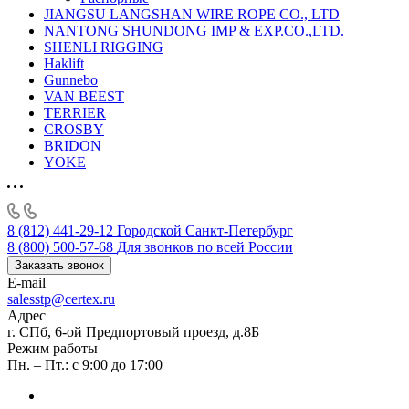
JIANGSU LANGSHAN WIRE ROPE CO., LTD
NANTONG SHUNDONG IMP & EXP.CO.,LTD.
SHENLI RIGGING
Haklift
Gunnebo
VAN BEEST
TERRIER
CROSBY
BRIDON
YOKE
8 (812) 441-29-12
Городской Санкт-Петербург
8 (800) 500-57-68
Для звонков по всей России
Заказать звонок
E-mail
salesstp@certex.ru
Адрес
г. СПб, 6-ой Предпортовый проезд, д.8Б
Режим работы
Пн. – Пт.: с 9:00 до 17:00