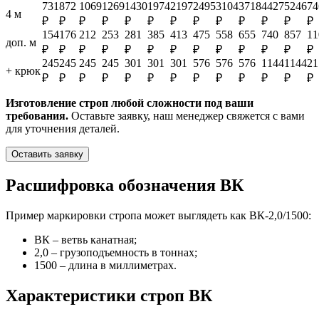
731
872
1069
1269
1430
1974
2197
2495
3104
3718
4427
5246
74
4 м
₽
₽
₽
₽
₽
₽
₽
₽
₽
₽
₽
₽
₽
154
176
212
253
281
385
413
475
558
655
740
857
11
доп. м
₽
₽
₽
₽
₽
₽
₽
₽
₽
₽
₽
₽
₽
245
245
245
245
301
301
301
576
576
576
1144
1144
21
+ крюк
₽
₽
₽
₽
₽
₽
₽
₽
₽
₽
₽
₽
₽
Изготовление строп любой сложности под ваши
требования.
Оставьте заявку, наш менеджер свяжется с вами
для уточнения деталей.
Оставить заявку
Расшифровка обозначения ВК
Пример маркировки стропа может выглядеть как ВК-2,0/1500:
ВК – ветвь канатная;
2,0 – грузоподъемность в тоннах;
1500 – длина в миллиметрах.
Характеристики строп ВК