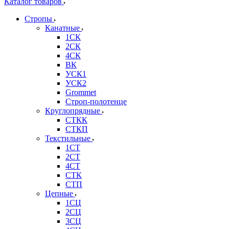
Каталог товаров
Стропы
Канатные
1СК
2СК
4СК
ВК
УСК1
УСК2
Grommet
Строп-полотенце
Круглопрядные
СТКК
СТКП
Текстильные
1СТ
2СТ
4СТ
СТК
СТП
Цепные
1СЦ
2СЦ
3СЦ