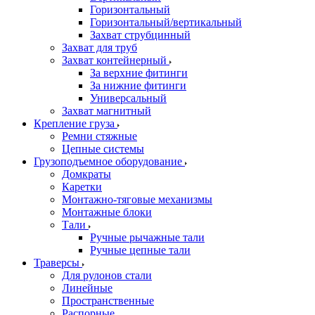
Горизонтальный
Горизонтальный/вертикальный
Захват струбцинный
Захват для труб
Захват контейнерный
За верхние фитинги
За нижние фитинги
Универсальный
Захват магнитный
Крепление груза
Ремни стяжные
Цепные системы
Грузоподъемное оборудование
Домкраты
Каретки
Монтажно-тяговые механизмы
Монтажные блоки
Тали
Ручные рычажные тали
Ручные цепные тали
Траверсы
Для рулонов стали
Линейные
Пространственные
Распорные