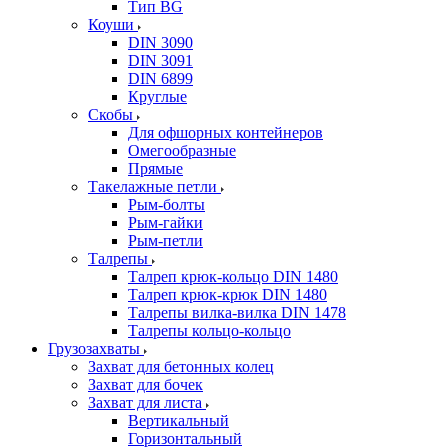
Тип BG
Коуши
DIN 3090
DIN 3091
DIN 6899
Круглые
Скобы
Для офшорных контейнеров
Омегообразные
Прямые
Такелажные петли
Рым-болты
Рым-гайки
Рым-петли
Талрепы
Талреп крюк-кольцо DIN 1480
Талреп крюк-крюк DIN 1480
Талрепы вилка-вилка DIN 1478
Талрепы кольцо-кольцо
Грузозахваты
Захват для бетонных колец
Захват для бочек
Захват для листа
Вертикальный
Горизонтальный