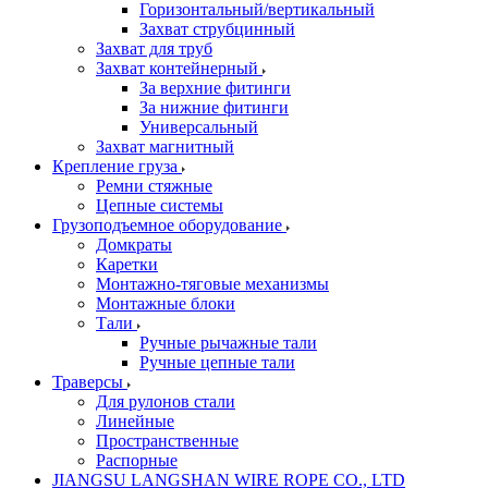
Горизонтальный/вертикальный
Захват струбцинный
Захват для труб
Захват контейнерный
За верхние фитинги
За нижние фитинги
Универсальный
Захват магнитный
Крепление груза
Ремни стяжные
Цепные системы
Грузоподъемное оборудование
Домкраты
Каретки
Монтажно-тяговые механизмы
Монтажные блоки
Тали
Ручные рычажные тали
Ручные цепные тали
Траверсы
Для рулонов стали
Линейные
Пространственные
Распорные
JIANGSU LANGSHAN WIRE ROPE CO., LTD