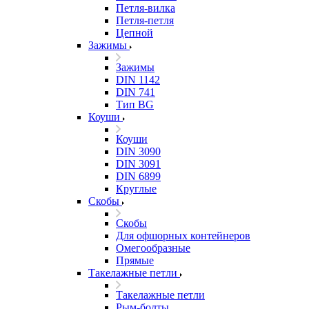
Петля-вилка
Петля-петля
Цепной
Зажимы
Зажимы
DIN 1142
DIN 741
Тип BG
Коуши
Коуши
DIN 3090
DIN 3091
DIN 6899
Круглые
Скобы
Скобы
Для офшорных контейнеров
Омегообразные
Прямые
Такелажные петли
Такелажные петли
Рым-болты