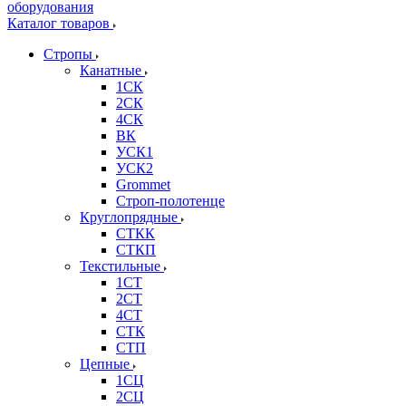
Каталог товаров
Стропы
Канатные
1СК
2СК
4СК
ВК
УСК1
УСК2
Grommet
Строп-полотенце
Круглопрядные
СТКК
СТКП
Текстильные
1СТ
2СТ
4СТ
СТК
СТП
Цепные
1СЦ
2СЦ