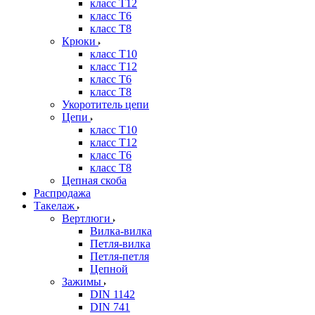
класс Т12
класс Т6
класс Т8
Крюки
класс Т10
класс Т12
класс Т6
класс Т8
Укоротитель цепи
Цепи
класс Т10
класс Т12
класс Т6
класс Т8
Цепная скоба
Распродажа
Такелаж
Вертлюги
Вилка-вилка
Петля-вилка
Петля-петля
Цепной
Зажимы
DIN 1142
DIN 741