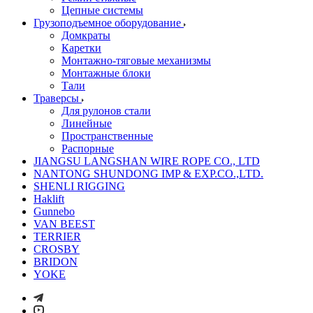
Цепные системы
Грузоподъемное оборудование
Домкраты
Каретки
Монтажно-тяговые механизмы
Монтажные блоки
Тали
Траверсы
Для рулонов стали
Линейные
Пространственные
Распорные
JIANGSU LANGSHAN WIRE ROPE CO., LTD
NANTONG SHUNDONG IMP & EXP.CO.,LTD.
SHENLI RIGGING
Haklift
Gunnebo
VAN BEEST
TERRIER
CROSBY
BRIDON
YOKE