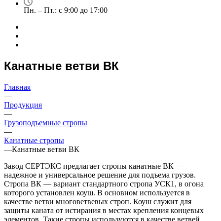
Пн. – Пт.: с 9:00 до 17:00
Канатные ветви ВК
Главная
—
Продукция
—
Грузоподъемные стропы
—
Канатные стропы
—
Канатные ветви ВК
Завод СЕРТЭКС предлагает стропы канатные ВК —
надежное и универсальное решение для подъема грузов.
Стропа ВК — вариант стандартного стропа УСК1, в огона
которого установлен коуш. В основном используется в
качестве ветви многоветвевых строп. Коуш служит для
защиты каната от истирания в местах крепления концевых
элементов. Такие стропы используются в качестве ветвей