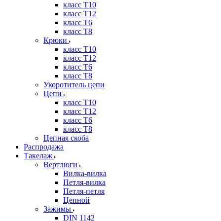
класс Т10
класс Т12
класс Т6
класс Т8
Крюки
класс Т10
класс Т12
класс Т6
класс Т8
Укоротитель цепи
Цепи
класс Т10
класс Т12
класс Т6
класс Т8
Цепная скоба
Распродажа
Такелаж
Вертлюги
Вилка-вилка
Петля-вилка
Петля-петля
Цепной
Зажимы
DIN 1142