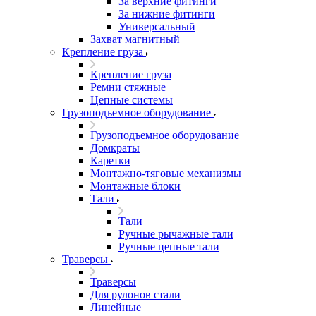
За верхние фитинги
За нижние фитинги
Универсальный
Захват магнитный
Крепление груза
Крепление груза
Ремни стяжные
Цепные системы
Грузоподъемное оборудование
Грузоподъемное оборудование
Домкраты
Каретки
Монтажно-тяговые механизмы
Монтажные блоки
Тали
Тали
Ручные рычажные тали
Ручные цепные тали
Траверсы
Траверсы
Для рулонов стали
Линейные