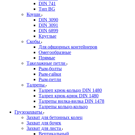
DIN 741
Тип BG
Коуши
DIN 3090
DIN 3091
DIN 6899
Круглые
Скобы
Для офшорных контейнеров
Омегообразные
Прямые
Такелажные петли
Рым-болты
Рым-гайки
Рым-петли
Талрепы
Талреп крюк-кольцо DIN 1480
Талреп крюк-крюк DIN 1480
Талрепы вилка-вилка DIN 1478
Талрепы кольцо-кольцо
Грузозахваты
Захват для бетонных колец
Захват для бочек
Захват для листа
Вертикальный