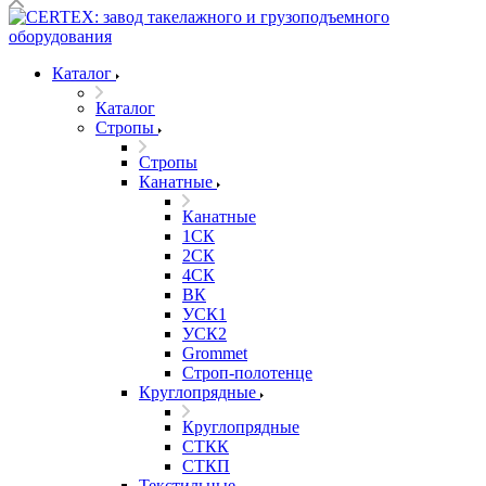
Каталог
Каталог
Стропы
Стропы
Канатные
Канатные
1СК
2СК
4СК
ВК
УСК1
УСК2
Grommet
Строп-полотенце
Круглопрядные
Круглопрядные
СТКК
СТКП
Текстильные