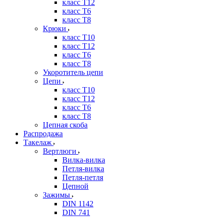
класс Т12
класс Т6
класс Т8
Крюки
класс Т10
класс Т12
класс Т6
класс Т8
Укоротитель цепи
Цепи
класс Т10
класс Т12
класс Т6
класс Т8
Цепная скоба
Распродажа
Такелаж
Вертлюги
Вилка-вилка
Петля-вилка
Петля-петля
Цепной
Зажимы
DIN 1142
DIN 741