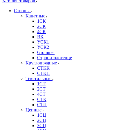
Каталог товаров
Стропы
Канатные
1СК
2СК
4СК
ВК
УСК1
УСК2
Grommet
Строп-полотенце
Круглопрядные
СТКК
СТКП
Текстильные
1СТ
2СТ
4СТ
СТК
СТП
Цепные
1СЦ
2СЦ
3СЦ