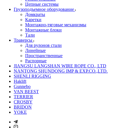
Цепные системы
Грузоподъемное оборудование
Домкраты
Каретки
Монтажно-тяговые механизмы
Монтажные блоки
Тали
Траверсы
Для рулонов стали
Линейные
Пространственные
Распорные
JIANGSU LANGSHAN WIRE ROPE CO., LTD
NANTONG SHUNDONG IMP & EXP.CO.,LTD.
SHENLI RIGGING
Haklift
Gunnebo
VAN BEEST
TERRIER
CROSBY
BRIDON
YOKE