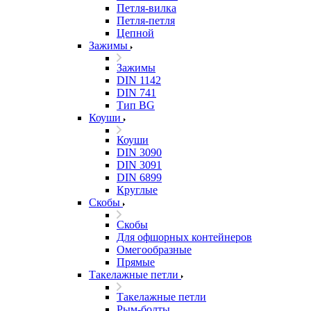
Петля-вилка
Петля-петля
Цепной
Зажимы
Зажимы
DIN 1142
DIN 741
Тип BG
Коуши
Коуши
DIN 3090
DIN 3091
DIN 6899
Круглые
Скобы
Скобы
Для офшорных контейнеров
Омегообразные
Прямые
Такелажные петли
Такелажные петли
Рым-болты