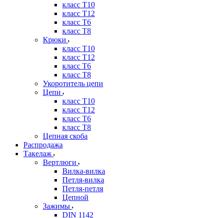
класс Т10
класс Т12
класс Т6
класс Т8
Крюки
класс Т10
класс Т12
класс Т6
класс Т8
Укоротитель цепи
Цепи
класс Т10
класс Т12
класс Т6
класс Т8
Цепная скоба
Распродажа
Такелаж
Вертлюги
Вилка-вилка
Петля-вилка
Петля-петля
Цепной
Зажимы
DIN 1142