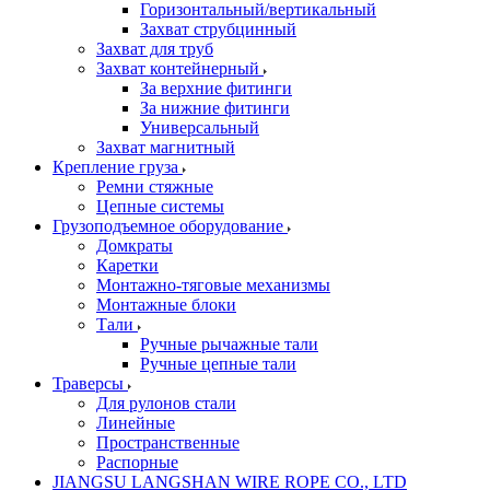
Горизонтальный/вертикальный
Захват струбцинный
Захват для труб
Захват контейнерный
За верхние фитинги
За нижние фитинги
Универсальный
Захват магнитный
Крепление груза
Ремни стяжные
Цепные системы
Грузоподъемное оборудование
Домкраты
Каретки
Монтажно-тяговые механизмы
Монтажные блоки
Тали
Ручные рычажные тали
Ручные цепные тали
Траверсы
Для рулонов стали
Линейные
Пространственные
Распорные
JIANGSU LANGSHAN WIRE ROPE CO., LTD