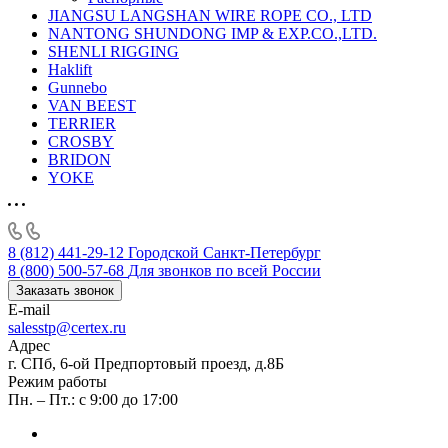
JIANGSU LANGSHAN WIRE ROPE CO., LTD
NANTONG SHUNDONG IMP & EXP.CO.,LTD.
SHENLI RIGGING
Haklift
Gunnebo
VAN BEEST
TERRIER
CROSBY
BRIDON
YOKE
8 (812) 441-29-12
Городской Санкт-Петербург
8 (800) 500-57-68
Для звонков по всей России
Заказать звонок
E-mail
salesstp@certex.ru
Адрес
г. СПб, 6-ой Предпортовый проезд, д.8Б
Режим работы
Пн. – Пт.: с 9:00 до 17:00