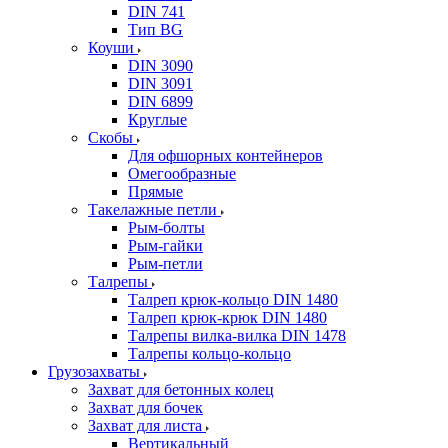
DIN 741
Тип BG
Коуши
DIN 3090
DIN 3091
DIN 6899
Круглые
Скобы
Для офшорных контейнеров
Омегообразные
Прямые
Такелажные петли
Рым-болты
Рым-гайки
Рым-петли
Талрепы
Талреп крюк-кольцо DIN 1480
Талреп крюк-крюк DIN 1480
Талрепы вилка-вилка DIN 1478
Талрепы кольцо-кольцо
Грузозахваты
Захват для бетонных колец
Захват для бочек
Захват для листа
Вертикальный