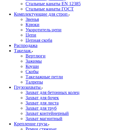
Стальные канаты EN 12385
Стальные канаты ГОСТ
Комплектующие для строп
Звенья
Крюки
Укоротитель цепи
Цепи
Цепная скоба
Распродажа
Такелаж
Вертлюги
Зажимы
Коуши
Скобы
Такелажные петли
Талрепы
Грузозахваты
Захват для бетонных колец
Захват для бочек
Захват для листа
Захват для труб
Захват контейнерный
Захват магнитный
Крепление груза
Ремни стяжные