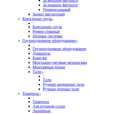
За верхние фитинги
За нижние фитинги
Универсальный
Захват магнитный
Крепление груза
Крепление груза
Ремни стяжные
Цепные системы
Грузоподъемное оборудование
Грузоподъемное оборудование
Домкраты
Каретки
Монтажно-тяговые механизмы
Монтажные блоки
Тали
Тали
Ручные рычажные тали
Ручные цепные тали
Траверсы
Траверсы
Для рулонов стали
Линейные