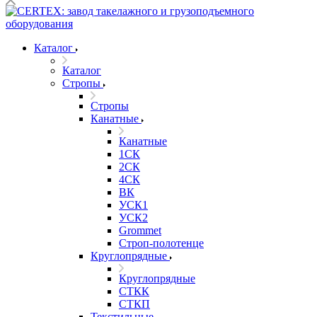
Каталог
Каталог
Стропы
Стропы
Канатные
Канатные
1СК
2СК
4СК
ВК
УСК1
УСК2
Grommet
Строп-полотенце
Круглопрядные
Круглопрядные
СТКК
СТКП
Текстильные