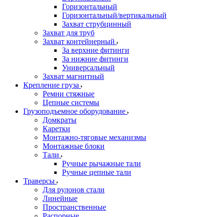
Горизонтальный
Горизонтальный/вертикальный
Захват струбцинный
Захват для труб
Захват контейнерный
За верхние фитинги
За нижние фитинги
Универсальный
Захват магнитный
Крепление груза
Ремни стяжные
Цепные системы
Грузоподъемное оборудование
Домкраты
Каретки
Монтажно-тяговые механизмы
Монтажные блоки
Тали
Ручные рычажные тали
Ручные цепные тали
Траверсы
Для рулонов стали
Линейные
Пространственные
Распорные