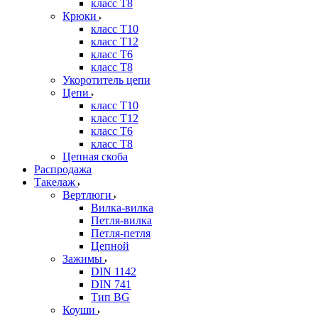
класс Т8
Крюки
класс Т10
класс Т12
класс Т6
класс Т8
Укоротитель цепи
Цепи
класс Т10
класс Т12
класс Т6
класс Т8
Цепная скоба
Распродажа
Такелаж
Вертлюги
Вилка-вилка
Петля-вилка
Петля-петля
Цепной
Зажимы
DIN 1142
DIN 741
Тип BG
Коуши