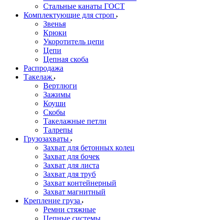
Стальные канаты ГОСТ
Комплектующие для строп
Звенья
Крюки
Укоротитель цепи
Цепи
Цепная скоба
Распродажа
Такелаж
Вертлюги
Зажимы
Коуши
Скобы
Такелажные петли
Талрепы
Грузозахваты
Захват для бетонных колец
Захват для бочек
Захват для листа
Захват для труб
Захват контейнерный
Захват магнитный
Крепление груза
Ремни стяжные
Цепные системы