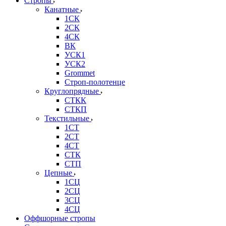
Стропы
Канатные
1СК
2СК
4СК
ВК
УСК1
УСК2
Grommet
Строп-полотенце
Круглопрядные
СТКК
СТКП
Текстильные
1СТ
2СТ
4СТ
СТК
СТП
Цепные
1СЦ
2СЦ
3СЦ
4СЦ
Оффшорные стропы