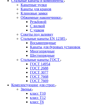
Стальные канаты и компоненты
Канатные чулки
Канаты для кранов
Клиновые замки
Обжимные наконечники
Резьбовой
С вилкой
С ушком
Сокеты под заливку
Стальные канаты EN 12385
Восьмипрядные
Канаты для буровых установок
Многопрядные
Шестипрядные
Стальные канаты ГОСТ
ГОСТ 14954
ГОСТ 2688
ГОСТ 3077
ГОСТ 7668
ГОСТ 7669
Комплектующие для строп
Звенья
класс Т10
класс Т12
класс Т6