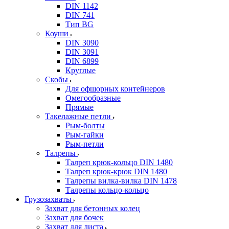
DIN 1142
DIN 741
Тип BG
Коуши
DIN 3090
DIN 3091
DIN 6899
Круглые
Скобы
Для офшорных контейнеров
Омегообразные
Прямые
Такелажные петли
Рым-болты
Рым-гайки
Рым-петли
Талрепы
Талреп крюк-кольцо DIN 1480
Талреп крюк-крюк DIN 1480
Талрепы вилка-вилка DIN 1478
Талрепы кольцо-кольцо
Грузозахваты
Захват для бетонных колец
Захват для бочек
Захват для листа