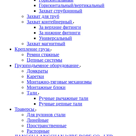
Горизонтальный/вертикальный
Захват струбцинный
Захват для труб
Захват контейнерный
За верхние фитинги
За нижние фитинги
Универсальный
Захват магнитный
Крепление груза
Ремни стяжные
Цепные системы
Грузоподъемное оборудование
Домкраты
Каретки
Монтажно-тяговые механизмы
Монтажные блоки
Тали
Ручные рычажные тали
Ручные цепные тали
Траверсы
Для рулонов стали
Линейные
Пространственные
Распорные