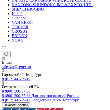
JIANGSU LANGSHAN WIRE ROPE CO., LTD
NANTONG SHUNDONG IMP & EXP.CO.,LTD.
SHENLI RIGGING
Haklift
Gunnebo
VAN BEEST
TERRIER
CROSBY
BRIDON
YOKE
E-mail
salesstp@certex.ru
Городской С-Петербург
8 (812) 441-29-12
Бесплатно по всей РФ
8 (800) 500-57-68
8 (800) 500-57-68
Для звонков по всей России
8 (812) 441-29-12
Городской Санкт-Петербург
Заказать звонок