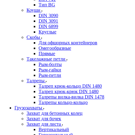
Тип BG
Коуши
DIN 3090
DIN 3091
DIN 6899
Круглые
Скобы
Для офшорных контейнеров
Омегообразные
Прямые
Такелажные петли
Рым-болты
Рым-гайки
Рым-петли
Талрепы
Талреп крюк-кольцо DIN 1480
Талреп крюк-крюк DIN 1480
Талрепы вилка-вилка DIN 1478
Талрепы кольцо-кольцо
Грузозахваты
Захват для бетонных колец
Захват для бочек
Захват для листа
Вертикальный
Горизонтальный