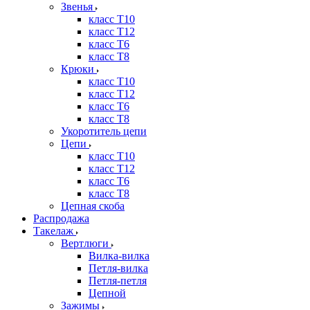
Звенья
класс Т10
класс Т12
класс Т6
класс Т8
Крюки
класс Т10
класс Т12
класс Т6
класс Т8
Укоротитель цепи
Цепи
класс Т10
класс Т12
класс Т6
класс Т8
Цепная скоба
Распродажа
Такелаж
Вертлюги
Вилка-вилка
Петля-вилка
Петля-петля
Цепной
Зажимы