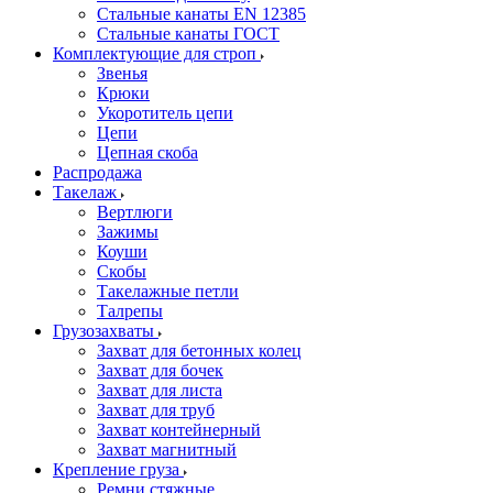
Стальные канаты EN 12385
Стальные канаты ГОСТ
Комплектующие для строп
Звенья
Крюки
Укоротитель цепи
Цепи
Цепная скоба
Распродажа
Такелаж
Вертлюги
Зажимы
Коуши
Скобы
Такелажные петли
Талрепы
Грузозахваты
Захват для бетонных колец
Захват для бочек
Захват для листа
Захват для труб
Захват контейнерный
Захват магнитный
Крепление груза
Ремни стяжные