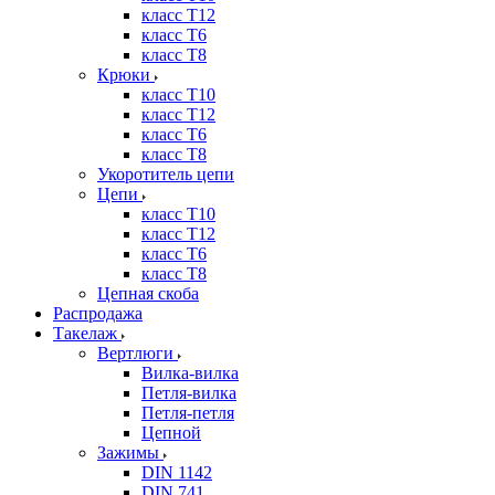
класс Т12
класс Т6
класс Т8
Крюки
класс Т10
класс Т12
класс Т6
класс Т8
Укоротитель цепи
Цепи
класс Т10
класс Т12
класс Т6
класс Т8
Цепная скоба
Распродажа
Такелаж
Вертлюги
Вилка-вилка
Петля-вилка
Петля-петля
Цепной
Зажимы
DIN 1142
DIN 741