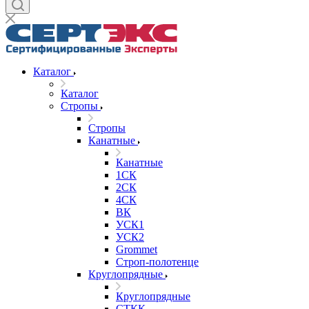
Каталог
Каталог
Стропы
Стропы
Канатные
Канатные
1СК
2СК
4СК
ВК
УСК1
УСК2
Grommet
Строп-полотенце
Круглопрядные
Круглопрядные
СТКК