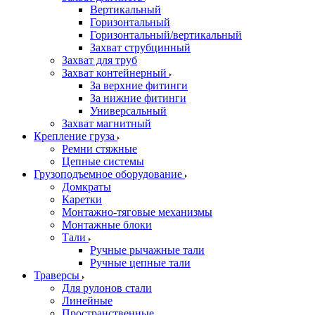
Вертикальный
Горизонтальный
Горизонтальный/вертикальный
Захват струбцинный
Захват для труб
Захват контейнерный
За верхние фитинги
За нижние фитинги
Универсальный
Захват магнитный
Крепление груза
Ремни стяжные
Цепные системы
Грузоподъемное оборудование
Домкраты
Каретки
Монтажно-тяговые механизмы
Монтажные блоки
Тали
Ручные рычажные тали
Ручные цепные тали
Траверсы
Для рулонов стали
Линейные
Пространственные