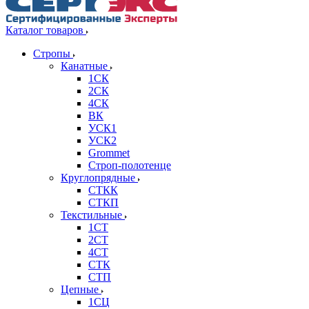
Каталог товаров
Стропы
Канатные
1СК
2СК
4СК
ВК
УСК1
УСК2
Grommet
Строп-полотенце
Круглопрядные
СТКК
СТКП
Текстильные
1СТ
2СТ
4СТ
СТК
СТП
Цепные
1СЦ