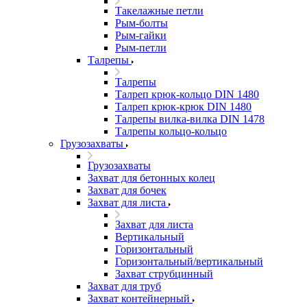
Такелажные петли
Рым-болты
Рым-гайки
Рым-петли
Талрепы
Талрепы
Талреп крюк-кольцо DIN 1480
Талреп крюк-крюк DIN 1480
Талрепы вилка-вилка DIN 1478
Талрепы кольцо-кольцо
Грузозахваты
Грузозахваты
Захват для бетонных колец
Захват для бочек
Захват для листа
Захват для листа
Вертикальный
Горизонтальный
Горизонтальный/вертикальный
Захват струбцинный
Захват для труб
Захват контейнерный