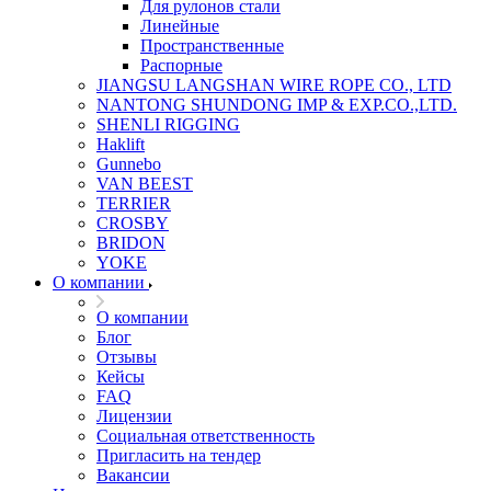
Для рулонов стали
Линейные
Пространственные
Распорные
JIANGSU LANGSHAN WIRE ROPE CO., LTD
NANTONG SHUNDONG IMP & EXP.CO.,LTD.
SHENLI RIGGING
Haklift
Gunnebo
VAN BEEST
TERRIER
CROSBY
BRIDON
YOKE
О компании
О компании
Блог
Отзывы
Кейсы
FAQ
Лицензии
Социальная ответственность
Пригласить на тендер
Вакансии