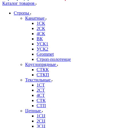
Каталог товаров
Стропы
Канатные
1СК
2СК
4СК
ВК
УСК1
УСК2
Grommet
Строп-полотенце
Круглопрядные
СТКК
СТКП
Текстильные
1СТ
2СТ
4СТ
СТК
СТП
Цепные
1СЦ
2СЦ
3СЦ