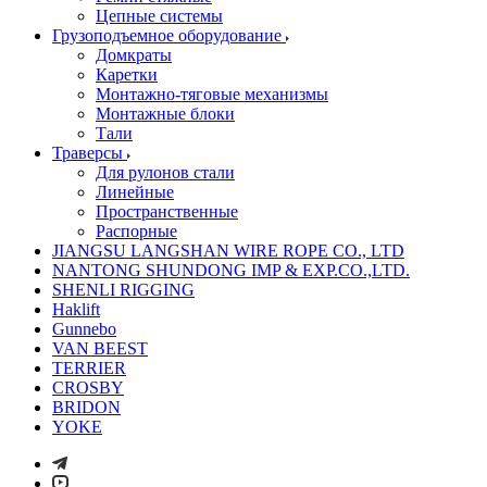
Цепные системы
Грузоподъемное оборудование
Домкраты
Каретки
Монтажно-тяговые механизмы
Монтажные блоки
Тали
Траверсы
Для рулонов стали
Линейные
Пространственные
Распорные
JIANGSU LANGSHAN WIRE ROPE CO., LTD
NANTONG SHUNDONG IMP & EXP.CO.,LTD.
SHENLI RIGGING
Haklift
Gunnebo
VAN BEEST
TERRIER
CROSBY
BRIDON
YOKE