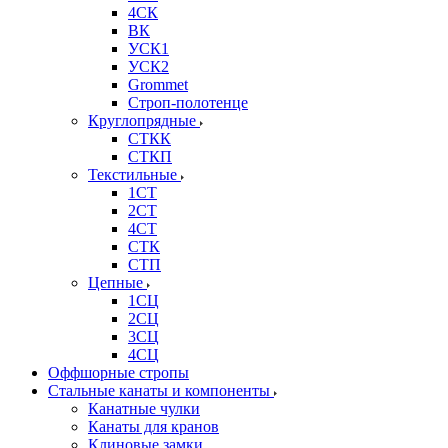
4СК
ВК
УСК1
УСК2
Grommet
Строп-полотенце
Круглопрядные
СТКК
СТКП
Текстильные
1СТ
2СТ
4СТ
СТК
СТП
Цепные
1СЦ
2СЦ
3СЦ
4СЦ
Оффшорные стропы
Стальные канаты и компоненты
Канатные чулки
Канаты для кранов
Клиновые замки