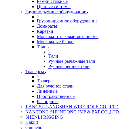
Ремни стяжные
Цепные системы
Грузоподъемное оборудование
Грузоподъемное оборудование
Домкраты
Каретки
Монтажно-тяговые механизмы
Монтажные блоки
Тали
Тали
Ручные рычажные тали
Ручные цепные тали
Траверсы
Траверсы
Для рулонов стали
Линейные
Пространственные
Распорные
JIANGSU LANGSHAN WIRE ROPE CO., LTD
NANTONG SHUNDONG IMP & EXP.CO.,LTD.
SHENLI RIGGING
Haklift
Gunnebo