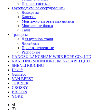
Цепные системы
Грузоподъемное оборудование
Домкраты
Каретки
Монтажно-тяговые механизмы
Монтажные блоки
Тали
Траверсы
Для рулонов стали
Линейные
Пространственные
Распорные
JIANGSU LANGSHAN WIRE ROPE CO., LTD
NANTONG SHUNDONG IMP & EXP.CO.,LTD.
SHENLI RIGGING
Haklift
Gunnebo
VAN BEEST
TERRIER
CROSBY
BRIDON
YOKE