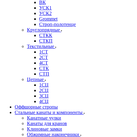
ВК
УСК1
УСК2
Grommet
Строп-полотенце
Круглопрядные
СТКК
СТКП
Текстильные
1СТ
2СТ
4СТ
СТК
СТП
Цепные
1СЦ
2СЦ
3СЦ
4СЦ
Оффшорные стропы
Стальные канаты и компоненты
Канатные чулки
Канаты для кранов
Клиновые замки
Обжимные наконечники