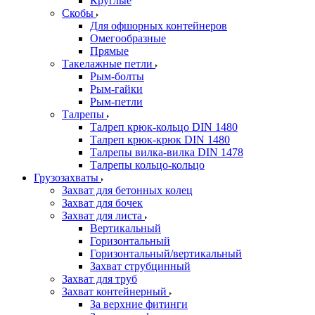
Круглые
Скобы
Для офшорных контейнеров
Омегообразные
Прямые
Такелажные петли
Рым-болты
Рым-гайки
Рым-петли
Талрепы
Талреп крюк-кольцо DIN 1480
Талреп крюк-крюк DIN 1480
Талрепы вилка-вилка DIN 1478
Талрепы кольцо-кольцо
Грузозахваты
Захват для бетонных колец
Захват для бочек
Захват для листа
Вертикальный
Горизонтальный
Горизонтальный/вертикальный
Захват струбцинный
Захват для труб
Захват контейнерный
За верхние фитинги