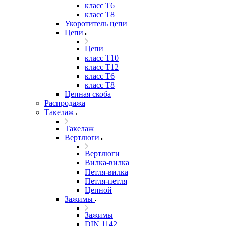
класс Т6
класс Т8
Укоротитель цепи
Цепи
Цепи
класс Т10
класс Т12
класс Т6
класс Т8
Цепная скоба
Распродажа
Такелаж
Такелаж
Вертлюги
Вертлюги
Вилка-вилка
Петля-вилка
Петля-петля
Цепной
Зажимы
Зажимы
DIN 1142