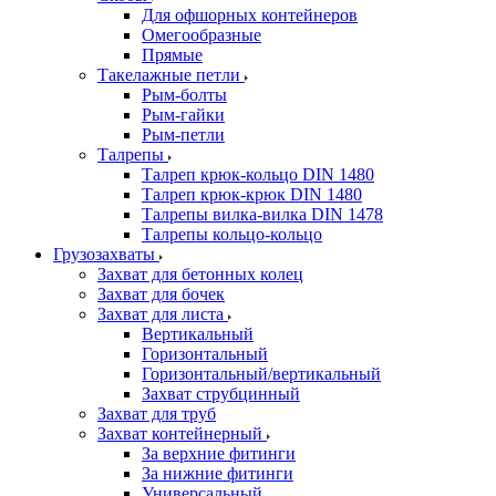
Для офшорных контейнеров
Омегообразные
Прямые
Такелажные петли
Рым-болты
Рым-гайки
Рым-петли
Талрепы
Талреп крюк-кольцо DIN 1480
Талреп крюк-крюк DIN 1480
Талрепы вилка-вилка DIN 1478
Талрепы кольцо-кольцо
Грузозахваты
Захват для бетонных колец
Захват для бочек
Захват для листа
Вертикальный
Горизонтальный
Горизонтальный/вертикальный
Захват струбцинный
Захват для труб
Захват контейнерный
За верхние фитинги
За нижние фитинги
Универсальный