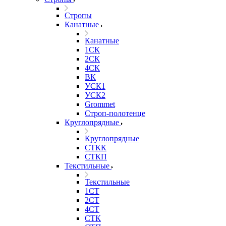
Стропы
Канатные
Канатные
1СК
2СК
4СК
ВК
УСК1
УСК2
Grommet
Строп-полотенце
Круглопрядные
Круглопрядные
СТКК
СТКП
Текстильные
Текстильные
1СТ
2СТ
4СТ
СТК