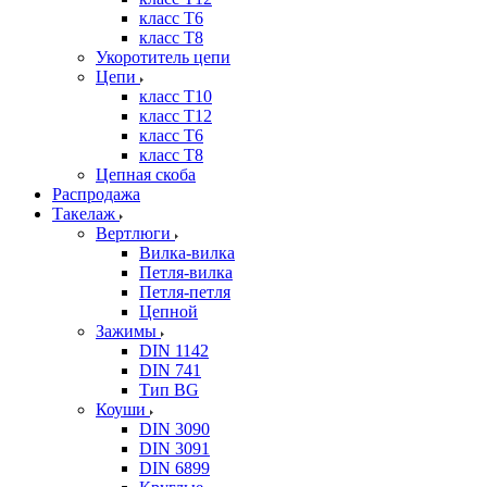
класс Т6
класс Т8
Укоротитель цепи
Цепи
класс Т10
класс Т12
класс Т6
класс Т8
Цепная скоба
Распродажа
Такелаж
Вертлюги
Вилка-вилка
Петля-вилка
Петля-петля
Цепной
Зажимы
DIN 1142
DIN 741
Тип BG
Коуши
DIN 3090
DIN 3091
DIN 6899