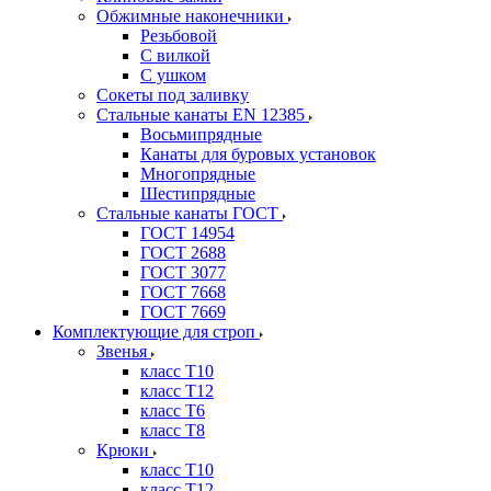
Обжимные наконечники
Резьбовой
С вилкой
С ушком
Сокеты под заливку
Стальные канаты EN 12385
Восьмипрядные
Канаты для буровых установок
Многопрядные
Шестипрядные
Стальные канаты ГОСТ
ГОСТ 14954
ГОСТ 2688
ГОСТ 3077
ГОСТ 7668
ГОСТ 7669
Комплектующие для строп
Звенья
класс Т10
класс Т12
класс Т6
класс Т8
Крюки
класс Т10
класс Т12