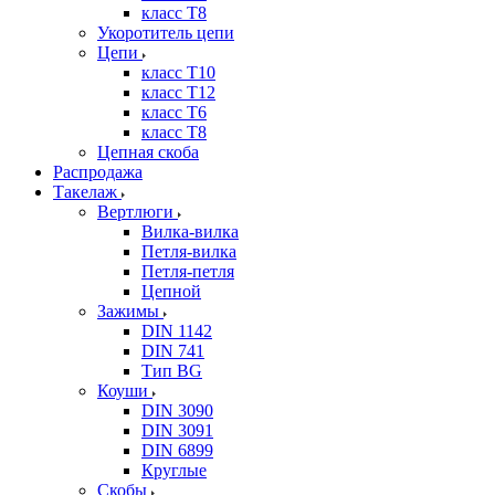
класс Т8
Укоротитель цепи
Цепи
класс Т10
класс Т12
класс Т6
класс Т8
Цепная скоба
Распродажа
Такелаж
Вертлюги
Вилка-вилка
Петля-вилка
Петля-петля
Цепной
Зажимы
DIN 1142
DIN 741
Тип BG
Коуши
DIN 3090
DIN 3091
DIN 6899
Круглые
Скобы