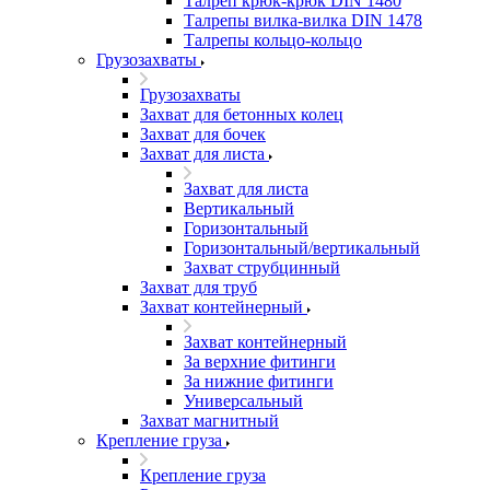
Талреп крюк-крюк DIN 1480
Талрепы вилка-вилка DIN 1478
Талрепы кольцо-кольцо
Грузозахваты
Грузозахваты
Захват для бетонных колец
Захват для бочек
Захват для листа
Захват для листа
Вертикальный
Горизонтальный
Горизонтальный/вертикальный
Захват струбцинный
Захват для труб
Захват контейнерный
Захват контейнерный
За верхние фитинги
За нижние фитинги
Универсальный
Захват магнитный
Крепление груза
Крепление груза