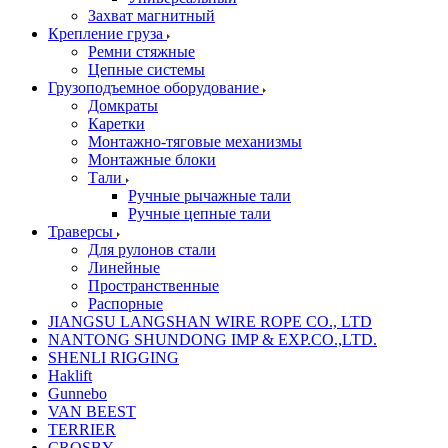
Захват магнитный
Крепление груза
Ремни стяжные
Цепные системы
Грузоподъемное оборудование
Домкраты
Каретки
Монтажно-тяговые механизмы
Монтажные блоки
Тали
Ручные рычажные тали
Ручные цепные тали
Траверсы
Для рулонов стали
Линейные
Пространственные
Распорные
JIANGSU LANGSHAN WIRE ROPE CO., LTD
NANTONG SHUNDONG IMP & EXP.CO.,LTD.
SHENLI RIGGING
Haklift
Gunnebo
VAN BEEST
TERRIER
CROSBY