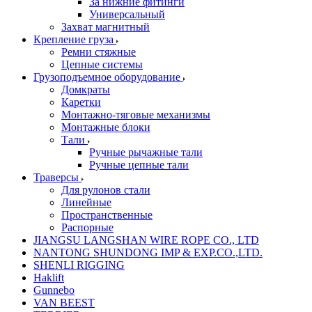
За нижние фитинги
Универсальный
Захват магнитный
Крепление груза
Ремни стяжные
Цепные системы
Грузоподъемное оборудование
Домкраты
Каретки
Монтажно-тяговые механизмы
Монтажные блоки
Тали
Ручные рычажные тали
Ручные цепные тали
Траверсы
Для рулонов стали
Линейные
Пространственные
Распорные
JIANGSU LANGSHAN WIRE ROPE CO., LTD
NANTONG SHUNDONG IMP & EXP.CO.,LTD.
SHENLI RIGGING
Haklift
Gunnebo
VAN BEEST