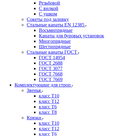
Резьбовой
С вилкой
С ушком
Сокеты под заливку
Стальные канаты EN 12385
Восьмипрядные
Канаты для буровых установок
Многопрядные
Шестипрядные
Стальные канаты ГОСТ
ГОСТ 14954
ГОСТ 2688
ГОСТ 3077
ГОСТ 7668
ГОСТ 7669
Комплектующие для строп
Звенья
класс Т10
класс Т12
класс Т6
класс Т8
Крюки
класс Т10
класс Т12
класс Т6