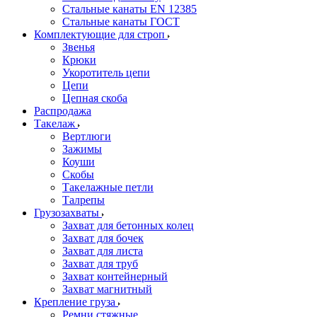
Стальные канаты EN 12385
Стальные канаты ГОСТ
Комплектующие для строп
Звенья
Крюки
Укоротитель цепи
Цепи
Цепная скоба
Распродажа
Такелаж
Вертлюги
Зажимы
Коуши
Скобы
Такелажные петли
Талрепы
Грузозахваты
Захват для бетонных колец
Захват для бочек
Захват для листа
Захват для труб
Захват контейнерный
Захват магнитный
Крепление груза
Ремни стяжные