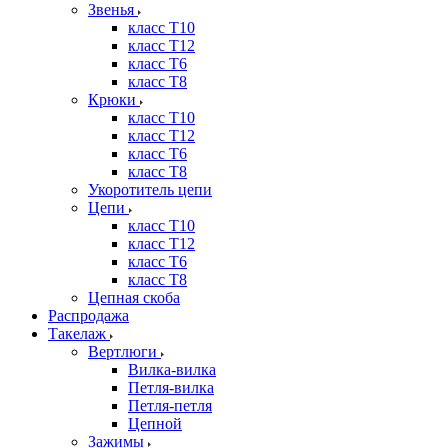
Звенья
класс Т10
класс Т12
класс Т6
класс Т8
Крюки
класс Т10
класс Т12
класс Т6
класс Т8
Укоротитель цепи
Цепи
класс Т10
класс Т12
класс Т6
класс Т8
Цепная скоба
Распродажа
Такелаж
Вертлюги
Вилка-вилка
Петля-вилка
Петля-петля
Цепной
Зажимы