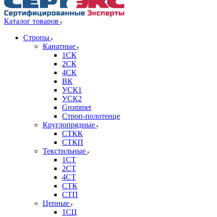
Каталог товаров
Стропы
Канатные
1СК
2СК
4СК
ВК
УСК1
УСК2
Grommet
Строп-полотенце
Круглопрядные
СТКК
СТКП
Текстильные
1СТ
2СТ
4СТ
СТК
СТП
Цепные
1СЦ