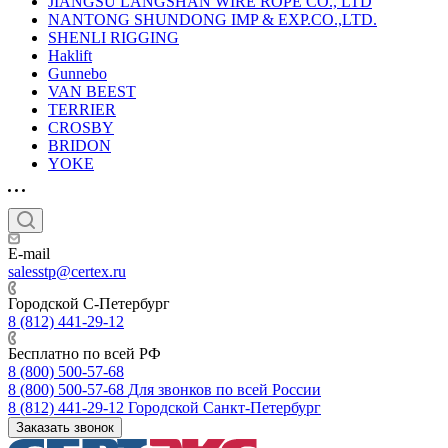
JIANGSU LANGSHAN WIRE ROPE CO., LTD
NANTONG SHUNDONG IMP & EXP.CO.,LTD.
SHENLI RIGGING
Haklift
Gunnebo
VAN BEEST
TERRIER
CROSBY
BRIDON
YOKE
E-mail
salesstp@certex.ru
Городской С-Петербург
8 (812) 441-29-12
Бесплатно по всей РФ
8 (800) 500-57-68
8 (800) 500-57-68
Для звонков по всей России
8 (812) 441-29-12
Городской Санкт-Петербург
Заказать звонок