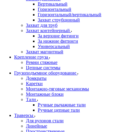
Вертикальный
Горизонтальный
Горизонтальный/вертикальный
Захват струбцинный
Захват для труб
Захват контейнерный
За верхние фитинги
За нижние фитинги
Универсальный
Захват магнитный
Крепление груза
Ремни стяжные
Цепные системы
Грузоподъемное оборудование
Домкраты
Каретки
Монтажно-тяговые механизмы
Монтажные блоки
Тали
Ручные рычажные тали
Ручные цепные тали
Траверсы
Для рулонов стали
Линейные
Пространственные