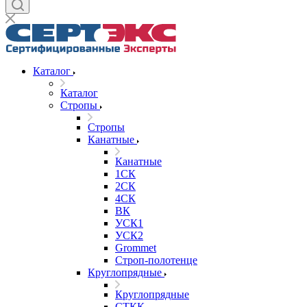
Каталог
Каталог
Стропы
Стропы
Канатные
Канатные
1СК
2СК
4СК
ВК
УСК1
УСК2
Grommet
Строп-полотенце
Круглопрядные
Круглопрядные
СТКК