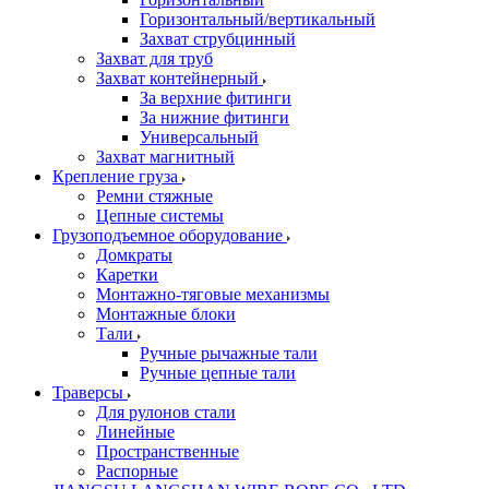
Горизонтальный/вертикальный
Захват струбцинный
Захват для труб
Захват контейнерный
За верхние фитинги
За нижние фитинги
Универсальный
Захват магнитный
Крепление груза
Ремни стяжные
Цепные системы
Грузоподъемное оборудование
Домкраты
Каретки
Монтажно-тяговые механизмы
Монтажные блоки
Тали
Ручные рычажные тали
Ручные цепные тали
Траверсы
Для рулонов стали
Линейные
Пространственные
Распорные