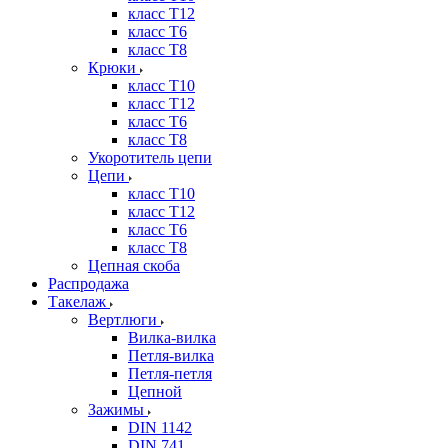
класс Т12
класс Т6
класс Т8
Крюки
класс Т10
класс Т12
класс Т6
класс Т8
Укоротитель цепи
Цепи
класс Т10
класс Т12
класс Т6
класс Т8
Цепная скоба
Распродажа
Такелаж
Вертлюги
Вилка-вилка
Петля-вилка
Петля-петля
Цепной
Зажимы
DIN 1142
DIN 741