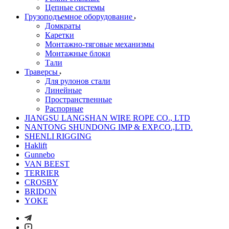
Цепные системы
Грузоподъемное оборудование
Домкраты
Каретки
Монтажно-тяговые механизмы
Монтажные блоки
Тали
Траверсы
Для рулонов стали
Линейные
Пространственные
Распорные
JIANGSU LANGSHAN WIRE ROPE CO., LTD
NANTONG SHUNDONG IMP & EXP.CO.,LTD.
SHENLI RIGGING
Haklift
Gunnebo
VAN BEEST
TERRIER
CROSBY
BRIDON
YOKE