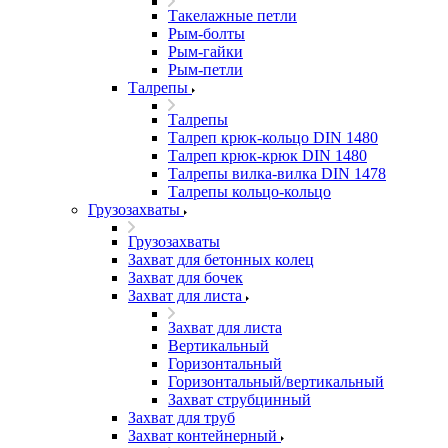
Такелажные петли
Рым-болты
Рым-гайки
Рым-петли
Талрепы
Талрепы
Талреп крюк-кольцо DIN 1480
Талреп крюк-крюк DIN 1480
Талрепы вилка-вилка DIN 1478
Талрепы кольцо-кольцо
Грузозахваты
Грузозахваты
Захват для бетонных колец
Захват для бочек
Захват для листа
Захват для листа
Вертикальный
Горизонтальный
Горизонтальный/вертикальный
Захват струбцинный
Захват для труб
Захват контейнерный