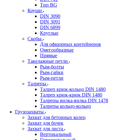
Тип BG
Коуши
DIN 3090
DIN 3091
DIN 6899
Круглые
Скобы
Для офшорных контейнеров
Омегообразные
Прямые
Такелажные петли
Рым-болты
Рым-гайки
Рым-петли
Талрепы
Талреп крюк-кольцо DIN 1480
Талреп крюк-крюк DIN 1480
Талрепы вилка-вилка DIN 1478
Талрепы кольцо-кольцо
Грузозахваты
Захват для бетонных колец
Захват для бочек
Захват для листа
Вертикальный
Горизонтальный