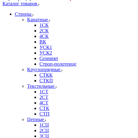
Каталог товаров
Стропы
Канатные
1СК
2СК
4СК
ВК
УСК1
УСК2
Grommet
Строп-полотенце
Круглопрядные
СТКК
СТКП
Текстильные
1СТ
2СТ
4СТ
СТК
СТП
Цепные
1СЦ
2СЦ
3СЦ