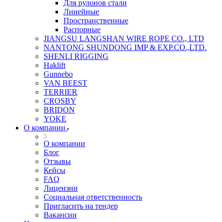
Для рулонов стали
Линейные
Пространственные
Распорные
JIANGSU LANGSHAN WIRE ROPE CO., LTD
NANTONG SHUNDONG IMP & EXP.CO.,LTD.
SHENLI RIGGING
Haklift
Gunnebo
VAN BEEST
TERRIER
CROSBY
BRIDON
YOKE
О компании
О компании
Блог
Отзывы
Кейсы
FAQ
Лицензии
Социальная ответственность
Пригласить на тендер
Вакансии