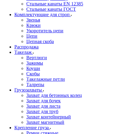
Стальные канаты EN 12385
Стальные канаты ГОСТ
Комплектующие для строп
Звенья
Крюки
Укоротитель цепи
Цепи
Цепная скоба
Распродажа
Такелаж
Вертлюги
Зажимы
Коуши
Скобы
Такелажные петли
Талрепы
Грузозахваты
Захват для бетонных колец
Захват для бочек
Захват для листа
Захват для труб
Захват контейнерный
Захват магнитный
Крепление груза
Ремни стяжные