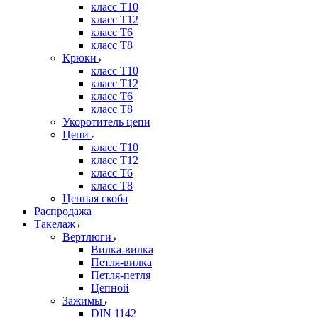
класс Т10
класс Т12
класс Т6
класс Т8
Крюки
класс Т10
класс Т12
класс Т6
класс Т8
Укоротитель цепи
Цепи
класс Т10
класс Т12
класс Т6
класс Т8
Цепная скоба
Распродажа
Такелаж
Вертлюги
Вилка-вилка
Петля-вилка
Петля-петля
Цепной
Зажимы
DIN 1142