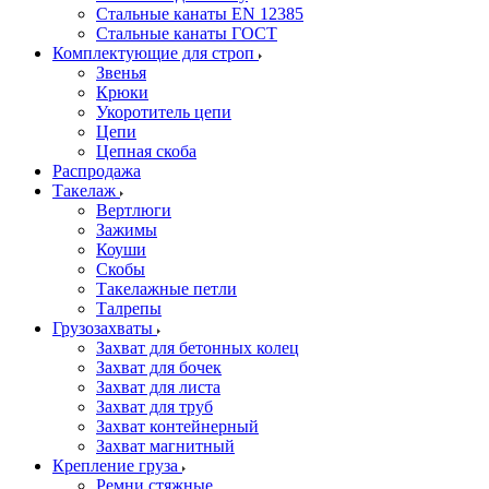
Стальные канаты EN 12385
Стальные канаты ГОСТ
Комплектующие для строп
Звенья
Крюки
Укоротитель цепи
Цепи
Цепная скоба
Распродажа
Такелаж
Вертлюги
Зажимы
Коуши
Скобы
Такелажные петли
Талрепы
Грузозахваты
Захват для бетонных колец
Захват для бочек
Захват для листа
Захват для труб
Захват контейнерный
Захват магнитный
Крепление груза
Ремни стяжные