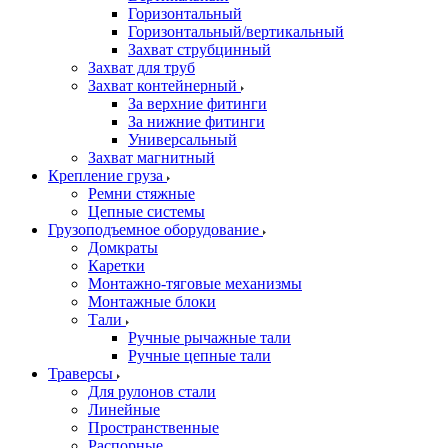
Горизонтальный
Горизонтальный/вертикальный
Захват струбцинный
Захват для труб
Захват контейнерный
За верхние фитинги
За нижние фитинги
Универсальный
Захват магнитный
Крепление груза
Ремни стяжные
Цепные системы
Грузоподъемное оборудование
Домкраты
Каретки
Монтажно-тяговые механизмы
Монтажные блоки
Тали
Ручные рычажные тали
Ручные цепные тали
Траверсы
Для рулонов стали
Линейные
Пространственные
Распорные