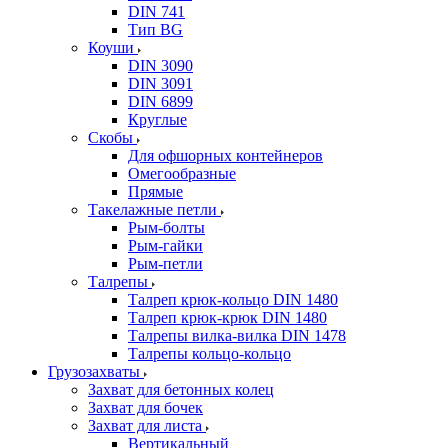
DIN 741
Тип BG
Коуши
DIN 3090
DIN 3091
DIN 6899
Круглые
Скобы
Для офшорных контейнеров
Омегообразные
Прямые
Такелажные петли
Рым-болты
Рым-гайки
Рым-петли
Талрепы
Талреп крюк-кольцо DIN 1480
Талреп крюк-крюк DIN 1480
Талрепы вилка-вилка DIN 1478
Талрепы кольцо-кольцо
Грузозахваты
Захват для бетонных колец
Захват для бочек
Захват для листа
Вертикальный