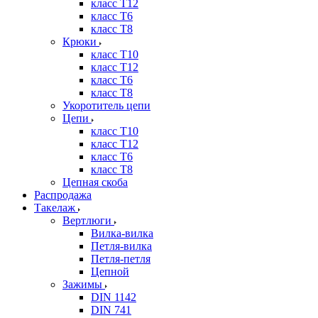
класс Т12
класс Т6
класс Т8
Крюки
класс Т10
класс Т12
класс Т6
класс Т8
Укоротитель цепи
Цепи
класс Т10
класс Т12
класс Т6
класс Т8
Цепная скоба
Распродажа
Такелаж
Вертлюги
Вилка-вилка
Петля-вилка
Петля-петля
Цепной
Зажимы
DIN 1142
DIN 741