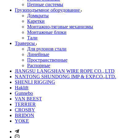
Цепные системы
Грузоподъемное оборудование
Домкраты
Каретки
Монтажно-тяговые механизмы
Монтажные блоки
Тали
Траверсы
Для рулонов стали
Линейные
Пространственные
Распорные
JIANGSU LANGSHAN WIRE ROPE CO., LTD
NANTONG SHUNDONG IMP & EXP.CO.,LTD.
SHENLI RIGGING
Haklift
Gunnebo
VAN BEEST
TERRIER
CROSBY
BRIDON
YOKE