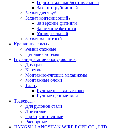
Горизонтальный/вертикальный
Захват струбцинный
Захват для труб
Захват контейнерный
За верхние фитинги
За нижние фитинги
Универсальный
Захват магнитный
Крепление груза
Ремни стяжные
Цепные системы
Грузоподъемное оборудование
Домкраты
Каретки
Монтажно-тяговые механизмы
Монтажные блоки
Тали
Ручные рычажные тали
Ручные цепные тали
Траверсы
Для рулонов стали
Линейные
Пространственные
Распорные
JIANGSU LANGSHAN WIRE ROPE CO., LTD