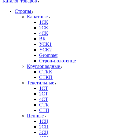
Каталог товаров
Стропы
Канатные
1СК
2СК
4СК
ВК
УСК1
УСК2
Grommet
Строп-полотенце
Круглопрядные
СТКК
СТКП
Текстильные
1СТ
2СТ
4СТ
СТК
СТП
Цепные
1СЦ
2СЦ
3СЦ