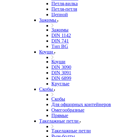
Петля-вилка
Петля-петля
Цепной
Зажимы
Зажимы
DIN 1142
DIN 741
Тип BG
Коуши
Коуши
DIN 3090
DIN 3091
DIN 6899
Круглые
Скобы
Скобы
Для офшорных контейнеров
Омегообразные
Прямые
Такелажные петли
Такелажные петли
Рым-болты