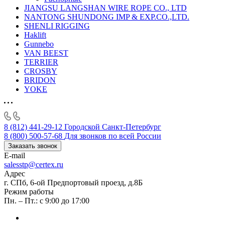
JIANGSU LANGSHAN WIRE ROPE CO., LTD
NANTONG SHUNDONG IMP & EXP.CO.,LTD.
SHENLI RIGGING
Haklift
Gunnebo
VAN BEEST
TERRIER
CROSBY
BRIDON
YOKE
8 (812) 441-29-12
Городской Санкт-Петербург
8 (800) 500-57-68
Для звонков по всей России
Заказать звонок
E-mail
salesstp@certex.ru
Адрес
г. СПб, 6-ой Предпортовый проезд, д.8Б
Режим работы
Пн. – Пт.: с 9:00 до 17:00