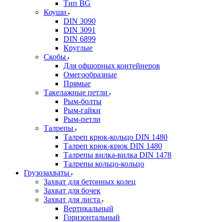
Тип BG
Коуши
DIN 3090
DIN 3091
DIN 6899
Круглые
Скобы
Для офшорных контейнеров
Омегообразные
Прямые
Такелажные петли
Рым-болты
Рым-гайки
Рым-петли
Талрепы
Талреп крюк-кольцо DIN 1480
Талреп крюк-крюк DIN 1480
Талрепы вилка-вилка DIN 1478
Талрепы кольцо-кольцо
Грузозахваты
Захват для бетонных колец
Захват для бочек
Захват для листа
Вертикальный
Горизонтальный