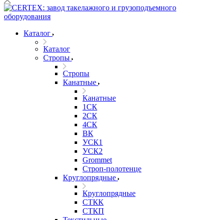
Каталог
Каталог
Стропы
Стропы
Канатные
Канатные
1СК
2СК
4СК
ВК
УСК1
УСК2
Grommet
Строп-полотенце
Круглопрядные
Круглопрядные
СТКК
СТКП
Текстильные