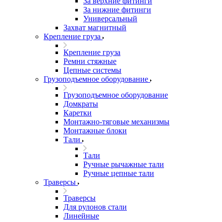
За верхние фитинги
За нижние фитинги
Универсальный
Захват магнитный
Крепление груза
Крепление груза
Ремни стяжные
Цепные системы
Грузоподъемное оборудование
Грузоподъемное оборудование
Домкраты
Каретки
Монтажно-тяговые механизмы
Монтажные блоки
Тали
Тали
Ручные рычажные тали
Ручные цепные тали
Траверсы
Траверсы
Для рулонов стали
Линейные