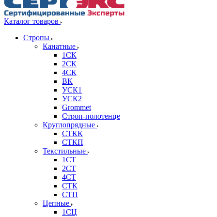
Каталог товаров
Стропы
Канатные
1СК
2СК
4СК
ВК
УСК1
УСК2
Grommet
Строп-полотенце
Круглопрядные
СТКК
СТКП
Текстильные
1СТ
2СТ
4СТ
СТК
СТП
Цепные
1СЦ