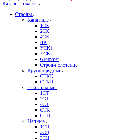
Каталог товаров
Стропы
Канатные
1СК
2СК
4СК
ВК
УСК1
УСК2
Grommet
Строп-полотенце
Круглопрядные
СТКК
СТКП
Текстильные
1СТ
2СТ
4СТ
СТК
СТП
Цепные
1СЦ
2СЦ
3СЦ