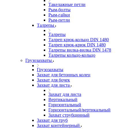
Такелажные петли
Рым-болты
Рым-гайки
Рым-петли
Талрепы
Талрепы
Талреп крюк-кольцо DIN 1480
Талреп крюк-крюк DIN 1480
Талрепы вилка-вилка DIN 1478
Талрепы кольцо-кольцо
Грузозахваты
Грузозахваты
Захват для бетонных колец
Захват для бочек
Захват для листа
Захват для листа
Вертикальный
Горизонтальный
Горизонтальный/вертикальный
Захват струбцинный
Захват для труб
Захват контейнерный