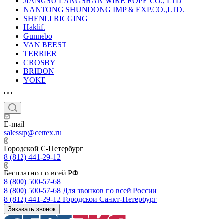
JIANGSU LANGSHAN WIRE ROPE CO., LTD
NANTONG SHUNDONG IMP & EXP.CO.,LTD.
SHENLI RIGGING
Haklift
Gunnebo
VAN BEEST
TERRIER
CROSBY
BRIDON
YOKE
E-mail
salesstp@certex.ru
Городской С-Петербург
8 (812) 441-29-12
Бесплатно по всей РФ
8 (800) 500-57-68
8 (800) 500-57-68
Для звонков по всей России
8 (812) 441-29-12
Городской Санкт-Петербург
Заказать звонок