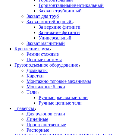
Горизонтальный/вертикальный
Захват струбцинный
Захват для труб
Захват контейнерный
За верхние фитинги
За нижние фитинги
Универсальный
Захват магнитный
Крепление груза
Ремни стяжные
Цепные системы
Грузоподъемное оборудование
Домкраты
Каретки
Монтажно-тяговые механизмы
Монтажные блоки
Тали
Ручные рычажные тали
Ручные цепные тали
Траверсы
Для рулонов стали
Линейные
Пространственные
Распорные