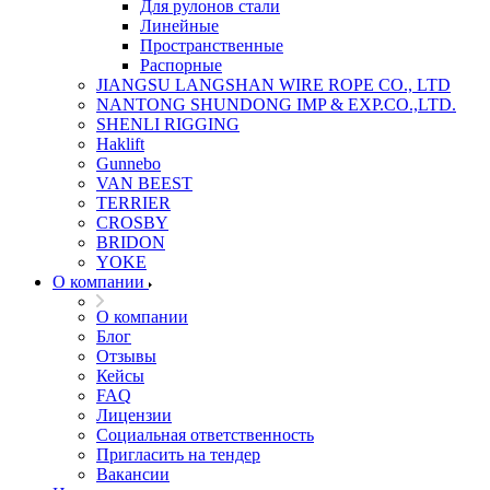
Для рулонов стали
Линейные
Пространственные
Распорные
JIANGSU LANGSHAN WIRE ROPE CO., LTD
NANTONG SHUNDONG IMP & EXP.CO.,LTD.
SHENLI RIGGING
Haklift
Gunnebo
VAN BEEST
TERRIER
CROSBY
BRIDON
YOKE
О компании
О компании
Блог
Отзывы
Кейсы
FAQ
Лицензии
Социальная ответственность
Пригласить на тендер
Вакансии