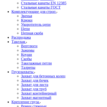
Стальные канаты EN 12385
Стальные канаты ГОСТ
Комплектующие для строп
Звенья
Крюки
Укоротитель цепи
Цепи
Цепная скоба
Распродажа
Такелаж
Вертлюги
Зажимы
Коуши
Скобы
Такелажные петли
Талрепы
Грузозахваты
Захват для бетонных колец
Захват для бочек
Захват для листа
Захват для труб
Захват контейнерный
Захват магнитный
Крепление груза
Ремни стяжные