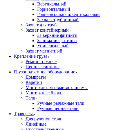
Вертикальный
Горизонтальный
Горизонтальный/вертикальный
Захват струбцинный
Захват для труб
Захват контейнерный
За верхние фитинги
За нижние фитинги
Универсальный
Захват магнитный
Крепление груза
Ремни стяжные
Цепные системы
Грузоподъемное оборудование
Домкраты
Каретки
Монтажно-тяговые механизмы
Монтажные блоки
Тали
Ручные рычажные тали
Ручные цепные тали
Траверсы
Для рулонов стали
Линейные
Пространственные