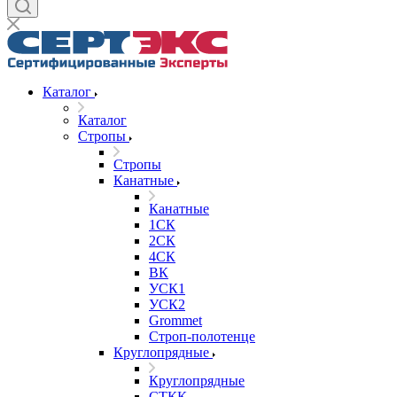
Каталог
Каталог
Стропы
Стропы
Канатные
Канатные
1СК
2СК
4СК
ВК
УСК1
УСК2
Grommet
Строп-полотенце
Круглопрядные
Круглопрядные
СТКК