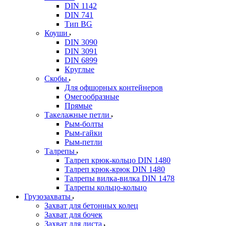
DIN 1142
DIN 741
Тип BG
Коуши
DIN 3090
DIN 3091
DIN 6899
Круглые
Скобы
Для офшорных контейнеров
Омегообразные
Прямые
Такелажные петли
Рым-болты
Рым-гайки
Рым-петли
Талрепы
Талреп крюк-кольцо DIN 1480
Талреп крюк-крюк DIN 1480
Талрепы вилка-вилка DIN 1478
Талрепы кольцо-кольцо
Грузозахваты
Захват для бетонных колец
Захват для бочек
Захват для листа