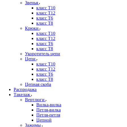
Звенья
класс Т10
класс Т12
класс Т6
класс Т8
Крюки
класс Т10
класс Т12
класс Т6
класс Т8
Укоротитель цепи
Цепи
класс Т10
класс Т12
класс Т6
класс Т8
Цепная скоба
Распродажа
Такелаж
Вертлюги
Вилка-вилка
Петля-вилка
Петля-петля
Цепной
Зажимы