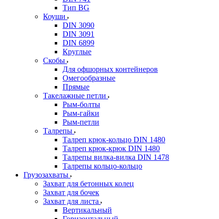
Тип BG
Коуши
DIN 3090
DIN 3091
DIN 6899
Круглые
Скобы
Для офшорных контейнеров
Омегообразные
Прямые
Такелажные петли
Рым-болты
Рым-гайки
Рым-петли
Талрепы
Талреп крюк-кольцо DIN 1480
Талреп крюк-крюк DIN 1480
Талрепы вилка-вилка DIN 1478
Талрепы кольцо-кольцо
Грузозахваты
Захват для бетонных колец
Захват для бочек
Захват для листа
Вертикальный
Горизонтальный