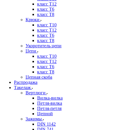
класс Т12
класс Т6
класс Т8
Крюки
класс Т10
класс Т12
класс Т6
класс Т8
Укоротитель цепи
Цепи
класс Т10
класс Т12
класс Т6
класс Т8
Цепная скоба
Распродажа
Такелаж
Вертлюги
Вилка-вилка
Петля-вилка
Петля-петля
Цепной
Зажимы
DIN 1142
DIN 741