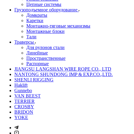
Цепные системы
Грузоподъемное оборудование
Домкраты
Каретки
Монтажно-тяговые механизмы
Монтажные блоки
Тали
Траверсы
Для рулонов стали
Линейные
Пространственные
Распорные
JIANGSU LANGSHAN WIRE ROPE CO., LTD
NANTONG SHUNDONG IMP & EXP.CO.,LTD.
SHENLI RIGGING
Haklift
Gunnebo
VAN BEEST
TERRIER
CROSBY
BRIDON
YOKE