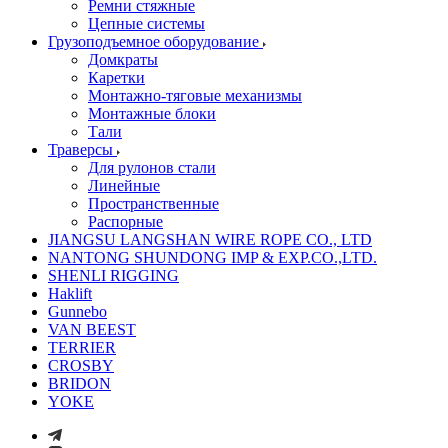
Ремни стяжные
Цепные системы
Грузоподъемное оборудование
Домкраты
Каретки
Монтажно-тяговые механизмы
Монтажные блоки
Тали
Траверсы
Для рулонов стали
Линейные
Пространственные
Распорные
JIANGSU LANGSHAN WIRE ROPE CO., LTD
NANTONG SHUNDONG IMP & EXP.CO.,LTD.
SHENLI RIGGING
Haklift
Gunnebo
VAN BEEST
TERRIER
CROSBY
BRIDON
YOKE