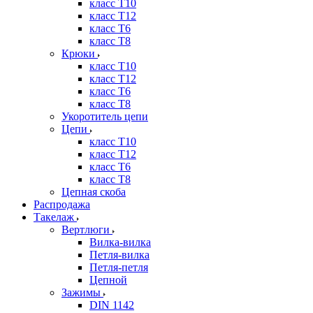
класс Т10
класс Т12
класс Т6
класс Т8
Крюки
класс Т10
класс Т12
класс Т6
класс Т8
Укоротитель цепи
Цепи
класс Т10
класс Т12
класс Т6
класс Т8
Цепная скоба
Распродажа
Такелаж
Вертлюги
Вилка-вилка
Петля-вилка
Петля-петля
Цепной
Зажимы
DIN 1142