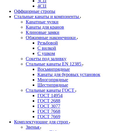
3СЦ
4СЦ
Оффшорные стропы
Стальные канаты и компоненты
Канатные чулки
Канаты для кранов
Клиновые замки
Обжимные наконечники
Резьбовой
С вилкой
С ушком
Сокеты под заливку
Стальные канаты EN 12385
Восьмипрядные
Канаты для буровых установок
Многопрядные
Шестипрядные
Стальные канаты ГОСТ
ГОСТ 14954
ГОСТ 2688
ГОСТ 3077
ГОСТ 7668
ГОСТ 7669
Комплектующие для строп
Звенья