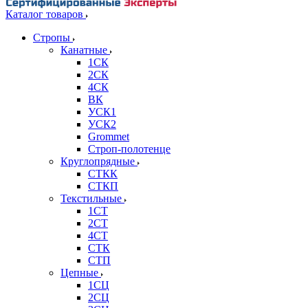
Каталог товаров
Стропы
Канатные
1СК
2СК
4СК
ВК
УСК1
УСК2
Grommet
Строп-полотенце
Круглопрядные
СТКК
СТКП
Текстильные
1СТ
2СТ
4СТ
СТК
СТП
Цепные
1СЦ
2СЦ