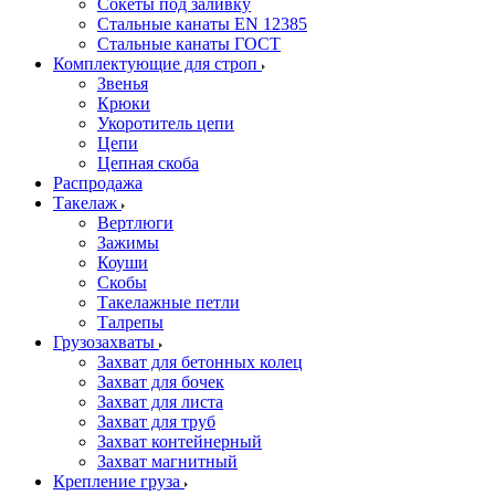
Сокеты под заливку
Стальные канаты EN 12385
Стальные канаты ГОСТ
Комплектующие для строп
Звенья
Крюки
Укоротитель цепи
Цепи
Цепная скоба
Распродажа
Такелаж
Вертлюги
Зажимы
Коуши
Скобы
Такелажные петли
Талрепы
Грузозахваты
Захват для бетонных колец
Захват для бочек
Захват для листа
Захват для труб
Захват контейнерный
Захват магнитный
Крепление груза