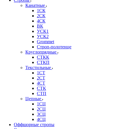
Стропы
Канатные
1СК
2СК
4СК
ВК
УСК1
УСК2
Grommet
Строп-полотенце
Круглопрядные
СТКК
СТКП
Текстильные
1СТ
2СТ
4СТ
СТК
СТП
Цепные
1СЦ
2СЦ
3СЦ
4СЦ
Оффшорные стропы