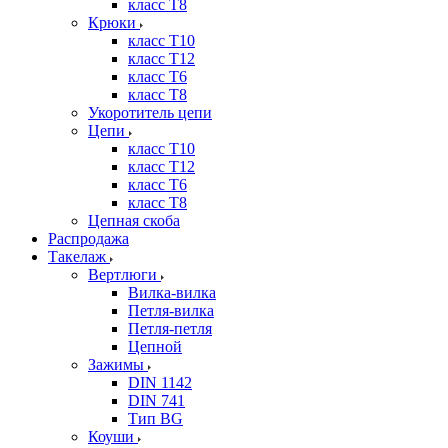
класс Т8
Крюки
класс Т10
класс Т12
класс Т6
класс Т8
Укоротитель цепи
Цепи
класс Т10
класс Т12
класс Т6
класс Т8
Цепная скоба
Распродажа
Такелаж
Вертлюги
Вилка-вилка
Петля-вилка
Петля-петля
Цепной
Зажимы
DIN 1142
DIN 741
Тип BG
Коуши