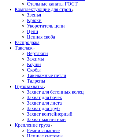
Стальные канаты ГОСТ
Комплектующие для строп
Звенья
Крюки
Укоротитель цепи
Цепи
Цепная скоба
Распродажа
Такелаж
Вертлюги
Зажимы
Коуши
Скобы
Такелажные петли
Талрепы
Грузозахваты
Захват для бетонных колец
Захват для бочек
Захват для листа
Захват для труб
Захват контейнерный
Захват магнитный
Крепление груза
Ремни стяжные
Цепные системы