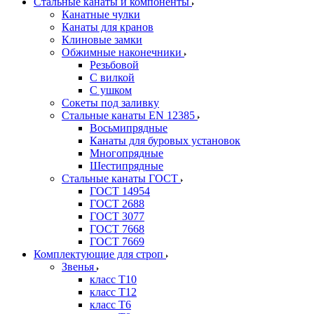
Стальные канаты и компоненты
Канатные чулки
Канаты для кранов
Клиновые замки
Обжимные наконечники
Резьбовой
С вилкой
С ушком
Сокеты под заливку
Стальные канаты EN 12385
Восьмипрядные
Канаты для буровых установок
Многопрядные
Шестипрядные
Стальные канаты ГОСТ
ГОСТ 14954
ГОСТ 2688
ГОСТ 3077
ГОСТ 7668
ГОСТ 7669
Комплектующие для строп
Звенья
класс Т10
класс Т12
класс Т6