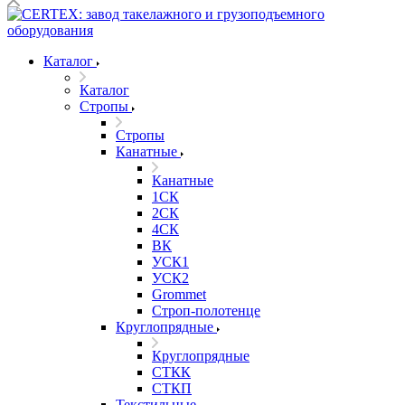
Каталог
Каталог
Стропы
Стропы
Канатные
Канатные
1СК
2СК
4СК
ВК
УСК1
УСК2
Grommet
Строп-полотенце
Круглопрядные
Круглопрядные
СТКК
СТКП
Текстильные