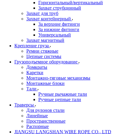
Горизонтальный/вертикальный
Захват струбцинный
Захват для труб
Захват контейнерный
За верхние фитинги
За нижние фитинги
Универсальный
Захват магнитный
Крепление груза
Ремни стяжные
Цепные системы
Грузоподъемное оборудование
Домкраты
Каретки
Монтажно-тяговые механизмы
Монтажные блоки
Тали
Ручные рычажные тали
Ручные цепные тали
Траверсы
Для рулонов стали
Линейные
Пространственные
Распорные
JIANGSU LANGSHAN WIRE ROPE CO., LTD