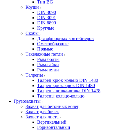
Тип BG
Коуши
DIN 3090
DIN 3091
DIN 6899
Круглые
Скобы
Для офшорных контейнеров
Омегообразные
Прямые
Такелажные петли
Рым-болты
Рым-гайки
Рым-петли
Талрепы
Талреп крюк-кольцо DIN 1480
Талреп крюк-крюк DIN 1480
Талрепы вилка-вилка DIN 1478
Талрепы кольцо-кольцо
Грузозахваты
Захват для бетонных колец
Захват для бочек
Захват для листа
Вертикальный
Горизонтальный