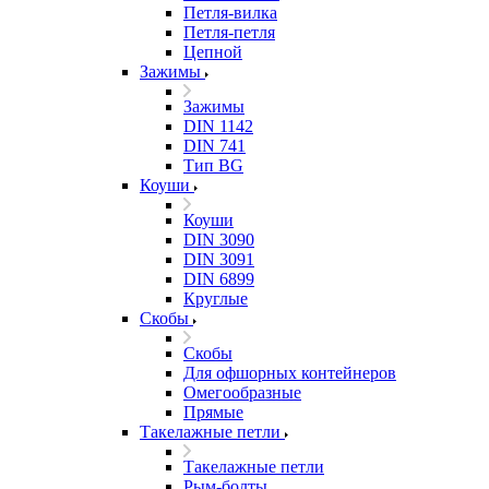
Петля-вилка
Петля-петля
Цепной
Зажимы
Зажимы
DIN 1142
DIN 741
Тип BG
Коуши
Коуши
DIN 3090
DIN 3091
DIN 6899
Круглые
Скобы
Скобы
Для офшорных контейнеров
Омегообразные
Прямые
Такелажные петли
Такелажные петли
Рым-болты