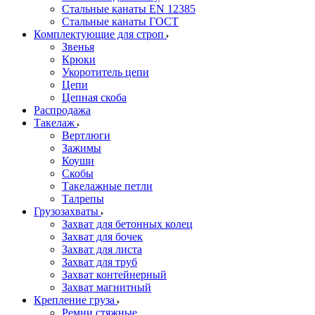
Стальные канаты EN 12385
Стальные канаты ГОСТ
Комплектующие для строп
Звенья
Крюки
Укоротитель цепи
Цепи
Цепная скоба
Распродажа
Такелаж
Вертлюги
Зажимы
Коуши
Скобы
Такелажные петли
Талрепы
Грузозахваты
Захват для бетонных колец
Захват для бочек
Захват для листа
Захват для труб
Захват контейнерный
Захват магнитный
Крепление груза
Ремни стяжные