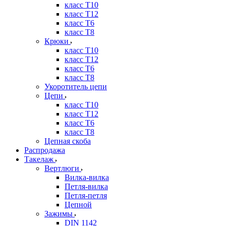
класс Т10
класс Т12
класс Т6
класс Т8
Крюки
класс Т10
класс Т12
класс Т6
класс Т8
Укоротитель цепи
Цепи
класс Т10
класс Т12
класс Т6
класс Т8
Цепная скоба
Распродажа
Такелаж
Вертлюги
Вилка-вилка
Петля-вилка
Петля-петля
Цепной
Зажимы
DIN 1142