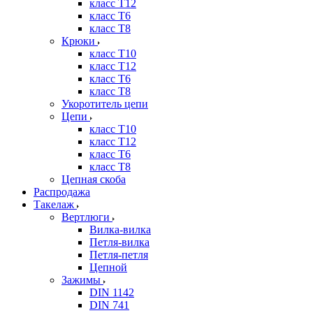
класс Т12
класс Т6
класс Т8
Крюки
класс Т10
класс Т12
класс Т6
класс Т8
Укоротитель цепи
Цепи
класс Т10
класс Т12
класс Т6
класс Т8
Цепная скоба
Распродажа
Такелаж
Вертлюги
Вилка-вилка
Петля-вилка
Петля-петля
Цепной
Зажимы
DIN 1142
DIN 741