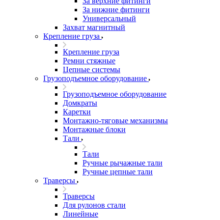
За верхние фитинги
За нижние фитинги
Универсальный
Захват магнитный
Крепление груза
Крепление груза
Ремни стяжные
Цепные системы
Грузоподъемное оборудование
Грузоподъемное оборудование
Домкраты
Каретки
Монтажно-тяговые механизмы
Монтажные блоки
Тали
Тали
Ручные рычажные тали
Ручные цепные тали
Траверсы
Траверсы
Для рулонов стали
Линейные