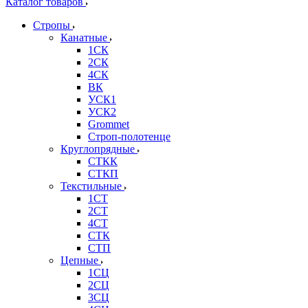
Каталог товаров
Стропы
Канатные
1СК
2СК
4СК
ВК
УСК1
УСК2
Grommet
Строп-полотенце
Круглопрядные
СТКК
СТКП
Текстильные
1СТ
2СТ
4СТ
СТК
СТП
Цепные
1СЦ
2СЦ
3СЦ