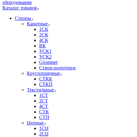
Каталог товаров
Стропы
Канатные
1СК
2СК
4СК
ВК
УСК1
УСК2
Grommet
Строп-полотенце
Круглопрядные
СТКК
СТКП
Текстильные
1СТ
2СТ
4СТ
СТК
СТП
Цепные
1СЦ
2СЦ