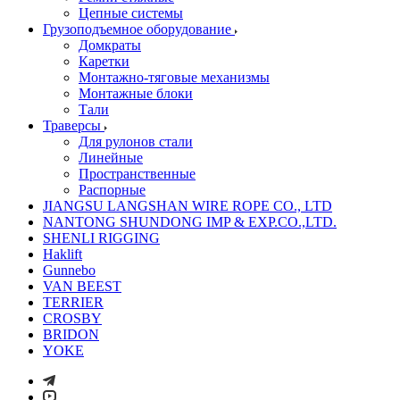
Цепные системы
Грузоподъемное оборудование
Домкраты
Каретки
Монтажно-тяговые механизмы
Монтажные блоки
Тали
Траверсы
Для рулонов стали
Линейные
Пространственные
Распорные
JIANGSU LANGSHAN WIRE ROPE CO., LTD
NANTONG SHUNDONG IMP & EXP.CO.,LTD.
SHENLI RIGGING
Haklift
Gunnebo
VAN BEEST
TERRIER
CROSBY
BRIDON
YOKE