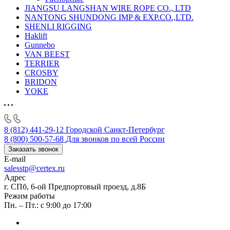
JIANGSU LANGSHAN WIRE ROPE CO., LTD
NANTONG SHUNDONG IMP & EXP.CO.,LTD.
SHENLI RIGGING
Haklift
Gunnebo
VAN BEEST
TERRIER
CROSBY
BRIDON
YOKE
8 (812) 441-29-12
Городской Санкт-Петербург
8 (800) 500-57-68
Для звонков по всей России
Заказать звонок
E-mail
salesstp@certex.ru
Адрес
г. СПб, 6-ой Предпортовый проезд, д.8Б
Режим работы
Пн. – Пт.: с 9:00 до 17:00