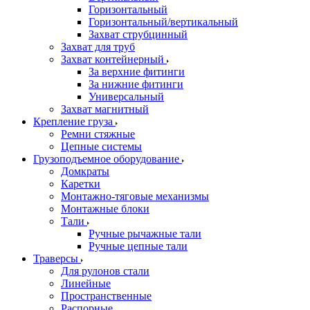
Горизонтальный
Горизонтальный/вертикальный
Захват струбцинный
Захват для труб
Захват контейнерный
За верхние фитинги
За нижние фитинги
Универсальный
Захват магнитный
Крепление груза
Ремни стяжные
Цепные системы
Грузоподъемное оборудование
Домкраты
Каретки
Монтажно-тяговые механизмы
Монтажные блоки
Тали
Ручные рычажные тали
Ручные цепные тали
Траверсы
Для рулонов стали
Линейные
Пространственные
Распорные