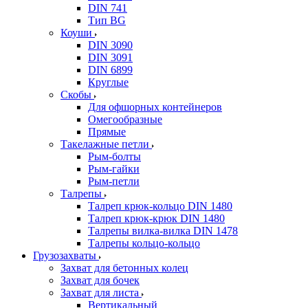
DIN 741
Тип BG
Коуши
DIN 3090
DIN 3091
DIN 6899
Круглые
Скобы
Для офшорных контейнеров
Омегообразные
Прямые
Такелажные петли
Рым-болты
Рым-гайки
Рым-петли
Талрепы
Талреп крюк-кольцо DIN 1480
Талреп крюк-крюк DIN 1480
Талрепы вилка-вилка DIN 1478
Талрепы кольцо-кольцо
Грузозахваты
Захват для бетонных колец
Захват для бочек
Захват для листа
Вертикальный