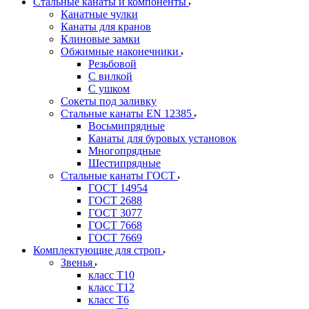
Стальные канаты и компоненты
Канатные чулки
Канаты для кранов
Клиновые замки
Обжимные наконечники
Резьбовой
С вилкой
С ушком
Сокеты под заливку
Стальные канаты EN 12385
Восьмипрядные
Канаты для буровых установок
Многопрядные
Шестипрядные
Стальные канаты ГОСТ
ГОСТ 14954
ГОСТ 2688
ГОСТ 3077
ГОСТ 7668
ГОСТ 7669
Комплектующие для строп
Звенья
класс Т10
класс Т12
класс Т6