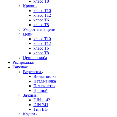
класс Т8
Крюки
класс Т10
класс Т12
класс Т6
класс Т8
Укоротитель цепи
Цепи
класс Т10
класс Т12
класс Т6
класс Т8
Цепная скоба
Распродажа
Такелаж
Вертлюги
Вилка-вилка
Петля-вилка
Петля-петля
Цепной
Зажимы
DIN 1142
DIN 741
Тип BG
Коуши