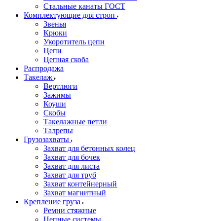
Стальные канаты ГОСТ
Комплектующие для строп
Звенья
Крюки
Укоротитель цепи
Цепи
Цепная скоба
Распродажа
Такелаж
Вертлюги
Зажимы
Коуши
Скобы
Такелажные петли
Талрепы
Грузозахваты
Захват для бетонных колец
Захват для бочек
Захват для листа
Захват для труб
Захват контейнерный
Захват магнитный
Крепление груза
Ремни стяжные
Цепные системы