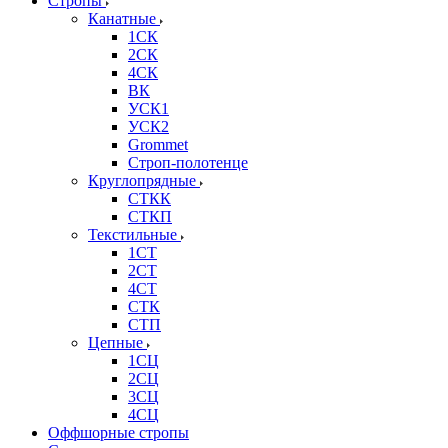
Стропы
Канатные
1СК
2СК
4СК
ВК
УСК1
УСК2
Grommet
Строп-полотенце
Круглопрядные
СТКК
СТКП
Текстильные
1СТ
2СТ
4СТ
СТК
СТП
Цепные
1СЦ
2СЦ
3СЦ
4СЦ
Оффшорные стропы