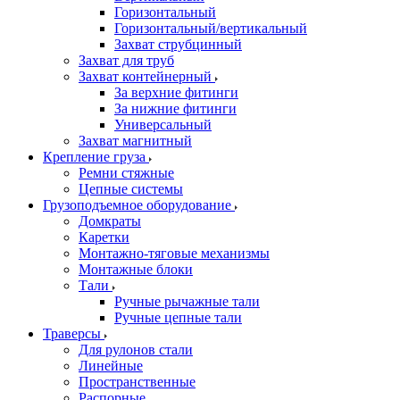
Горизонтальный
Горизонтальный/вертикальный
Захват струбцинный
Захват для труб
Захват контейнерный
За верхние фитинги
За нижние фитинги
Универсальный
Захват магнитный
Крепление груза
Ремни стяжные
Цепные системы
Грузоподъемное оборудование
Домкраты
Каретки
Монтажно-тяговые механизмы
Монтажные блоки
Тали
Ручные рычажные тали
Ручные цепные тали
Траверсы
Для рулонов стали
Линейные
Пространственные
Распорные