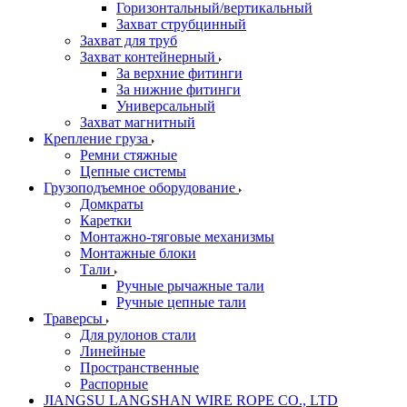
Горизонтальный/вертикальный
Захват струбцинный
Захват для труб
Захват контейнерный
За верхние фитинги
За нижние фитинги
Универсальный
Захват магнитный
Крепление груза
Ремни стяжные
Цепные системы
Грузоподъемное оборудование
Домкраты
Каретки
Монтажно-тяговые механизмы
Монтажные блоки
Тали
Ручные рычажные тали
Ручные цепные тали
Траверсы
Для рулонов стали
Линейные
Пространственные
Распорные
JIANGSU LANGSHAN WIRE ROPE CO., LTD