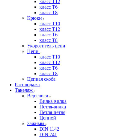
класс Т12
класс Т6
класс Т8
Крюки
класс Т10
класс Т12
класс Т6
класс Т8
Укоротитель цепи
Цепи
класс Т10
класс Т12
класс Т6
класс Т8
Цепная скоба
Распродажа
Такелаж
Вертлюги
Вилка-вилка
Петля-вилка
Петля-петля
Цепной
Зажимы
DIN 1142
DIN 741