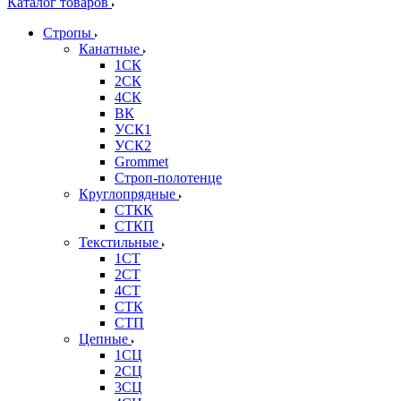
Каталог товаров
Стропы
Канатные
1СК
2СК
4СК
ВК
УСК1
УСК2
Grommet
Строп-полотенце
Круглопрядные
СТКК
СТКП
Текстильные
1СТ
2СТ
4СТ
СТК
СТП
Цепные
1СЦ
2СЦ
3СЦ