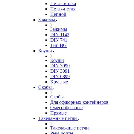
Петля-вилка
Петля-петля
Цепной
Зажимы
Зажимы
DIN 1142
DIN 741
Тип BG
Коуши
Коуши
DIN 3090
DIN 3091
DIN 6899
Круглые
Скобы
Скобы
Для офшорных контейнеров
Омегообразные
Прямые
Такелажные петли
Такелажные петли
Рым-болты