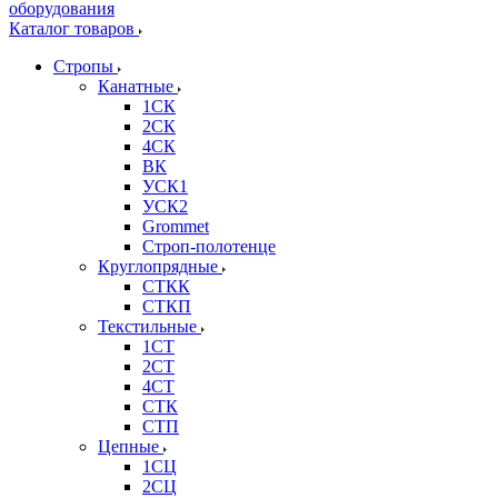
Каталог товаров
Стропы
Канатные
1СК
2СК
4СК
ВК
УСК1
УСК2
Grommet
Строп-полотенце
Круглопрядные
СТКК
СТКП
Текстильные
1СТ
2СТ
4СТ
СТК
СТП
Цепные
1СЦ
2СЦ