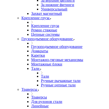
За верхние фитинги
За нижние фитинги
Универсальный
Захват магнитный
Крепление груза
Крепление груза
Ремни стяжные
Цепные системы
Грузоподъемное оборудование
Грузоподъемное оборудование
Домкраты
Каретки
Монтажно-тяговые механизмы
Монтажные блоки
Тали
Тали
Ручные рычажные тали
Ручные цепные тали
Траверсы
Траверсы
Для рулонов стали
Линейные