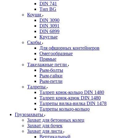
DIN 741
Тип BG
Коуши
DIN 3090
DIN 3091
DIN 6899
Круглые
Скобы
Для офшорных контейнеров
Омегообразные
Прямые
Такелажные петли
Рым-болты
Рым-гайки
Рым-петли
Талрепы
Талреп крюк-кольцо DIN 1480
Талреп крюк-крюк DIN 1480
Талрепы вилка-вилка DIN 1478
Талрепы кольцо-кольцо
Грузозахваты
Захват для бетонных колец
Захват для бочек
Захват для листа
Вертикальный