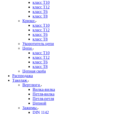
класс Т10
класс Т12
класс Т6
класс Т8
Крюки
класс Т10
класс Т12
класс Т6
класс Т8
Укоротитель цепи
Цепи
класс Т10
класс Т12
класс Т6
класс Т8
Цепная скоба
Распродажа
Такелаж
Вертлюги
Вилка-вилка
Петля-вилка
Петля-петля
Цепной
Зажимы
DIN 1142