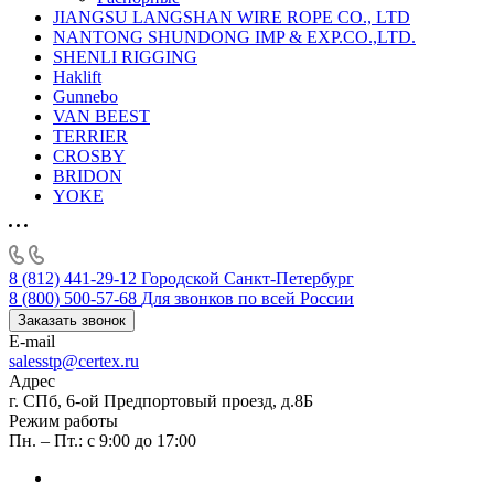
JIANGSU LANGSHAN WIRE ROPE CO., LTD
NANTONG SHUNDONG IMP & EXP.CO.,LTD.
SHENLI RIGGING
Haklift
Gunnebo
VAN BEEST
TERRIER
CROSBY
BRIDON
YOKE
8 (812) 441-29-12
Городской Санкт-Петербург
8 (800) 500-57-68
Для звонков по всей России
Заказать звонок
E-mail
salesstp@certex.ru
Адрес
г. СПб, 6-ой Предпортовый проезд, д.8Б
Режим работы
Пн. – Пт.: с 9:00 до 17:00