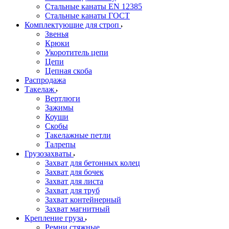
Стальные канаты EN 12385
Стальные канаты ГОСТ
Комплектующие для строп
Звенья
Крюки
Укоротитель цепи
Цепи
Цепная скоба
Распродажа
Такелаж
Вертлюги
Зажимы
Коуши
Скобы
Такелажные петли
Талрепы
Грузозахваты
Захват для бетонных колец
Захват для бочек
Захват для листа
Захват для труб
Захват контейнерный
Захват магнитный
Крепление груза
Ремни стяжные