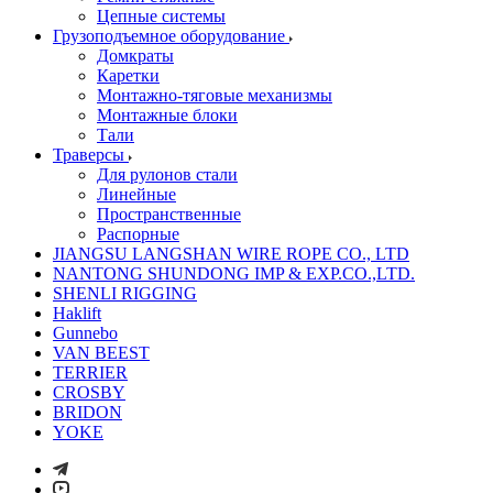
Цепные системы
Грузоподъемное оборудование
Домкраты
Каретки
Монтажно-тяговые механизмы
Монтажные блоки
Тали
Траверсы
Для рулонов стали
Линейные
Пространственные
Распорные
JIANGSU LANGSHAN WIRE ROPE CO., LTD
NANTONG SHUNDONG IMP & EXP.CO.,LTD.
SHENLI RIGGING
Haklift
Gunnebo
VAN BEEST
TERRIER
CROSBY
BRIDON
YOKE