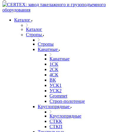
Каталог
Каталог
Стропы
Стропы
Канатные
Канатные
1СК
2СК
4СК
ВК
УСК1
УСК2
Grommet
Строп-полотенце
Круглопрядные
Круглопрядные
СТКК
СТКП
Текстильные