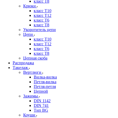
класс Т8
Крюки
класс Т10
класс Т12
класс Т6
класс Т8
Укоротитель цепи
Цепи
класс Т10
класс Т12
класс Т6
класс Т8
Цепная скоба
Распродажа
Такелаж
Вертлюги
Вилка-вилка
Петля-вилка
Петля-петля
Цепной
Зажимы
DIN 1142
DIN 741
Тип BG
Коуши