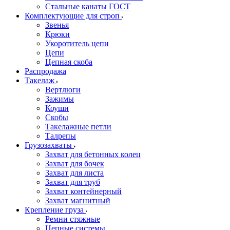
Стальные канаты ГОСТ
Комплектующие для строп
Звенья
Крюки
Укоротитель цепи
Цепи
Цепная скоба
Распродажа
Такелаж
Вертлюги
Зажимы
Коуши
Скобы
Такелажные петли
Талрепы
Грузозахваты
Захват для бетонных колец
Захват для бочек
Захват для листа
Захват для труб
Захват контейнерный
Захват магнитный
Крепление груза
Ремни стяжные
Цепные системы