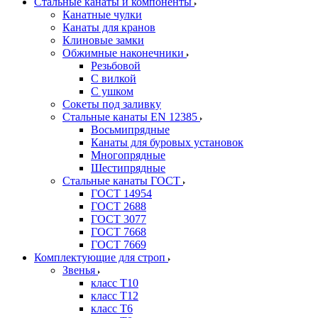
Стальные канаты и компоненты
Канатные чулки
Канаты для кранов
Клиновые замки
Обжимные наконечники
Резьбовой
С вилкой
С ушком
Сокеты под заливку
Стальные канаты EN 12385
Восьмипрядные
Канаты для буровых установок
Многопрядные
Шестипрядные
Стальные канаты ГОСТ
ГОСТ 14954
ГОСТ 2688
ГОСТ 3077
ГОСТ 7668
ГОСТ 7669
Комплектующие для строп
Звенья
класс Т10
класс Т12
класс Т6