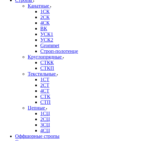
Стропы
Канатные
1СК
2СК
4СК
ВК
УСК1
УСК2
Grommet
Строп-полотенце
Круглопрядные
СТКК
СТКП
Текстильные
1СТ
2СТ
4СТ
СТК
СТП
Цепные
1СЦ
2СЦ
3СЦ
4СЦ
Оффшорные стропы