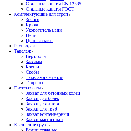
Стальные канаты EN 12385
Стальные канаты ГОСТ
Комплектующие для строп
Звенья
Крюки
Укоротитель цепи
Цепи
Цепная скоба
Распродажа
Такелаж
Вертлюги
Зажимы
Коуши
Скобы
Такелажные петли
Талрепы
Грузозахваты
Захват для бетонных колец
Захват для бочек
Захват для листа
Захват для труб
Захват контейнерный
Захват магнитный
Крепление груза
Ремни стяжные