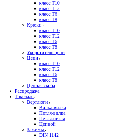
класс Т10
класс Т12
класс Т6
класс Т8
Крюки
класс Т10
класс Т12
класс Т6
класс Т8
Укоротитель цепи
Цепи
класс Т10
класс Т12
класс Т6
класс Т8
Цепная скоба
Распродажа
Такелаж
Вертлюги
Вилка-вилка
Петля-вилка
Петля-петля
Цепной
Зажимы
DIN 1142