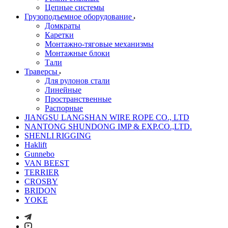
Цепные системы
Грузоподъемное оборудование
Домкраты
Каретки
Монтажно-тяговые механизмы
Монтажные блоки
Тали
Траверсы
Для рулонов стали
Линейные
Пространственные
Распорные
JIANGSU LANGSHAN WIRE ROPE CO., LTD
NANTONG SHUNDONG IMP & EXP.CO.,LTD.
SHENLI RIGGING
Haklift
Gunnebo
VAN BEEST
TERRIER
CROSBY
BRIDON
YOKE