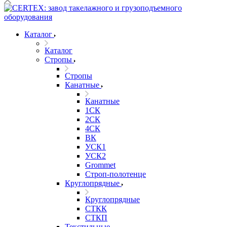
Каталог
Каталог
Стропы
Стропы
Канатные
Канатные
1СК
2СК
4СК
ВК
УСК1
УСК2
Grommet
Строп-полотенце
Круглопрядные
Круглопрядные
СТКК
СТКП
Текстильные