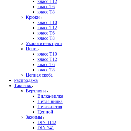
класс Т12
класс Т6
класс Т8
Крюки
класс Т10
класс Т12
класс Т6
класс Т8
Укоротитель цепи
Цепи
класс Т10
класс Т12
класс Т6
класс Т8
Цепная скоба
Распродажа
Такелаж
Вертлюги
Вилка-вилка
Петля-вилка
Петля-петля
Цепной
Зажимы
DIN 1142
DIN 741