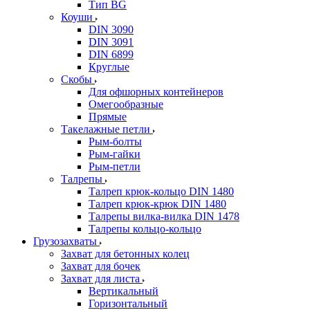
Тип BG
Коуши
DIN 3090
DIN 3091
DIN 6899
Круглые
Скобы
Для офшорных контейнеров
Омегообразные
Прямые
Такелажные петли
Рым-болты
Рым-гайки
Рым-петли
Талрепы
Талреп крюк-кольцо DIN 1480
Талреп крюк-крюк DIN 1480
Талрепы вилка-вилка DIN 1478
Талрепы кольцо-кольцо
Грузозахваты
Захват для бетонных колец
Захват для бочек
Захват для листа
Вертикальный
Горизонтальный