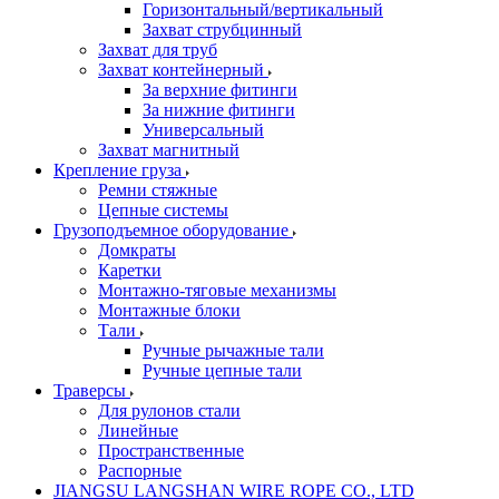
Горизонтальный/вертикальный
Захват струбцинный
Захват для труб
Захват контейнерный
За верхние фитинги
За нижние фитинги
Универсальный
Захват магнитный
Крепление груза
Ремни стяжные
Цепные системы
Грузоподъемное оборудование
Домкраты
Каретки
Монтажно-тяговые механизмы
Монтажные блоки
Тали
Ручные рычажные тали
Ручные цепные тали
Траверсы
Для рулонов стали
Линейные
Пространственные
Распорные
JIANGSU LANGSHAN WIRE ROPE CO., LTD