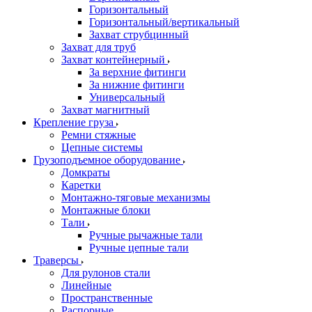
Горизонтальный
Горизонтальный/вертикальный
Захват струбцинный
Захват для труб
Захват контейнерный
За верхние фитинги
За нижние фитинги
Универсальный
Захват магнитный
Крепление груза
Ремни стяжные
Цепные системы
Грузоподъемное оборудование
Домкраты
Каретки
Монтажно-тяговые механизмы
Монтажные блоки
Тали
Ручные рычажные тали
Ручные цепные тали
Траверсы
Для рулонов стали
Линейные
Пространственные
Распорные