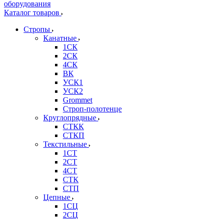
Каталог товаров
Стропы
Канатные
1СК
2СК
4СК
ВК
УСК1
УСК2
Grommet
Строп-полотенце
Круглопрядные
СТКК
СТКП
Текстильные
1СТ
2СТ
4СТ
СТК
СТП
Цепные
1СЦ
2СЦ