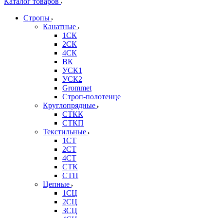
Каталог товаров
Стропы
Канатные
1СК
2СК
4СК
ВК
УСК1
УСК2
Grommet
Строп-полотенце
Круглопрядные
СТКК
СТКП
Текстильные
1СТ
2СТ
4СТ
СТК
СТП
Цепные
1СЦ
2СЦ
3СЦ