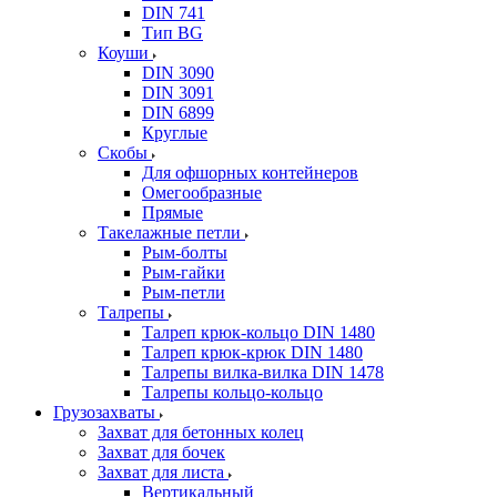
DIN 741
Тип BG
Коуши
DIN 3090
DIN 3091
DIN 6899
Круглые
Скобы
Для офшорных контейнеров
Омегообразные
Прямые
Такелажные петли
Рым-болты
Рым-гайки
Рым-петли
Талрепы
Талреп крюк-кольцо DIN 1480
Талреп крюк-крюк DIN 1480
Талрепы вилка-вилка DIN 1478
Талрепы кольцо-кольцо
Грузозахваты
Захват для бетонных колец
Захват для бочек
Захват для листа
Вертикальный