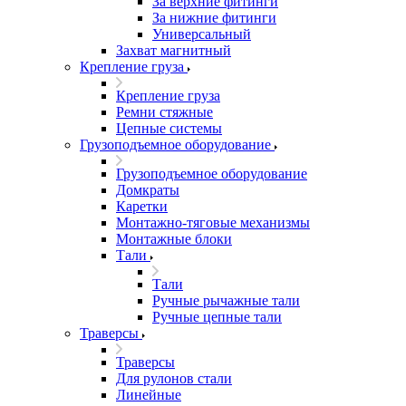
За верхние фитинги
За нижние фитинги
Универсальный
Захват магнитный
Крепление груза
Крепление груза
Ремни стяжные
Цепные системы
Грузоподъемное оборудование
Грузоподъемное оборудование
Домкраты
Каретки
Монтажно-тяговые механизмы
Монтажные блоки
Тали
Тали
Ручные рычажные тали
Ручные цепные тали
Траверсы
Траверсы
Для рулонов стали
Линейные