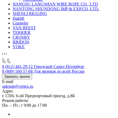
JIANGSU LANGSHAN WIRE ROPE CO., LTD
NANTONG SHUNDONG IMP & EXP.CO.,LTD.
SHENLI RIGGING
Haklift
Gunnebo
VAN BEEST
TERRIER
CROSBY
BRIDON
YOKE
8 (812) 441-29-12
Городской Санкт-Петербург
8 (800) 500-57-68
Для звонков по всей России
Заказать звонок
E-mail
salesstp@certex.ru
Адрес
г. СПб, 6-ой Предпортовый проезд, д.8Б
Режим работы
Пн. – Пт.: с 9:00 до 17:00