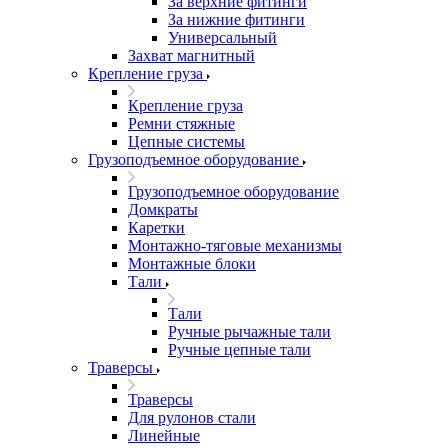
За верхние фитинги
За нижние фитинги
Универсальный
Захват магнитный
Крепление груза
Крепление груза
Ремни стяжные
Цепные системы
Грузоподъемное оборудование
Грузоподъемное оборудование
Домкраты
Каретки
Монтажно-тяговые механизмы
Монтажные блоки
Тали
Тали
Ручные рычажные тали
Ручные цепные тали
Траверсы
Траверсы
Для рулонов стали
Линейные