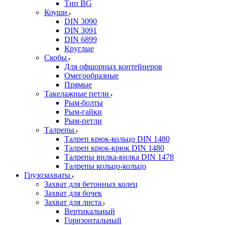
Тип BG
Коуши
DIN 3090
DIN 3091
DIN 6899
Круглые
Скобы
Для офшорных контейнеров
Омегообразные
Прямые
Такелажные петли
Рым-болты
Рым-гайки
Рым-петли
Талрепы
Талреп крюк-кольцо DIN 1480
Талреп крюк-крюк DIN 1480
Талрепы вилка-вилка DIN 1478
Талрепы кольцо-кольцо
Грузозахваты
Захват для бетонных колец
Захват для бочек
Захват для листа
Вертикальный
Горизонтальный