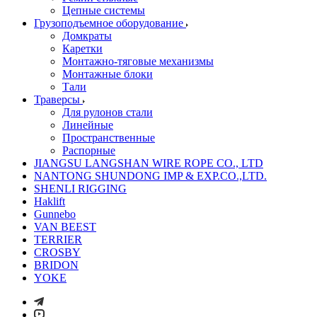
Цепные системы
Грузоподъемное оборудование
Домкраты
Каретки
Монтажно-тяговые механизмы
Монтажные блоки
Тали
Траверсы
Для рулонов стали
Линейные
Пространственные
Распорные
JIANGSU LANGSHAN WIRE ROPE CO., LTD
NANTONG SHUNDONG IMP & EXP.CO.,LTD.
SHENLI RIGGING
Haklift
Gunnebo
VAN BEEST
TERRIER
CROSBY
BRIDON
YOKE