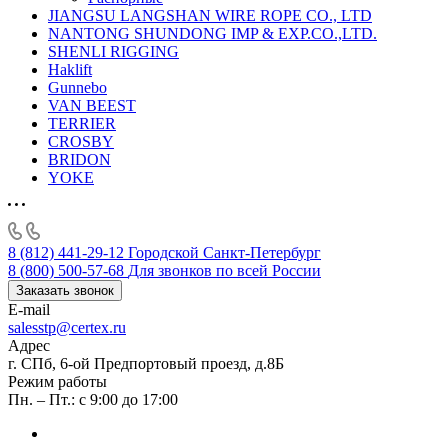
JIANGSU LANGSHAN WIRE ROPE CO., LTD
NANTONG SHUNDONG IMP & EXP.CO.,LTD.
SHENLI RIGGING
Haklift
Gunnebo
VAN BEEST
TERRIER
CROSBY
BRIDON
YOKE
8 (812) 441-29-12
Городской Санкт-Петербург
8 (800) 500-57-68
Для звонков по всей России
Заказать звонок
E-mail
salesstp@certex.ru
Адрес
г. СПб, 6-ой Предпортовый проезд, д.8Б
Режим работы
Пн. – Пт.: с 9:00 до 17:00