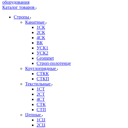
Каталог товаров
Стропы
Канатные
1СК
2СК
4СК
ВК
УСК1
УСК2
Grommet
Строп-полотенце
Круглопрядные
СТКК
СТКП
Текстильные
1СТ
2СТ
4СТ
СТК
СТП
Цепные
1СЦ
2СЦ