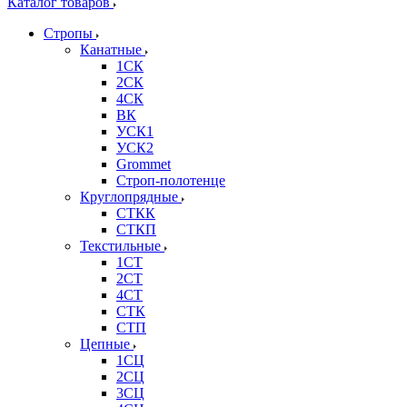
Каталог товаров
Стропы
Канатные
1СК
2СК
4СК
ВК
УСК1
УСК2
Grommet
Строп-полотенце
Круглопрядные
СТКК
СТКП
Текстильные
1СТ
2СТ
4СТ
СТК
СТП
Цепные
1СЦ
2СЦ
3СЦ