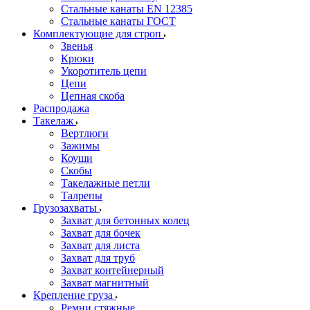
Стальные канаты EN 12385
Стальные канаты ГОСТ
Комплектующие для строп
Звенья
Крюки
Укоротитель цепи
Цепи
Цепная скоба
Распродажа
Такелаж
Вертлюги
Зажимы
Коуши
Скобы
Такелажные петли
Талрепы
Грузозахваты
Захват для бетонных колец
Захват для бочек
Захват для листа
Захват для труб
Захват контейнерный
Захват магнитный
Крепление груза
Ремни стяжные