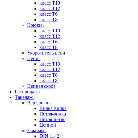
класс Т10
класс Т12
класс Т6
класс Т8
Крюки
класс Т10
класс Т12
класс Т6
класс Т8
Укоротитель цепи
Цепи
класс Т10
класс Т12
класс Т6
класс Т8
Цепная скоба
Распродажа
Такелаж
Вертлюги
Вилка-вилка
Петля-вилка
Петля-петля
Цепной
Зажимы
DIN 1142