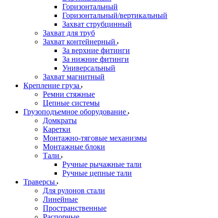
Горизонтальный
Горизонтальный/вертикальный
Захват струбцинный
Захват для труб
Захват контейнерный
За верхние фитинги
За нижние фитинги
Универсальный
Захват магнитный
Крепление груза
Ремни стяжные
Цепные системы
Грузоподъемное оборудование
Домкраты
Каретки
Монтажно-тяговые механизмы
Монтажные блоки
Тали
Ручные рычажные тали
Ручные цепные тали
Траверсы
Для рулонов стали
Линейные
Пространственные
Распорные