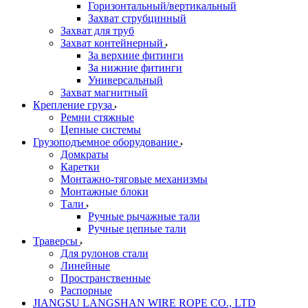
Горизонтальный/вертикальный
Захват струбцинный
Захват для труб
Захват контейнерный
За верхние фитинги
За нижние фитинги
Универсальный
Захват магнитный
Крепление груза
Ремни стяжные
Цепные системы
Грузоподъемное оборудование
Домкраты
Каретки
Монтажно-тяговые механизмы
Монтажные блоки
Тали
Ручные рычажные тали
Ручные цепные тали
Траверсы
Для рулонов стали
Линейные
Пространственные
Распорные
JIANGSU LANGSHAN WIRE ROPE CO., LTD