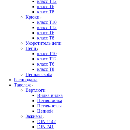
класс Т12
класс Т6
класс Т8
Крюки
класс Т10
класс Т12
класс Т6
класс Т8
Укоротитель цепи
Цепи
класс Т10
класс Т12
класс Т6
класс Т8
Цепная скоба
Распродажа
Такелаж
Вертлюги
Вилка-вилка
Петля-вилка
Петля-петля
Цепной
Зажимы
DIN 1142
DIN 741