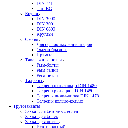
DIN 741
Тип BG
Коуши
DIN 3090
DIN 3091
DIN 6899
Круглые
Скобы
Для офшорных контейнеров
Омегообразные
Прямые
Такелажные петли
Рым-болты
Рым-гайки
Рым-петли
Талрепы
Талреп крюк-кольцо DIN 1480
Талреп крюк-крюк DIN 1480
Талрепы вилка-вилка DIN 1478
Талрепы кольцо-кольцо
Грузозахваты
Захват для бетонных колец
Захват для бочек
Захват для листа
Вертикальный