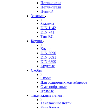
Петля-вилка
Петля-петля
Цепной
Зажимы
Зажимы
DIN 1142
DIN 741
Тип BG
Коуши
Коуши
DIN 3090
DIN 3091
DIN 6899
Круглые
Скобы
Скобы
Для офшорных контейнеров
Омегообразные
Прямые
Такелажные петли
Такелажные петли
Рым-болты