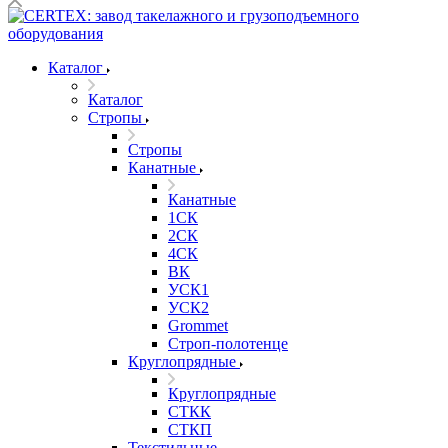
Каталог
Каталог
Стропы
Стропы
Канатные
Канатные
1СК
2СК
4СК
ВК
УСК1
УСК2
Grommet
Строп-полотенце
Круглопрядные
Круглопрядные
СТКК
СТКП
Текстильные