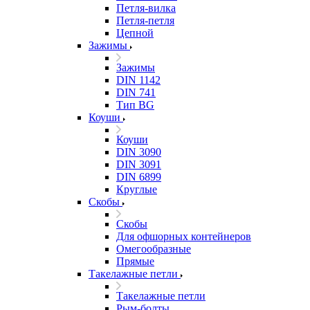
Петля-вилка
Петля-петля
Цепной
Зажимы
Зажимы
DIN 1142
DIN 741
Тип BG
Коуши
Коуши
DIN 3090
DIN 3091
DIN 6899
Круглые
Скобы
Скобы
Для офшорных контейнеров
Омегообразные
Прямые
Такелажные петли
Такелажные петли
Рым-болты