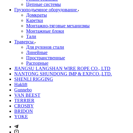
Цепные системы
Грузоподъемное оборудование
Домкраты
Каретки
Монтажно-тяговые механизмы
Монтажные блоки
Тали
Траверсы
Для рулонов стали
Линейные
Пространственные
Распорные
JIANGSU LANGSHAN WIRE ROPE CO., LTD
NANTONG SHUNDONG IMP & EXP.CO.,LTD.
SHENLI RIGGING
Haklift
Gunnebo
VAN BEEST
TERRIER
CROSBY
BRIDON
YOKE