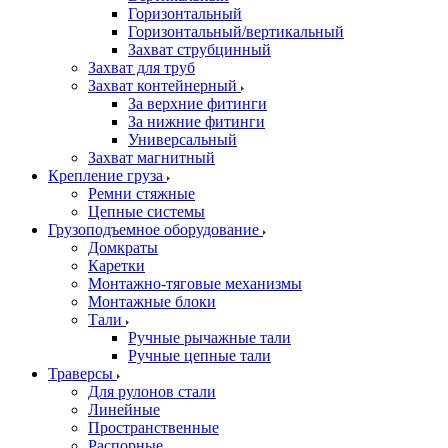
Горизонтальный
Горизонтальный/вертикальный
Захват струбцинный
Захват для труб
Захват контейнерный
За верхние фитинги
За нижние фитинги
Универсальный
Захват магнитный
Крепление груза
Ремни стяжные
Цепные системы
Грузоподъемное оборудование
Домкраты
Каретки
Монтажно-тяговые механизмы
Монтажные блоки
Тали
Ручные рычажные тали
Ручные цепные тали
Траверсы
Для рулонов стали
Линейные
Пространственные
Распорные