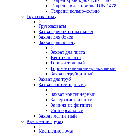
Талреп крюк-крюк DIN 1480
Талрепы вилка-вилка DIN 1478
Талрепы кольцо-кольцо
Грузозахваты
Грузозахваты
Захват для бетонных колец
Захват для бочек
Захват для листа
Захват для листа
Вертикальный
Горизонтальный
Горизонтальный/вертикальный
Захват струбцинный
Захват для труб
Захват контейнерный
Захват контейнерный
За верхние фитинги
За нижние фитинги
Универсальный
Захват магнитный
Крепление груза
Крепление груза