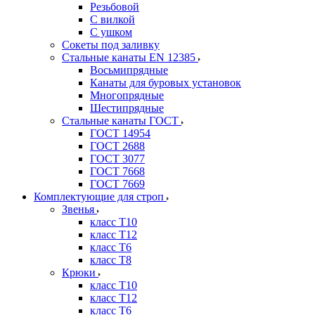
Резьбовой
С вилкой
С ушком
Сокеты под заливку
Стальные канаты EN 12385
Восьмипрядные
Канаты для буровых установок
Многопрядные
Шестипрядные
Стальные канаты ГОСТ
ГОСТ 14954
ГОСТ 2688
ГОСТ 3077
ГОСТ 7668
ГОСТ 7669
Комплектующие для строп
Звенья
класс Т10
класс Т12
класс Т6
класс Т8
Крюки
класс Т10
класс Т12
класс Т6