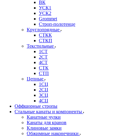
ВК
УСК1
УСК2
Grommet
Строп-полотенце
Круглопрядные
СТКК
СТКП
Текстильные
1СТ
2СТ
4СТ
СТК
СТП
Цепные
1СЦ
2СЦ
3СЦ
4СЦ
Оффшорные стропы
Стальные канаты и компоненты
Канатные чулки
Канаты для кранов
Клиновые замки
Обжимные наконечники