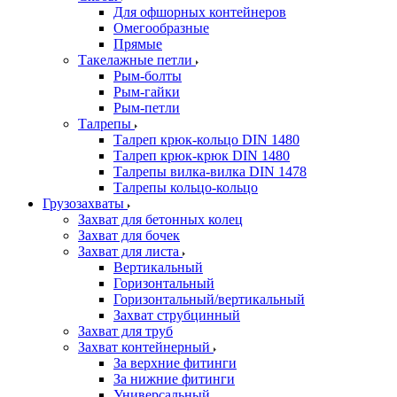
Для офшорных контейнеров
Омегообразные
Прямые
Такелажные петли
Рым-болты
Рым-гайки
Рым-петли
Талрепы
Талреп крюк-кольцо DIN 1480
Талреп крюк-крюк DIN 1480
Талрепы вилка-вилка DIN 1478
Талрепы кольцо-кольцо
Грузозахваты
Захват для бетонных колец
Захват для бочек
Захват для листа
Вертикальный
Горизонтальный
Горизонтальный/вертикальный
Захват струбцинный
Захват для труб
Захват контейнерный
За верхние фитинги
За нижние фитинги
Универсальный