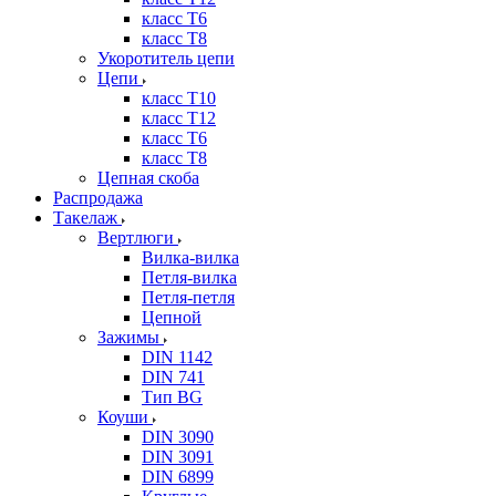
класс Т6
класс Т8
Укоротитель цепи
Цепи
класс Т10
класс Т12
класс Т6
класс Т8
Цепная скоба
Распродажа
Такелаж
Вертлюги
Вилка-вилка
Петля-вилка
Петля-петля
Цепной
Зажимы
DIN 1142
DIN 741
Тип BG
Коуши
DIN 3090
DIN 3091
DIN 6899