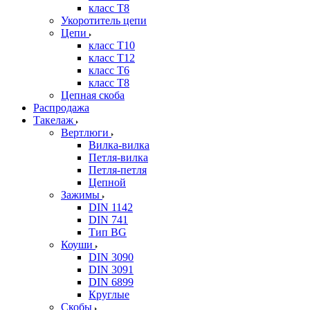
класс Т8
Укоротитель цепи
Цепи
класс Т10
класс Т12
класс Т6
класс Т8
Цепная скоба
Распродажа
Такелаж
Вертлюги
Вилка-вилка
Петля-вилка
Петля-петля
Цепной
Зажимы
DIN 1142
DIN 741
Тип BG
Коуши
DIN 3090
DIN 3091
DIN 6899
Круглые
Скобы