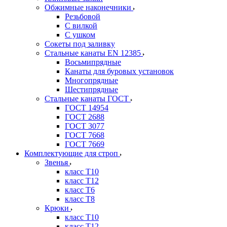
Обжимные наконечники
Резьбовой
С вилкой
С ушком
Сокеты под заливку
Стальные канаты EN 12385
Восьмипрядные
Канаты для буровых установок
Многопрядные
Шестипрядные
Стальные канаты ГОСТ
ГОСТ 14954
ГОСТ 2688
ГОСТ 3077
ГОСТ 7668
ГОСТ 7669
Комплектующие для строп
Звенья
класс Т10
класс Т12
класс Т6
класс Т8
Крюки
класс Т10
класс Т12