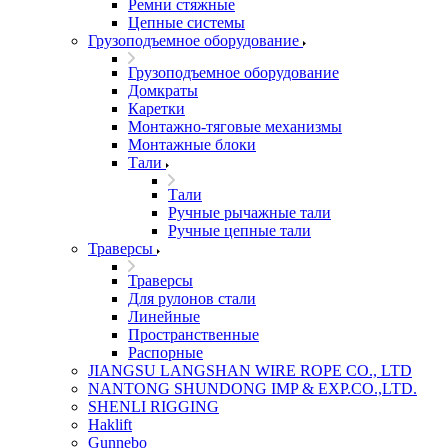
Ремни стяжные
Цепные системы
Грузоподъемное оборудование
Грузоподъемное оборудование
Домкраты
Каретки
Монтажно-тяговые механизмы
Монтажные блоки
Тали
Тали
Ручные рычажные тали
Ручные цепные тали
Траверсы
Траверсы
Для рулонов стали
Линейные
Пространственные
Распорные
JIANGSU LANGSHAN WIRE ROPE CO., LTD
NANTONG SHUNDONG IMP & EXP.CO.,LTD.
SHENLI RIGGING
Haklift
Gunnebo