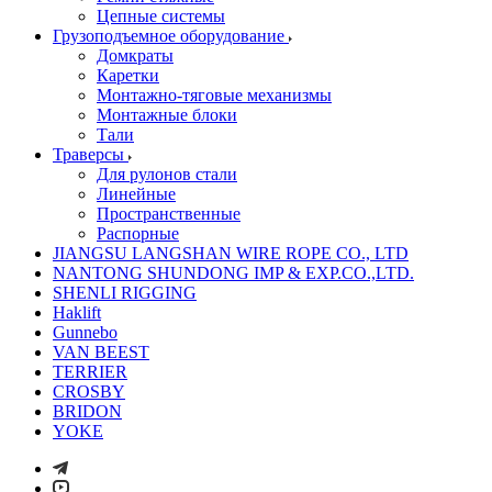
Цепные системы
Грузоподъемное оборудование
Домкраты
Каретки
Монтажно-тяговые механизмы
Монтажные блоки
Тали
Траверсы
Для рулонов стали
Линейные
Пространственные
Распорные
JIANGSU LANGSHAN WIRE ROPE CO., LTD
NANTONG SHUNDONG IMP & EXP.CO.,LTD.
SHENLI RIGGING
Haklift
Gunnebo
VAN BEEST
TERRIER
CROSBY
BRIDON
YOKE