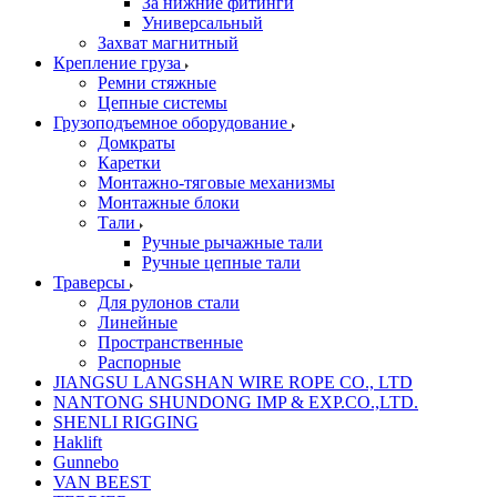
За нижние фитинги
Универсальный
Захват магнитный
Крепление груза
Ремни стяжные
Цепные системы
Грузоподъемное оборудование
Домкраты
Каретки
Монтажно-тяговые механизмы
Монтажные блоки
Тали
Ручные рычажные тали
Ручные цепные тали
Траверсы
Для рулонов стали
Линейные
Пространственные
Распорные
JIANGSU LANGSHAN WIRE ROPE CO., LTD
NANTONG SHUNDONG IMP & EXP.CO.,LTD.
SHENLI RIGGING
Haklift
Gunnebo
VAN BEEST