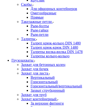
Круглые
Скобы
Для офшорных контейнеров
Омегообразные
Прямые
Такелажные петли
Рым-болты
Рым-гайки
Рым-петли
Талрепы
Талреп крюк-кольцо DIN 1480
Талреп крюк-крюк DIN 1480
Талрепы вилка-вилка DIN 1478
Талрепы кольцо-кольцо
Грузозахваты
Захват для бетонных колец
Захват для бочек
Захват для листа
Вертикальный
Горизонтальный
Горизонтальный/вертикальный
Захват струбцинный
Захват для труб
Захват контейнерный
За верхние фитинги