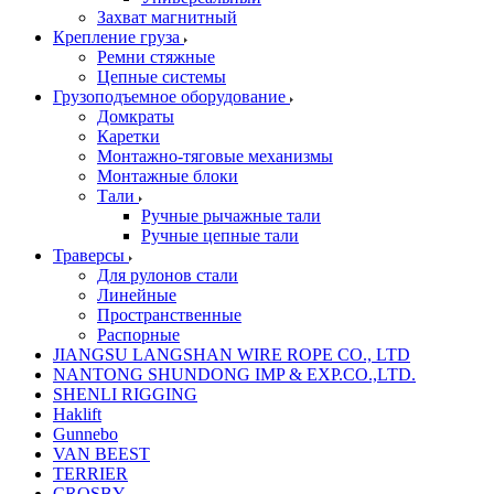
Захват магнитный
Крепление груза
Ремни стяжные
Цепные системы
Грузоподъемное оборудование
Домкраты
Каретки
Монтажно-тяговые механизмы
Монтажные блоки
Тали
Ручные рычажные тали
Ручные цепные тали
Траверсы
Для рулонов стали
Линейные
Пространственные
Распорные
JIANGSU LANGSHAN WIRE ROPE CO., LTD
NANTONG SHUNDONG IMP & EXP.CO.,LTD.
SHENLI RIGGING
Haklift
Gunnebo
VAN BEEST
TERRIER
CROSBY