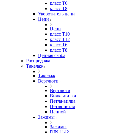
класс Т6
класс Т8
Укоротитель цепи
Цепи
Цепи
класс Т10
класс Т12
класс Т6
класс Т8
Цепная скоба
Распродажа
Такелаж
Такелаж
Вертлюги
Вертлюги
Вилка-вилка
Петля-вилка
Петля-петля
Цепной
Зажимы
Зажимы
DIN 1142