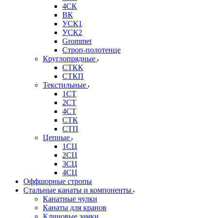
4СК
ВК
УСК1
УСК2
Grommet
Строп-полотенце
Круглопрядные
СТКК
СТКП
Текстильные
1СТ
2СТ
4СТ
СТК
СТП
Цепные
1СЦ
2СЦ
3СЦ
4СЦ
Оффшорные стропы
Стальные канаты и компоненты
Канатные чулки
Канаты для кранов
Клиновые замки