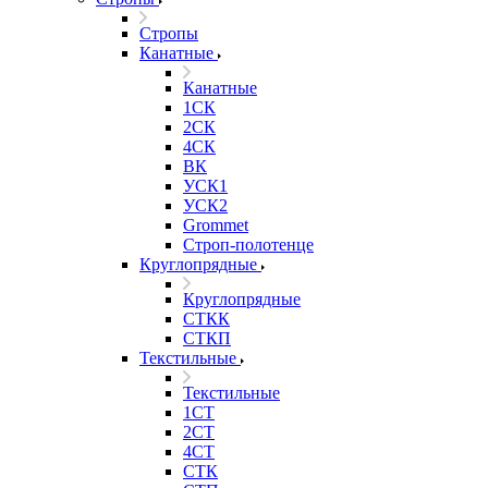
Стропы
Канатные
Канатные
1СК
2СК
4СК
ВК
УСК1
УСК2
Grommet
Строп-полотенце
Круглопрядные
Круглопрядные
СТКК
СТКП
Текстильные
Текстильные
1СТ
2СТ
4СТ
СТК