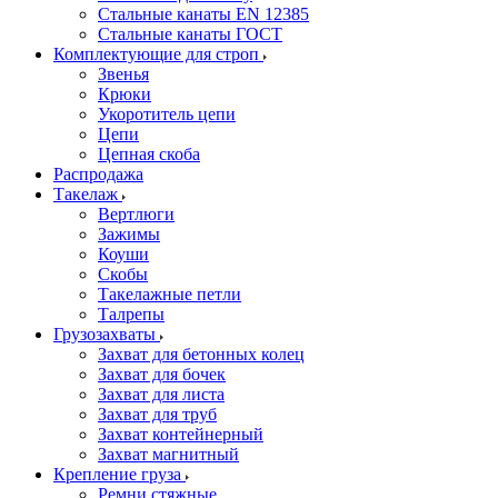
Стальные канаты EN 12385
Стальные канаты ГОСТ
Комплектующие для строп
Звенья
Крюки
Укоротитель цепи
Цепи
Цепная скоба
Распродажа
Такелаж
Вертлюги
Зажимы
Коуши
Скобы
Такелажные петли
Талрепы
Грузозахваты
Захват для бетонных колец
Захват для бочек
Захват для листа
Захват для труб
Захват контейнерный
Захват магнитный
Крепление груза
Ремни стяжные