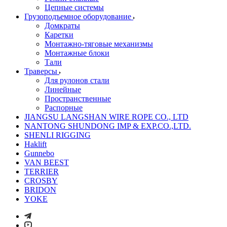
Цепные системы
Грузоподъемное оборудование
Домкраты
Каретки
Монтажно-тяговые механизмы
Монтажные блоки
Тали
Траверсы
Для рулонов стали
Линейные
Пространственные
Распорные
JIANGSU LANGSHAN WIRE ROPE CO., LTD
NANTONG SHUNDONG IMP & EXP.CO.,LTD.
SHENLI RIGGING
Haklift
Gunnebo
VAN BEEST
TERRIER
CROSBY
BRIDON
YOKE