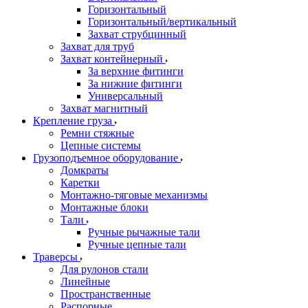
Горизонтальный
Горизонтальный/вертикальный
Захват струбцинный
Захват для труб
Захват контейнерный
За верхние фитинги
За нижние фитинги
Универсальный
Захват магнитный
Крепление груза
Ремни стяжные
Цепные системы
Грузоподъемное оборудование
Домкраты
Каретки
Монтажно-тяговые механизмы
Монтажные блоки
Тали
Ручные рычажные тали
Ручные цепные тали
Траверсы
Для рулонов стали
Линейные
Пространственные
Распорные