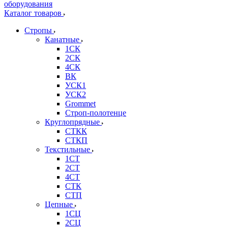
Каталог товаров
Стропы
Канатные
1СК
2СК
4СК
ВК
УСК1
УСК2
Grommet
Строп-полотенце
Круглопрядные
СТКК
СТКП
Текстильные
1СТ
2СТ
4СТ
СТК
СТП
Цепные
1СЦ
2СЦ