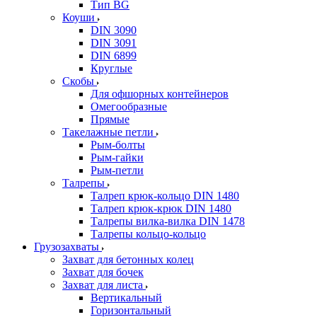
Тип BG
Коуши
DIN 3090
DIN 3091
DIN 6899
Круглые
Скобы
Для офшорных контейнеров
Омегообразные
Прямые
Такелажные петли
Рым-болты
Рым-гайки
Рым-петли
Талрепы
Талреп крюк-кольцо DIN 1480
Талреп крюк-крюк DIN 1480
Талрепы вилка-вилка DIN 1478
Талрепы кольцо-кольцо
Грузозахваты
Захват для бетонных колец
Захват для бочек
Захват для листа
Вертикальный
Горизонтальный