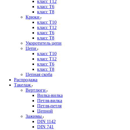
класс Т12
класс Т6
класс Т8
Крюки
класс Т10
класс Т12
класс Т6
класс Т8
Укоротитель цепи
Цепи
класс Т10
класс Т12
класс Т6
класс Т8
Цепная скоба
Распродажа
Такелаж
Вертлюги
Вилка-вилка
Петля-вилка
Петля-петля
Цепной
Зажимы
DIN 1142
DIN 741