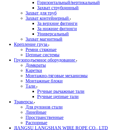
Горизонтальный/вертикальный
Захват струбцинный
Захват для труб
Захват контейнерный
За верхние фитинги
За нижние фитинги
Универсальный
Захват магнитный
Крепление груза
Ремни стяжные
Цепные системы
Грузоподъемное оборудование
Домкраты
Каретки
Монтажно-тяговые механизмы
Монтажные блоки
Тали
Ручные рычажные тали
Ручные цепные тали
Траверсы
Для рулонов стали
Линейные
Пространственные
Распорные
JIANGSU LANGSHAN WIRE ROPE CO., LTD