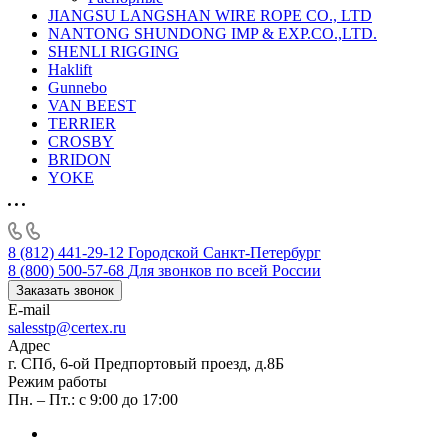
JIANGSU LANGSHAN WIRE ROPE CO., LTD
NANTONG SHUNDONG IMP & EXP.CO.,LTD.
SHENLI RIGGING
Haklift
Gunnebo
VAN BEEST
TERRIER
CROSBY
BRIDON
YOKE
8 (812) 441-29-12
Городской Санкт-Петербург
8 (800) 500-57-68
Для звонков по всей России
Заказать звонок
E-mail
salesstp@certex.ru
Адрес
г. СПб, 6-ой Предпортовый проезд, д.8Б
Режим работы
Пн. – Пт.: с 9:00 до 17:00