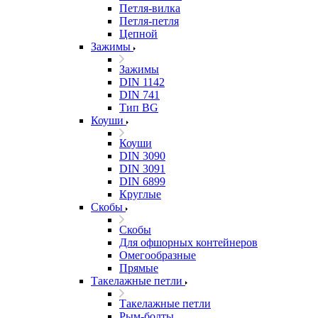
Петля-вилка
Петля-петля
Цепной
Зажимы
Зажимы
DIN 1142
DIN 741
Тип BG
Коуши
Коуши
DIN 3090
DIN 3091
DIN 6899
Круглые
Скобы
Скобы
Для офшорных контейнеров
Омегообразные
Прямые
Такелажные петли
Такелажные петли
Рым-болты