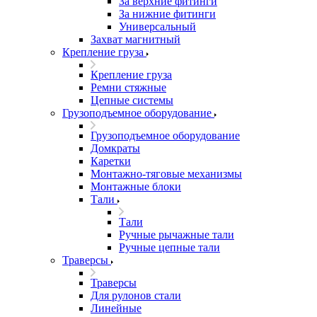
За верхние фитинги
За нижние фитинги
Универсальный
Захват магнитный
Крепление груза
Крепление груза
Ремни стяжные
Цепные системы
Грузоподъемное оборудование
Грузоподъемное оборудование
Домкраты
Каретки
Монтажно-тяговые механизмы
Монтажные блоки
Тали
Тали
Ручные рычажные тали
Ручные цепные тали
Траверсы
Траверсы
Для рулонов стали
Линейные