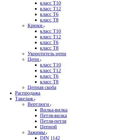
класс Т10
класс Т12
класс Т6
класс Т8
Крюки
класс Т10
класс Т12
класс Т6
класс Т8
Укоротитель цепи
Цепи
класс Т10
класс Т12
класс Т6
класс Т8
Цепная скоба
Распродажа
Такелаж
Вертлюги
Вилка-вилка
Петля-вилка
Петля-петля
Цепной
Зажимы
DIN 1142