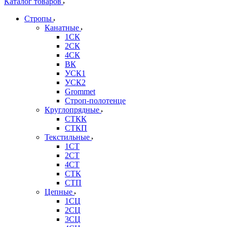
Каталог товаров
Стропы
Канатные
1СК
2СК
4СК
ВК
УСК1
УСК2
Grommet
Строп-полотенце
Круглопрядные
СТКК
СТКП
Текстильные
1СТ
2СТ
4СТ
СТК
СТП
Цепные
1СЦ
2СЦ
3СЦ