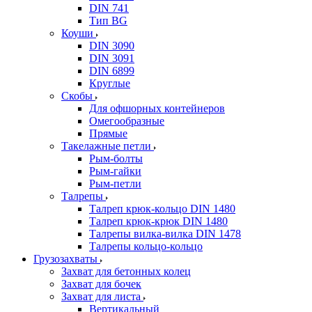
DIN 741
Тип BG
Коуши
DIN 3090
DIN 3091
DIN 6899
Круглые
Скобы
Для офшорных контейнеров
Омегообразные
Прямые
Такелажные петли
Рым-болты
Рым-гайки
Рым-петли
Талрепы
Талреп крюк-кольцо DIN 1480
Талреп крюк-крюк DIN 1480
Талрепы вилка-вилка DIN 1478
Талрепы кольцо-кольцо
Грузозахваты
Захват для бетонных колец
Захват для бочек
Захват для листа
Вертикальный