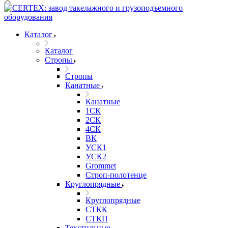
Каталог
Каталог
Стропы
Стропы
Канатные
Канатные
1СК
2СК
4СК
ВК
УСК1
УСК2
Grommet
Строп-полотенце
Круглопрядные
Круглопрядные
СТКК
СТКП
Текстильные