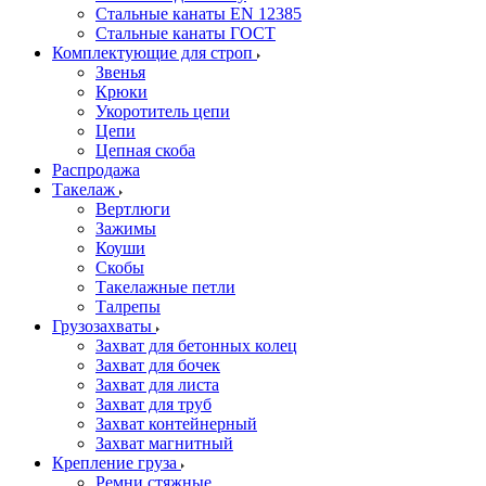
Стальные канаты EN 12385
Стальные канаты ГОСТ
Комплектующие для строп
Звенья
Крюки
Укоротитель цепи
Цепи
Цепная скоба
Распродажа
Такелаж
Вертлюги
Зажимы
Коуши
Скобы
Такелажные петли
Талрепы
Грузозахваты
Захват для бетонных колец
Захват для бочек
Захват для листа
Захват для труб
Захват контейнерный
Захват магнитный
Крепление груза
Ремни стяжные