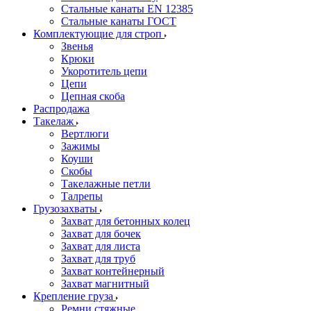
Стальные канаты EN 12385
Стальные канаты ГОСТ
Комплектующие для строп
Звенья
Крюки
Укоротитель цепи
Цепи
Цепная скоба
Распродажа
Такелаж
Вертлюги
Зажимы
Коуши
Скобы
Такелажные петли
Талрепы
Грузозахваты
Захват для бетонных колец
Захват для бочек
Захват для листа
Захват для труб
Захват контейнерный
Захват магнитный
Крепление груза
Ремни стяжные