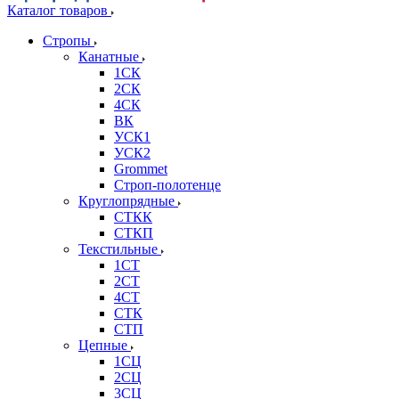
Каталог товаров
Стропы
Канатные
1СК
2СК
4СК
ВК
УСК1
УСК2
Grommet
Строп-полотенце
Круглопрядные
СТКК
СТКП
Текстильные
1СТ
2СТ
4СТ
СТК
СТП
Цепные
1СЦ
2СЦ
3СЦ