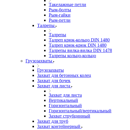
Такелажные петли
Рым-болты
Рым-гайки
Рым-петли
Талрепы
Талрепы
Талреп крюк-кольцо DIN 1480
Талреп крюк-крюк DIN 1480
Талрепы вилка-вилка DIN 1478
Талрепы кольцо-кольцо
Грузозахваты
Грузозахваты
Захват для бетонных колец
Захват для бочек
Захват для листа
Захват для листа
Вертикальный
Горизонтальный
Горизонтальный/вертикальный
Захват струбцинный
Захват для труб
Захват контейнерный