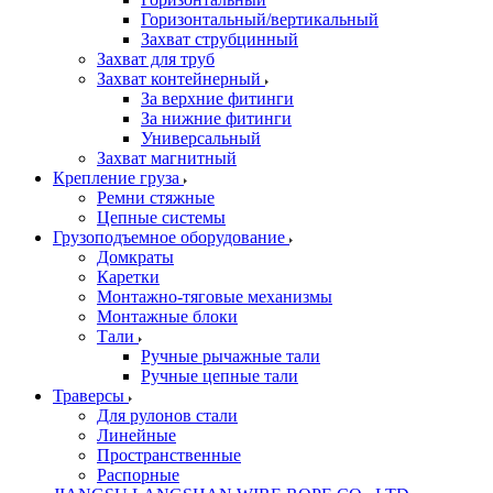
Горизонтальный/вертикальный
Захват струбцинный
Захват для труб
Захват контейнерный
За верхние фитинги
За нижние фитинги
Универсальный
Захват магнитный
Крепление груза
Ремни стяжные
Цепные системы
Грузоподъемное оборудование
Домкраты
Каретки
Монтажно-тяговые механизмы
Монтажные блоки
Тали
Ручные рычажные тали
Ручные цепные тали
Траверсы
Для рулонов стали
Линейные
Пространственные
Распорные