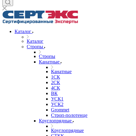
Каталог
Каталог
Стропы
Стропы
Канатные
Канатные
1СК
2СК
4СК
ВК
УСК1
УСК2
Grommet
Строп-полотенце
Круглопрядные
Круглопрядные
СТКК