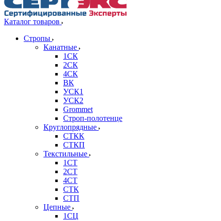
Каталог товаров
Стропы
Канатные
1СК
2СК
4СК
ВК
УСК1
УСК2
Grommet
Строп-полотенце
Круглопрядные
СТКК
СТКП
Текстильные
1СТ
2СТ
4СТ
СТК
СТП
Цепные
1СЦ