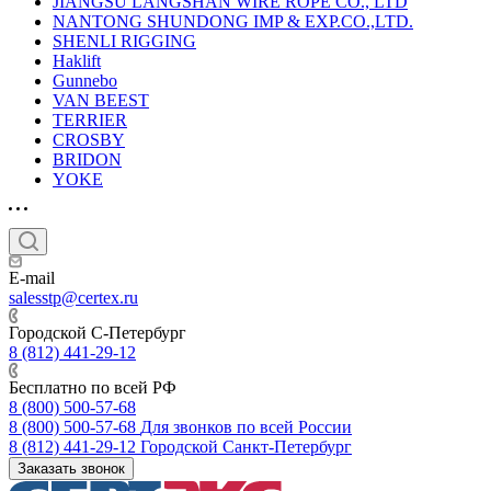
JIANGSU LANGSHAN WIRE ROPE CO., LTD
NANTONG SHUNDONG IMP & EXP.CO.,LTD.
SHENLI RIGGING
Haklift
Gunnebo
VAN BEEST
TERRIER
CROSBY
BRIDON
YOKE
E-mail
salesstp@certex.ru
Городской С-Петербург
8 (812) 441-29-12
Бесплатно по всей РФ
8 (800) 500-57-68
8 (800) 500-57-68
Для звонков по всей России
8 (812) 441-29-12
Городской Санкт-Петербург
Заказать звонок