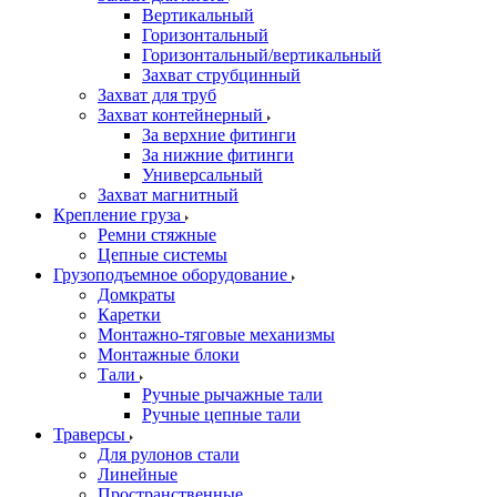
Вертикальный
Горизонтальный
Горизонтальный/вертикальный
Захват струбцинный
Захват для труб
Захват контейнерный
За верхние фитинги
За нижние фитинги
Универсальный
Захват магнитный
Крепление груза
Ремни стяжные
Цепные системы
Грузоподъемное оборудование
Домкраты
Каретки
Монтажно-тяговые механизмы
Монтажные блоки
Тали
Ручные рычажные тали
Ручные цепные тали
Траверсы
Для рулонов стали
Линейные
Пространственные