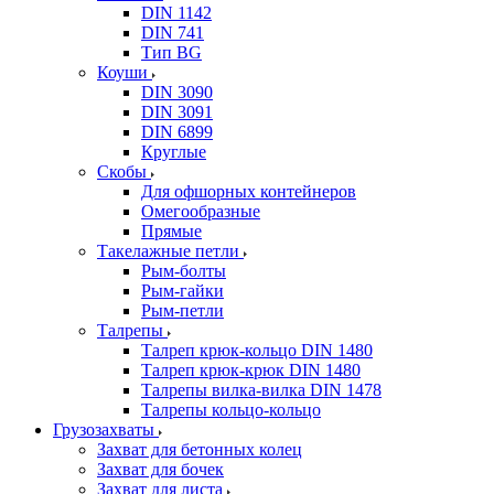
DIN 1142
DIN 741
Тип BG
Коуши
DIN 3090
DIN 3091
DIN 6899
Круглые
Скобы
Для офшорных контейнеров
Омегообразные
Прямые
Такелажные петли
Рым-болты
Рым-гайки
Рым-петли
Талрепы
Талреп крюк-кольцо DIN 1480
Талреп крюк-крюк DIN 1480
Талрепы вилка-вилка DIN 1478
Талрепы кольцо-кольцо
Грузозахваты
Захват для бетонных колец
Захват для бочек
Захват для листа