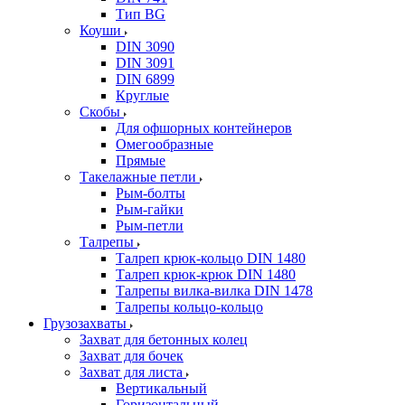
Тип BG
Коуши
DIN 3090
DIN 3091
DIN 6899
Круглые
Скобы
Для офшорных контейнеров
Омегообразные
Прямые
Такелажные петли
Рым-болты
Рым-гайки
Рым-петли
Талрепы
Талреп крюк-кольцо DIN 1480
Талреп крюк-крюк DIN 1480
Талрепы вилка-вилка DIN 1478
Талрепы кольцо-кольцо
Грузозахваты
Захват для бетонных колец
Захват для бочек
Захват для листа
Вертикальный
Горизонтальный