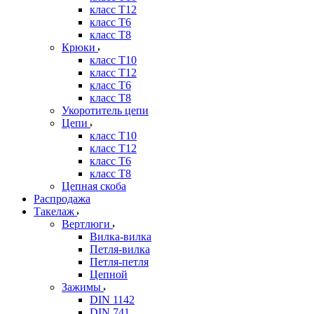
класс Т12
класс Т6
класс Т8
Крюки
класс Т10
класс Т12
класс Т6
класс Т8
Укоротитель цепи
Цепи
класс Т10
класс Т12
класс Т6
класс Т8
Цепная скоба
Распродажа
Такелаж
Вертлюги
Вилка-вилка
Петля-вилка
Петля-петля
Цепной
Зажимы
DIN 1142
DIN 741