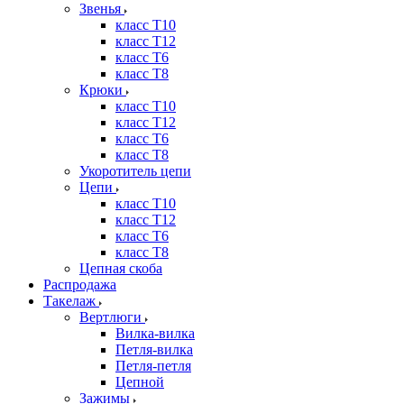
Звенья
класс Т10
класс Т12
класс Т6
класс Т8
Крюки
класс Т10
класс Т12
класс Т6
класс Т8
Укоротитель цепи
Цепи
класс Т10
класс Т12
класс Т6
класс Т8
Цепная скоба
Распродажа
Такелаж
Вертлюги
Вилка-вилка
Петля-вилка
Петля-петля
Цепной
Зажимы