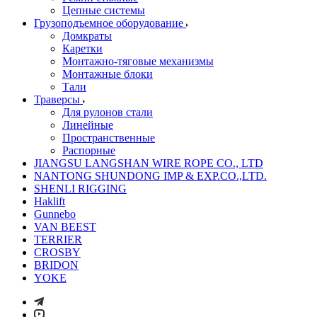
Цепные системы
Грузоподъемное оборудование
Домкраты
Каретки
Монтажно-тяговые механизмы
Монтажные блоки
Тали
Траверсы
Для рулонов стали
Линейные
Пространственные
Распорные
JIANGSU LANGSHAN WIRE ROPE CO., LTD
NANTONG SHUNDONG IMP & EXP.CO.,LTD.
SHENLI RIGGING
Haklift
Gunnebo
VAN BEEST
TERRIER
CROSBY
BRIDON
YOKE