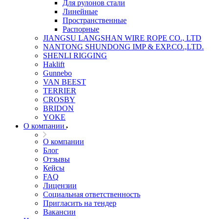
Для рулонов стали
Линейные
Пространственные
Распорные
JIANGSU LANGSHAN WIRE ROPE CO., LTD
NANTONG SHUNDONG IMP & EXP.CO.,LTD.
SHENLI RIGGING
Haklift
Gunnebo
VAN BEEST
TERRIER
CROSBY
BRIDON
YOKE
О компании
О компании
Блог
Отзывы
Кейсы
FAQ
Лицензии
Социальная ответственность
Пригласить на тендер
Вакансии