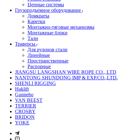
Цепные системы
Грузоподъемное оборудование
Домкраты
Каретки
Монтажно-тяговые механизмы
Монтажные блоки
Тали
Траверсы
Для рулонов стали
Линейные
Пространственные
Распорные
JIANGSU LANGSHAN WIRE ROPE CO., LTD
NANTONG SHUNDONG IMP & EXP.CO.,LTD.
SHENLI RIGGING
Haklift
Gunnebo
VAN BEEST
TERRIER
CROSBY
BRIDON
YOKE