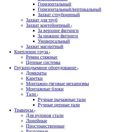
Горизонтальный
Горизонтальный/вертикальный
Захват струбцинный
Захват для труб
Захват контейнерный
За верхние фитинги
За нижние фитинги
Универсальный
Захват магнитный
Крепление груза
Ремни стяжные
Цепные системы
Грузоподъемное оборудование
Домкраты
Каретки
Монтажно-тяговые механизмы
Монтажные блоки
Тали
Ручные рычажные тали
Ручные цепные тали
Траверсы
Для рулонов стали
Линейные
Пространственные
Распорные