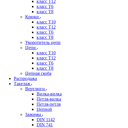
класс Т12
класс Т6
класс Т8
Крюки
класс Т10
класс Т12
класс Т6
класс Т8
Укоротитель цепи
Цепи
класс Т10
класс Т12
класс Т6
класс Т8
Цепная скоба
Распродажа
Такелаж
Вертлюги
Вилка-вилка
Петля-вилка
Петля-петля
Цепной
Зажимы
DIN 1142
DIN 741