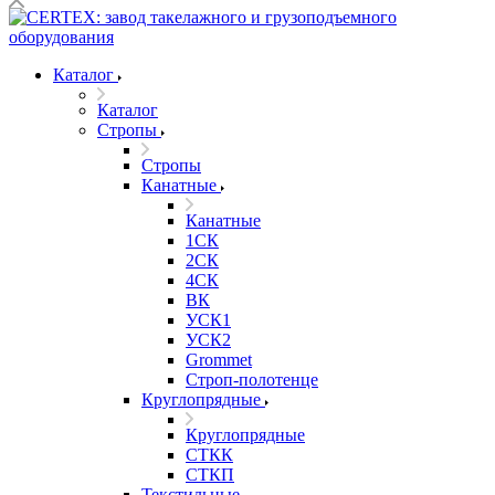
Каталог
Каталог
Стропы
Стропы
Канатные
Канатные
1СК
2СК
4СК
ВК
УСК1
УСК2
Grommet
Строп-полотенце
Круглопрядные
Круглопрядные
СТКК
СТКП
Текстильные