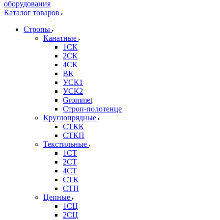
Каталог товаров
Стропы
Канатные
1СК
2СК
4СК
ВК
УСК1
УСК2
Grommet
Строп-полотенце
Круглопрядные
СТКК
СТКП
Текстильные
1СТ
2СТ
4СТ
СТК
СТП
Цепные
1СЦ
2СЦ