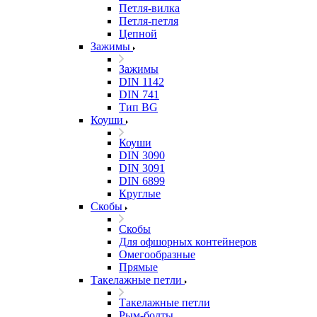
Петля-вилка
Петля-петля
Цепной
Зажимы
Зажимы
DIN 1142
DIN 741
Тип BG
Коуши
Коуши
DIN 3090
DIN 3091
DIN 6899
Круглые
Скобы
Скобы
Для офшорных контейнеров
Омегообразные
Прямые
Такелажные петли
Такелажные петли
Рым-болты