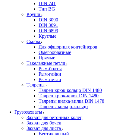
DIN 741
Тип BG
Коуши
DIN 3090
DIN 3091
DIN 6899
Круглые
Скобы
Для офшорных контейнеров
Омегообразные
Прямые
Такелажные петли
Рым-болты
Рым-гайки
Рым-петли
Талрепы
Талреп крюк-кольцо DIN 1480
Талреп крюк-крюк DIN 1480
Талрепы вилка-вилка DIN 1478
Талрепы кольцо-кольцо
Грузозахваты
Захват для бетонных колец
Захват для бочек
Захват для листа
Вертикальный