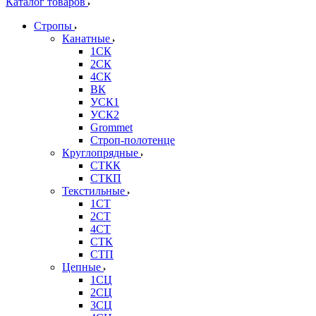
Каталог товаров
Стропы
Канатные
1СК
2СК
4СК
ВК
УСК1
УСК2
Grommet
Строп-полотенце
Круглопрядные
СТКК
СТКП
Текстильные
1СТ
2СТ
4СТ
СТК
СТП
Цепные
1СЦ
2СЦ
3СЦ