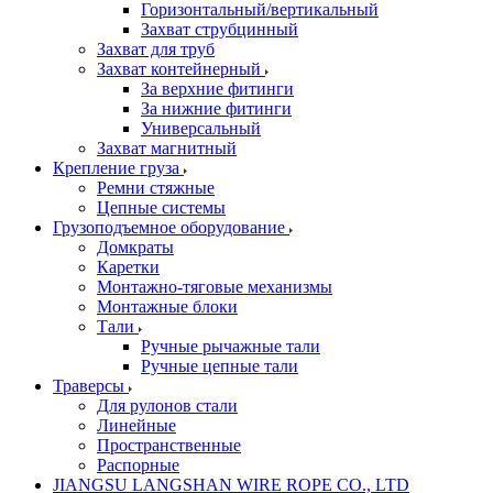
Горизонтальный/вертикальный
Захват струбцинный
Захват для труб
Захват контейнерный
За верхние фитинги
За нижние фитинги
Универсальный
Захват магнитный
Крепление груза
Ремни стяжные
Цепные системы
Грузоподъемное оборудование
Домкраты
Каретки
Монтажно-тяговые механизмы
Монтажные блоки
Тали
Ручные рычажные тали
Ручные цепные тали
Траверсы
Для рулонов стали
Линейные
Пространственные
Распорные
JIANGSU LANGSHAN WIRE ROPE CO., LTD