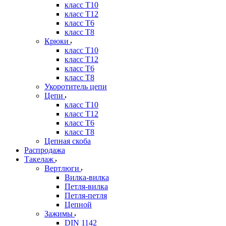
класс Т10
класс Т12
класс Т6
класс Т8
Крюки
класс Т10
класс Т12
класс Т6
класс Т8
Укоротитель цепи
Цепи
класс Т10
класс Т12
класс Т6
класс Т8
Цепная скоба
Распродажа
Такелаж
Вертлюги
Вилка-вилка
Петля-вилка
Петля-петля
Цепной
Зажимы
DIN 1142