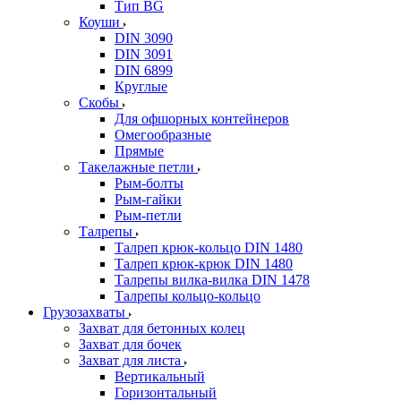
Тип BG
Коуши
DIN 3090
DIN 3091
DIN 6899
Круглые
Скобы
Для офшорных контейнеров
Омегообразные
Прямые
Такелажные петли
Рым-болты
Рым-гайки
Рым-петли
Талрепы
Талреп крюк-кольцо DIN 1480
Талреп крюк-крюк DIN 1480
Талрепы вилка-вилка DIN 1478
Талрепы кольцо-кольцо
Грузозахваты
Захват для бетонных колец
Захват для бочек
Захват для листа
Вертикальный
Горизонтальный