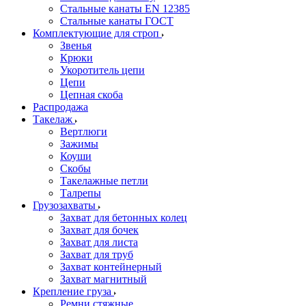
Стальные канаты EN 12385
Стальные канаты ГОСТ
Комплектующие для строп
Звенья
Крюки
Укоротитель цепи
Цепи
Цепная скоба
Распродажа
Такелаж
Вертлюги
Зажимы
Коуши
Скобы
Такелажные петли
Талрепы
Грузозахваты
Захват для бетонных колец
Захват для бочек
Захват для листа
Захват для труб
Захват контейнерный
Захват магнитный
Крепление груза
Ремни стяжные