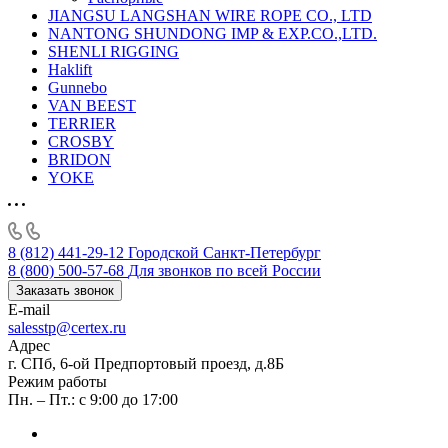
JIANGSU LANGSHAN WIRE ROPE CO., LTD
NANTONG SHUNDONG IMP & EXP.CO.,LTD.
SHENLI RIGGING
Haklift
Gunnebo
VAN BEEST
TERRIER
CROSBY
BRIDON
YOKE
8 (812) 441-29-12
Городской Санкт-Петербург
8 (800) 500-57-68
Для звонков по всей России
Заказать звонок
E-mail
salesstp@certex.ru
Адрес
г. СПб, 6-ой Предпортовый проезд, д.8Б
Режим работы
Пн. – Пт.: с 9:00 до 17:00