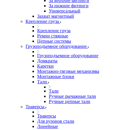
За верхние фитинги
За нижние фитинги
Универсальный
Захват магнитный
Крепление груза
Крепление груза
Ремни стяжные
Цепные системы
Грузоподъемное оборудование
Грузоподъемное оборудование
Домкраты
Каретки
Монтажно-тяговые механизмы
Монтажные блоки
Тали
Тали
Ручные рычажные тали
Ручные цепные тали
Траверсы
Траверсы
Для рулонов стали
Линейные