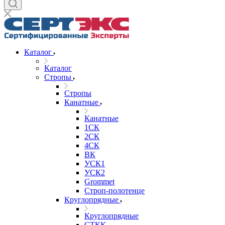
Каталог
Каталог
Стропы
Стропы
Канатные
Канатные
1СК
2СК
4СК
ВК
УСК1
УСК2
Grommet
Строп-полотенце
Круглопрядные
Круглопрядные
СТКК