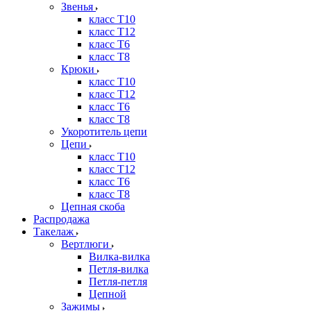
Звенья
класс Т10
класс Т12
класс Т6
класс Т8
Крюки
класс Т10
класс Т12
класс Т6
класс Т8
Укоротитель цепи
Цепи
класс Т10
класс Т12
класс Т6
класс Т8
Цепная скоба
Распродажа
Такелаж
Вертлюги
Вилка-вилка
Петля-вилка
Петля-петля
Цепной
Зажимы