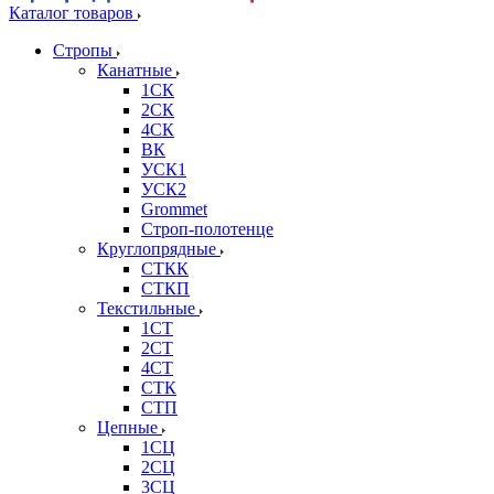
Каталог товаров
Стропы
Канатные
1СК
2СК
4СК
ВК
УСК1
УСК2
Grommet
Строп-полотенце
Круглопрядные
СТКК
СТКП
Текстильные
1СТ
2СТ
4СТ
СТК
СТП
Цепные
1СЦ
2СЦ
3СЦ