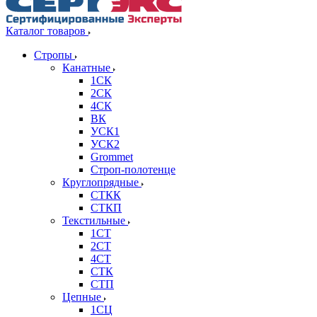
Каталог товаров
Стропы
Канатные
1СК
2СК
4СК
ВК
УСК1
УСК2
Grommet
Строп-полотенце
Круглопрядные
СТКК
СТКП
Текстильные
1СТ
2СТ
4СТ
СТК
СТП
Цепные
1СЦ