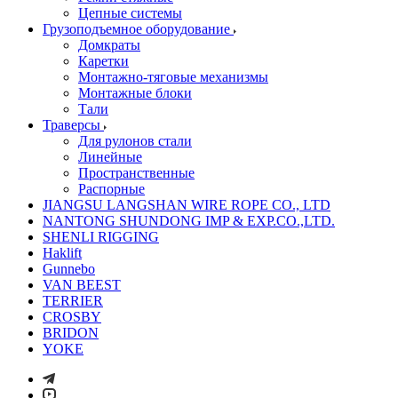
Цепные системы
Грузоподъемное оборудование
Домкраты
Каретки
Монтажно-тяговые механизмы
Монтажные блоки
Тали
Траверсы
Для рулонов стали
Линейные
Пространственные
Распорные
JIANGSU LANGSHAN WIRE ROPE CO., LTD
NANTONG SHUNDONG IMP & EXP.CO.,LTD.
SHENLI RIGGING
Haklift
Gunnebo
VAN BEEST
TERRIER
CROSBY
BRIDON
YOKE