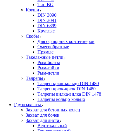
Тип BG
Коуши
DIN 3090
DIN 3091
DIN 6899
Круглые
Скобы
Для офшорных контейнеров
Омегообразные
Прямые
Такелажные петли
Рым-болты
Рым-гайки
Рым-петли
Талрепы
Талреп крюк-кольцо DIN 1480
Талреп крюк-крюк DIN 1480
Талрепы вилка-вилка DIN 1478
Талрепы кольцо-кольцо
Грузозахваты
Захват для бетонных колец
Захват для бочек
Захват для листа
Вертикальный
Горизонтальный