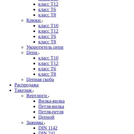
класс Т12
класс Т6
класс Т8
Крюки
класс Т10
класс Т12
класс Т6
класс Т8
Укоротитель цепи
Цепи
класс Т10
класс Т12
класс Т6
класс Т8
Цепная скоба
Распродажа
Такелаж
Вертлюги
Вилка-вилка
Петля-вилка
Петля-петля
Цепной
Зажимы
DIN 1142
DIN 741