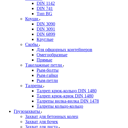
DIN 1142
DIN 741
Тип BG
Коуши
DIN 3090
DIN 3091
DIN 6899
Круглые
Скобы
Для офшорных контейнеров
Омегообразные
Прямые
Такелажные петли
Рым-болты
Рым-гайки
Рым-петли
Талрепы
Талреп крюк-кольцо DIN 1480
Талреп крюк-крюк DIN 1480
Талрепы вилка-вилка DIN 1478
Талрепы кольцо-кольцо
Грузозахваты
Захват для бетонных колец
Захват для бочек
Захват для листа