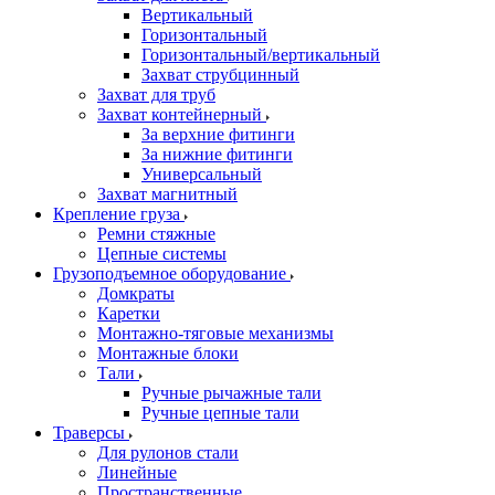
Вертикальный
Горизонтальный
Горизонтальный/вертикальный
Захват струбцинный
Захват для труб
Захват контейнерный
За верхние фитинги
За нижние фитинги
Универсальный
Захват магнитный
Крепление груза
Ремни стяжные
Цепные системы
Грузоподъемное оборудование
Домкраты
Каретки
Монтажно-тяговые механизмы
Монтажные блоки
Тали
Ручные рычажные тали
Ручные цепные тали
Траверсы
Для рулонов стали
Линейные
Пространственные