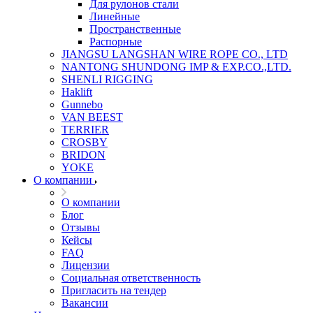
Для рулонов стали
Линейные
Пространственные
Распорные
JIANGSU LANGSHAN WIRE ROPE CO., LTD
NANTONG SHUNDONG IMP & EXP.CO.,LTD.
SHENLI RIGGING
Haklift
Gunnebo
VAN BEEST
TERRIER
CROSBY
BRIDON
YOKE
О компании
О компании
Блог
Отзывы
Кейсы
FAQ
Лицензии
Социальная ответственность
Пригласить на тендер
Вакансии