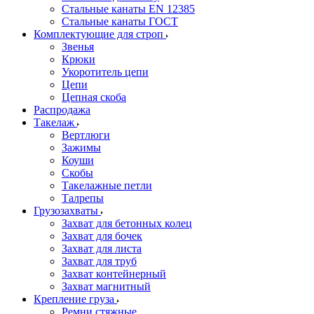
Стальные канаты EN 12385
Стальные канаты ГОСТ
Комплектующие для строп
Звенья
Крюки
Укоротитель цепи
Цепи
Цепная скоба
Распродажа
Такелаж
Вертлюги
Зажимы
Коуши
Скобы
Такелажные петли
Талрепы
Грузозахваты
Захват для бетонных колец
Захват для бочек
Захват для листа
Захват для труб
Захват контейнерный
Захват магнитный
Крепление груза
Ремни стяжные