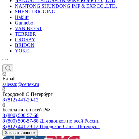
JIANGSU LANGSHAN WIRE ROPE CO., LTD
NANTONG SHUNDONG IMP & EXP.CO.,LTD.
SHENLI RIGGING
Haklift
Gunnebo
VAN BEEST
TERRIER
CROSBY
BRIDON
YOKE
E-mail
salesstp@certex.ru
Городской С-Петербург
8 (812) 441-29-12
Бесплатно по всей РФ
8 (800) 500-57-68
8 (800) 500-57-68
Для звонков по всей России
8 (812) 441-29-12
Городской Санкт-Петербург
Заказать звонок