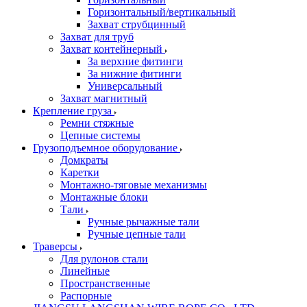
Горизонтальный/вертикальный
Захват струбцинный
Захват для труб
Захват контейнерный
За верхние фитинги
За нижние фитинги
Универсальный
Захват магнитный
Крепление груза
Ремни стяжные
Цепные системы
Грузоподъемное оборудование
Домкраты
Каретки
Монтажно-тяговые механизмы
Монтажные блоки
Тали
Ручные рычажные тали
Ручные цепные тали
Траверсы
Для рулонов стали
Линейные
Пространственные
Распорные