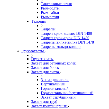
Такелажные петли
Рым-болты
Рым-гайки
Рым-петли
Талрепы
Талрепы
Талреп крюк-кольцо DIN 1480
Талреп крюк-крюк DIN 1480
Талрепы вилка-вилка DIN 1478
Талрепы кольцо-кольцо
Грузозахваты
Грузозахваты
Захват для бетонных колец
Захват для бочек
Захват для листа
Захват для листа
Вертикальный
Горизонтальный
Горизонтальный/вертикальный
Захват струбцинный
Захват для труб
Захват контейнерный