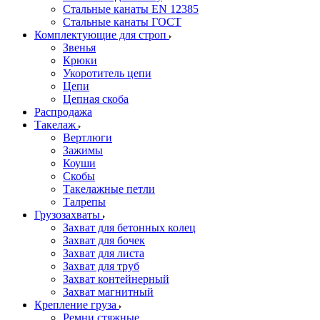
Стальные канаты EN 12385
Стальные канаты ГОСТ
Комплектующие для строп
Звенья
Крюки
Укоротитель цепи
Цепи
Цепная скоба
Распродажа
Такелаж
Вертлюги
Зажимы
Коуши
Скобы
Такелажные петли
Талрепы
Грузозахваты
Захват для бетонных колец
Захват для бочек
Захват для листа
Захват для труб
Захват контейнерный
Захват магнитный
Крепление груза
Ремни стяжные