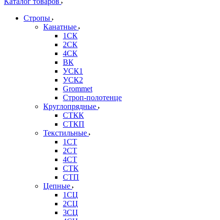
Каталог товаров
Стропы
Канатные
1СК
2СК
4СК
ВК
УСК1
УСК2
Grommet
Строп-полотенце
Круглопрядные
СТКК
СТКП
Текстильные
1СТ
2СТ
4СТ
СТК
СТП
Цепные
1СЦ
2СЦ
3СЦ