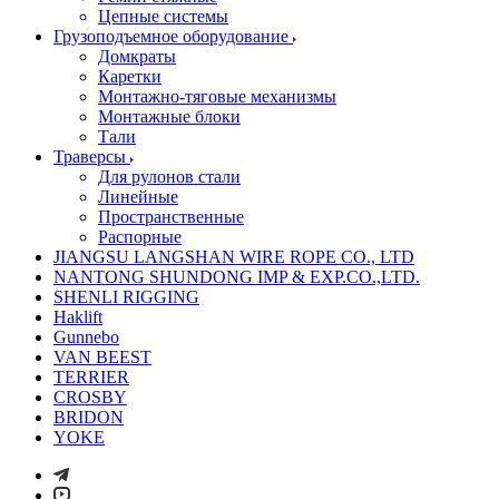
Цепные системы
Грузоподъемное оборудование
Домкраты
Каретки
Монтажно-тяговые механизмы
Монтажные блоки
Тали
Траверсы
Для рулонов стали
Линейные
Пространственные
Распорные
JIANGSU LANGSHAN WIRE ROPE CO., LTD
NANTONG SHUNDONG IMP & EXP.CO.,LTD.
SHENLI RIGGING
Haklift
Gunnebo
VAN BEEST
TERRIER
CROSBY
BRIDON
YOKE