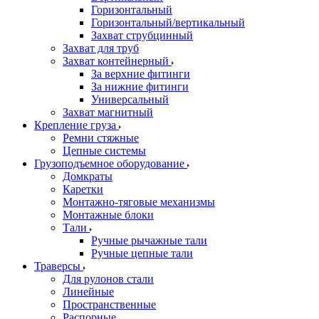
Горизонтальный
Горизонтальный/вертикальный
Захват струбцинный
Захват для труб
Захват контейнерный
За верхние фитинги
За нижние фитинги
Универсальный
Захват магнитный
Крепление груза
Ремни стяжные
Цепные системы
Грузоподъемное оборудование
Домкраты
Каретки
Монтажно-тяговые механизмы
Монтажные блоки
Тали
Ручные рычажные тали
Ручные цепные тали
Траверсы
Для рулонов стали
Линейные
Пространственные
Распорные