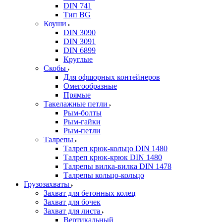
DIN 741
Тип BG
Коуши
DIN 3090
DIN 3091
DIN 6899
Круглые
Скобы
Для офшорных контейнеров
Омегообразные
Прямые
Такелажные петли
Рым-болты
Рым-гайки
Рым-петли
Талрепы
Талреп крюк-кольцо DIN 1480
Талреп крюк-крюк DIN 1480
Талрепы вилка-вилка DIN 1478
Талрепы кольцо-кольцо
Грузозахваты
Захват для бетонных колец
Захват для бочек
Захват для листа
Вертикальный