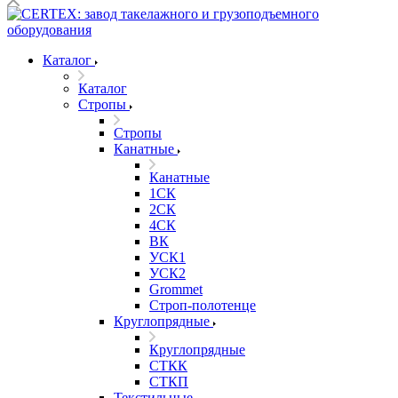
Каталог
Каталог
Стропы
Стропы
Канатные
Канатные
1СК
2СК
4СК
ВК
УСК1
УСК2
Grommet
Строп-полотенце
Круглопрядные
Круглопрядные
СТКК
СТКП
Текстильные