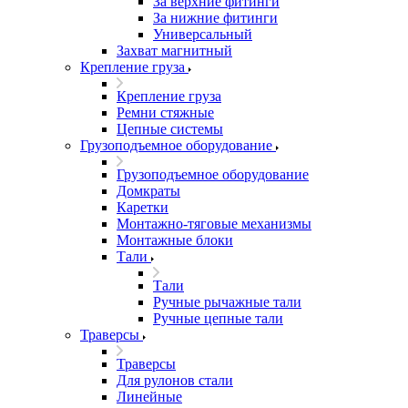
За верхние фитинги
За нижние фитинги
Универсальный
Захват магнитный
Крепление груза
Крепление груза
Ремни стяжные
Цепные системы
Грузоподъемное оборудование
Грузоподъемное оборудование
Домкраты
Каретки
Монтажно-тяговые механизмы
Монтажные блоки
Тали
Тали
Ручные рычажные тали
Ручные цепные тали
Траверсы
Траверсы
Для рулонов стали
Линейные