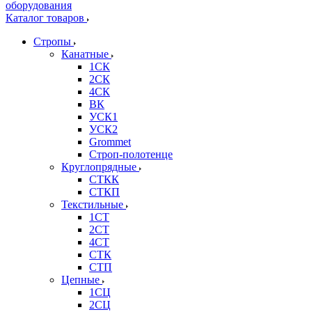
Каталог товаров
Стропы
Канатные
1СК
2СК
4СК
ВК
УСК1
УСК2
Grommet
Строп-полотенце
Круглопрядные
СТКК
СТКП
Текстильные
1СТ
2СТ
4СТ
СТК
СТП
Цепные
1СЦ
2СЦ