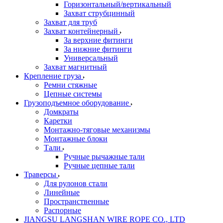
Горизонтальный/вертикальный
Захват струбцинный
Захват для труб
Захват контейнерный
За верхние фитинги
За нижние фитинги
Универсальный
Захват магнитный
Крепление груза
Ремни стяжные
Цепные системы
Грузоподъемное оборудование
Домкраты
Каретки
Монтажно-тяговые механизмы
Монтажные блоки
Тали
Ручные рычажные тали
Ручные цепные тали
Траверсы
Для рулонов стали
Линейные
Пространственные
Распорные
JIANGSU LANGSHAN WIRE ROPE CO., LTD