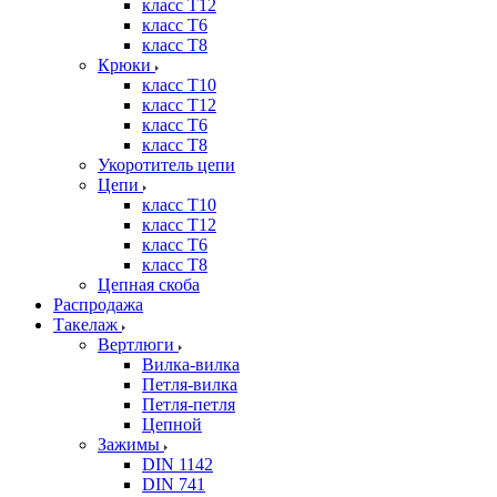
класс Т12
класс Т6
класс Т8
Крюки
класс Т10
класс Т12
класс Т6
класс Т8
Укоротитель цепи
Цепи
класс Т10
класс Т12
класс Т6
класс Т8
Цепная скоба
Распродажа
Такелаж
Вертлюги
Вилка-вилка
Петля-вилка
Петля-петля
Цепной
Зажимы
DIN 1142
DIN 741