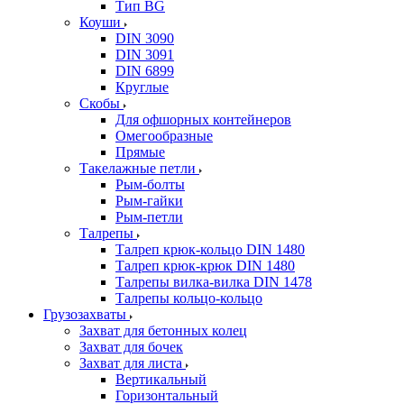
Тип BG
Коуши
DIN 3090
DIN 3091
DIN 6899
Круглые
Скобы
Для офшорных контейнеров
Омегообразные
Прямые
Такелажные петли
Рым-болты
Рым-гайки
Рым-петли
Талрепы
Талреп крюк-кольцо DIN 1480
Талреп крюк-крюк DIN 1480
Талрепы вилка-вилка DIN 1478
Талрепы кольцо-кольцо
Грузозахваты
Захват для бетонных колец
Захват для бочек
Захват для листа
Вертикальный
Горизонтальный