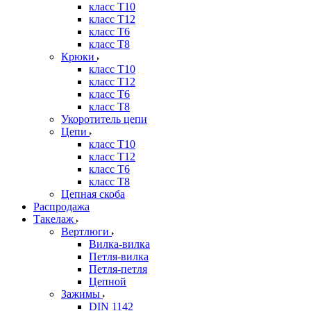
класс Т10
класс Т12
класс Т6
класс Т8
Крюки
класс Т10
класс Т12
класс Т6
класс Т8
Укоротитель цепи
Цепи
класс Т10
класс Т12
класс Т6
класс Т8
Цепная скоба
Распродажа
Такелаж
Вертлюги
Вилка-вилка
Петля-вилка
Петля-петля
Цепной
Зажимы
DIN 1142