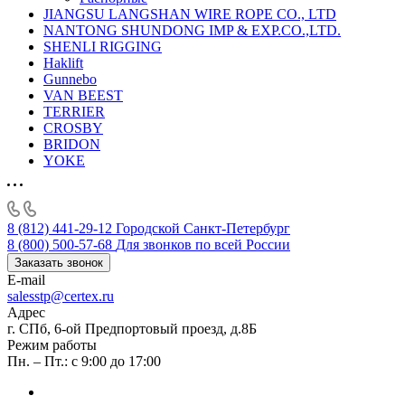
JIANGSU LANGSHAN WIRE ROPE CO., LTD
NANTONG SHUNDONG IMP & EXP.CO.,LTD.
SHENLI RIGGING
Haklift
Gunnebo
VAN BEEST
TERRIER
CROSBY
BRIDON
YOKE
8 (812) 441-29-12
Городской Санкт-Петербург
8 (800) 500-57-68
Для звонков по всей России
Заказать звонок
E-mail
salesstp@certex.ru
Адрес
г. СПб, 6-ой Предпортовый проезд, д.8Б
Режим работы
Пн. – Пт.: с 9:00 до 17:00