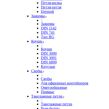
Петля-вилка
Петля-петля
Цепной
Зажимы
Зажимы
DIN 1142
DIN 741
Тип BG
Коуши
Коуши
DIN 3090
DIN 3091
DIN 6899
Круглые
Скобы
Скобы
Для офшорных контейнеров
Омегообразные
Прямые
Такелажные петли
Такелажные петли
Рым-болты