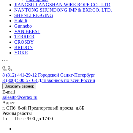
JIANGSU LANGSHAN WIRE ROPE CO., LTD
NANTONG SHUNDONG IMP & EXP.CO.,LTD.
SHENLI RIGGING
Haklift
Gunnebo
VAN BEEST
TERRIER
CROSBY
BRIDON
YOKE
8 (812) 441-29-12
Городской Санкт-Петербург
8 (800) 500-57-68
Для звонков по всей России
Заказать звонок
E-mail
salesstp@certex.ru
Адрес
г. СПб, 6-ой Предпортовый проезд, д.8Б
Режим работы
Пн. – Пт.: с 9:00 до 17:00