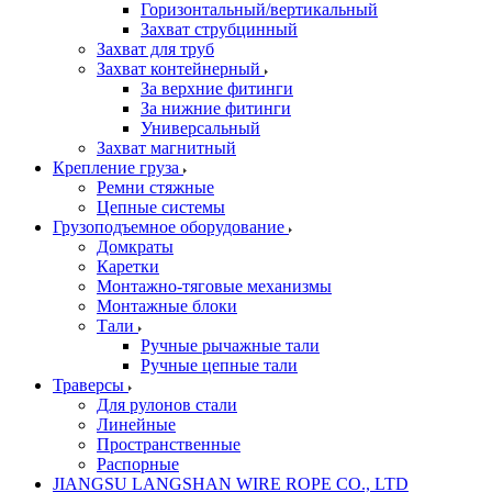
Горизонтальный/вертикальный
Захват струбцинный
Захват для труб
Захват контейнерный
За верхние фитинги
За нижние фитинги
Универсальный
Захват магнитный
Крепление груза
Ремни стяжные
Цепные системы
Грузоподъемное оборудование
Домкраты
Каретки
Монтажно-тяговые механизмы
Монтажные блоки
Тали
Ручные рычажные тали
Ручные цепные тали
Траверсы
Для рулонов стали
Линейные
Пространственные
Распорные
JIANGSU LANGSHAN WIRE ROPE CO., LTD