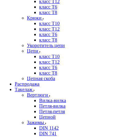
класс Т12
класс Т6
класс Т8
Крюки
класс Т10
класс Т12
класс Т6
класс Т8
Укоротитель цепи
Цепи
класс Т10
класс Т12
класс Т6
класс Т8
Цепная скоба
Распродажа
Такелаж
Вертлюги
Вилка-вилка
Петля-вилка
Петля-петля
Цепной
Зажимы
DIN 1142
DIN 741