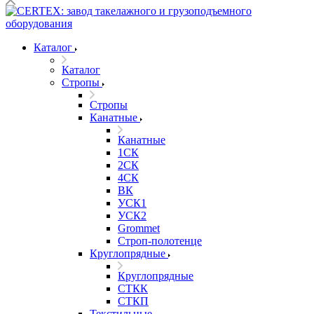
Каталог
Каталог
Стропы
Стропы
Канатные
Канатные
1СК
2СК
4СК
ВК
УСК1
УСК2
Grommet
Строп-полотенце
Круглопрядные
Круглопрядные
СТКК
СТКП
Текстильные