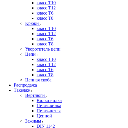
класс Т10
класс Т12
класс Т6
класс Т8
Крюки
класс Т10
класс Т12
класс Т6
класс Т8
Укоротитель цепи
Цепи
класс Т10
класс Т12
класс Т6
класс Т8
Цепная скоба
Распродажа
Такелаж
Вертлюги
Вилка-вилка
Петля-вилка
Петля-петля
Цепной
Зажимы
DIN 1142