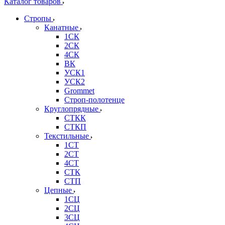
Каталог товаров
Стропы
Канатные
1СК
2СК
4СК
ВК
УСК1
УСК2
Grommet
Строп-полотенце
Круглопрядные
СТКК
СТКП
Текстильные
1СТ
2СТ
4СТ
СТК
СТП
Цепные
1СЦ
2СЦ
3СЦ