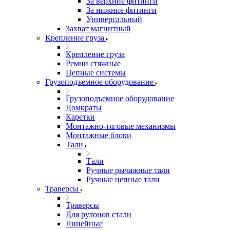
За верхние фитинги
За нижние фитинги
Универсальный
Захват магнитный
Крепление груза
Крепление груза
Ремни стяжные
Цепные системы
Грузоподъемное оборудование
Грузоподъемное оборудование
Домкраты
Каретки
Монтажно-тяговые механизмы
Монтажные блоки
Тали
Тали
Ручные рычажные тали
Ручные цепные тали
Траверсы
Траверсы
Для рулонов стали
Линейные