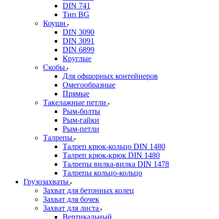
DIN 741
Тип BG
Коуши
DIN 3090
DIN 3091
DIN 6899
Круглые
Скобы
Для офшорных контейнеров
Омегообразные
Прямые
Такелажные петли
Рым-болты
Рым-гайки
Рым-петли
Талрепы
Талреп крюк-кольцо DIN 1480
Талреп крюк-крюк DIN 1480
Талрепы вилка-вилка DIN 1478
Талрепы кольцо-кольцо
Грузозахваты
Захват для бетонных колец
Захват для бочек
Захват для листа
Вертикальный