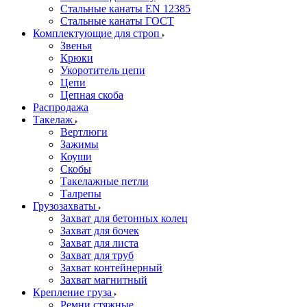
Стальные канаты EN 12385
Стальные канаты ГОСТ
Комплектующие для строп
Звенья
Крюки
Укоротитель цепи
Цепи
Цепная скоба
Распродажа
Такелаж
Вертлюги
Зажимы
Коуши
Скобы
Такелажные петли
Талрепы
Грузозахваты
Захват для бетонных колец
Захват для бочек
Захват для листа
Захват для труб
Захват контейнерный
Захват магнитный
Крепление груза
Ремни стяжные