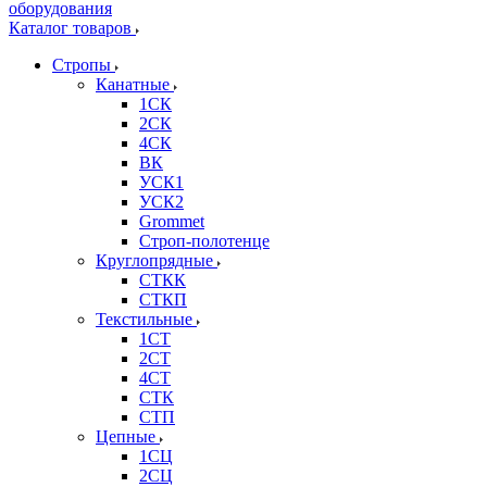
Каталог товаров
Стропы
Канатные
1СК
2СК
4СК
ВК
УСК1
УСК2
Grommet
Строп-полотенце
Круглопрядные
СТКК
СТКП
Текстильные
1СТ
2СТ
4СТ
СТК
СТП
Цепные
1СЦ
2СЦ