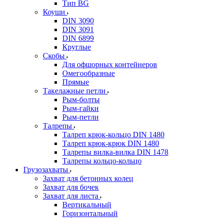
Тип BG
Коуши
DIN 3090
DIN 3091
DIN 6899
Круглые
Скобы
Для офшорных контейнеров
Омегообразные
Прямые
Такелажные петли
Рым-болты
Рым-гайки
Рым-петли
Талрепы
Талреп крюк-кольцо DIN 1480
Талреп крюк-крюк DIN 1480
Талрепы вилка-вилка DIN 1478
Талрепы кольцо-кольцо
Грузозахваты
Захват для бетонных колец
Захват для бочек
Захват для листа
Вертикальный
Горизонтальный