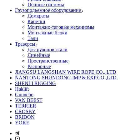
Цепные системы
Грузоподъемное оборудование
Домкраты
Каретки
Монтажно-тяговые механизмы
Монтажные блоки
Тали
Траверсы
Для рулонов стали
Линейные
Пространственные
Распорные
JIANGSU LANGSHAN WIRE ROPE CO., LTD
NANTONG SHUNDONG IMP & EXP.CO.,LTD.
SHENLI RIGGING
Haklift
Gunnebo
VAN BEEST
TERRIER
CROSBY
BRIDON
YOKE