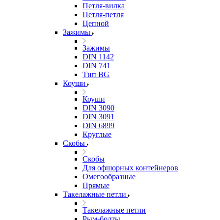
Петля-вилка
Петля-петля
Цепной
Зажимы
Зажимы
DIN 1142
DIN 741
Тип BG
Коуши
Коуши
DIN 3090
DIN 3091
DIN 6899
Круглые
Скобы
Скобы
Для офшорных контейнеров
Омегообразные
Прямые
Такелажные петли
Такелажные петли
Рым-болты