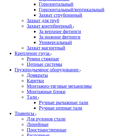
Горизонтальный
Горизонтальный/вертикальный
Захват струбцинный
Захват для труб
Захват контейнерный
За верхние фитинги
За нижние фитинги
Универсальный
Захват магнитный
Крепление груза
Ремни стяжные
Цепные системы
Грузоподъемное оборудование
Домкраты
Каретки
Монтажно-тяговые механизмы
Монтажные блоки
Тали
Ручные рычажные тали
Ручные цепные тали
Траверсы
Для рулонов стали
Линейные
Пространственные
Распорные