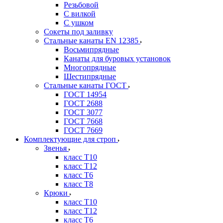
Резьбовой
С вилкой
С ушком
Сокеты под заливку
Стальные канаты EN 12385
Восьмипрядные
Канаты для буровых установок
Многопрядные
Шестипрядные
Стальные канаты ГОСТ
ГОСТ 14954
ГОСТ 2688
ГОСТ 3077
ГОСТ 7668
ГОСТ 7669
Комплектующие для строп
Звенья
класс Т10
класс Т12
класс Т6
класс Т8
Крюки
класс Т10
класс Т12
класс Т6