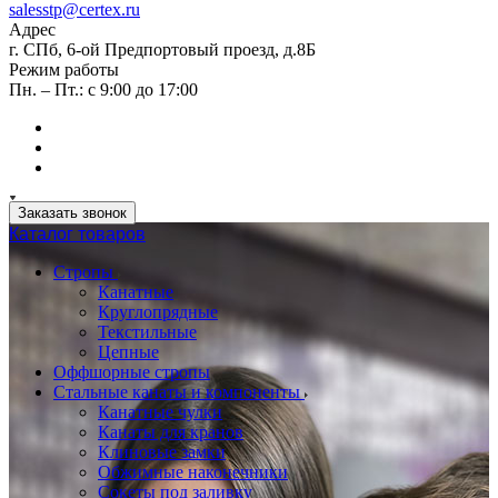
salesstp@certex.ru
Адрес
г. СПб, 6-ой Предпортовый проезд, д.8Б
Режим работы
Пн. – Пт.: с 9:00 до 17:00
Заказать звонок
Каталог товаров
Стропы
Канатные
Круглопрядные
Текстильные
Цепные
Оффшорные стропы
Стальные канаты и компоненты
Канатные чулки
Канаты для кранов
Клиновые замки
Обжимные наконечники
Сокеты под заливку