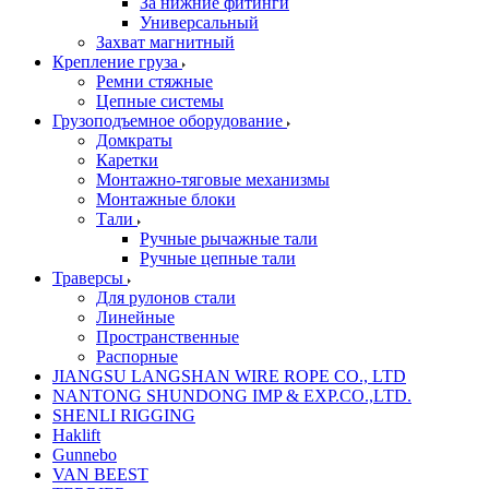
За нижние фитинги
Универсальный
Захват магнитный
Крепление груза
Ремни стяжные
Цепные системы
Грузоподъемное оборудование
Домкраты
Каретки
Монтажно-тяговые механизмы
Монтажные блоки
Тали
Ручные рычажные тали
Ручные цепные тали
Траверсы
Для рулонов стали
Линейные
Пространственные
Распорные
JIANGSU LANGSHAN WIRE ROPE CO., LTD
NANTONG SHUNDONG IMP & EXP.CO.,LTD.
SHENLI RIGGING
Haklift
Gunnebo
VAN BEEST