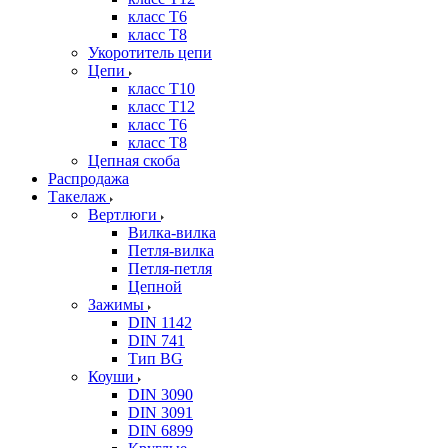
класс Т6
класс Т8
Укоротитель цепи
Цепи
класс Т10
класс Т12
класс Т6
класс Т8
Цепная скоба
Распродажа
Такелаж
Вертлюги
Вилка-вилка
Петля-вилка
Петля-петля
Цепной
Зажимы
DIN 1142
DIN 741
Тип BG
Коуши
DIN 3090
DIN 3091
DIN 6899