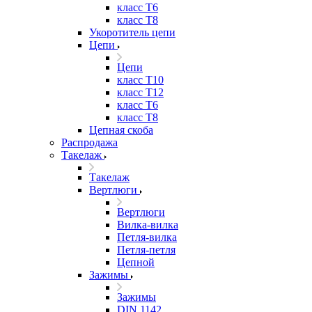
класс Т6
класс Т8
Укоротитель цепи
Цепи
Цепи
класс Т10
класс Т12
класс Т6
класс Т8
Цепная скоба
Распродажа
Такелаж
Такелаж
Вертлюги
Вертлюги
Вилка-вилка
Петля-вилка
Петля-петля
Цепной
Зажимы
Зажимы
DIN 1142