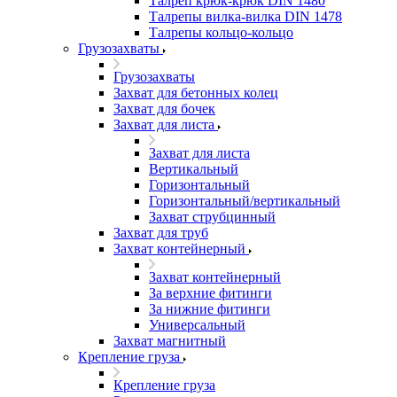
Талреп крюк-крюк DIN 1480
Талрепы вилка-вилка DIN 1478
Талрепы кольцо-кольцо
Грузозахваты
Грузозахваты
Захват для бетонных колец
Захват для бочек
Захват для листа
Захват для листа
Вертикальный
Горизонтальный
Горизонтальный/вертикальный
Захват струбцинный
Захват для труб
Захват контейнерный
Захват контейнерный
За верхние фитинги
За нижние фитинги
Универсальный
Захват магнитный
Крепление груза
Крепление груза