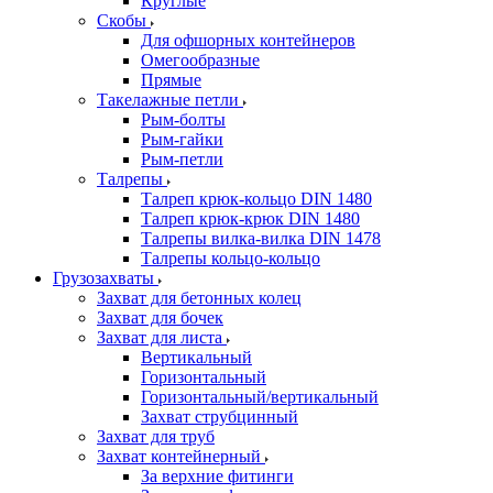
Круглые
Скобы
Для офшорных контейнеров
Омегообразные
Прямые
Такелажные петли
Рым-болты
Рым-гайки
Рым-петли
Талрепы
Талреп крюк-кольцо DIN 1480
Талреп крюк-крюк DIN 1480
Талрепы вилка-вилка DIN 1478
Талрепы кольцо-кольцо
Грузозахваты
Захват для бетонных колец
Захват для бочек
Захват для листа
Вертикальный
Горизонтальный
Горизонтальный/вертикальный
Захват струбцинный
Захват для труб
Захват контейнерный
За верхние фитинги