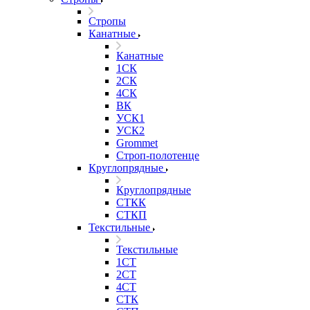
Стропы
Канатные
Канатные
1СК
2СК
4СК
ВК
УСК1
УСК2
Grommet
Строп-полотенце
Круглопрядные
Круглопрядные
СТКК
СТКП
Текстильные
Текстильные
1СТ
2СТ
4СТ
СТК