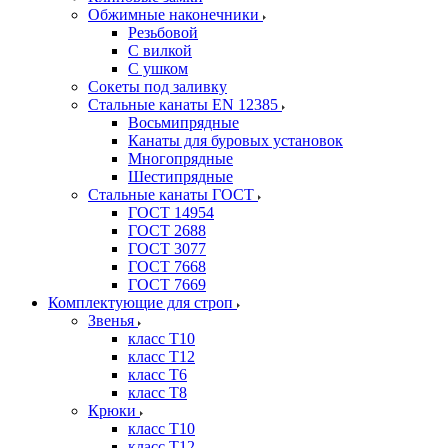
Обжимные наконечники
Резьбовой
С вилкой
С ушком
Сокеты под заливку
Стальные канаты EN 12385
Восьмипрядные
Канаты для буровых установок
Многопрядные
Шестипрядные
Стальные канаты ГОСТ
ГОСТ 14954
ГОСТ 2688
ГОСТ 3077
ГОСТ 7668
ГОСТ 7669
Комплектующие для строп
Звенья
класс Т10
класс Т12
класс Т6
класс Т8
Крюки
класс Т10
класс Т12