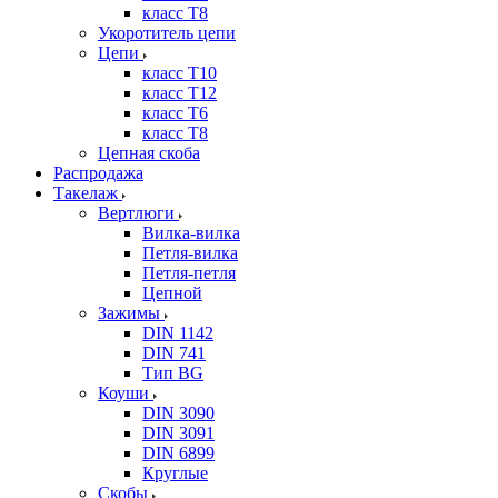
класс Т8
Укоротитель цепи
Цепи
класс Т10
класс Т12
класс Т6
класс Т8
Цепная скоба
Распродажа
Такелаж
Вертлюги
Вилка-вилка
Петля-вилка
Петля-петля
Цепной
Зажимы
DIN 1142
DIN 741
Тип BG
Коуши
DIN 3090
DIN 3091
DIN 6899
Круглые
Скобы