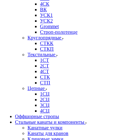
4СК
ВК
УСК1
УСК2
Grommet
Строп-полотенце
Круглопрядные
СТКК
СТКП
Текстильные
1СТ
2СТ
4СТ
СТК
СТП
Цепные
1СЦ
2СЦ
3СЦ
4СЦ
Оффшорные стропы
Стальные канаты и компоненты
Канатные чулки
Канаты для кранов
Клиновые замки