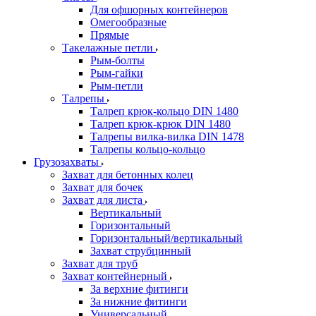
Для офшорных контейнеров
Омегообразные
Прямые
Такелажные петли
Рым-болты
Рым-гайки
Рым-петли
Талрепы
Талреп крюк-кольцо DIN 1480
Талреп крюк-крюк DIN 1480
Талрепы вилка-вилка DIN 1478
Талрепы кольцо-кольцо
Грузозахваты
Захват для бетонных колец
Захват для бочек
Захват для листа
Вертикальный
Горизонтальный
Горизонтальный/вертикальный
Захват струбцинный
Захват для труб
Захват контейнерный
За верхние фитинги
За нижние фитинги
Универсальный