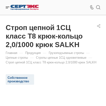
Строп цепной 1СЦ
класс Т8 крюк-кольцо
2,0/1000 крюк SALKH
—
—
—
Главная
Продукция
Грузоподъемные стропы
—
—
Цепные стропы
Стропы цепные 1СЦ одноветвевые
Строп цепной 1СЦ класс Т8 крюк-кольцо 2,0/1000 крюк SALKH
Собственное
производство