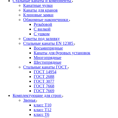
Стальные канаты и компоненты
Канатные чулки
Канаты для кранов
Клиновые замки
Обжимные наконечники
Резьбовой
С вилкой
С ушком
Сокеты под заливку
Стальные канаты EN 12385
Восьмипрядные
Канаты для буровых установок
Многопрядные
Шестипрядные
Стальные канаты ГОСТ
ГОСТ 14954
ГОСТ 2688
ГОСТ 3077
ГОСТ 7668
ГОСТ 7669
Комплектующие для строп
Звенья
класс Т10
класс Т12
класс Т6