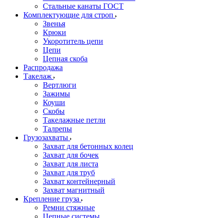
Стальные канаты ГОСТ
Комплектующие для строп
Звенья
Крюки
Укоротитель цепи
Цепи
Цепная скоба
Распродажа
Такелаж
Вертлюги
Зажимы
Коуши
Скобы
Такелажные петли
Талрепы
Грузозахваты
Захват для бетонных колец
Захват для бочек
Захват для листа
Захват для труб
Захват контейнерный
Захват магнитный
Крепление груза
Ремни стяжные
Цепные системы