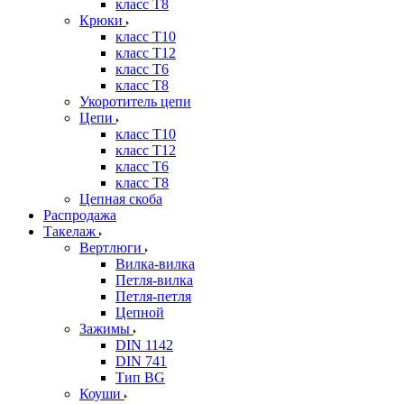
класс Т8
Крюки
класс Т10
класс Т12
класс Т6
класс Т8
Укоротитель цепи
Цепи
класс Т10
класс Т12
класс Т6
класс Т8
Цепная скоба
Распродажа
Такелаж
Вертлюги
Вилка-вилка
Петля-вилка
Петля-петля
Цепной
Зажимы
DIN 1142
DIN 741
Тип BG
Коуши