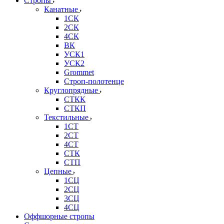
Стропы
Канатные
1СК
2СК
4СК
ВК
УСК1
УСК2
Grommet
Строп-полотенце
Круглопрядные
СТКК
СТКП
Текстильные
1СТ
2СТ
4СТ
СТК
СТП
Цепные
1СЦ
2СЦ
3СЦ
4СЦ
Оффшорные стропы