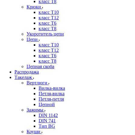
класс Т8
Крюки
класс Т10
класс Т12
класс Т6
класс Т8
Укоротитель цепи
Цепи
класс Т10
класс Т12
класс Т6
класс Т8
Цепная скоба
Распродажа
Такелаж
Вертлюги
Вилка-вилка
Петля-вилка
Петля-петля
Цепной
Зажимы
DIN 1142
DIN 741
Тип BG
Коуши