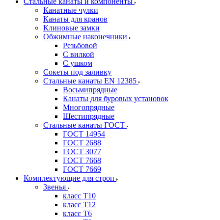
Стальные канаты и компоненты
Канатные чулки
Канаты для кранов
Клиновые замки
Обжимные наконечники
Резьбовой
С вилкой
С ушком
Сокеты под заливку
Стальные канаты EN 12385
Восьмипрядные
Канаты для буровых установок
Многопрядные
Шестипрядные
Стальные канаты ГОСТ
ГОСТ 14954
ГОСТ 2688
ГОСТ 3077
ГОСТ 7668
ГОСТ 7669
Комплектующие для строп
Звенья
класс Т10
класс Т12
класс Т6