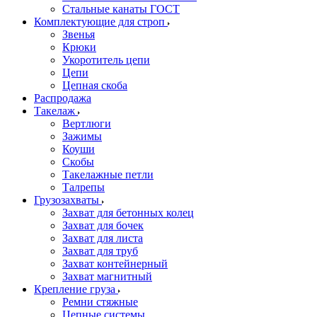
Стальные канаты ГОСТ
Комплектующие для строп
Звенья
Крюки
Укоротитель цепи
Цепи
Цепная скоба
Распродажа
Такелаж
Вертлюги
Зажимы
Коуши
Скобы
Такелажные петли
Талрепы
Грузозахваты
Захват для бетонных колец
Захват для бочек
Захват для листа
Захват для труб
Захват контейнерный
Захват магнитный
Крепление груза
Ремни стяжные
Цепные системы