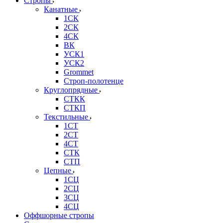
Стропы
Канатные
1СК
2СК
4СК
ВК
УСК1
УСК2
Grommet
Строп-полотенце
Круглопрядные
СТКК
СТКП
Текстильные
1СТ
2СТ
4СТ
СТК
СТП
Цепные
1СЦ
2СЦ
3СЦ
4СЦ
Оффшорные стропы