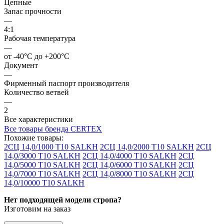
Цепные
Запас прочности
—
4:1
Рабочая температура
—
от -40°C до +200°C
Документ
—
Фирменный паспорт производителя
Количество ветвей
—
2
Все характеристики
Все товары бренда CERTEX
Похожие товары:
2СЦ 14,0/1000 Т10 SALKH
2СЦ 14,0/2000 Т10 SALKH
2СЦ
14,0/3000 Т10 SALKH
2СЦ 14,0/4000 Т10 SALKH
2СЦ
14,0/5000 Т10 SALKH
2СЦ 14,0/6000 Т10 SALKH
2СЦ
14,0/7000 Т10 SALKH
2СЦ 14,0/8000 Т10 SALKH
2СЦ
14,0/10000 Т10 SALKH
Нет подходящей модели стропа?
Изготовим на заказ