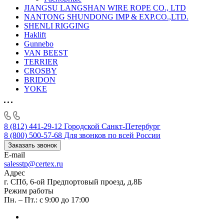
JIANGSU LANGSHAN WIRE ROPE CO., LTD
NANTONG SHUNDONG IMP & EXP.CO.,LTD.
SHENLI RIGGING
Haklift
Gunnebo
VAN BEEST
TERRIER
CROSBY
BRIDON
YOKE
8 (812) 441-29-12
Городской Санкт-Петербург
8 (800) 500-57-68
Для звонков по всей России
Заказать звонок
E-mail
salesstp@certex.ru
Адрес
г. СПб, 6-ой Предпортовый проезд, д.8Б
Режим работы
Пн. – Пт.: с 9:00 до 17:00