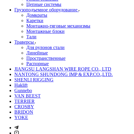
Цепные системы
Грузоподъемное оборудование
Домкраты
Каретки
Монтажно-тяговые механизмы
Монтажные блоки
Тали
Траверсы
Для рулонов стали
Линейные
Пространственные
Распорные
JIANGSU LANGSHAN WIRE ROPE CO., LTD
NANTONG SHUNDONG IMP & EXP.CO.,LTD.
SHENLI RIGGING
Haklift
Gunnebo
VAN BEEST
TERRIER
CROSBY
BRIDON
YOKE