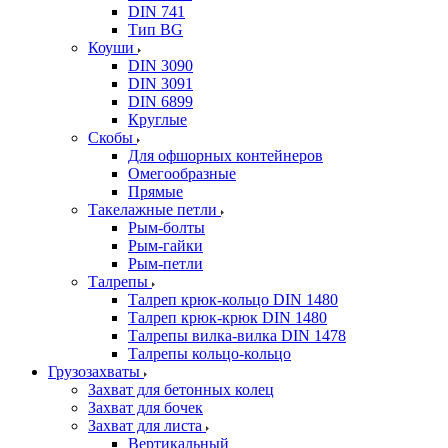
DIN 741
Тип BG
Коуши
DIN 3090
DIN 3091
DIN 6899
Круглые
Скобы
Для офшорных контейнеров
Омегообразные
Прямые
Такелажные петли
Рым-болты
Рым-гайки
Рым-петли
Талрепы
Талреп крюк-кольцо DIN 1480
Талреп крюк-крюк DIN 1480
Талрепы вилка-вилка DIN 1478
Талрепы кольцо-кольцо
Грузозахваты
Захват для бетонных колец
Захват для бочек
Захват для листа
Вертикальный