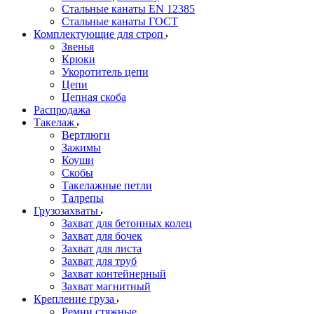
Стальные канаты EN 12385
Стальные канаты ГОСТ
Комплектующие для строп
Звенья
Крюки
Укоротитель цепи
Цепи
Цепная скоба
Распродажа
Такелаж
Вертлюги
Зажимы
Коуши
Скобы
Такелажные петли
Талрепы
Грузозахваты
Захват для бетонных колец
Захват для бочек
Захват для листа
Захват для труб
Захват контейнерный
Захват магнитный
Крепление груза
Ремни стяжные