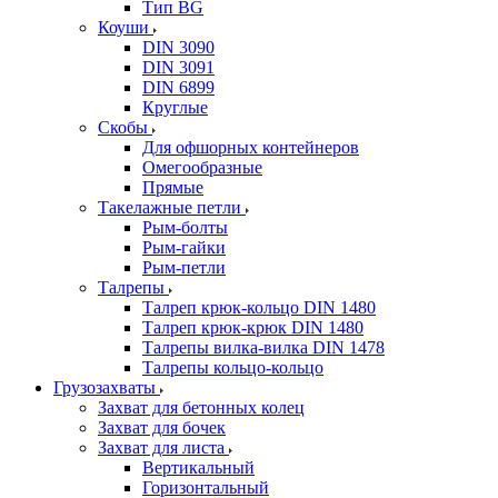
Тип BG
Коуши
DIN 3090
DIN 3091
DIN 6899
Круглые
Скобы
Для офшорных контейнеров
Омегообразные
Прямые
Такелажные петли
Рым-болты
Рым-гайки
Рым-петли
Талрепы
Талреп крюк-кольцо DIN 1480
Талреп крюк-крюк DIN 1480
Талрепы вилка-вилка DIN 1478
Талрепы кольцо-кольцо
Грузозахваты
Захват для бетонных колец
Захват для бочек
Захват для листа
Вертикальный
Горизонтальный