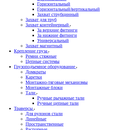
Горизонтальный
Горизонтальный/вертикальный
Захват струбцинный
Захват для труб
Захват контейнерный
За верхние фитинги
За нижние фитинги
Универсальный
Захват магнитный
Крепление груза
Ремни стяжные
Цепные системы
Грузоподъемное оборудование
Домкраты
Каретки
Монтажно-тяговые механизмы
Монтажные блоки
Тали
Ручные рычажные тали
Ручные цепные тали
Траверсы
Для рулонов стали
Линейные
Пространственные
Распорные