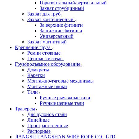
Горизонтальный/вертикальный
Захват струбцинный
Захват для труб
Захват контейнерный
За верхние фитинги
За нижние фитинги
Универсальный
Захват магнитный
Крепление груза
Ремни стяжные
Цепные системы
Грузоподъемное оборудование
Домкраты
Каретки
Монтажно-тяговые механизмы
Монтажные блоки
Тали
Ручные рычажные тали
Ручные цепные тали
Траверсы
Для рулонов стали
Линейные
Пространственные
Распорные
JIANGSU LANGSHAN WIRE ROPE CO., LTD