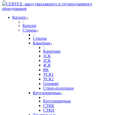
Каталог
Каталог
Стропы
Стропы
Канатные
Канатные
1СК
2СК
4СК
ВК
УСК1
УСК2
Grommet
Строп-полотенце
Круглопрядные
Круглопрядные
СТКК
СТКП
Текстильные