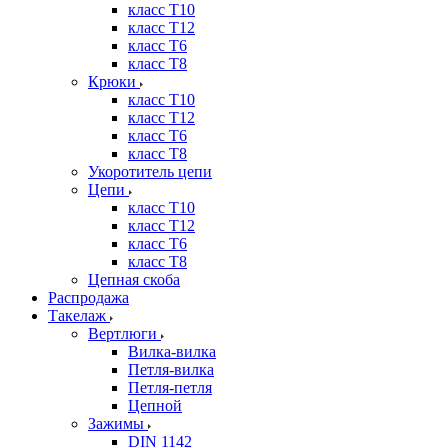
класс Т10
класс Т12
класс Т6
класс Т8
Крюки
класс Т10
класс Т12
класс Т6
класс Т8
Укоротитель цепи
Цепи
класс Т10
класс Т12
класс Т6
класс Т8
Цепная скоба
Распродажа
Такелаж
Вертлюги
Вилка-вилка
Петля-вилка
Петля-петля
Цепной
Зажимы
DIN 1142