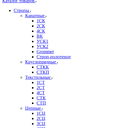
Каталог товаров
Стропы
Канатные
1СК
2СК
4СК
ВК
УСК1
УСК2
Grommet
Строп-полотенце
Круглопрядные
СТКК
СТКП
Текстильные
1СТ
2СТ
4СТ
СТК
СТП
Цепные
1СЦ
2СЦ
3СЦ