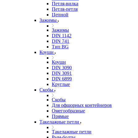
Петля-вилка
Петля-петля
Цепной
Зажимы
Зажимы
DIN 1142
DIN 741
Тип BG
Коуши
Коуши
DIN 3090
DIN 3091
DIN 6899
Круглые
Скобы
Скобы
Для офшорных контейнеров
Омегообразные
Прямые
Такелажные петли
Такелажные петли
Рым-болты