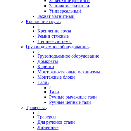
За верхние фитинги
За нижние фитинги
Универсальный
Захват магнитный
Крепление груза
Крепление груза
Ремни стяжные
Цепные системы
Грузоподъемное оборудование
Грузоподъемное оборудование
Домкраты
Каретки
Монтажно-тяговые механизмы
Монтажные блоки
Тали
Тали
Ручные рычажные тали
Ручные цепные тали
Траверсы
Траверсы
Для рулонов стали
Линейные