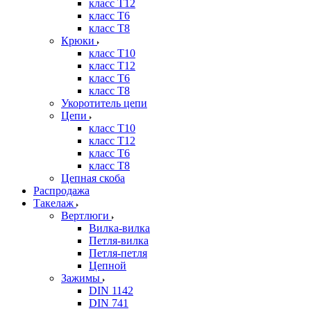
класс Т12
класс Т6
класс Т8
Крюки
класс Т10
класс Т12
класс Т6
класс Т8
Укоротитель цепи
Цепи
класс Т10
класс Т12
класс Т6
класс Т8
Цепная скоба
Распродажа
Такелаж
Вертлюги
Вилка-вилка
Петля-вилка
Петля-петля
Цепной
Зажимы
DIN 1142
DIN 741