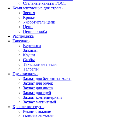
Стальные канаты ГОСТ
Комплектующие для строп
Звенья
Крюки
Укоротитель цепи
Цепи
Цепная скоба
Распродажа
Такелаж
Вертлюги
Зажимы
Коуши
Скобы
Такелажные петли
Талрепы
Грузозахваты
Захват для бетонных колец
Захват для бочек
Захват для листа
Захват для труб
Захват контейнерный
Захват магнитный
Крепление груза
Ремни стяжные
Цепные системы