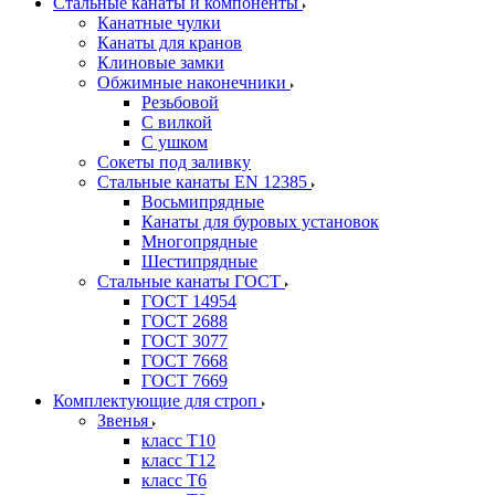
Стальные канаты и компоненты
Канатные чулки
Канаты для кранов
Клиновые замки
Обжимные наконечники
Резьбовой
С вилкой
С ушком
Сокеты под заливку
Стальные канаты EN 12385
Восьмипрядные
Канаты для буровых установок
Многопрядные
Шестипрядные
Стальные канаты ГОСТ
ГОСТ 14954
ГОСТ 2688
ГОСТ 3077
ГОСТ 7668
ГОСТ 7669
Комплектующие для строп
Звенья
класс Т10
класс Т12
класс Т6