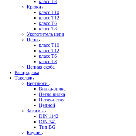
класс Т8
Крюки
класс Т10
класс Т12
класс Т6
класс Т8
Укоротитель цепи
Цепи
класс Т10
класс Т12
класс Т6
класс Т8
Цепная скоба
Распродажа
Такелаж
Вертлюги
Вилка-вилка
Петля-вилка
Петля-петля
Цепной
Зажимы
DIN 1142
DIN 741
Тип BG
Коуши