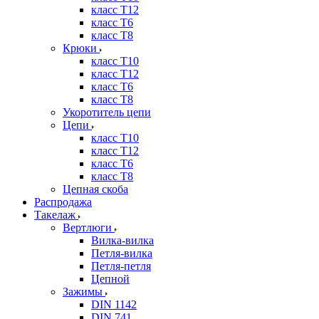
класс Т12
класс Т6
класс Т8
Крюки
класс Т10
класс Т12
класс Т6
класс Т8
Укоротитель цепи
Цепи
класс Т10
класс Т12
класс Т6
класс Т8
Цепная скоба
Распродажа
Такелаж
Вертлюги
Вилка-вилка
Петля-вилка
Петля-петля
Цепной
Зажимы
DIN 1142
DIN 741