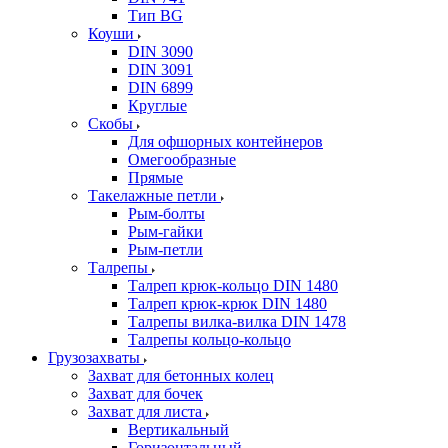
Тип BG
Коуши
DIN 3090
DIN 3091
DIN 6899
Круглые
Скобы
Для офшорных контейнеров
Омегообразные
Прямые
Такелажные петли
Рым-болты
Рым-гайки
Рым-петли
Талрепы
Талреп крюк-кольцо DIN 1480
Талреп крюк-крюк DIN 1480
Талрепы вилка-вилка DIN 1478
Талрепы кольцо-кольцо
Грузозахваты
Захват для бетонных колец
Захват для бочек
Захват для листа
Вертикальный
Горизонтальный