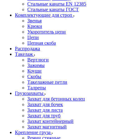
Стальные канаты EN 12385
Стальные канаты ГОСТ
Комплектующие для строп
Звенья
Крюки
Укоротитель цепи
Цепи
Цепная скоба
Распродажа
Такелаж
Вертлюги
Зажимы
Коуши
Скобы
Такелажные петли
Талрепы
Грузозахваты
Захват для бетонных колец
Захват для бочек
Захват для листа
Захват для труб
Захват контейнерный
Захват магнитный
Крепление груза
Ремни стяжные