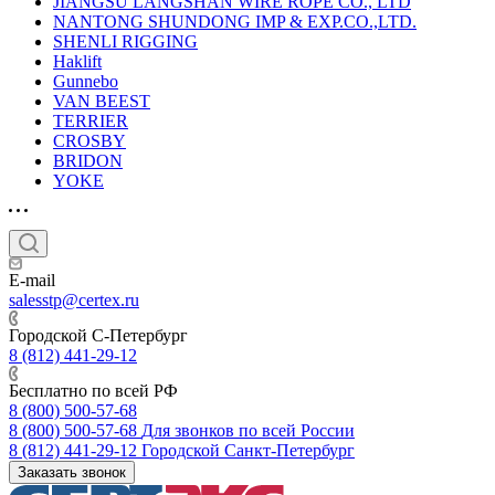
JIANGSU LANGSHAN WIRE ROPE CO., LTD
NANTONG SHUNDONG IMP & EXP.CO.,LTD.
SHENLI RIGGING
Haklift
Gunnebo
VAN BEEST
TERRIER
CROSBY
BRIDON
YOKE
E-mail
salesstp@certex.ru
Городской С-Петербург
8 (812) 441-29-12
Бесплатно по всей РФ
8 (800) 500-57-68
8 (800) 500-57-68
Для звонков по всей России
8 (812) 441-29-12
Городской Санкт-Петербург
Заказать звонок