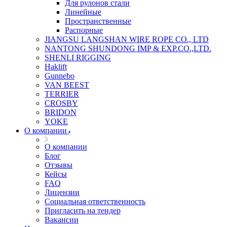
Для рулонов стали
Линейные
Пространственные
Распорные
JIANGSU LANGSHAN WIRE ROPE CO., LTD
NANTONG SHUNDONG IMP & EXP.CO.,LTD.
SHENLI RIGGING
Haklift
Gunnebo
VAN BEEST
TERRIER
CROSBY
BRIDON
YOKE
О компании
О компании
Блог
Отзывы
Кейсы
FAQ
Лицензии
Социальная ответственность
Пригласить на тендер
Вакансии