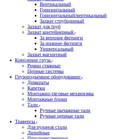
Вертикальный
Горизонтальный
Горизонтальный/вертикальный
Захват струбцинный
Захват для труб
Захват контейнерный
За верхние фитинги
За нижние фитинги
Универсальный
Захват магнитный
Крепление груза
Ремни стяжные
Цепные системы
Грузоподъемное оборудование
Домкраты
Каретки
Монтажно-тяговые механизмы
Монтажные блоки
Тали
Ручные рычажные тали
Ручные цепные тали
Траверсы
Для рулонов стали
Линейные
Пространственные