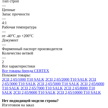
Тип строп
—
Цепные
Запас прочности
—
4:1
Рабочая температура
—
от -40°C до +200°C
Документ
—
Фирменный паспорт производителя
Количество ветвей
—
2
Все характеристики
Все товары бренда CERTEX
Похожие товары:
2СЦ 2,65/1000 Т10 SALK
2СЦ 2,65/2000 Т10 SALK
2СЦ
2,65/3000 Т10 SALK
2СЦ 2,65/5000 Т10 SALK
2СЦ 2,65/6000
Т10 SALK
2СЦ 2,65/7000 Т10 SALK
2СЦ 2,65/8000 Т10
SALK
2СЦ 2,65/9000 Т10 SALK
2СЦ 2,65/10000 Т10 SALK
Нет подходящей модели стропа?
Изготовим на заказ