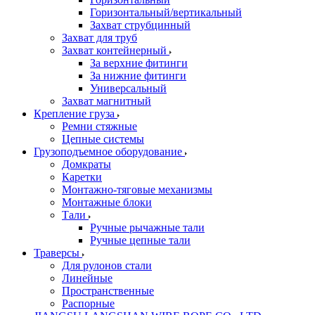
Горизонтальный/вертикальный
Захват струбцинный
Захват для труб
Захват контейнерный
За верхние фитинги
За нижние фитинги
Универсальный
Захват магнитный
Крепление груза
Ремни стяжные
Цепные системы
Грузоподъемное оборудование
Домкраты
Каретки
Монтажно-тяговые механизмы
Монтажные блоки
Тали
Ручные рычажные тали
Ручные цепные тали
Траверсы
Для рулонов стали
Линейные
Пространственные
Распорные