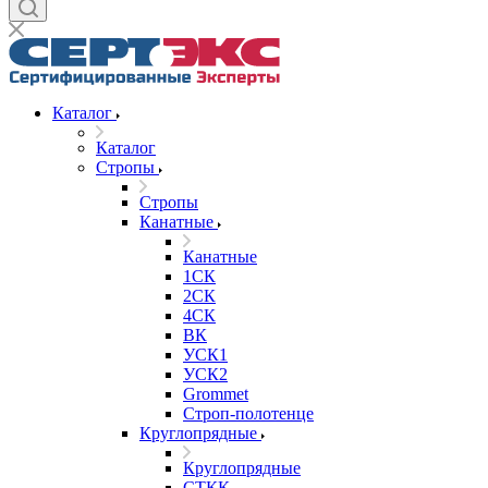
Каталог
Каталог
Стропы
Стропы
Канатные
Канатные
1СК
2СК
4СК
ВК
УСК1
УСК2
Grommet
Строп-полотенце
Круглопрядные
Круглопрядные
СТКК