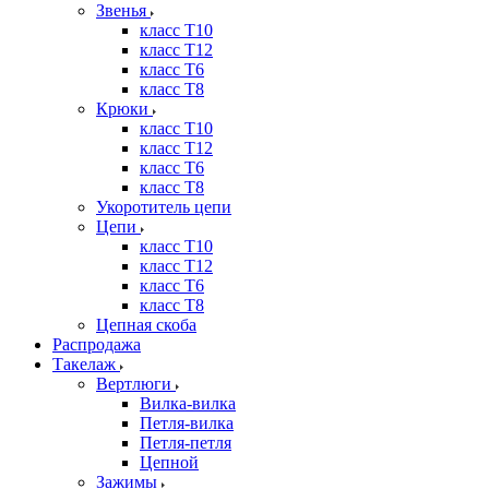
Звенья
класс Т10
класс Т12
класс Т6
класс Т8
Крюки
класс Т10
класс Т12
класс Т6
класс Т8
Укоротитель цепи
Цепи
класс Т10
класс Т12
класс Т6
класс Т8
Цепная скоба
Распродажа
Такелаж
Вертлюги
Вилка-вилка
Петля-вилка
Петля-петля
Цепной
Зажимы