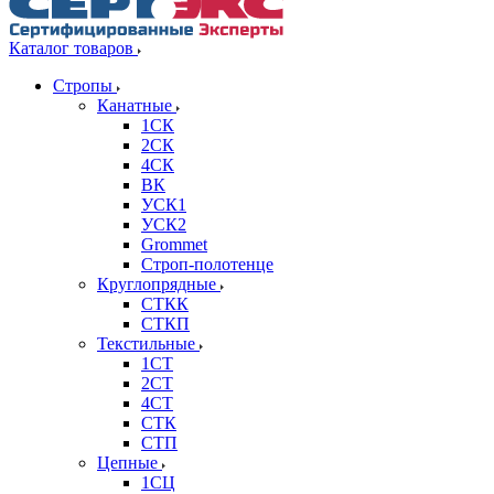
Каталог товаров
Стропы
Канатные
1СК
2СК
4СК
ВК
УСК1
УСК2
Grommet
Строп-полотенце
Круглопрядные
СТКК
СТКП
Текстильные
1СТ
2СТ
4СТ
СТК
СТП
Цепные
1СЦ