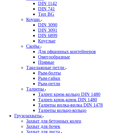
DIN 1142
DIN 741
Тип BG
Коуши
DIN 3090
DIN 3091
DIN 6899
Круглые
Скобы
Для офшорных контейнеров
Омегообразные
Прямые
Такелажные петли
Рым-болты
Рым-гайки
Рым-петли
Талрепы
Талреп крюк-кольцо DIN 1480
Талреп крюк-крюк DIN 1480
Талрепы вилка-вилка DIN 1478
Талрепы кольцо-кольцо
Грузозахваты
Захват для бетонных колец
Захват для бочек
Захват для листа