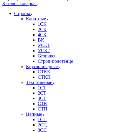
Каталог товаров
Стропы
Канатные
1СК
2СК
4СК
ВК
УСК1
УСК2
Grommet
Строп-полотенце
Круглопрядные
СТКК
СТКП
Текстильные
1СТ
2СТ
4СТ
СТК
СТП
Цепные
1СЦ
2СЦ
3СЦ