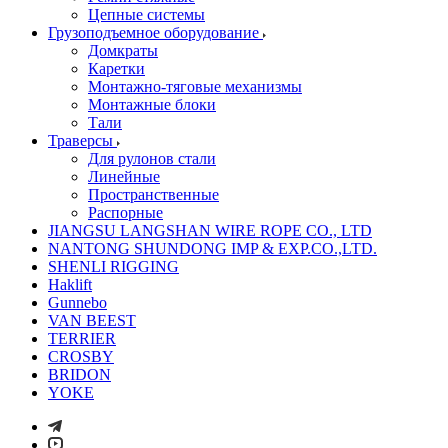
Цепные системы
Грузоподъемное оборудование
Домкраты
Каретки
Монтажно-тяговые механизмы
Монтажные блоки
Тали
Траверсы
Для рулонов стали
Линейные
Пространственные
Распорные
JIANGSU LANGSHAN WIRE ROPE CO., LTD
NANTONG SHUNDONG IMP & EXP.CO.,LTD.
SHENLI RIGGING
Haklift
Gunnebo
VAN BEEST
TERRIER
CROSBY
BRIDON
YOKE