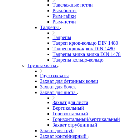
Такелажные петли
Рым-болты
Рым-гайки
Рым-петли
Талрепы
Талрепы
Талреп крюк-кольцо DIN 1480
Талреп крюк-крюк DIN 1480
Талрепы вилка-вилка DIN 1478
Талрепы кольцо-кольцо
Грузозахваты
Грузозахваты
Захват для бетонных колец
Захват для бочек
Захват для листа
Захват для листа
Вертикальный
Горизонтальный
Горизонтальный/вертикальный
Захват струбцинный
Захват для труб
Захват контейнерный