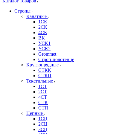
Каталог товаров
Стропы
Канатные
1СК
2СК
4СК
ВК
УСК1
УСК2
Grommet
Строп-полотенце
Круглопрядные
СТКК
СТКП
Текстильные
1СТ
2СТ
4СТ
СТК
СТП
Цепные
1СЦ
2СЦ
3СЦ