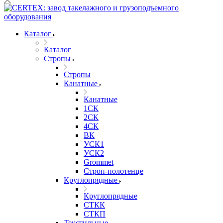
Каталог
Каталог
Стропы
Стропы
Канатные
Канатные
1СК
2СК
4СК
ВК
УСК1
УСК2
Grommet
Строп-полотенце
Круглопрядные
Круглопрядные
СТКК
СТКП
Текстильные