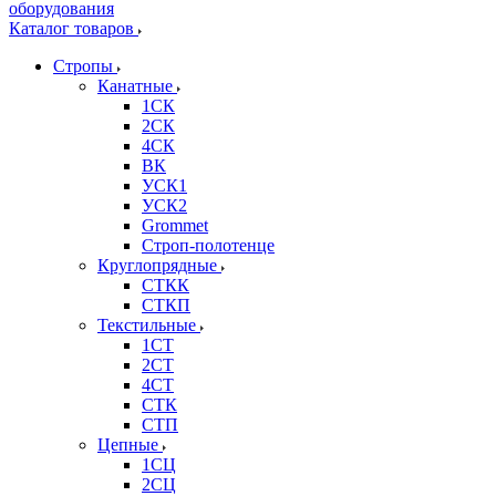
Каталог товаров
Стропы
Канатные
1СК
2СК
4СК
ВК
УСК1
УСК2
Grommet
Строп-полотенце
Круглопрядные
СТКК
СТКП
Текстильные
1СТ
2СТ
4СТ
СТК
СТП
Цепные
1СЦ
2СЦ