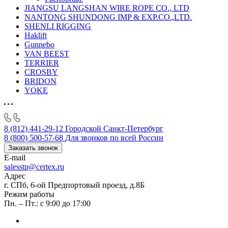
JIANGSU LANGSHAN WIRE ROPE CO., LTD
NANTONG SHUNDONG IMP & EXP.CO.,LTD.
SHENLI RIGGING
Haklift
Gunnebo
VAN BEEST
TERRIER
CROSBY
BRIDON
YOKE
8 (812) 441-29-12
Городской Санкт-Петербург
8 (800) 500-57-68
Для звонков по всей России
Заказать звонок
E-mail
salesstp@certex.ru
Адрес
г. СПб, 6-ой Предпортовый проезд, д.8Б
Режим работы
Пн. – Пт.: с 9:00 до 17:00