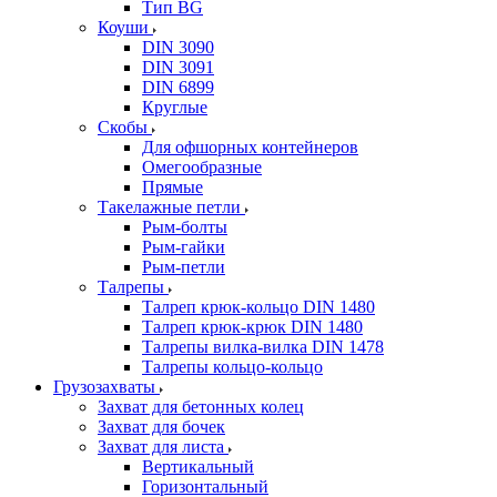
Тип BG
Коуши
DIN 3090
DIN 3091
DIN 6899
Круглые
Скобы
Для офшорных контейнеров
Омегообразные
Прямые
Такелажные петли
Рым-болты
Рым-гайки
Рым-петли
Талрепы
Талреп крюк-кольцо DIN 1480
Талреп крюк-крюк DIN 1480
Талрепы вилка-вилка DIN 1478
Талрепы кольцо-кольцо
Грузозахваты
Захват для бетонных колец
Захват для бочек
Захват для листа
Вертикальный
Горизонтальный