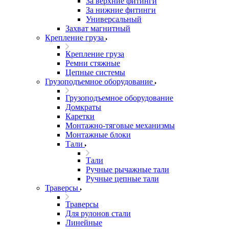
За верхние фитинги
За нижние фитинги
Универсальный
Захват магнитный
Крепление груза
Крепление груза
Ремни стяжные
Цепные системы
Грузоподъемное оборудование
Грузоподъемное оборудование
Домкраты
Каретки
Монтажно-тяговые механизмы
Монтажные блоки
Тали
Тали
Ручные рычажные тали
Ручные цепные тали
Траверсы
Траверсы
Для рулонов стали
Линейные