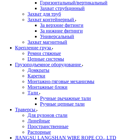
Горизонтальный/вертикальный
Захват струбцинный
Захват для труб
Захват контейнерный
За верхние фитинги
За нижние фитинги
Универсальный
Захват магнитный
Крепление груза
Ремни стяжные
Цепные системы
Грузоподъемное оборудование
Домкраты
Каретки
Монтажно-тяговые механизмы
Монтажные блоки
Тали
Ручные рычажные тали
Ручные цепные тали
Траверсы
Для рулонов стали
Линейные
Пространственные
Распорные
JIANGSU LANGSHAN WIRE ROPE CO., LTD