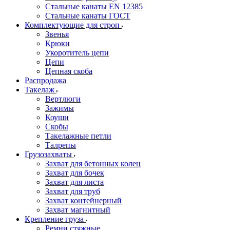
Стальные канаты EN 12385
Стальные канаты ГОСТ
Комплектующие для строп
Звенья
Крюки
Укоротитель цепи
Цепи
Цепная скоба
Распродажа
Такелаж
Вертлюги
Зажимы
Коуши
Скобы
Такелажные петли
Талрепы
Грузозахваты
Захват для бетонных колец
Захват для бочек
Захват для листа
Захват для труб
Захват контейнерный
Захват магнитный
Крепление груза
Ремни стяжные