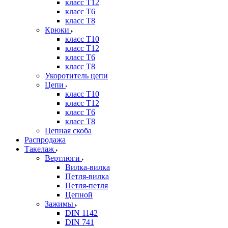
класс Т12
класс Т6
класс Т8
Крюки
класс Т10
класс Т12
класс Т6
класс Т8
Укоротитель цепи
Цепи
класс Т10
класс Т12
класс Т6
класс Т8
Цепная скоба
Распродажа
Такелаж
Вертлюги
Вилка-вилка
Петля-вилка
Петля-петля
Цепной
Зажимы
DIN 1142
DIN 741