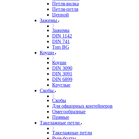
Петля-вилка
Петля-петля
Цепной
Зажимы
Зажимы
DIN 1142
DIN 741
Тип BG
Коуши
Коуши
DIN 3090
DIN 3091
DIN 6899
Круглые
Скобы
Скобы
Для офшорных контейнеров
Омегообразные
Прямые
Такелажные петли
Такелажные петли
Рым-болты