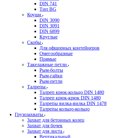
DIN 741
Тип BG
Коуши
DIN 3090
DIN 3091
DIN 6899
Круглые
Скобы
Для офшорных контейнеров
Омегообразные
Прямые
Такелажные петли
Рым-болты
Рым-гайки
Рым-петли
Талрепы
Талреп крюк-кольцо DIN 1480
Талреп крюк-крюк DIN 1480
Талрепы вилка-вилка DIN 1478
Талрепы кольцо-кольцо
Грузозахваты
Захват для бетонных колец
Захват для бочек
Захват для листа
Вертикальный