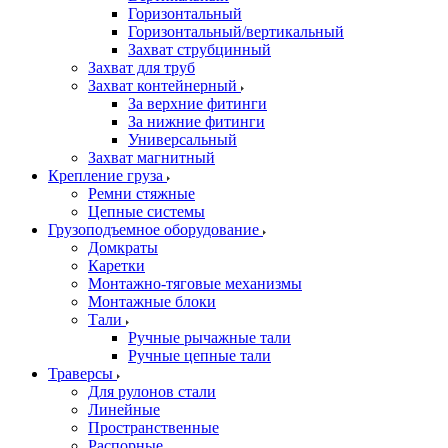
Горизонтальный
Горизонтальный/вертикальный
Захват струбцинный
Захват для труб
Захват контейнерный
За верхние фитинги
За нижние фитинги
Универсальный
Захват магнитный
Крепление груза
Ремни стяжные
Цепные системы
Грузоподъемное оборудование
Домкраты
Каретки
Монтажно-тяговые механизмы
Монтажные блоки
Тали
Ручные рычажные тали
Ручные цепные тали
Траверсы
Для рулонов стали
Линейные
Пространственные
Распорные