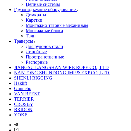
Цепные системы
Грузоподъемное оборудование
Домкраты
Каретки
Монтажно-тяговые механизмы
Монтажные блоки
Тали
Траверсы
Для рулонов стали
Линейные
Пространственные
Распорные
JIANGSU LANGSHAN WIRE ROPE CO., LTD
NANTONG SHUNDONG IMP & EXP.CO.,LTD.
SHENLI RIGGING
Haklift
Gunnebo
VAN BEEST
TERRIER
CROSBY
BRIDON
YOKE