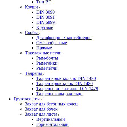
Тип BG
Коуши
DIN 3090
DIN 3091
DIN 6899
Круглые
Скобы
Для офшорных контейнеров
Омегообразные
Прямые
Такелажные петли
Рым-болты
Рым-гайки
Рым-петли
Талрепы
Талреп крюк-кольцо DIN 1480
Талреп крюк-крюк DIN 1480
Талрепы вилка-вилка DIN 1478
Талрепы кольцо-кольцо
Грузозахваты
Захват для бетонных колец
Захват для бочек
Захват для листа
Вертикальный
Горизонтальный