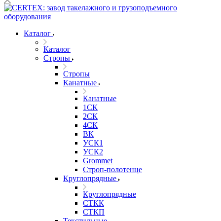
Каталог
Каталог
Стропы
Стропы
Канатные
Канатные
1СК
2СК
4СК
ВК
УСК1
УСК2
Grommet
Строп-полотенце
Круглопрядные
Круглопрядные
СТКК
СТКП
Текстильные