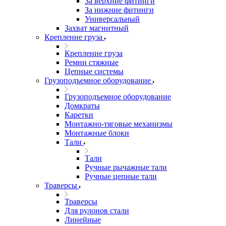
За верхние фитинги
За нижние фитинги
Универсальный
Захват магнитный
Крепление груза
Крепление груза
Ремни стяжные
Цепные системы
Грузоподъемное оборудование
Грузоподъемное оборудование
Домкраты
Каретки
Монтажно-тяговые механизмы
Монтажные блоки
Тали
Тали
Ручные рычажные тали
Ручные цепные тали
Траверсы
Траверсы
Для рулонов стали
Линейные