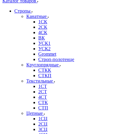
Каталог товаров
Стропы
Канатные
1СК
2СК
4СК
ВК
УСК1
УСК2
Grommet
Строп-полотенце
Круглопрядные
СТКК
СТКП
Текстильные
1СТ
2СТ
4СТ
СТК
СТП
Цепные
1СЦ
2СЦ
3СЦ