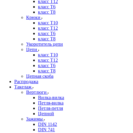
класс Т12
класс Т6
класс Т8
Крюки
класс Т10
класс Т12
класс Т6
класс Т8
Укоротитель цепи
Цепи
класс Т10
класс Т12
класс Т6
класс Т8
Цепная скоба
Распродажа
Такелаж
Вертлюги
Вилка-вилка
Петля-вилка
Петля-петля
Цепной
Зажимы
DIN 1142
DIN 741