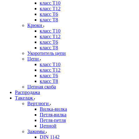
класс Т10
класс Т12
класс Т6
класс Т8
Крюки
класс Т10
класс Т12
класс Т6
класс Т8
Укоротитель цепи
Цепи
класс Т10
класс Т12
класс Т6
класс Т8
Цепная скоба
Распродажа
Такелаж
Вертлюги
Вилка-вилка
Петля-вилка
Петля-петля
Цепной
Зажимы
DIN 1142