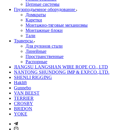
Цепные системы
Грузоподъемное оборудование
Домкраты
Каретки
Монтажно-тяговые механизмы
Монтажные блоки
Тали
Траверсы
Для рулонов стали
Линейные
Пространственные
Распорные
JIANGSU LANGSHAN WIRE ROPE CO., LTD
NANTONG SHUNDONG IMP & EXP.CO.,LTD.
SHENLI RIGGING
Haklift
Gunnebo
VAN BEEST
TERRIER
CROSBY
BRIDON
YOKE