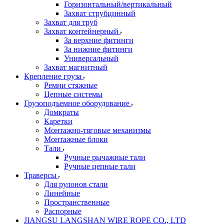
Горизонтальный/вертикальный
Захват струбцинный
Захват для труб
Захват контейнерный
За верхние фитинги
За нижние фитинги
Универсальный
Захват магнитный
Крепление груза
Ремни стяжные
Цепные системы
Грузоподъемное оборудование
Домкраты
Каретки
Монтажно-тяговые механизмы
Монтажные блоки
Тали
Ручные рычажные тали
Ручные цепные тали
Траверсы
Для рулонов стали
Линейные
Пространственные
Распорные
JIANGSU LANGSHAN WIRE ROPE CO., LTD