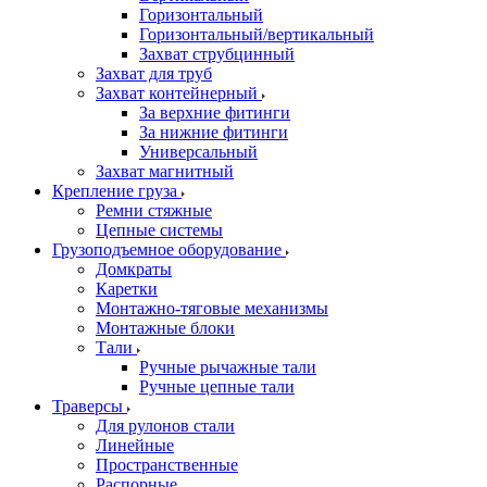
Горизонтальный
Горизонтальный/вертикальный
Захват струбцинный
Захват для труб
Захват контейнерный
За верхние фитинги
За нижние фитинги
Универсальный
Захват магнитный
Крепление груза
Ремни стяжные
Цепные системы
Грузоподъемное оборудование
Домкраты
Каретки
Монтажно-тяговые механизмы
Монтажные блоки
Тали
Ручные рычажные тали
Ручные цепные тали
Траверсы
Для рулонов стали
Линейные
Пространственные
Распорные