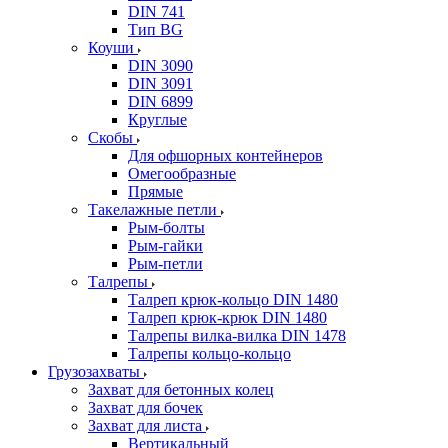
DIN 741
Тип BG
Коуши
DIN 3090
DIN 3091
DIN 6899
Круглые
Скобы
Для офшорных контейнеров
Омегообразные
Прямые
Такелажные петли
Рым-болты
Рым-гайки
Рым-петли
Талрепы
Талреп крюк-кольцо DIN 1480
Талреп крюк-крюк DIN 1480
Талрепы вилка-вилка DIN 1478
Талрепы кольцо-кольцо
Грузозахваты
Захват для бетонных колец
Захват для бочек
Захват для листа
Вертикальный