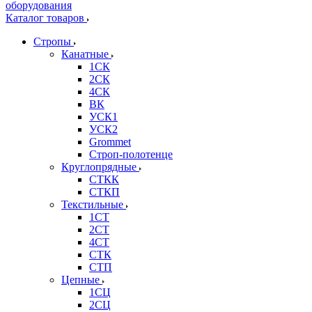
Каталог товаров
Стропы
Канатные
1СК
2СК
4СК
ВК
УСК1
УСК2
Grommet
Строп-полотенце
Круглопрядные
СТКК
СТКП
Текстильные
1СТ
2СТ
4СТ
СТК
СТП
Цепные
1СЦ
2СЦ