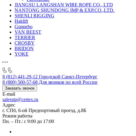
JIANGSU LANGSHAN WIRE ROPE CO., LTD
NANTONG SHUNDONG IMP & EXP.CO.,LTD.
SHENLI RIGGING
Haklift
Gunnebo
VAN BEEST
TERRIER
CROSBY
BRIDON
YOKE
8 (812) 441-29-12
Городской Санкт-Петербург
8 (800) 500-57-68
Для звонков по всей России
Заказать звонок
E-mail
salesstp@certex.ru
Адрес
г. СПб, 6-ой Предпортовый проезд, д.8Б
Режим работы
Пн. – Пт.: с 9:00 до 17:00