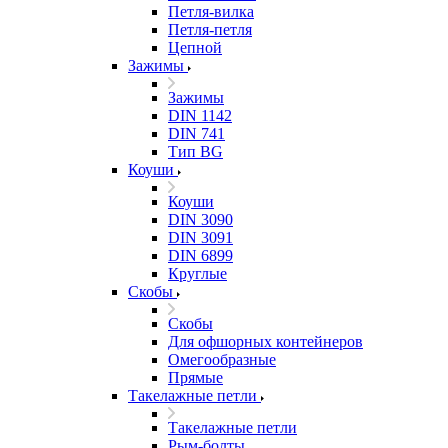
Петля-вилка
Петля-петля
Цепной
Зажимы
Зажимы
DIN 1142
DIN 741
Тип BG
Коуши
Коуши
DIN 3090
DIN 3091
DIN 6899
Круглые
Скобы
Скобы
Для офшорных контейнеров
Омегообразные
Прямые
Такелажные петли
Такелажные петли
Рым-болты