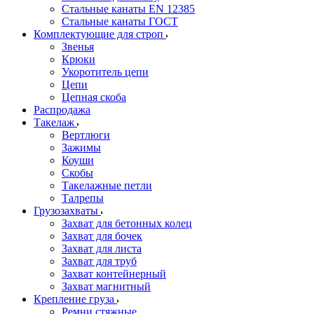
Стальные канаты EN 12385
Стальные канаты ГОСТ
Комплектующие для строп
Звенья
Крюки
Укоротитель цепи
Цепи
Цепная скоба
Распродажа
Такелаж
Вертлюги
Зажимы
Коуши
Скобы
Такелажные петли
Талрепы
Грузозахваты
Захват для бетонных колец
Захват для бочек
Захват для листа
Захват для труб
Захват контейнерный
Захват магнитный
Крепление груза
Ремни стяжные