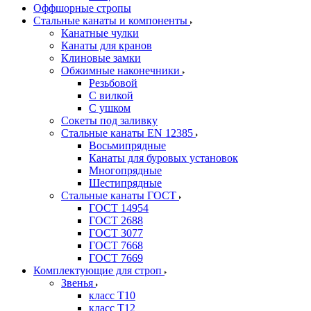
Оффшорные стропы
Стальные канаты и компоненты
Канатные чулки
Канаты для кранов
Клиновые замки
Обжимные наконечники
Резьбовой
С вилкой
С ушком
Сокеты под заливку
Стальные канаты EN 12385
Восьмипрядные
Канаты для буровых установок
Многопрядные
Шестипрядные
Стальные канаты ГОСТ
ГОСТ 14954
ГОСТ 2688
ГОСТ 3077
ГОСТ 7668
ГОСТ 7669
Комплектующие для строп
Звенья
класс Т10
класс Т12