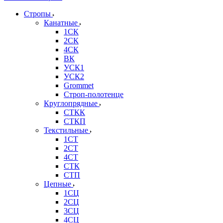
Стропы
Канатные
1СК
2СК
4СК
ВК
УСК1
УСК2
Grommet
Строп-полотенце
Круглопрядные
СТКК
СТКП
Текстильные
1СТ
2СТ
4СТ
СТК
СТП
Цепные
1СЦ
2СЦ
3СЦ
4СЦ