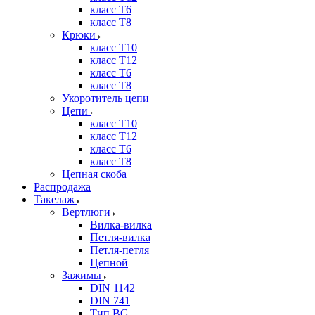
класс Т6
класс Т8
Крюки
класс Т10
класс Т12
класс Т6
класс Т8
Укоротитель цепи
Цепи
класс Т10
класс Т12
класс Т6
класс Т8
Цепная скоба
Распродажа
Такелаж
Вертлюги
Вилка-вилка
Петля-вилка
Петля-петля
Цепной
Зажимы
DIN 1142
DIN 741
Тип BG