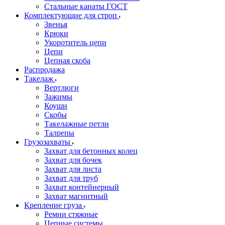
Стальные канаты ГОСТ
Комплектующие для строп
Звенья
Крюки
Укоротитель цепи
Цепи
Цепная скоба
Распродажа
Такелаж
Вертлюги
Зажимы
Коуши
Скобы
Такелажные петли
Талрепы
Грузозахваты
Захват для бетонных колец
Захват для бочек
Захват для листа
Захват для труб
Захват контейнерный
Захват магнитный
Крепление груза
Ремни стяжные
Цепные системы