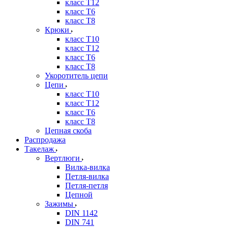
класс Т12
класс Т6
класс Т8
Крюки
класс Т10
класс Т12
класс Т6
класс Т8
Укоротитель цепи
Цепи
класс Т10
класс Т12
класс Т6
класс Т8
Цепная скоба
Распродажа
Такелаж
Вертлюги
Вилка-вилка
Петля-вилка
Петля-петля
Цепной
Зажимы
DIN 1142
DIN 741