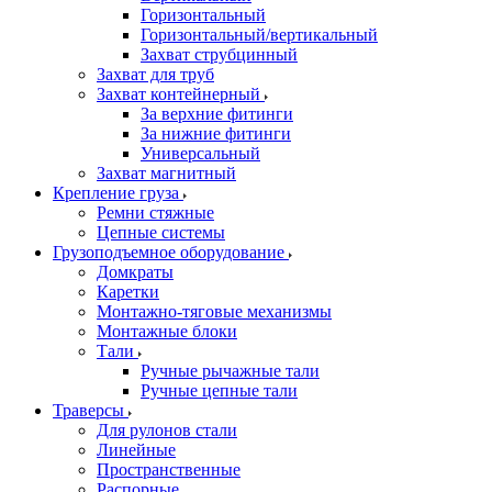
Горизонтальный
Горизонтальный/вертикальный
Захват струбцинный
Захват для труб
Захват контейнерный
За верхние фитинги
За нижние фитинги
Универсальный
Захват магнитный
Крепление груза
Ремни стяжные
Цепные системы
Грузоподъемное оборудование
Домкраты
Каретки
Монтажно-тяговые механизмы
Монтажные блоки
Тали
Ручные рычажные тали
Ручные цепные тали
Траверсы
Для рулонов стали
Линейные
Пространственные
Распорные