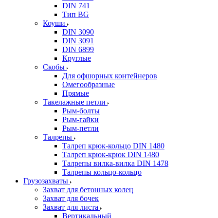
DIN 741
Тип BG
Коуши
DIN 3090
DIN 3091
DIN 6899
Круглые
Скобы
Для офшорных контейнеров
Омегообразные
Прямые
Такелажные петли
Рым-болты
Рым-гайки
Рым-петли
Талрепы
Талреп крюк-кольцо DIN 1480
Талреп крюк-крюк DIN 1480
Талрепы вилка-вилка DIN 1478
Талрепы кольцо-кольцо
Грузозахваты
Захват для бетонных колец
Захват для бочек
Захват для листа
Вертикальный