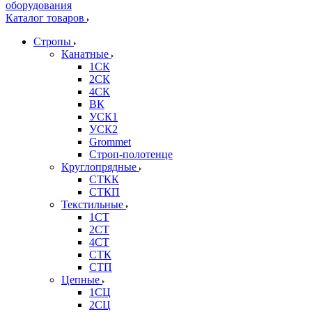
Каталог товаров
Стропы
Канатные
1СК
2СК
4СК
ВК
УСК1
УСК2
Grommet
Строп-полотенце
Круглопрядные
СТКК
СТКП
Текстильные
1СТ
2СТ
4СТ
СТК
СТП
Цепные
1СЦ
2СЦ