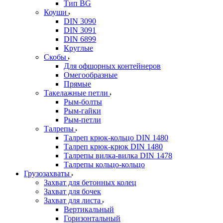
Тип BG
Коуши
DIN 3090
DIN 3091
DIN 6899
Круглые
Скобы
Для офшорных контейнеров
Омегообразные
Прямые
Такелажные петли
Рым-болты
Рым-гайки
Рым-петли
Талрепы
Талреп крюк-кольцо DIN 1480
Талреп крюк-крюк DIN 1480
Талрепы вилка-вилка DIN 1478
Талрепы кольцо-кольцо
Грузозахваты
Захват для бетонных колец
Захват для бочек
Захват для листа
Вертикальный
Горизонтальный