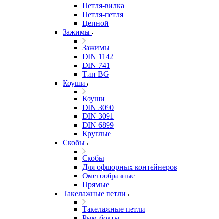
Петля-вилка
Петля-петля
Цепной
Зажимы
Зажимы
DIN 1142
DIN 741
Тип BG
Коуши
Коуши
DIN 3090
DIN 3091
DIN 6899
Круглые
Скобы
Скобы
Для офшорных контейнеров
Омегообразные
Прямые
Такелажные петли
Такелажные петли
Рым-болты