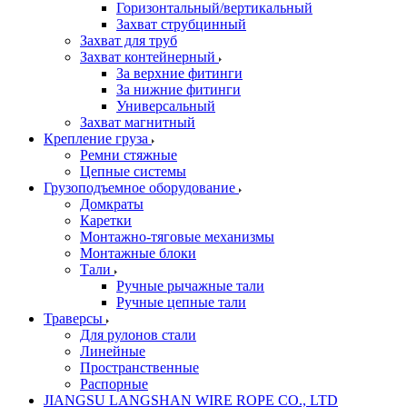
Горизонтальный/вертикальный
Захват струбцинный
Захват для труб
Захват контейнерный
За верхние фитинги
За нижние фитинги
Универсальный
Захват магнитный
Крепление груза
Ремни стяжные
Цепные системы
Грузоподъемное оборудование
Домкраты
Каретки
Монтажно-тяговые механизмы
Монтажные блоки
Тали
Ручные рычажные тали
Ручные цепные тали
Траверсы
Для рулонов стали
Линейные
Пространственные
Распорные
JIANGSU LANGSHAN WIRE ROPE CO., LTD