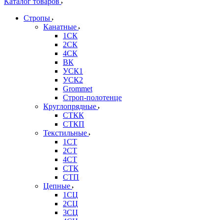
Каталог товаров
Стропы
Канатные
1СК
2СК
4СК
ВК
УСК1
УСК2
Grommet
Строп-полотенце
Круглопрядные
СТКК
СТКП
Текстильные
1СТ
2СТ
4СТ
СТК
СТП
Цепные
1СЦ
2СЦ
3СЦ