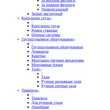
За верхние фитинги
За нижние фитинги
Универсальный
Захват магнитный
Крепление груза
Крепление груза
Ремни стяжные
Цепные системы
Грузоподъемное оборудование
Грузоподъемное оборудование
Домкраты
Каретки
Монтажно-тяговые механизмы
Монтажные блоки
Тали
Тали
Ручные рычажные тали
Ручные цепные тали
Траверсы
Траверсы
Для рулонов стали
Линейные