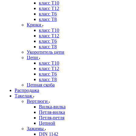
класс Т10
класс Т12
класс Т6
класс Т8
Крюки
класс Т10
класс Т12
класс Т6
класс Т8
Укоротитель цепи
Цепи
класс Т10
класс Т12
класс Т6
класс Т8
Цепная скоба
Распродажа
Такелаж
Вертлюги
Вилка-вилка
Петля-вилка
Петля-петля
Цепной
Зажимы
DIN 1142