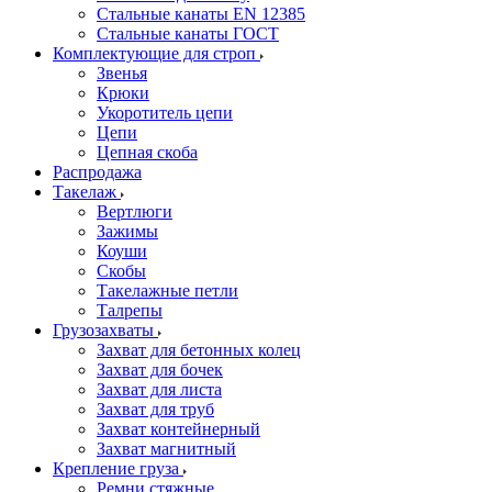
Стальные канаты EN 12385
Стальные канаты ГОСТ
Комплектующие для строп
Звенья
Крюки
Укоротитель цепи
Цепи
Цепная скоба
Распродажа
Такелаж
Вертлюги
Зажимы
Коуши
Скобы
Такелажные петли
Талрепы
Грузозахваты
Захват для бетонных колец
Захват для бочек
Захват для листа
Захват для труб
Захват контейнерный
Захват магнитный
Крепление груза
Ремни стяжные