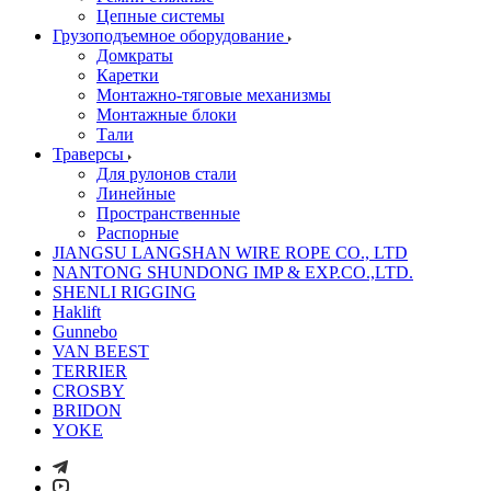
Цепные системы
Грузоподъемное оборудование
Домкраты
Каретки
Монтажно-тяговые механизмы
Монтажные блоки
Тали
Траверсы
Для рулонов стали
Линейные
Пространственные
Распорные
JIANGSU LANGSHAN WIRE ROPE CO., LTD
NANTONG SHUNDONG IMP & EXP.CO.,LTD.
SHENLI RIGGING
Haklift
Gunnebo
VAN BEEST
TERRIER
CROSBY
BRIDON
YOKE