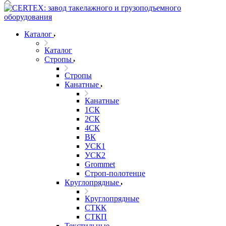
Каталог
Каталог
Стропы
Стропы
Канатные
Канатные
1СК
2СК
4СК
ВК
УСК1
УСК2
Grommet
Строп-полотенце
Круглопрядные
Круглопрядные
СТКК
СТКП
Текстильные