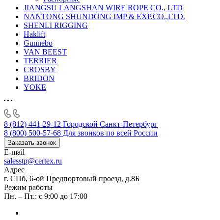
JIANGSU LANGSHAN WIRE ROPE CO., LTD
NANTONG SHUNDONG IMP & EXP.CO.,LTD.
SHENLI RIGGING
Haklift
Gunnebo
VAN BEEST
TERRIER
CROSBY
BRIDON
YOKE
8 (812) 441-29-12
Городской Санкт-Петербург
8 (800) 500-57-68
Для звонков по всей России
Заказать звонок
E-mail
salesstp@certex.ru
Адрес
г. СПб, 6-ой Предпортовый проезд, д.8Б
Режим работы
Пн. – Пт.: с 9:00 до 17:00