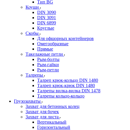
Тип BG
Коуши
DIN 3090
DIN 3091
DIN 6899
Круглые
Скобы
Для офшорных контейнеров
Омегообразные
Прямые
Такелажные петли
Рым-болты
Рым-гайки
Рым-петли
Талрепы
Талреп крюк-кольцо DIN 1480
Талреп крюк-крюк DIN 1480
Талрепы вилка-вилка DIN 1478
Талрепы кольцо-кольцо
Грузозахваты
Захват для бетонных колец
Захват для бочек
Захват для листа
Вертикальный
Горизонтальный