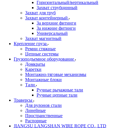
Горизонтальный/вертикальный
Захват струбцинный
Захват для труб
Захват контейнерный
За верхние фитинги
За нижние фитинги
Универсальный
Захват магнитный
Крепление груза
Ремни стяжные
Цепные системы
Грузоподъемное оборудование
Домкраты
Каретки
Монтажно-тяговые механизмы
Монтажные блоки
Тали
Ручные рычажные тали
Ручные цепные тали
Траверсы
Для рулонов стали
Линейные
Пространственные
Распорные
JIANGSU LANGSHAN WIRE ROPE CO., LTD