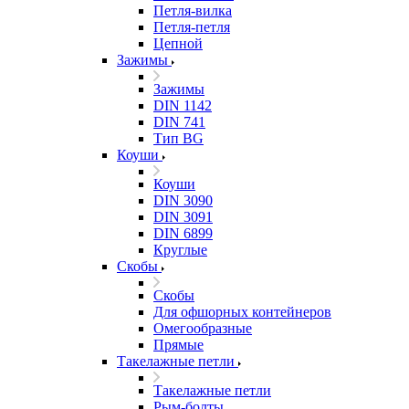
Петля-вилка
Петля-петля
Цепной
Зажимы
Зажимы
DIN 1142
DIN 741
Тип BG
Коуши
Коуши
DIN 3090
DIN 3091
DIN 6899
Круглые
Скобы
Скобы
Для офшорных контейнеров
Омегообразные
Прямые
Такелажные петли
Такелажные петли
Рым-болты