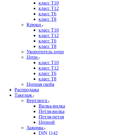
класс Т10
класс Т12
класс Т6
класс Т8
Крюки
класс Т10
класс Т12
класс Т6
класс Т8
Укоротитель цепи
Цепи
класс Т10
класс Т12
класс Т6
класс Т8
Цепная скоба
Распродажа
Такелаж
Вертлюги
Вилка-вилка
Петля-вилка
Петля-петля
Цепной
Зажимы
DIN 1142