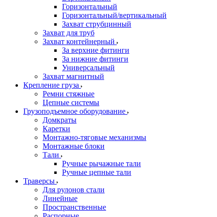
Горизонтальный
Горизонтальный/вертикальный
Захват струбцинный
Захват для труб
Захват контейнерный
За верхние фитинги
За нижние фитинги
Универсальный
Захват магнитный
Крепление груза
Ремни стяжные
Цепные системы
Грузоподъемное оборудование
Домкраты
Каретки
Монтажно-тяговые механизмы
Монтажные блоки
Тали
Ручные рычажные тали
Ручные цепные тали
Траверсы
Для рулонов стали
Линейные
Пространственные
Распорные