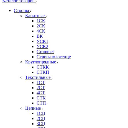
Каталог товаров
Стропы
Канатные
1СК
2СК
4СК
ВК
УСК1
УСК2
Grommet
Строп-полотенце
Круглопрядные
СТКК
СТКП
Текстильные
1СТ
2СТ
4СТ
СТК
СТП
Цепные
1СЦ
2СЦ
3СЦ