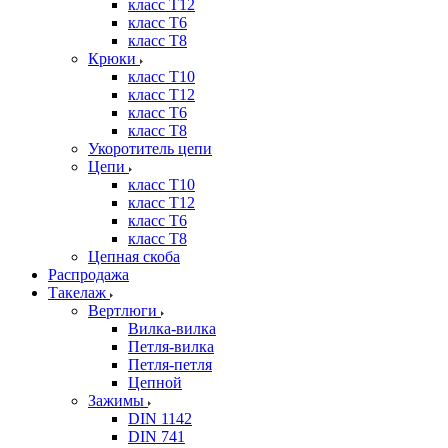
класс Т12
класс Т6
класс Т8
Крюки
класс Т10
класс Т12
класс Т6
класс Т8
Укоротитель цепи
Цепи
класс Т10
класс Т12
класс Т6
класс Т8
Цепная скоба
Распродажа
Такелаж
Вертлюги
Вилка-вилка
Петля-вилка
Петля-петля
Цепной
Зажимы
DIN 1142
DIN 741