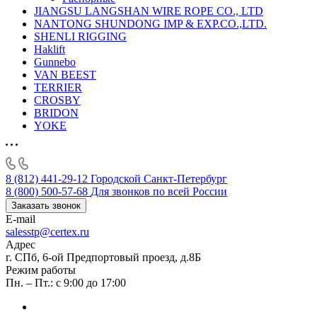
JIANGSU LANGSHAN WIRE ROPE CO., LTD
NANTONG SHUNDONG IMP & EXP.CO.,LTD.
SHENLI RIGGING
Haklift
Gunnebo
VAN BEEST
TERRIER
CROSBY
BRIDON
YOKE
8 (812) 441-29-12
Городской Санкт-Петербург
8 (800) 500-57-68
Для звонков по всей России
Заказать звонок
E-mail
salesstp@certex.ru
Адрес
г. СПб, 6-ой Предпортовый проезд, д.8Б
Режим работы
Пн. – Пт.: с 9:00 до 17:00