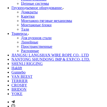
Цепные системы
Грузоподъемное оборудование
Домкраты
Каретки
Монтажно-тяговые механизмы
Монтажные блоки
Тали
Траверсы
Для рулонов стали
Линейные
Пространственные
Распорные
JIANGSU LANGSHAN WIRE ROPE CO., LTD
NANTONG SHUNDONG IMP & EXP.CO.,LTD.
SHENLI RIGGING
Haklift
Gunnebo
VAN BEEST
TERRIER
CROSBY
BRIDON
YOKE