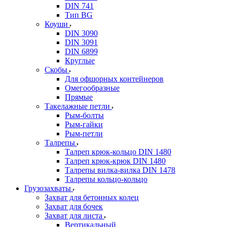
DIN 741
Тип BG
Коуши
DIN 3090
DIN 3091
DIN 6899
Круглые
Скобы
Для офшорных контейнеров
Омегообразные
Прямые
Такелажные петли
Рым-болты
Рым-гайки
Рым-петли
Талрепы
Талреп крюк-кольцо DIN 1480
Талреп крюк-крюк DIN 1480
Талрепы вилка-вилка DIN 1478
Талрепы кольцо-кольцо
Грузозахваты
Захват для бетонных колец
Захват для бочек
Захват для листа
Вертикальный