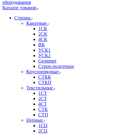
Каталог товаров
Стропы
Канатные
1СК
2СК
4СК
ВК
УСК1
УСК2
Grommet
Строп-полотенце
Круглопрядные
СТКК
СТКП
Текстильные
1СТ
2СТ
4СТ
СТК
СТП
Цепные
1СЦ
2СЦ