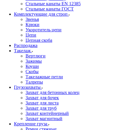
Стальные канаты EN 12385
Стальные канаты ГОСТ
Комплектующие для строп
Звенья
Крюки
Укоротитель цепи
Цепи
Цепная скоба
Распродажа
Такелаж
Вертлюги
Зажимы
Коуши
Скобы
Такелажные петли
Талрепы
Грузозахваты
Захват для бетонных колец
Захват для бочек
Захват для листа
Захват для труб
Захват контейнерный
Захват магнитный
Крепление груза
Ремни стяжные