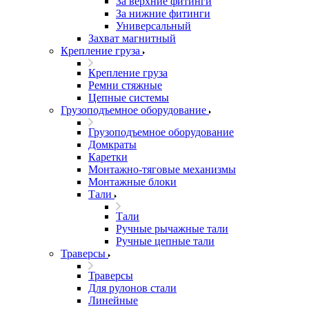
За верхние фитинги
За нижние фитинги
Универсальный
Захват магнитный
Крепление груза
Крепление груза
Ремни стяжные
Цепные системы
Грузоподъемное оборудование
Грузоподъемное оборудование
Домкраты
Каретки
Монтажно-тяговые механизмы
Монтажные блоки
Тали
Тали
Ручные рычажные тали
Ручные цепные тали
Траверсы
Траверсы
Для рулонов стали
Линейные