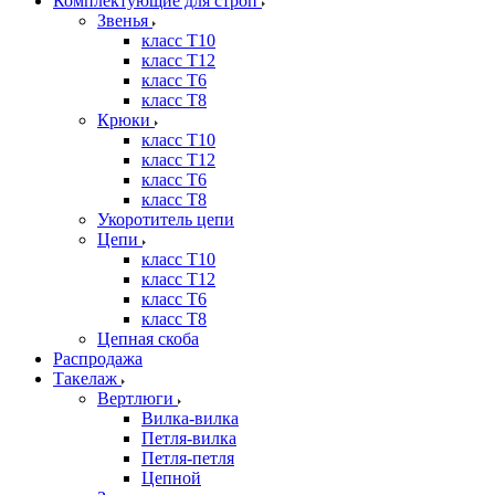
Комплектующие для строп
Звенья
класс Т10
класс Т12
класс Т6
класс Т8
Крюки
класс Т10
класс Т12
класс Т6
класс Т8
Укоротитель цепи
Цепи
класс Т10
класс Т12
класс Т6
класс Т8
Цепная скоба
Распродажа
Такелаж
Вертлюги
Вилка-вилка
Петля-вилка
Петля-петля
Цепной