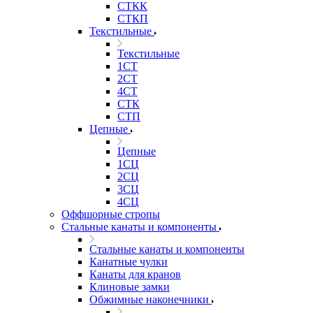
СТКК
СТКП
Текстильные
Текстильные
1СТ
2СТ
4СТ
СТК
СТП
Цепные
Цепные
1СЦ
2СЦ
3СЦ
4СЦ
Оффшорные стропы
Стальные канаты и компоненты
Стальные канаты и компоненты
Канатные чулки
Канаты для кранов
Клиновые замки
Обжимные наконечники