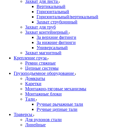
Захват для листа
Вертикальный
Горизонтальный
Горизонтальный/вертикальный
Захват струбцинный
Захват для труб
Захват контейнерный
За верхние фитинги
За нижние фитинги
Универсальный
Захват магнитный
Крепление груза
Ремни стяжные
Цепные системы
Грузоподъемное оборудование
Домкраты
Каретки
Монтажно-тяговые механизмы
Монтажные блоки
Тали
Ручные рычажные тали
Ручные цепные тали
Траверсы
Для рулонов стали
Линейные