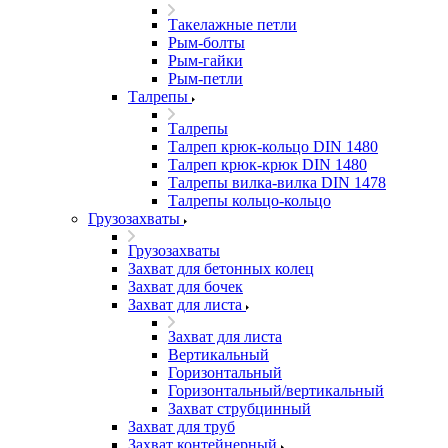
Такелажные петли
Рым-болты
Рым-гайки
Рым-петли
Талрепы
Талрепы
Талреп крюк-кольцо DIN 1480
Талреп крюк-крюк DIN 1480
Талрепы вилка-вилка DIN 1478
Талрепы кольцо-кольцо
Грузозахваты
Грузозахваты
Захват для бетонных колец
Захват для бочек
Захват для листа
Захват для листа
Вертикальный
Горизонтальный
Горизонтальный/вертикальный
Захват струбцинный
Захват для труб
Захват контейнерный