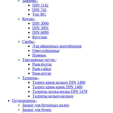
Зажимы
DIN 1142
DIN 741
Тип BG
Коуши
DIN 3090
DIN 3091
DIN 6899
Круглые
Скобы
Для офшорных контейнеров
Омегообразные
Прямые
Такелажные петли
Рым-болты
Рым-гайки
Рым-петли
Талрепы
Талреп крюк-кольцо DIN 1480
Талреп крюк-крюк DIN 1480
Талрепы вилка-вилка DIN 1478
Талрепы кольцо-кольцо
Грузозахваты
Захват для бетонных колец
Захват для бочек