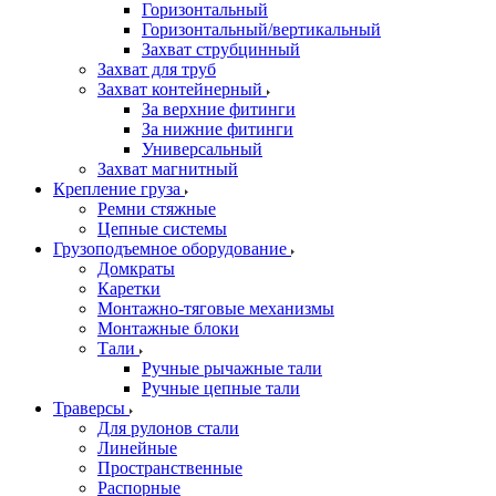
Горизонтальный
Горизонтальный/вертикальный
Захват струбцинный
Захват для труб
Захват контейнерный
За верхние фитинги
За нижние фитинги
Универсальный
Захват магнитный
Крепление груза
Ремни стяжные
Цепные системы
Грузоподъемное оборудование
Домкраты
Каретки
Монтажно-тяговые механизмы
Монтажные блоки
Тали
Ручные рычажные тали
Ручные цепные тали
Траверсы
Для рулонов стали
Линейные
Пространственные
Распорные