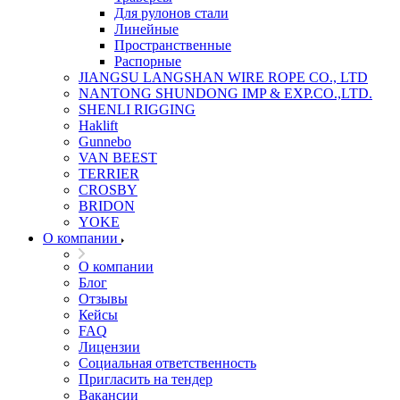
Для рулонов стали
Линейные
Пространственные
Распорные
JIANGSU LANGSHAN WIRE ROPE CO., LTD
NANTONG SHUNDONG IMP & EXP.CO.,LTD.
SHENLI RIGGING
Haklift
Gunnebo
VAN BEEST
TERRIER
CROSBY
BRIDON
YOKE
О компании
О компании
Блог
Отзывы
Кейсы
FAQ
Лицензии
Социальная ответственность
Пригласить на тендер
Вакансии