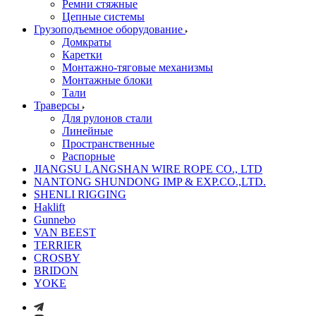
Ремни стяжные
Цепные системы
Грузоподъемное оборудование
Домкраты
Каретки
Монтажно-тяговые механизмы
Монтажные блоки
Тали
Траверсы
Для рулонов стали
Линейные
Пространственные
Распорные
JIANGSU LANGSHAN WIRE ROPE CO., LTD
NANTONG SHUNDONG IMP & EXP.CO.,LTD.
SHENLI RIGGING
Haklift
Gunnebo
VAN BEEST
TERRIER
CROSBY
BRIDON
YOKE