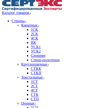
Каталог товаров
Стропы
Канатные
1СК
2СК
4СК
ВК
УСК1
УСК2
Grommet
Строп-полотенце
Круглопрядные
СТКК
СТКП
Текстильные
1СТ
2СТ
4СТ
СТК
СТП
Цепные
1СЦ