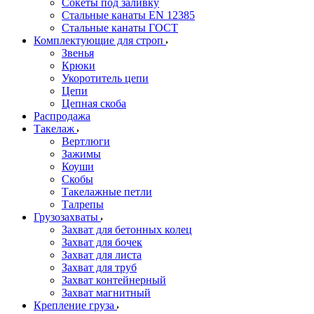
Сокеты под заливку
Стальные канаты EN 12385
Стальные канаты ГОСТ
Комплектующие для строп
Звенья
Крюки
Укоротитель цепи
Цепи
Цепная скоба
Распродажа
Такелаж
Вертлюги
Зажимы
Коуши
Скобы
Такелажные петли
Талрепы
Грузозахваты
Захват для бетонных колец
Захват для бочек
Захват для листа
Захват для труб
Захват контейнерный
Захват магнитный
Крепление груза