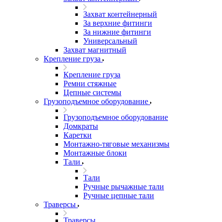
Захват контейнерный
За верхние фитинги
За нижние фитинги
Универсальный
Захват магнитный
Крепление груза
Крепление груза
Ремни стяжные
Цепные системы
Грузоподъемное оборудование
Грузоподъемное оборудование
Домкраты
Каретки
Монтажно-тяговые механизмы
Монтажные блоки
Тали
Тали
Ручные рычажные тали
Ручные цепные тали
Траверсы
Траверсы