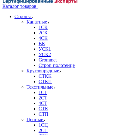
Каталог товаров
Стропы
Канатные
1СК
2СК
4СК
ВК
УСК1
УСК2
Grommet
Строп-полотенце
Круглопрядные
СТКК
СТКП
Текстильные
1СТ
2СТ
4СТ
СТК
СТП
Цепные
1СЦ
2СЦ