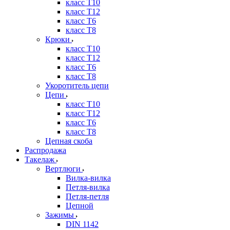
класс Т10
класс Т12
класс Т6
класс Т8
Крюки
класс Т10
класс Т12
класс Т6
класс Т8
Укоротитель цепи
Цепи
класс Т10
класс Т12
класс Т6
класс Т8
Цепная скоба
Распродажа
Такелаж
Вертлюги
Вилка-вилка
Петля-вилка
Петля-петля
Цепной
Зажимы
DIN 1142