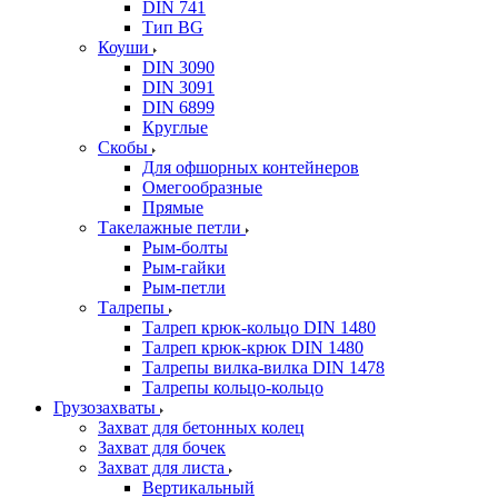
DIN 741
Тип BG
Коуши
DIN 3090
DIN 3091
DIN 6899
Круглые
Скобы
Для офшорных контейнеров
Омегообразные
Прямые
Такелажные петли
Рым-болты
Рым-гайки
Рым-петли
Талрепы
Талреп крюк-кольцо DIN 1480
Талреп крюк-крюк DIN 1480
Талрепы вилка-вилка DIN 1478
Талрепы кольцо-кольцо
Грузозахваты
Захват для бетонных колец
Захват для бочек
Захват для листа
Вертикальный