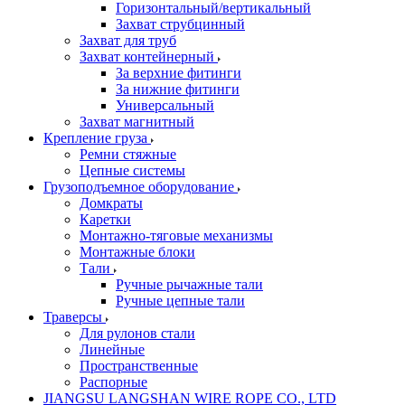
Горизонтальный/вертикальный
Захват струбцинный
Захват для труб
Захват контейнерный
За верхние фитинги
За нижние фитинги
Универсальный
Захват магнитный
Крепление груза
Ремни стяжные
Цепные системы
Грузоподъемное оборудование
Домкраты
Каретки
Монтажно-тяговые механизмы
Монтажные блоки
Тали
Ручные рычажные тали
Ручные цепные тали
Траверсы
Для рулонов стали
Линейные
Пространственные
Распорные
JIANGSU LANGSHAN WIRE ROPE CO., LTD