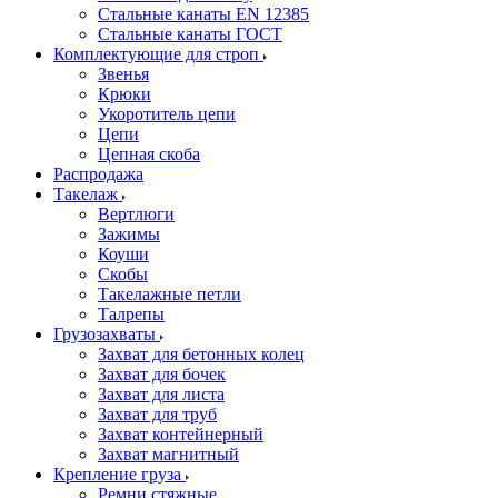
Стальные канаты EN 12385
Стальные канаты ГОСТ
Комплектующие для строп
Звенья
Крюки
Укоротитель цепи
Цепи
Цепная скоба
Распродажа
Такелаж
Вертлюги
Зажимы
Коуши
Скобы
Такелажные петли
Талрепы
Грузозахваты
Захват для бетонных колец
Захват для бочек
Захват для листа
Захват для труб
Захват контейнерный
Захват магнитный
Крепление груза
Ремни стяжные