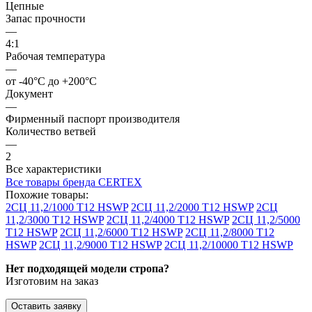
Цепные
Запас прочности
—
4:1
Рабочая температура
—
от -40°C до +200°C
Документ
—
Фирменный паспорт производителя
Количество ветвей
—
2
Все характеристики
Все товары бренда CERTEX
Похожие товары:
2СЦ 11,2/1000 Т12 HSWP
2СЦ 11,2/2000 Т12 HSWP
2СЦ
11,2/3000 Т12 HSWP
2СЦ 11,2/4000 Т12 HSWP
2СЦ 11,2/5000
Т12 HSWP
2СЦ 11,2/6000 Т12 HSWP
2СЦ 11,2/8000 Т12
HSWP
2СЦ 11,2/9000 Т12 HSWP
2СЦ 11,2/10000 Т12 HSWP
Нет подходящей модели стропа?
Изготовим на заказ
Оставить заявку