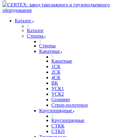
Каталог
Каталог
Стропы
Стропы
Канатные
Канатные
1СК
2СК
4СК
ВК
УСК1
УСК2
Grommet
Строп-полотенце
Круглопрядные
Круглопрядные
СТКК
СТКП
Текстильные