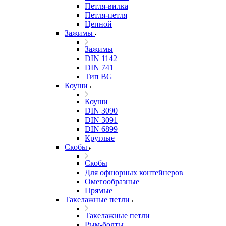
Петля-вилка
Петля-петля
Цепной
Зажимы
Зажимы
DIN 1142
DIN 741
Тип BG
Коуши
Коуши
DIN 3090
DIN 3091
DIN 6899
Круглые
Скобы
Скобы
Для офшорных контейнеров
Омегообразные
Прямые
Такелажные петли
Такелажные петли
Рым-болты