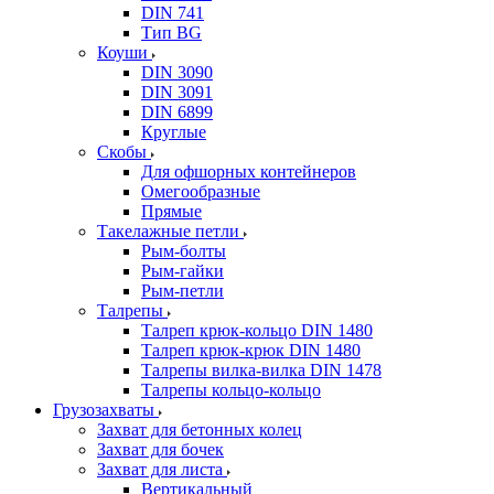
DIN 741
Тип BG
Коуши
DIN 3090
DIN 3091
DIN 6899
Круглые
Скобы
Для офшорных контейнеров
Омегообразные
Прямые
Такелажные петли
Рым-болты
Рым-гайки
Рым-петли
Талрепы
Талреп крюк-кольцо DIN 1480
Талреп крюк-крюк DIN 1480
Талрепы вилка-вилка DIN 1478
Талрепы кольцо-кольцо
Грузозахваты
Захват для бетонных колец
Захват для бочек
Захват для листа
Вертикальный