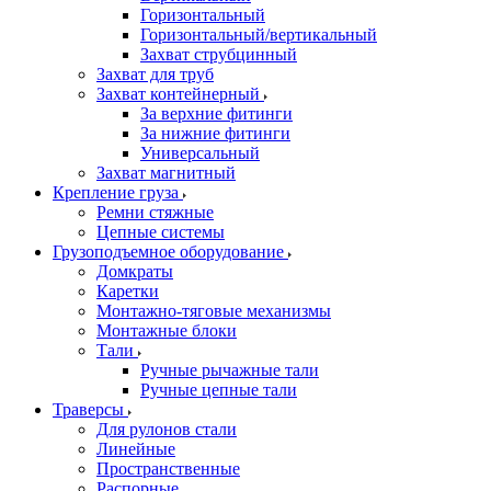
Горизонтальный
Горизонтальный/вертикальный
Захват струбцинный
Захват для труб
Захват контейнерный
За верхние фитинги
За нижние фитинги
Универсальный
Захват магнитный
Крепление груза
Ремни стяжные
Цепные системы
Грузоподъемное оборудование
Домкраты
Каретки
Монтажно-тяговые механизмы
Монтажные блоки
Тали
Ручные рычажные тали
Ручные цепные тали
Траверсы
Для рулонов стали
Линейные
Пространственные
Распорные