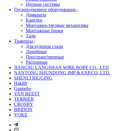
Цепные системы
Грузоподъемное оборудование
Домкраты
Каретки
Монтажно-тяговые механизмы
Монтажные блоки
Тали
Траверсы
Для рулонов стали
Линейные
Пространственные
Распорные
JIANGSU LANGSHAN WIRE ROPE CO., LTD
NANTONG SHUNDONG IMP & EXP.CO.,LTD.
SHENLI RIGGING
Haklift
Gunnebo
VAN BEEST
TERRIER
CROSBY
BRIDON
YOKE