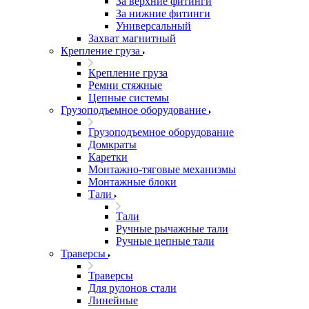
За верхние фитинги
За нижние фитинги
Универсальный
Захват магнитный
Крепление груза
Крепление груза
Ремни стяжные
Цепные системы
Грузоподъемное оборудование
Грузоподъемное оборудование
Домкраты
Каретки
Монтажно-тяговые механизмы
Монтажные блоки
Тали
Тали
Ручные рычажные тали
Ручные цепные тали
Траверсы
Траверсы
Для рулонов стали
Линейные