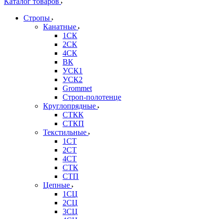
Каталог товаров
Стропы
Канатные
1СК
2СК
4СК
ВК
УСК1
УСК2
Grommet
Строп-полотенце
Круглопрядные
СТКК
СТКП
Текстильные
1СТ
2СТ
4СТ
СТК
СТП
Цепные
1СЦ
2СЦ
3СЦ