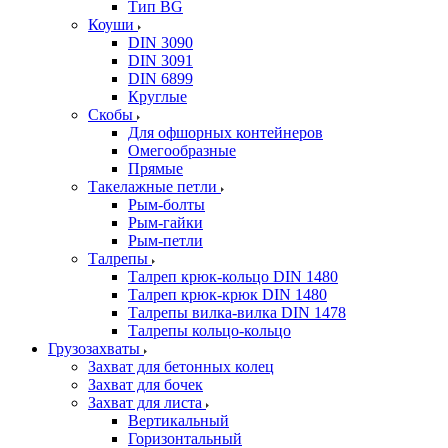
Тип BG
Коуши
DIN 3090
DIN 3091
DIN 6899
Круглые
Скобы
Для офшорных контейнеров
Омегообразные
Прямые
Такелажные петли
Рым-болты
Рым-гайки
Рым-петли
Талрепы
Талреп крюк-кольцо DIN 1480
Талреп крюк-крюк DIN 1480
Талрепы вилка-вилка DIN 1478
Талрепы кольцо-кольцо
Грузозахваты
Захват для бетонных колец
Захват для бочек
Захват для листа
Вертикальный
Горизонтальный