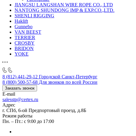
JIANGSU LANGSHAN WIRE ROPE CO., LTD
NANTONG SHUNDONG IMP & EXP.CO.,LTD.
SHENLI RIGGING
Haklift
Gunnebo
VAN BEEST
TERRIER
CROSBY
BRIDON
YOKE
8 (812) 441-29-12
Городской Санкт-Петербург
8 (800) 500-57-68
Для звонков по всей России
Заказать звонок
E-mail
salesstp@certex.ru
Адрес
г. СПб, 6-ой Предпортовый проезд, д.8Б
Режим работы
Пн. – Пт.: с 9:00 до 17:00