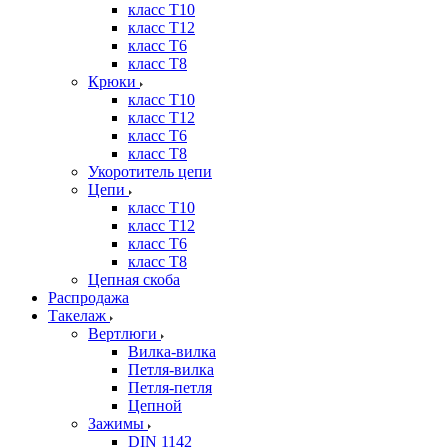
класс Т10
класс Т12
класс Т6
класс Т8
Крюки
класс Т10
класс Т12
класс Т6
класс Т8
Укоротитель цепи
Цепи
класс Т10
класс Т12
класс Т6
класс Т8
Цепная скоба
Распродажа
Такелаж
Вертлюги
Вилка-вилка
Петля-вилка
Петля-петля
Цепной
Зажимы
DIN 1142