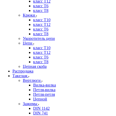
класс Т12
класс Т6
класс Т8
Крюки
класс Т10
класс Т12
класс Т6
класс Т8
Укоротитель цепи
Цепи
класс Т10
класс Т12
класс Т6
класс Т8
Цепная скоба
Распродажа
Такелаж
Вертлюги
Вилка-вилка
Петля-вилка
Петля-петля
Цепной
Зажимы
DIN 1142
DIN 741