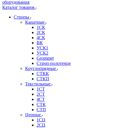
Каталог товаров
Стропы
Канатные
1СК
2СК
4СК
ВК
УСК1
УСК2
Grommet
Строп-полотенце
Круглопрядные
СТКК
СТКП
Текстильные
1СТ
2СТ
4СТ
СТК
СТП
Цепные
1СЦ
2СЦ