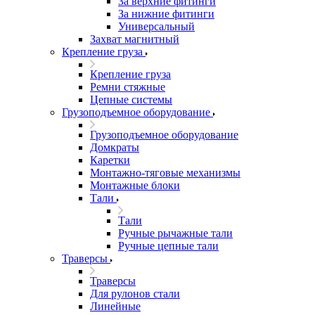
За верхние фитинги
За нижние фитинги
Универсальный
Захват магнитный
Крепление груза
Крепление груза
Ремни стяжные
Цепные системы
Грузоподъемное оборудование
Грузоподъемное оборудование
Домкраты
Каретки
Монтажно-тяговые механизмы
Монтажные блоки
Тали
Тали
Ручные рычажные тали
Ручные цепные тали
Траверсы
Траверсы
Для рулонов стали
Линейные