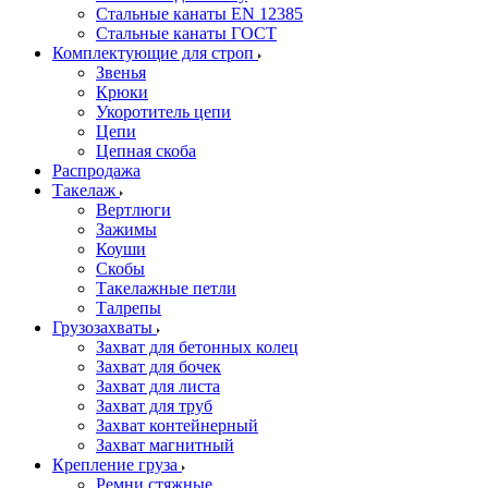
Стальные канаты EN 12385
Стальные канаты ГОСТ
Комплектующие для строп
Звенья
Крюки
Укоротитель цепи
Цепи
Цепная скоба
Распродажа
Такелаж
Вертлюги
Зажимы
Коуши
Скобы
Такелажные петли
Талрепы
Грузозахваты
Захват для бетонных колец
Захват для бочек
Захват для листа
Захват для труб
Захват контейнерный
Захват магнитный
Крепление груза
Ремни стяжные