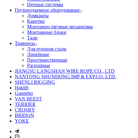
Цепные системы
Грузоподъемное оборудование
Домкраты
Каретки
Монтажно-тяговые механизмы
Монтажные блоки
Тали
Траверсы
Для рулонов стали
Линейные
Пространственные
Распорные
JIANGSU LANGSHAN WIRE ROPE CO., LTD
NANTONG SHUNDONG IMP & EXP.CO.,LTD.
SHENLI RIGGING
Haklift
Gunnebo
VAN BEEST
TERRIER
CROSBY
BRIDON
YOKE