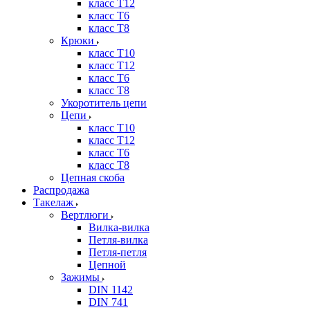
класс Т12
класс Т6
класс Т8
Крюки
класс Т10
класс Т12
класс Т6
класс Т8
Укоротитель цепи
Цепи
класс Т10
класс Т12
класс Т6
класс Т8
Цепная скоба
Распродажа
Такелаж
Вертлюги
Вилка-вилка
Петля-вилка
Петля-петля
Цепной
Зажимы
DIN 1142
DIN 741