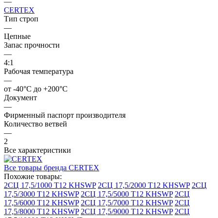
—
CERTEX
Тип строп
—
Цепные
Запас прочности
—
4:1
Рабочая температура
—
от -40°C до +200°C
Документ
—
Фирменный паспорт производителя
Количество ветвей
—
2
Все характеристики
Все товары бренда CERTEX
Похожие товары:
2СЦ 17,5/1000 Т12 KHSWP
2СЦ 17,5/2000 Т12 KHSWP
2СЦ
17,5/3000 Т12 KHSWP
2СЦ 17,5/5000 Т12 KHSWP
2СЦ
17,5/6000 Т12 KHSWP
2СЦ 17,5/7000 Т12 KHSWP
2СЦ
17,5/8000 Т12 KHSWP
2СЦ 17,5/9000 Т12 KHSWP
2СЦ