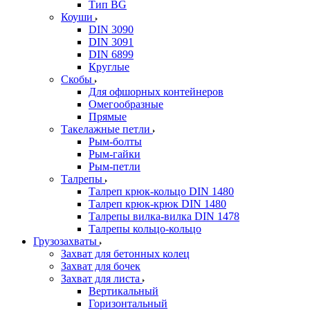
Тип BG
Коуши
DIN 3090
DIN 3091
DIN 6899
Круглые
Скобы
Для офшорных контейнеров
Омегообразные
Прямые
Такелажные петли
Рым-болты
Рым-гайки
Рым-петли
Талрепы
Талреп крюк-кольцо DIN 1480
Талреп крюк-крюк DIN 1480
Талрепы вилка-вилка DIN 1478
Талрепы кольцо-кольцо
Грузозахваты
Захват для бетонных колец
Захват для бочек
Захват для листа
Вертикальный
Горизонтальный