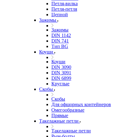
Петля-вилка
Петля-петля
Цепной
Зажимы
Зажимы
DIN 1142
DIN 741
Тип BG
Коуши
Коуши
DIN 3090
DIN 3091
DIN 6899
Круглые
Скобы
Скобы
Для офшорных контейнеров
Омегообразные
Прямые
Такелажные петли
Такелажные петли
Рым-болты