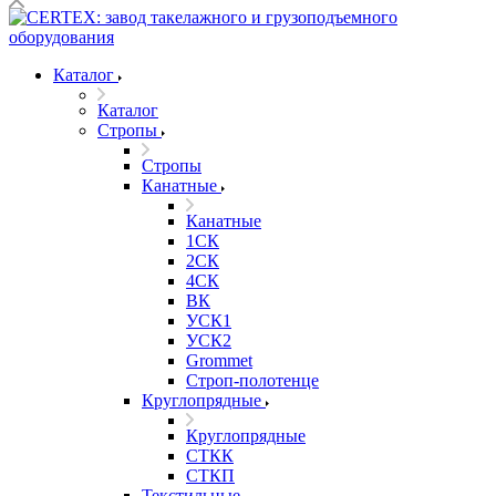
Каталог
Каталог
Стропы
Стропы
Канатные
Канатные
1СК
2СК
4СК
ВК
УСК1
УСК2
Grommet
Строп-полотенце
Круглопрядные
Круглопрядные
СТКК
СТКП
Текстильные