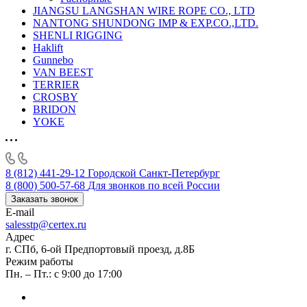
JIANGSU LANGSHAN WIRE ROPE CO., LTD
NANTONG SHUNDONG IMP & EXP.CO.,LTD.
SHENLI RIGGING
Haklift
Gunnebo
VAN BEEST
TERRIER
CROSBY
BRIDON
YOKE
8 (812) 441-29-12
Городской Санкт-Петербург
8 (800) 500-57-68
Для звонков по всей России
Заказать звонок
E-mail
salesstp@certex.ru
Адрес
г. СПб, 6-ой Предпортовый проезд, д.8Б
Режим работы
Пн. – Пт.: с 9:00 до 17:00