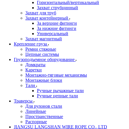
Горизонтальный/вертикальный
Захват струбцинный
Захват для труб
Захват контейнерный
За верхние фитинги
За нижние фитинги
Универсальный
Захват магнитный
Крепление груза
Ремни стяжные
Цепные системы
Грузоподъемное оборудование
Домкраты
Каретки
Монтажно-тяговые механизмы
Монтажные блоки
Тали
Ручные рычажные тали
Ручные цепные тали
Траверсы
Для рулонов стали
Линейные
Пространственные
Распорные
JIANGSU LANGSHAN WIRE ROPE CO., LTD