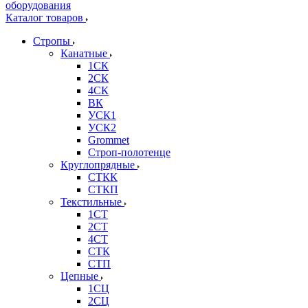
Каталог товаров
Стропы
Канатные
1СК
2СК
4СК
ВК
УСК1
УСК2
Grommet
Строп-полотенце
Круглопрядные
СТКК
СТКП
Текстильные
1СТ
2СТ
4СТ
СТК
СТП
Цепные
1СЦ
2СЦ