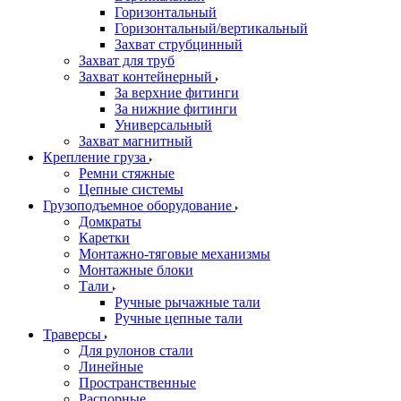
Горизонтальный
Горизонтальный/вертикальный
Захват струбцинный
Захват для труб
Захват контейнерный
За верхние фитинги
За нижние фитинги
Универсальный
Захват магнитный
Крепление груза
Ремни стяжные
Цепные системы
Грузоподъемное оборудование
Домкраты
Каретки
Монтажно-тяговые механизмы
Монтажные блоки
Тали
Ручные рычажные тали
Ручные цепные тали
Траверсы
Для рулонов стали
Линейные
Пространственные
Распорные