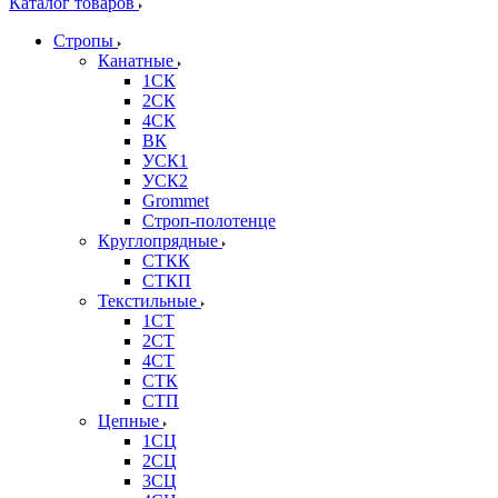
Каталог товаров
Стропы
Канатные
1СК
2СК
4СК
ВК
УСК1
УСК2
Grommet
Строп-полотенце
Круглопрядные
СТКК
СТКП
Текстильные
1СТ
2СТ
4СТ
СТК
СТП
Цепные
1СЦ
2СЦ
3СЦ