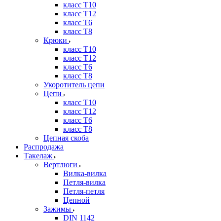
класс Т10
класс Т12
класс Т6
класс Т8
Крюки
класс Т10
класс Т12
класс Т6
класс Т8
Укоротитель цепи
Цепи
класс Т10
класс Т12
класс Т6
класс Т8
Цепная скоба
Распродажа
Такелаж
Вертлюги
Вилка-вилка
Петля-вилка
Петля-петля
Цепной
Зажимы
DIN 1142