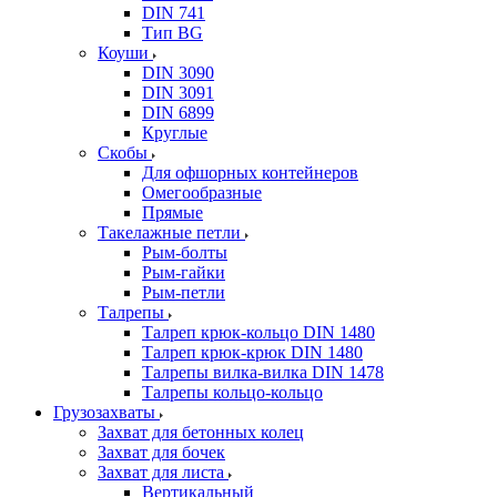
DIN 741
Тип BG
Коуши
DIN 3090
DIN 3091
DIN 6899
Круглые
Скобы
Для офшорных контейнеров
Омегообразные
Прямые
Такелажные петли
Рым-болты
Рым-гайки
Рым-петли
Талрепы
Талреп крюк-кольцо DIN 1480
Талреп крюк-крюк DIN 1480
Талрепы вилка-вилка DIN 1478
Талрепы кольцо-кольцо
Грузозахваты
Захват для бетонных колец
Захват для бочек
Захват для листа
Вертикальный