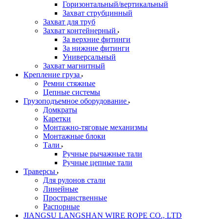
Горизонтальный/вертикальный
Захват струбцинный
Захват для труб
Захват контейнерный
За верхние фитинги
За нижние фитинги
Универсальный
Захват магнитный
Крепление груза
Ремни стяжные
Цепные системы
Грузоподъемное оборудование
Домкраты
Каретки
Монтажно-тяговые механизмы
Монтажные блоки
Тали
Ручные рычажные тали
Ручные цепные тали
Траверсы
Для рулонов стали
Линейные
Пространственные
Распорные
JIANGSU LANGSHAN WIRE ROPE CO., LTD