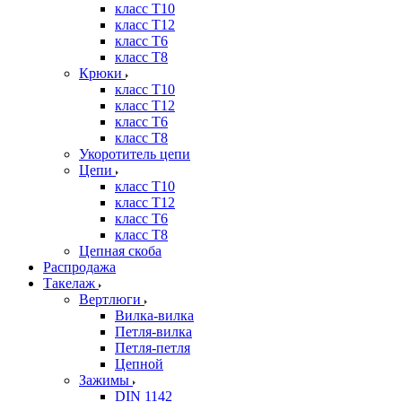
класс Т10
класс Т12
класс Т6
класс Т8
Крюки
класс Т10
класс Т12
класс Т6
класс Т8
Укоротитель цепи
Цепи
класс Т10
класс Т12
класс Т6
класс Т8
Цепная скоба
Распродажа
Такелаж
Вертлюги
Вилка-вилка
Петля-вилка
Петля-петля
Цепной
Зажимы
DIN 1142