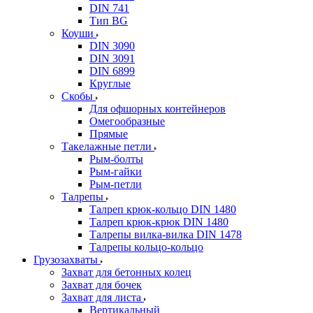
DIN 741
Тип BG
Коуши
DIN 3090
DIN 3091
DIN 6899
Круглые
Скобы
Для офшорных контейнеров
Омегообразные
Прямые
Такелажные петли
Рым-болты
Рым-гайки
Рым-петли
Талрепы
Талреп крюк-кольцо DIN 1480
Талреп крюк-крюк DIN 1480
Талрепы вилка-вилка DIN 1478
Талрепы кольцо-кольцо
Грузозахваты
Захват для бетонных колец
Захват для бочек
Захват для листа
Вертикальный