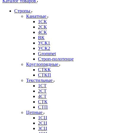
Каталог товаров
Стропы
Канатные
1СК
2СК
4СК
ВК
УСК1
УСК2
Grommet
Строп-полотенце
Круглопрядные
СТКК
СТКП
Текстильные
1СТ
2СТ
4СТ
СТК
СТП
Цепные
1СЦ
2СЦ
3СЦ