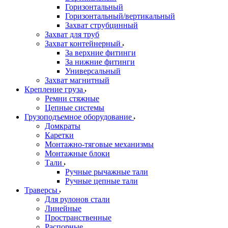
Горизонтальный
Горизонтальный/вертикальный
Захват струбцинный
Захват для труб
Захват контейнерный
За верхние фитинги
За нижние фитинги
Универсальный
Захват магнитный
Крепление груза
Ремни стяжные
Цепные системы
Грузоподъемное оборудование
Домкраты
Каретки
Монтажно-тяговые механизмы
Монтажные блоки
Тали
Ручные рычажные тали
Ручные цепные тали
Траверсы
Для рулонов стали
Линейные
Пространственные
Распорные