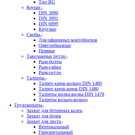
Тип BG
Коуши
DIN 3090
DIN 3091
DIN 6899
Круглые
Скобы
Для офшорных контейнеров
Омегообразные
Прямые
Такелажные петли
Рым-болты
Рым-гайки
Рым-петли
Талрепы
Талреп крюк-кольцо DIN 1480
Талреп крюк-крюк DIN 1480
Талрепы вилка-вилка DIN 1478
Талрепы кольцо-кольцо
Грузозахваты
Захват для бетонных колец
Захват для бочек
Захват для листа
Вертикальный
Горизонтальный