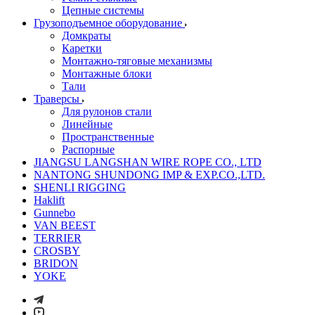
Цепные системы
Грузоподъемное оборудование
Домкраты
Каретки
Монтажно-тяговые механизмы
Монтажные блоки
Тали
Траверсы
Для рулонов стали
Линейные
Пространственные
Распорные
JIANGSU LANGSHAN WIRE ROPE CO., LTD
NANTONG SHUNDONG IMP & EXP.CO.,LTD.
SHENLI RIGGING
Haklift
Gunnebo
VAN BEEST
TERRIER
CROSBY
BRIDON
YOKE