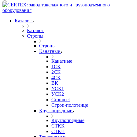
Каталог
Каталог
Стропы
Стропы
Канатные
Канатные
1СК
2СК
4СК
ВК
УСК1
УСК2
Grommet
Строп-полотенце
Круглопрядные
Круглопрядные
СТКК
СТКП
Текстильные