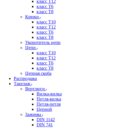
класс Т12
класс Т6
класс Т8
Крюки
класс Т10
класс Т12
класс Т6
класс Т8
Укоротитель цепи
Цепи
класс Т10
класс Т12
класс Т6
класс Т8
Цепная скоба
Распродажа
Такелаж
Вертлюги
Вилка-вилка
Петля-вилка
Петля-петля
Цепной
Зажимы
DIN 1142
DIN 741