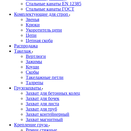
Стальные канаты EN 12385
Стальные канаты ГОСТ
Комплектующие для строп
Звенья
Крюки
Укоротитель цепи
Цепи
Цепная скоба
Распродажа
Такелаж
Вертлюги
Зажимы
Коуши
Скобы
Такелажные петли
Талрепы
Грузозахваты
Захват для бетонных колец
Захват для бочек
Захват для листа
Захват для труб
Захват контейнерный
Захват магнитный
Крепление груза
Ремни стяжные