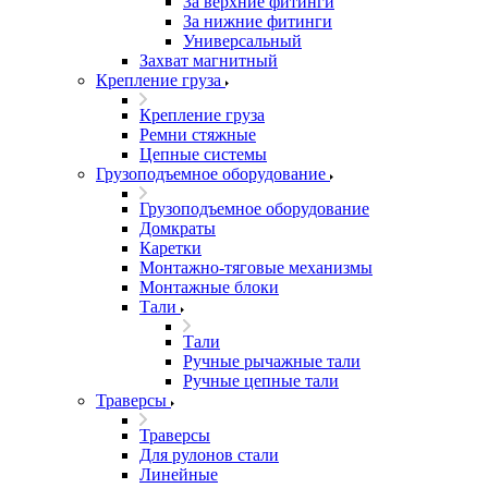
За верхние фитинги
За нижние фитинги
Универсальный
Захват магнитный
Крепление груза
Крепление груза
Ремни стяжные
Цепные системы
Грузоподъемное оборудование
Грузоподъемное оборудование
Домкраты
Каретки
Монтажно-тяговые механизмы
Монтажные блоки
Тали
Тали
Ручные рычажные тали
Ручные цепные тали
Траверсы
Траверсы
Для рулонов стали
Линейные