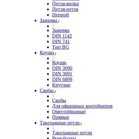
Петля-вилка
Петля-петля
Цепной
Зажимы
Зажимы
DIN 1142
DIN 741
Тип BG
Коуши
Коуши
DIN 3090
DIN 3091
DIN 6899
Круглые
Скобы
Скобы
Для офшорных контейнеров
Омегообразные
Прямые
Такелажные петли
Такелажные петли
Рым-болты