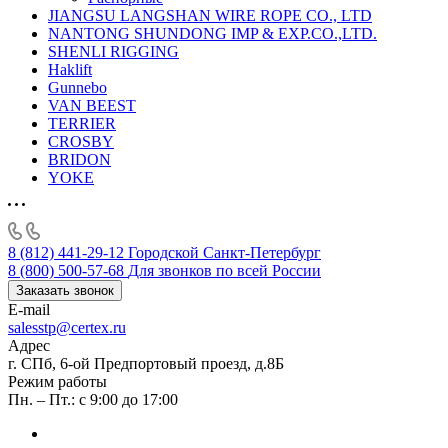
JIANGSU LANGSHAN WIRE ROPE CO., LTD
NANTONG SHUNDONG IMP & EXP.CO.,LTD.
SHENLI RIGGING
Haklift
Gunnebo
VAN BEEST
TERRIER
CROSBY
BRIDON
YOKE
8 (812) 441-29-12
Городской Санкт-Петербург
8 (800) 500-57-68
Для звонков по всей России
Заказать звонок
E-mail
salesstp@certex.ru
Адрес
г. СПб, 6-ой Предпортовый проезд, д.8Б
Режим работы
Пн. – Пт.: с 9:00 до 17:00