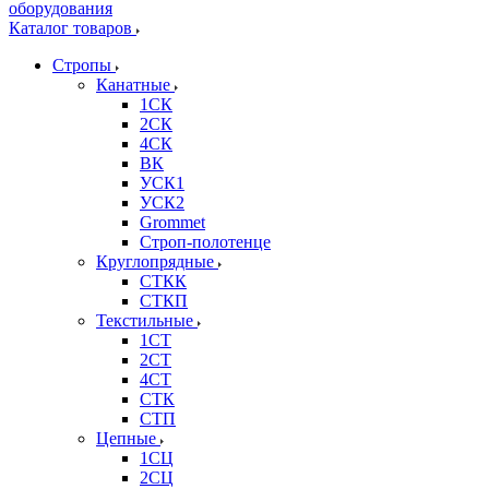
Каталог товаров
Стропы
Канатные
1СК
2СК
4СК
ВК
УСК1
УСК2
Grommet
Строп-полотенце
Круглопрядные
СТКК
СТКП
Текстильные
1СТ
2СТ
4СТ
СТК
СТП
Цепные
1СЦ
2СЦ