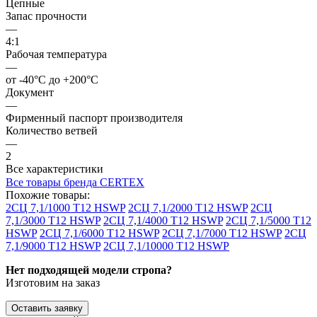
Цепные
Запас прочности
—
4:1
Рабочая температура
—
от -40°C до +200°C
Документ
—
Фирменный паспорт производителя
Количество ветвей
—
2
Все характеристики
Все товары бренда CERTEX
Похожие товары:
2СЦ 7,1/1000 Т12 HSWP
2СЦ 7,1/2000 Т12 HSWP
2СЦ
7,1/3000 Т12 HSWP
2СЦ 7,1/4000 Т12 HSWP
2СЦ 7,1/5000 Т12
HSWP
2СЦ 7,1/6000 Т12 HSWP
2СЦ 7,1/7000 Т12 HSWP
2СЦ
7,1/9000 Т12 HSWP
2СЦ 7,1/10000 Т12 HSWP
Нет подходящей модели стропа?
Изготовим на заказ
Оставить заявку