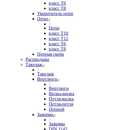
класс Т6
класс Т8
Укоротитель цепи
Цепи
Цепи
класс Т10
класс Т12
класс Т6
класс Т8
Цепная скоба
Распродажа
Такелаж
Такелаж
Вертлюги
Вертлюги
Вилка-вилка
Петля-вилка
Петля-петля
Цепной
Зажимы
Зажимы
DIN 1142