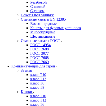
Резьбовой
С вилкой
С ушком
Сокеты под заливку
Стальные канаты EN 12385
Восьмипрядные
Канаты для буровых установок
Многопрядные
Шестипрядные
Стальные канаты ГОСТ
ГОСТ 14954
ГОСТ 2688
ГОСТ 3077
ГОСТ 7668
ГОСТ 7669
Комплектующие для строп
Звенья
класс Т10
класс Т12
класс Т6
класс Т8
Крюки
класс Т10
класс Т12
класс Т6