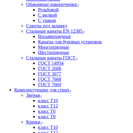
Обжимные наконечники
Резьбовой
С вилкой
С ушком
Сокеты под заливку
Стальные канаты EN 12385
Восьмипрядные
Канаты для буровых установок
Многопрядные
Шестипрядные
Стальные канаты ГОСТ
ГОСТ 14954
ГОСТ 2688
ГОСТ 3077
ГОСТ 7668
ГОСТ 7669
Комплектующие для строп
Звенья
класс Т10
класс Т12
класс Т6
класс Т8
Крюки
класс Т10
класс Т12