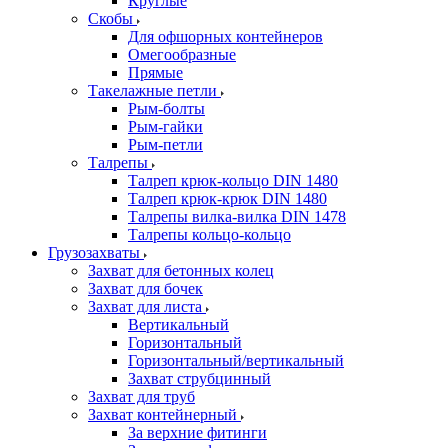
Круглые
Скобы
Для офшорных контейнеров
Омегообразные
Прямые
Такелажные петли
Рым-болты
Рым-гайки
Рым-петли
Талрепы
Талреп крюк-кольцо DIN 1480
Талреп крюк-крюк DIN 1480
Талрепы вилка-вилка DIN 1478
Талрепы кольцо-кольцо
Грузозахваты
Захват для бетонных колец
Захват для бочек
Захват для листа
Вертикальный
Горизонтальный
Горизонтальный/вертикальный
Захват струбцинный
Захват для труб
Захват контейнерный
За верхние фитинги