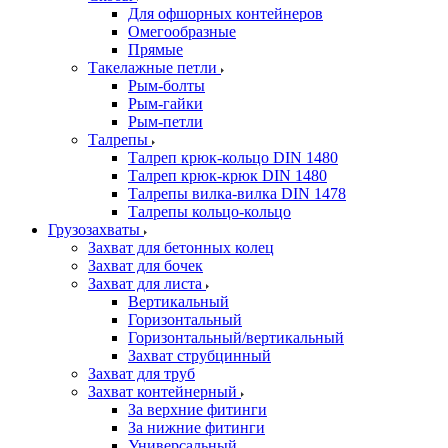
Для офшорных контейнеров
Омегообразные
Прямые
Такелажные петли
Рым-болты
Рым-гайки
Рым-петли
Талрепы
Талреп крюк-кольцо DIN 1480
Талреп крюк-крюк DIN 1480
Талрепы вилка-вилка DIN 1478
Талрепы кольцо-кольцо
Грузозахваты
Захват для бетонных колец
Захват для бочек
Захват для листа
Вертикальный
Горизонтальный
Горизонтальный/вертикальный
Захват струбцинный
Захват для труб
Захват контейнерный
За верхние фитинги
За нижние фитинги
Универсальный