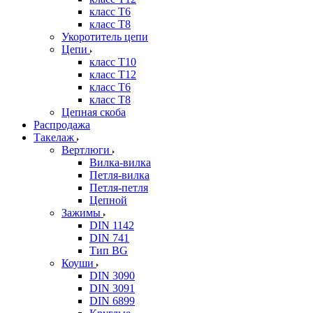
класс Т6
класс Т8
Укоротитель цепи
Цепи
класс Т10
класс Т12
класс Т6
класс Т8
Цепная скоба
Распродажа
Такелаж
Вертлюги
Вилка-вилка
Петля-вилка
Петля-петля
Цепной
Зажимы
DIN 1142
DIN 741
Тип BG
Коуши
DIN 3090
DIN 3091
DIN 6899