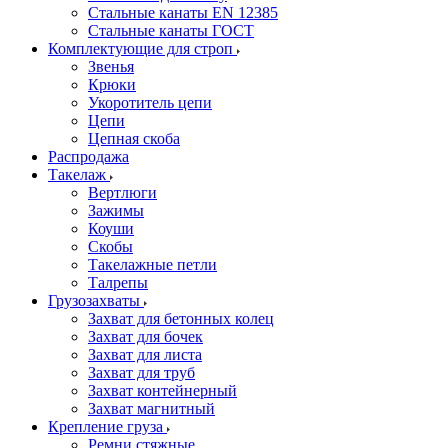
Стальные канаты EN 12385
Стальные канаты ГОСТ
Комплектующие для строп
Звенья
Крюки
Укоротитель цепи
Цепи
Цепная скоба
Распродажа
Такелаж
Вертлюги
Зажимы
Коуши
Скобы
Такелажные петли
Талрепы
Грузозахваты
Захват для бетонных колец
Захват для бочек
Захват для листа
Захват для труб
Захват контейнерный
Захват магнитный
Крепление груза
Ремни стяжные