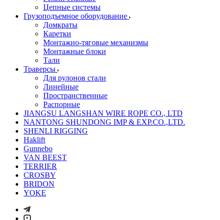
Цепные системы
Грузоподъемное оборудование
Домкраты
Каретки
Монтажно-тяговые механизмы
Монтажные блоки
Тали
Траверсы
Для рулонов стали
Линейные
Пространственные
Распорные
JIANGSU LANGSHAN WIRE ROPE CO., LTD
NANTONG SHUNDONG IMP & EXP.CO.,LTD.
SHENLI RIGGING
Haklift
Gunnebo
VAN BEEST
TERRIER
CROSBY
BRIDON
YOKE