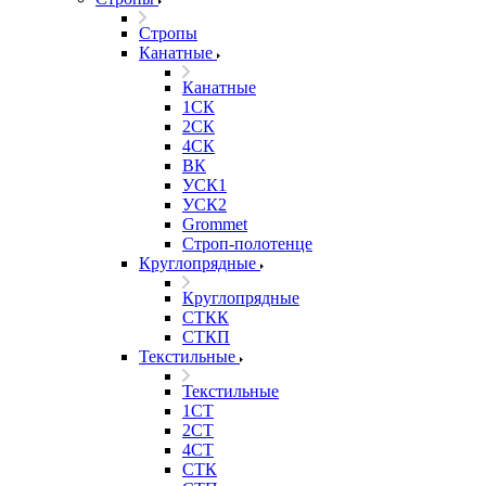
Стропы
Канатные
Канатные
1СК
2СК
4СК
ВК
УСК1
УСК2
Grommet
Строп-полотенце
Круглопрядные
Круглопрядные
СТКК
СТКП
Текстильные
Текстильные
1СТ
2СТ
4СТ
СТК