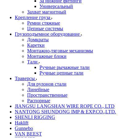
За нижние фитинги
Универсальный
Захват магнитный
Крепление груза
Ремни стяжные
Цепные системы
Грузоподъемное оборудование
Домкраты
Каретки
Монтажно-тяговые механизмы
Монтажные блоки
Тали
Ручные рычажные тали
Ручные цепные тали
Траверсы
Для рулонов стали
Линейные
Пространственные
Распорные
JIANGSU LANGSHAN WIRE ROPE CO., LTD
NANTONG SHUNDONG IMP & EXP.CO.,LTD.
SHENLI RIGGING
Haklift
Gunnebo
VAN BEEST