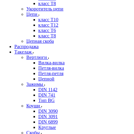
класс Т8
Укоротитель цепи
Цепи
класс Т10
класс Т12
класс Т6
класс Т8
Цепная скоба
Распродажа
Такелаж
Вертлюги
Вилка-вилка
Петля-вилка
Петля-петля
Цепной
Зажимы
DIN 1142
DIN 741
Тип BG
Коуши
DIN 3090
DIN 3091
DIN 6899
Круглые
Скобы