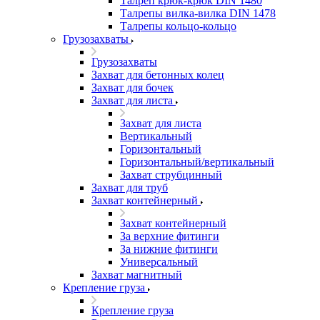
Талреп крюк-крюк DIN 1480
Талрепы вилка-вилка DIN 1478
Талрепы кольцо-кольцо
Грузозахваты
Грузозахваты
Захват для бетонных колец
Захват для бочек
Захват для листа
Захват для листа
Вертикальный
Горизонтальный
Горизонтальный/вертикальный
Захват струбцинный
Захват для труб
Захват контейнерный
Захват контейнерный
За верхние фитинги
За нижние фитинги
Универсальный
Захват магнитный
Крепление груза
Крепление груза