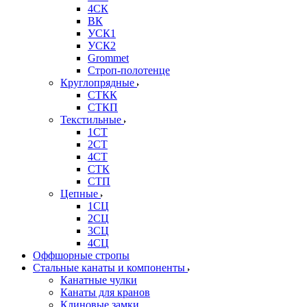
4СК
ВК
УСК1
УСК2
Grommet
Строп-полотенце
Круглопрядные
СТКК
СТКП
Текстильные
1СТ
2СТ
4СТ
СТК
СТП
Цепные
1СЦ
2СЦ
3СЦ
4СЦ
Оффшорные стропы
Стальные канаты и компоненты
Канатные чулки
Канаты для кранов
Клиновые замки