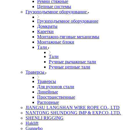
Ремни стяжные
Цепные системы
Грузоподъемное оборудование
Грузоподъемное оборудование
Домкраты
Каретки
Монтажно-тяговые механизмы
Монтажные блоки
Тали
Тали
Ручные рычажные тали
Ручные цепные тали
Траверсы
Траверсы
Для рулонов стали
Линейные
Пространственные
Распорные
JIANGSU LANGSHAN WIRE ROPE CO., LTD
NANTONG SHUNDONG IMP & EXP.CO.,LTD.
SHENLI RIGGING
Haklift
Gunnebo