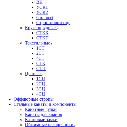
ВК
УСК1
УСК2
Grommet
Строп-полотенце
Круглопрядные
СТКК
СТКП
Текстильные
1СТ
2СТ
4СТ
СТК
СТП
Цепные
1СЦ
2СЦ
3СЦ
4СЦ
Оффшорные стропы
Стальные канаты и компоненты
Канатные чулки
Канаты для кранов
Клиновые замки
Обжимные наконечники