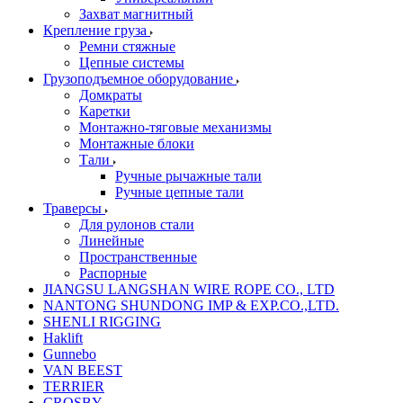
Захват магнитный
Крепление груза
Ремни стяжные
Цепные системы
Грузоподъемное оборудование
Домкраты
Каретки
Монтажно-тяговые механизмы
Монтажные блоки
Тали
Ручные рычажные тали
Ручные цепные тали
Траверсы
Для рулонов стали
Линейные
Пространственные
Распорные
JIANGSU LANGSHAN WIRE ROPE CO., LTD
NANTONG SHUNDONG IMP & EXP.CO.,LTD.
SHENLI RIGGING
Haklift
Gunnebo
VAN BEEST
TERRIER
CROSBY