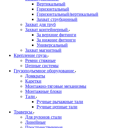
Вертикальный
Горизонтальный
Горизонтальный/вертикальный
Захват струбцинный
Захват для труб
Захват контейнерный
За верхние фитинги
За нижние фитинги
Универсальный
Захват магнитный
Крепление груза
Ремни стяжные
Цепные системы
Грузоподъемное оборудование
Домкраты
Каретки
Монтажно-тяговые механизмы
Монтажные блоки
Тали
Ручные рычажные тали
Ручные цепные тали
Траверсы
Для рулонов стали
Линейные
Пространственные