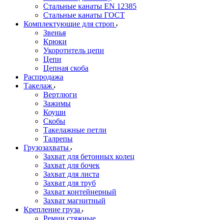
Стальные канаты EN 12385
Стальные канаты ГОСТ
Комплектующие для строп
Звенья
Крюки
Укоротитель цепи
Цепи
Цепная скоба
Распродажа
Такелаж
Вертлюги
Зажимы
Коуши
Скобы
Такелажные петли
Талрепы
Грузозахваты
Захват для бетонных колец
Захват для бочек
Захват для листа
Захват для труб
Захват контейнерный
Захват магнитный
Крепление груза
Ремни стяжные