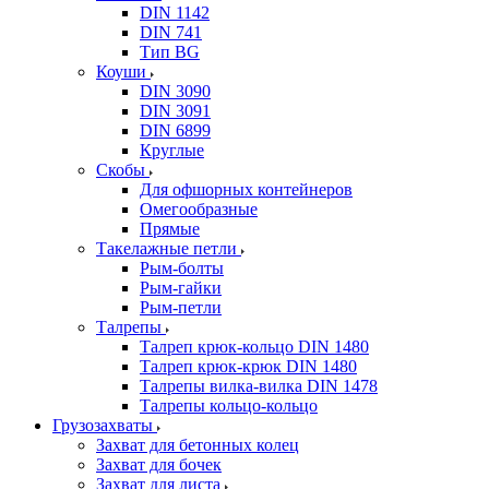
DIN 1142
DIN 741
Тип BG
Коуши
DIN 3090
DIN 3091
DIN 6899
Круглые
Скобы
Для офшорных контейнеров
Омегообразные
Прямые
Такелажные петли
Рым-болты
Рым-гайки
Рым-петли
Талрепы
Талреп крюк-кольцо DIN 1480
Талреп крюк-крюк DIN 1480
Талрепы вилка-вилка DIN 1478
Талрепы кольцо-кольцо
Грузозахваты
Захват для бетонных колец
Захват для бочек
Захват для листа