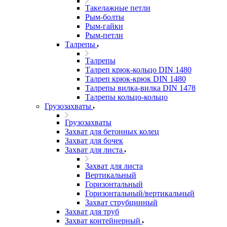
Такелажные петли
Рым-болты
Рым-гайки
Рым-петли
Талрепы
Талрепы
Талреп крюк-кольцо DIN 1480
Талреп крюк-крюк DIN 1480
Талрепы вилка-вилка DIN 1478
Талрепы кольцо-кольцо
Грузозахваты
Грузозахваты
Захват для бетонных колец
Захват для бочек
Захват для листа
Захват для листа
Вертикальный
Горизонтальный
Горизонтальный/вертикальный
Захват струбцинный
Захват для труб
Захват контейнерный