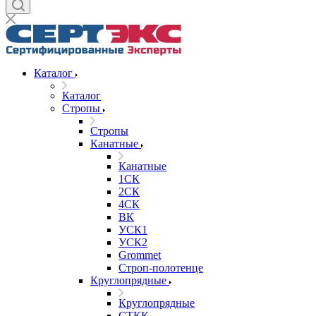
Каталог
Каталог
Стропы
Стропы
Канатные
Канатные
1СК
2СК
4СК
ВК
УСК1
УСК2
Grommet
Строп-полотенце
Круглопрядные
Круглопрядные
СТКК