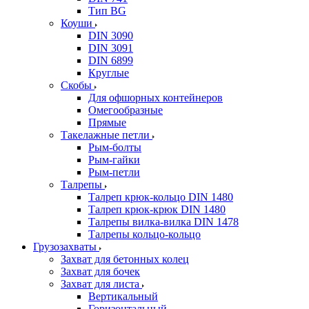
Тип BG
Коуши
DIN 3090
DIN 3091
DIN 6899
Круглые
Скобы
Для офшорных контейнеров
Омегообразные
Прямые
Такелажные петли
Рым-болты
Рым-гайки
Рым-петли
Талрепы
Талреп крюк-кольцо DIN 1480
Талреп крюк-крюк DIN 1480
Талрепы вилка-вилка DIN 1478
Талрепы кольцо-кольцо
Грузозахваты
Захват для бетонных колец
Захват для бочек
Захват для листа
Вертикальный
Горизонтальный