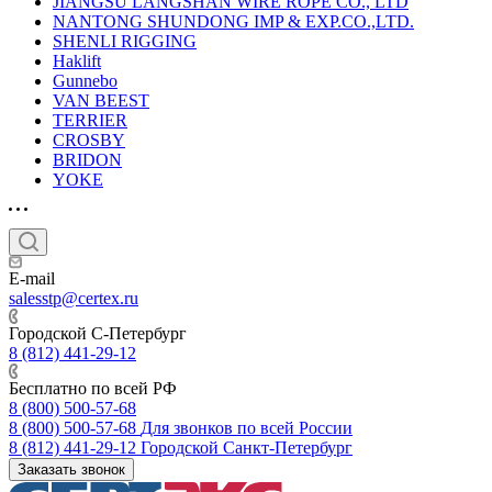
JIANGSU LANGSHAN WIRE ROPE CO., LTD
NANTONG SHUNDONG IMP & EXP.CO.,LTD.
SHENLI RIGGING
Haklift
Gunnebo
VAN BEEST
TERRIER
CROSBY
BRIDON
YOKE
E-mail
salesstp@certex.ru
Городской С-Петербург
8 (812) 441-29-12
Бесплатно по всей РФ
8 (800) 500-57-68
8 (800) 500-57-68
Для звонков по всей России
8 (812) 441-29-12
Городской Санкт-Петербург
Заказать звонок