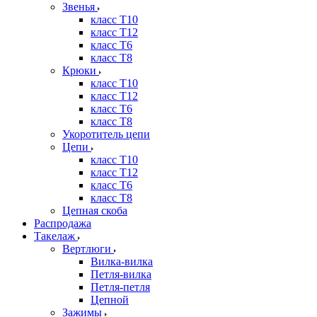
Звенья
класс Т10
класс Т12
класс Т6
класс Т8
Крюки
класс Т10
класс Т12
класс Т6
класс Т8
Укоротитель цепи
Цепи
класс Т10
класс Т12
класс Т6
класс Т8
Цепная скоба
Распродажа
Такелаж
Вертлюги
Вилка-вилка
Петля-вилка
Петля-петля
Цепной
Зажимы