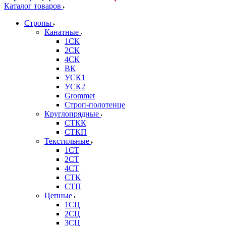
Каталог товаров
Стропы
Канатные
1СК
2СК
4СК
ВК
УСК1
УСК2
Grommet
Строп-полотенце
Круглопрядные
СТКК
СТКП
Текстильные
1СТ
2СТ
4СТ
СТК
СТП
Цепные
1СЦ
2СЦ
3СЦ