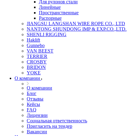
Для рулонов стали
Линейные
Пространственные
Распорные
JIANGSU LANGSHAN WIRE ROPE CO., LTD
NANTONG SHUNDONG IMP & EXP.CO.,LTD.
SHENLI RIGGING
Haklift
Gunnebo
VAN BEEST
TERRIER
CROSBY
BRIDON
YOKE
О компании
О компании
Блог
Отзывы
Кейсы
FAQ
Лицензии
Социальная ответственность
Пригласить на тендер
Вакансии