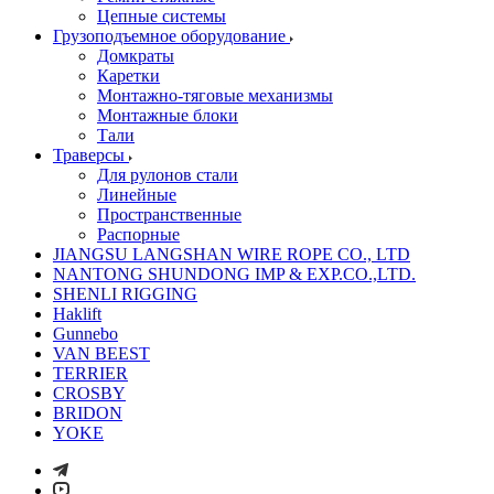
Цепные системы
Грузоподъемное оборудование
Домкраты
Каретки
Монтажно-тяговые механизмы
Монтажные блоки
Тали
Траверсы
Для рулонов стали
Линейные
Пространственные
Распорные
JIANGSU LANGSHAN WIRE ROPE CO., LTD
NANTONG SHUNDONG IMP & EXP.CO.,LTD.
SHENLI RIGGING
Haklift
Gunnebo
VAN BEEST
TERRIER
CROSBY
BRIDON
YOKE