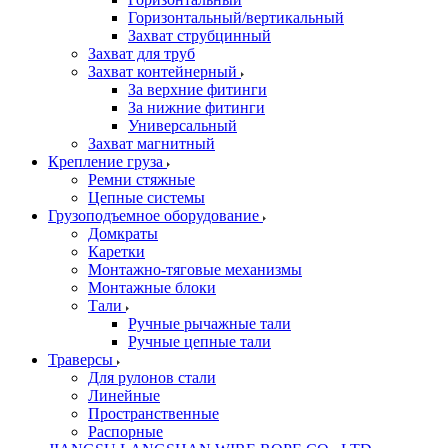
Горизонтальный/вертикальный
Захват струбцинный
Захват для труб
Захват контейнерный
За верхние фитинги
За нижние фитинги
Универсальный
Захват магнитный
Крепление груза
Ремни стяжные
Цепные системы
Грузоподъемное оборудование
Домкраты
Каретки
Монтажно-тяговые механизмы
Монтажные блоки
Тали
Ручные рычажные тали
Ручные цепные тали
Траверсы
Для рулонов стали
Линейные
Пространственные
Распорные