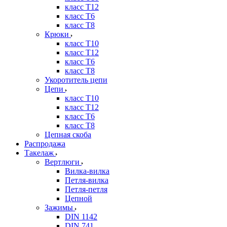
класс Т12
класс Т6
класс Т8
Крюки
класс Т10
класс Т12
класс Т6
класс Т8
Укоротитель цепи
Цепи
класс Т10
класс Т12
класс Т6
класс Т8
Цепная скоба
Распродажа
Такелаж
Вертлюги
Вилка-вилка
Петля-вилка
Петля-петля
Цепной
Зажимы
DIN 1142
DIN 741