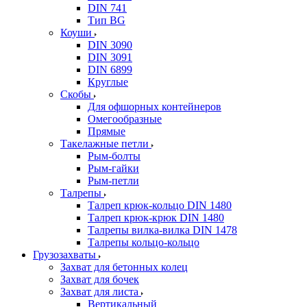
DIN 741
Тип BG
Коуши
DIN 3090
DIN 3091
DIN 6899
Круглые
Скобы
Для офшорных контейнеров
Омегообразные
Прямые
Такелажные петли
Рым-болты
Рым-гайки
Рым-петли
Талрепы
Талреп крюк-кольцо DIN 1480
Талреп крюк-крюк DIN 1480
Талрепы вилка-вилка DIN 1478
Талрепы кольцо-кольцо
Грузозахваты
Захват для бетонных колец
Захват для бочек
Захват для листа
Вертикальный