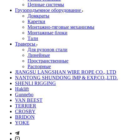
Цепные системы
Грузоподъемное оборудование
Домкраты
Каретки
Монтажно-тяговые механизмы
Монтажные блоки
Тали
Траверсы
Для рулонов стали
Линейные
Пространственные
Распорные
JIANGSU LANGSHAN WIRE ROPE CO., LTD
NANTONG SHUNDONG IMP & EXP.CO.,LTD.
SHENLI RIGGING
Haklift
Gunnebo
VAN BEEST
TERRIER
CROSBY
BRIDON
YOKE