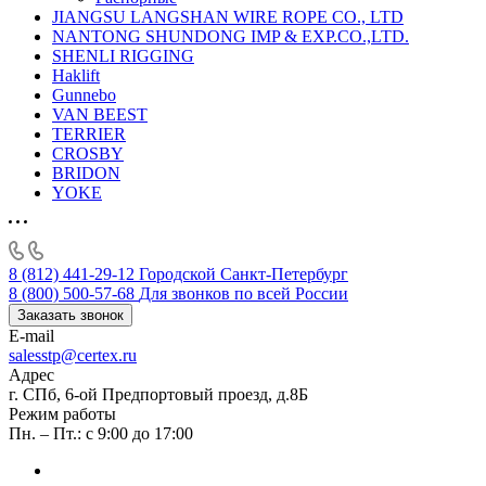
JIANGSU LANGSHAN WIRE ROPE CO., LTD
NANTONG SHUNDONG IMP & EXP.CO.,LTD.
SHENLI RIGGING
Haklift
Gunnebo
VAN BEEST
TERRIER
CROSBY
BRIDON
YOKE
8 (812) 441-29-12
Городской Санкт-Петербург
8 (800) 500-57-68
Для звонков по всей России
Заказать звонок
E-mail
salesstp@certex.ru
Адрес
г. СПб, 6-ой Предпортовый проезд, д.8Б
Режим работы
Пн. – Пт.: с 9:00 до 17:00