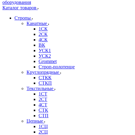
Каталог товаров
Стропы
Канатные
1СК
2СК
4СК
ВК
УСК1
УСК2
Grommet
Строп-полотенце
Круглопрядные
СТКК
СТКП
Текстильные
1СТ
2СТ
4СТ
СТК
СТП
Цепные
1СЦ
2СЦ