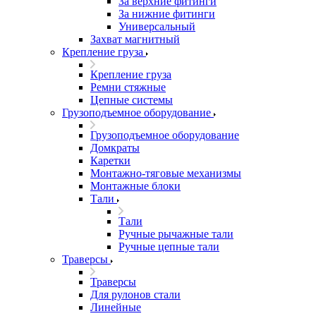
За верхние фитинги
За нижние фитинги
Универсальный
Захват магнитный
Крепление груза
Крепление груза
Ремни стяжные
Цепные системы
Грузоподъемное оборудование
Грузоподъемное оборудование
Домкраты
Каретки
Монтажно-тяговые механизмы
Монтажные блоки
Тали
Тали
Ручные рычажные тали
Ручные цепные тали
Траверсы
Траверсы
Для рулонов стали
Линейные