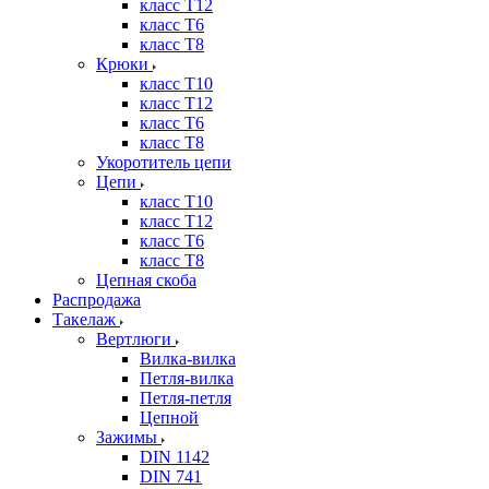
класс Т12
класс Т6
класс Т8
Крюки
класс Т10
класс Т12
класс Т6
класс Т8
Укоротитель цепи
Цепи
класс Т10
класс Т12
класс Т6
класс Т8
Цепная скоба
Распродажа
Такелаж
Вертлюги
Вилка-вилка
Петля-вилка
Петля-петля
Цепной
Зажимы
DIN 1142
DIN 741