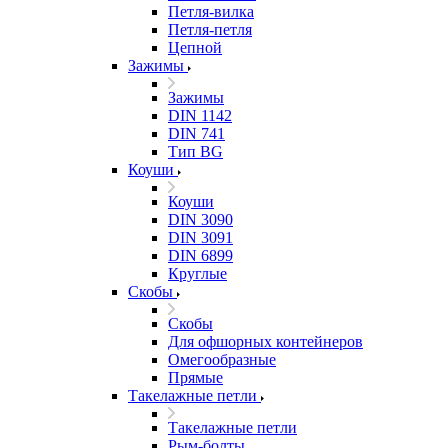
Петля-вилка
Петля-петля
Цепной
Зажимы
Зажимы
DIN 1142
DIN 741
Тип BG
Коуши
Коуши
DIN 3090
DIN 3091
DIN 6899
Круглые
Скобы
Скобы
Для офшорных контейнеров
Омегообразные
Прямые
Такелажные петли
Такелажные петли
Рым-болты