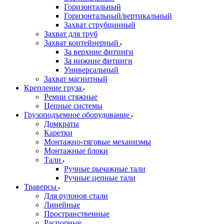
Горизонтальный
Горизонтальный/вертикальный
Захват струбцинный
Захват для труб
Захват контейнерный
За верхние фитинги
За нижние фитинги
Универсальный
Захват магнитный
Крепление груза
Ремни стяжные
Цепные системы
Грузоподъемное оборудование
Домкраты
Каретки
Монтажно-тяговые механизмы
Монтажные блоки
Тали
Ручные рычажные тали
Ручные цепные тали
Траверсы
Для рулонов стали
Линейные
Пространственные
Распорные