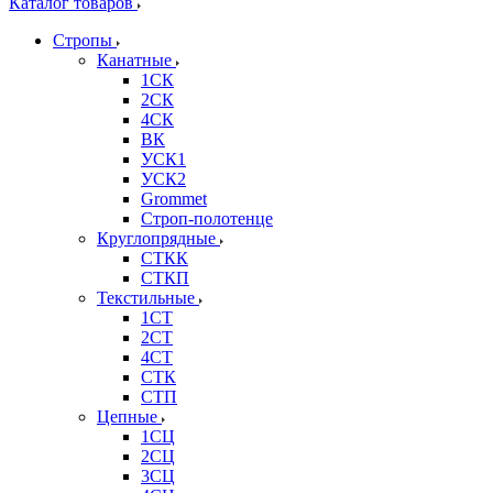
Каталог товаров
Стропы
Канатные
1СК
2СК
4СК
ВК
УСК1
УСК2
Grommet
Строп-полотенце
Круглопрядные
СТКК
СТКП
Текстильные
1СТ
2СТ
4СТ
СТК
СТП
Цепные
1СЦ
2СЦ
3СЦ