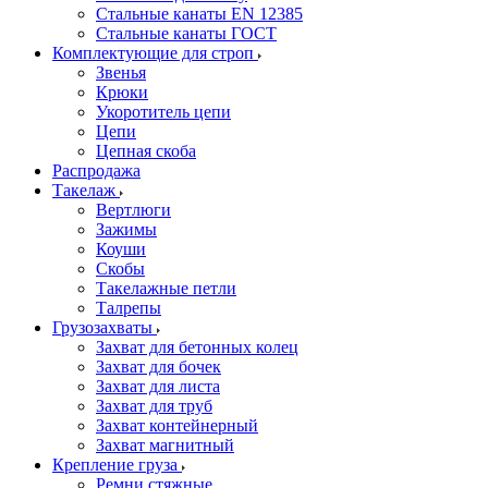
Стальные канаты EN 12385
Стальные канаты ГОСТ
Комплектующие для строп
Звенья
Крюки
Укоротитель цепи
Цепи
Цепная скоба
Распродажа
Такелаж
Вертлюги
Зажимы
Коуши
Скобы
Такелажные петли
Талрепы
Грузозахваты
Захват для бетонных колец
Захват для бочек
Захват для листа
Захват для труб
Захват контейнерный
Захват магнитный
Крепление груза
Ремни стяжные