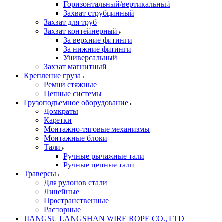
Горизонтальный/вертикальный
Захват струбцинный
Захват для труб
Захват контейнерный
За верхние фитинги
За нижние фитинги
Универсальный
Захват магнитный
Крепление груза
Ремни стяжные
Цепные системы
Грузоподъемное оборудование
Домкраты
Каретки
Монтажно-тяговые механизмы
Монтажные блоки
Тали
Ручные рычажные тали
Ручные цепные тали
Траверсы
Для рулонов стали
Линейные
Пространственные
Распорные
JIANGSU LANGSHAN WIRE ROPE CO., LTD