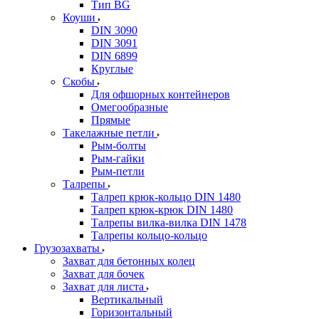
Тип BG
Коуши
DIN 3090
DIN 3091
DIN 6899
Круглые
Скобы
Для офшорных контейнеров
Омегообразные
Прямые
Такелажные петли
Рым-болты
Рым-гайки
Рым-петли
Талрепы
Талреп крюк-кольцо DIN 1480
Талреп крюк-крюк DIN 1480
Талрепы вилка-вилка DIN 1478
Талрепы кольцо-кольцо
Грузозахваты
Захват для бетонных колец
Захват для бочек
Захват для листа
Вертикальный
Горизонтальный