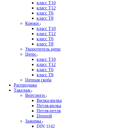
класс Т10
класс Т12
класс Т6
класс Т8
Крюки
класс Т10
класс Т12
класс Т6
класс Т8
Укоротитель цепи
Цепи
класс Т10
класс Т12
класс Т6
класс Т8
Цепная скоба
Распродажа
Такелаж
Вертлюги
Вилка-вилка
Петля-вилка
Петля-петля
Цепной
Зажимы
DIN 1142