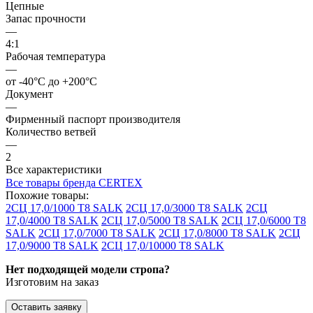
Цепные
Запас прочности
—
4:1
Рабочая температура
—
от -40°C до +200°C
Документ
—
Фирменный паспорт производителя
Количество ветвей
—
2
Все характеристики
Все товары бренда CERTEX
Похожие товары:
2СЦ 17,0/1000 Т8 SALK
2СЦ 17,0/3000 Т8 SALK
2СЦ
17,0/4000 Т8 SALK
2СЦ 17,0/5000 Т8 SALK
2СЦ 17,0/6000 Т8
SALK
2СЦ 17,0/7000 Т8 SALK
2СЦ 17,0/8000 Т8 SALK
2СЦ
17,0/9000 Т8 SALK
2СЦ 17,0/10000 Т8 SALK
Нет подходящей модели стропа?
Изготовим на заказ
Оставить заявку