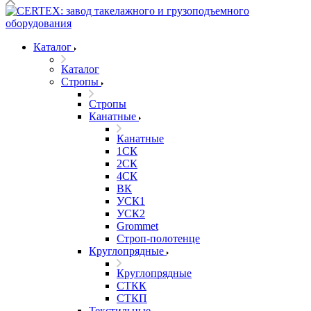
Каталог
Каталог
Стропы
Стропы
Канатные
Канатные
1СК
2СК
4СК
ВК
УСК1
УСК2
Grommet
Строп-полотенце
Круглопрядные
Круглопрядные
СТКК
СТКП
Текстильные