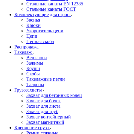
Стальные канаты EN 12385
Стальные канаты ГОСТ
Комплектующие для строп
Звенья
Крюки
Укоротитель цепи
Цепи
Цепная скоба
Распродажа
Такелаж
Вертлюги
Зажимы
Коуши
Скобы
Такелажные петли
Талрепы
Грузозахваты
Захват для бетонных колец
Захват для бочек
Захват для листа
Захват для труб
Захват контейнерный
Захват магнитный
Крепление груза
Ремни стяжные