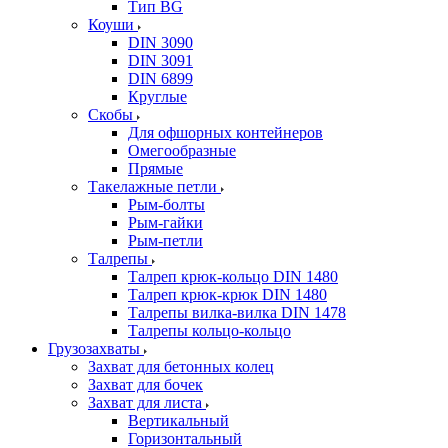
Тип BG
Коуши
DIN 3090
DIN 3091
DIN 6899
Круглые
Скобы
Для офшорных контейнеров
Омегообразные
Прямые
Такелажные петли
Рым-болты
Рым-гайки
Рым-петли
Талрепы
Талреп крюк-кольцо DIN 1480
Талреп крюк-крюк DIN 1480
Талрепы вилка-вилка DIN 1478
Талрепы кольцо-кольцо
Грузозахваты
Захват для бетонных колец
Захват для бочек
Захват для листа
Вертикальный
Горизонтальный