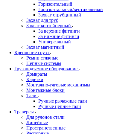
Горизонтальный
Горизонтальный/вертикальный
Захват струбцинный
Захват для труб
Захват контейнерный
За верхние фитинги
За нижние фитинги
Универсальный
Захват магнитный
Крепление груза
Ремни стяжные
Цепные системы
Грузоподъемное оборудование
Домкраты
Каретки
Монтажно-тяговые механизмы
Монтажные блоки
Тали
Ручные рычажные тали
Ручные цепные тали
Траверсы
Для рулонов стали
Линейные
Пространственные
Распорные