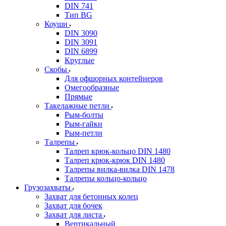
DIN 741
Тип BG
Коуши
DIN 3090
DIN 3091
DIN 6899
Круглые
Скобы
Для офшорных контейнеров
Омегообразные
Прямые
Такелажные петли
Рым-болты
Рым-гайки
Рым-петли
Талрепы
Талреп крюк-кольцо DIN 1480
Талреп крюк-крюк DIN 1480
Талрепы вилка-вилка DIN 1478
Талрепы кольцо-кольцо
Грузозахваты
Захват для бетонных колец
Захват для бочек
Захват для листа
Вертикальный