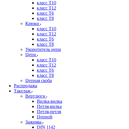
класс Т10
класс Т12
класс Т6
класс Т8
Крюки
класс Т10
класс Т12
класс Т6
класс Т8
Укоротитель цепи
Цепи
класс Т10
класс Т12
класс Т6
класс Т8
Цепная скоба
Распродажа
Такелаж
Вертлюги
Вилка-вилка
Петля-вилка
Петля-петля
Цепной
Зажимы
DIN 1142