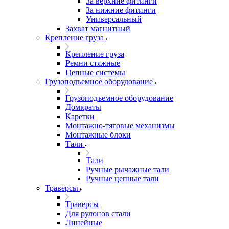
За верхние фитинги
За нижние фитинги
Универсальный
Захват магнитный
Крепление груза
Крепление груза
Ремни стяжные
Цепные системы
Грузоподъемное оборудование
Грузоподъемное оборудование
Домкраты
Каретки
Монтажно-тяговые механизмы
Монтажные блоки
Тали
Тали
Ручные рычажные тали
Ручные цепные тали
Траверсы
Траверсы
Для рулонов стали
Линейные