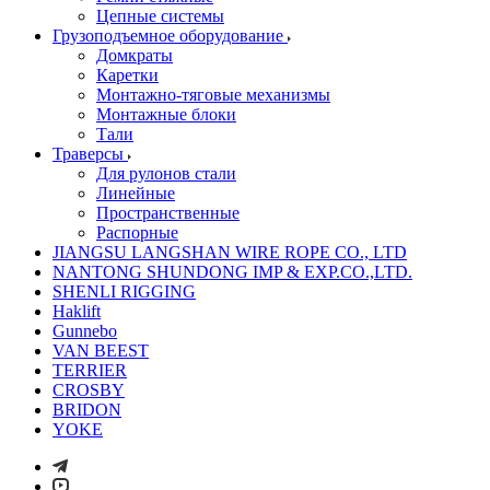
Цепные системы
Грузоподъемное оборудование
Домкраты
Каретки
Монтажно-тяговые механизмы
Монтажные блоки
Тали
Траверсы
Для рулонов стали
Линейные
Пространственные
Распорные
JIANGSU LANGSHAN WIRE ROPE CO., LTD
NANTONG SHUNDONG IMP & EXP.CO.,LTD.
SHENLI RIGGING
Haklift
Gunnebo
VAN BEEST
TERRIER
CROSBY
BRIDON
YOKE