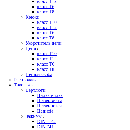
класс Т12
класс Т6
класс Т8
Крюки
класс Т10
класс Т12
класс Т6
класс Т8
Укоротитель цепи
Цепи
класс Т10
класс Т12
класс Т6
класс Т8
Цепная скоба
Распродажа
Такелаж
Вертлюги
Вилка-вилка
Петля-вилка
Петля-петля
Цепной
Зажимы
DIN 1142
DIN 741