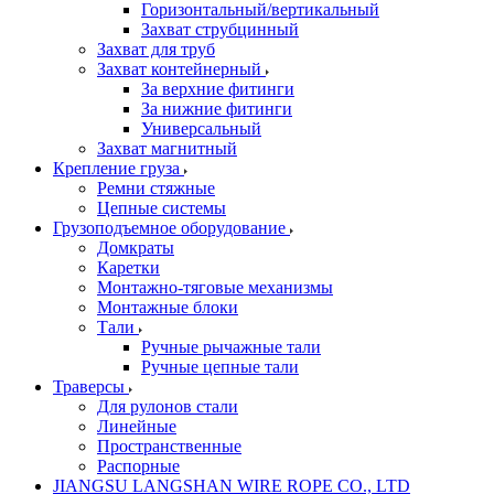
Горизонтальный/вертикальный
Захват струбцинный
Захват для труб
Захват контейнерный
За верхние фитинги
За нижние фитинги
Универсальный
Захват магнитный
Крепление груза
Ремни стяжные
Цепные системы
Грузоподъемное оборудование
Домкраты
Каретки
Монтажно-тяговые механизмы
Монтажные блоки
Тали
Ручные рычажные тали
Ручные цепные тали
Траверсы
Для рулонов стали
Линейные
Пространственные
Распорные
JIANGSU LANGSHAN WIRE ROPE CO., LTD