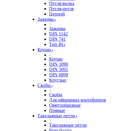
Петля-вилка
Петля-петля
Цепной
Зажимы
Зажимы
DIN 1142
DIN 741
Тип BG
Коуши
Коуши
DIN 3090
DIN 3091
DIN 6899
Круглые
Скобы
Скобы
Для офшорных контейнеров
Омегообразные
Прямые
Такелажные петли
Такелажные петли
Рым-болты