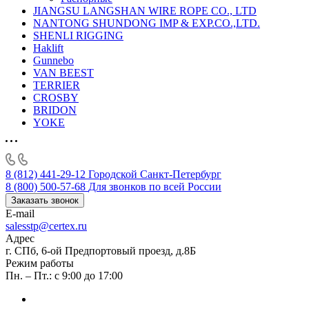
JIANGSU LANGSHAN WIRE ROPE CO., LTD
NANTONG SHUNDONG IMP & EXP.CO.,LTD.
SHENLI RIGGING
Haklift
Gunnebo
VAN BEEST
TERRIER
CROSBY
BRIDON
YOKE
8 (812) 441-29-12
Городской Санкт-Петербург
8 (800) 500-57-68
Для звонков по всей России
Заказать звонок
E-mail
salesstp@certex.ru
Адрес
г. СПб, 6-ой Предпортовый проезд, д.8Б
Режим работы
Пн. – Пт.: с 9:00 до 17:00