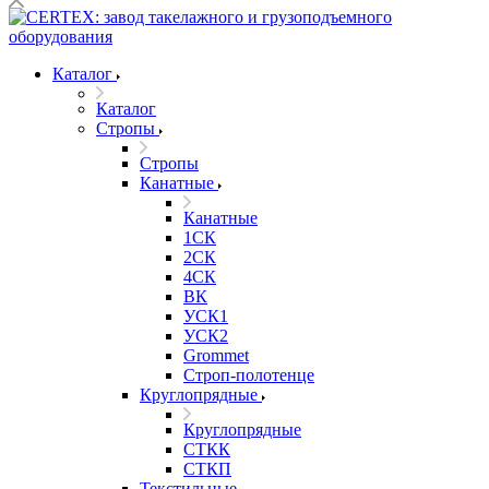
Каталог
Каталог
Стропы
Стропы
Канатные
Канатные
1СК
2СК
4СК
ВК
УСК1
УСК2
Grommet
Строп-полотенце
Круглопрядные
Круглопрядные
СТКК
СТКП
Текстильные