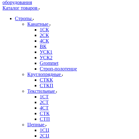
Каталог товаров
Стропы
Канатные
1СК
2СК
4СК
ВК
УСК1
УСК2
Grommet
Строп-полотенце
Круглопрядные
СТКК
СТКП
Текстильные
1СТ
2СТ
4СТ
СТК
СТП
Цепные
1СЦ
2СЦ