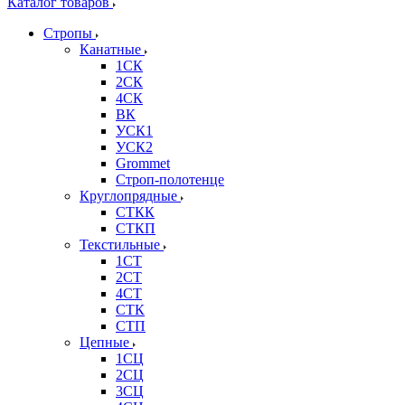
Каталог товаров
Стропы
Канатные
1СК
2СК
4СК
ВК
УСК1
УСК2
Grommet
Строп-полотенце
Круглопрядные
СТКК
СТКП
Текстильные
1СТ
2СТ
4СТ
СТК
СТП
Цепные
1СЦ
2СЦ
3СЦ