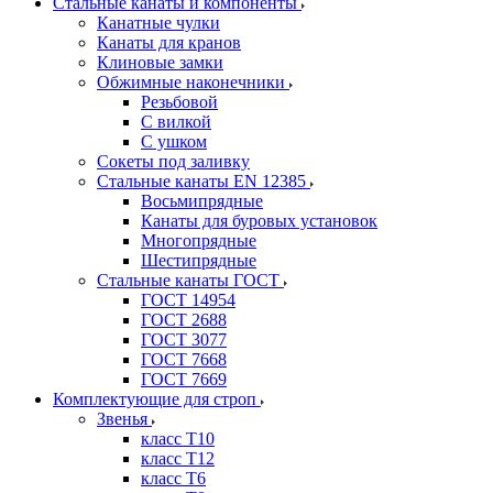
Стальные канаты и компоненты
Канатные чулки
Канаты для кранов
Клиновые замки
Обжимные наконечники
Резьбовой
С вилкой
С ушком
Сокеты под заливку
Стальные канаты EN 12385
Восьмипрядные
Канаты для буровых установок
Многопрядные
Шестипрядные
Стальные канаты ГОСТ
ГОСТ 14954
ГОСТ 2688
ГОСТ 3077
ГОСТ 7668
ГОСТ 7669
Комплектующие для строп
Звенья
класс Т10
класс Т12
класс Т6