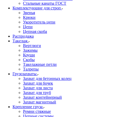
Стальные канаты ГОСТ
Комплектующие для строп
Звенья
Крюки
Укоротитель цепи
Цепи
Цепная скоба
Распродажа
Такелаж
Вертлюги
Зажимы
Коуши
Скобы
Такелажные петли
Талрепы
Грузозахваты
Захват для бетонных колец
Захват для бочек
Захват для листа
Захват для труб
Захват контейнерный
Захват магнитный
Крепление груза
Ремни стяжные
Цепные системы