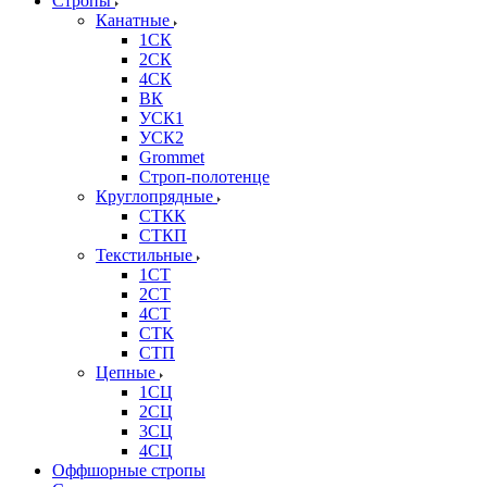
Стропы
Канатные
1СК
2СК
4СК
ВК
УСК1
УСК2
Grommet
Строп-полотенце
Круглопрядные
СТКК
СТКП
Текстильные
1СТ
2СТ
4СТ
СТК
СТП
Цепные
1СЦ
2СЦ
3СЦ
4СЦ
Оффшорные стропы