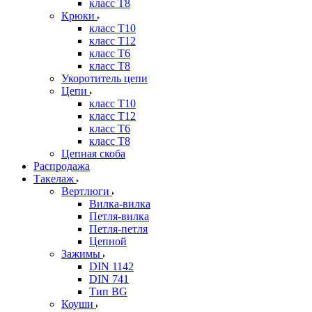
класс Т8
Крюки
класс Т10
класс Т12
класс Т6
класс Т8
Укоротитель цепи
Цепи
класс Т10
класс Т12
класс Т6
класс Т8
Цепная скоба
Распродажа
Такелаж
Вертлюги
Вилка-вилка
Петля-вилка
Петля-петля
Цепной
Зажимы
DIN 1142
DIN 741
Тип BG
Коуши