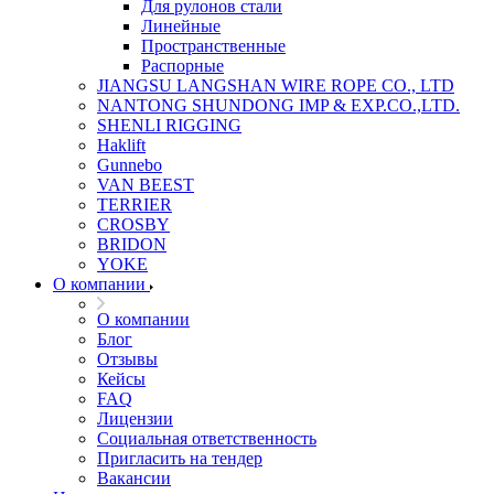
Для рулонов стали
Линейные
Пространственные
Распорные
JIANGSU LANGSHAN WIRE ROPE CO., LTD
NANTONG SHUNDONG IMP & EXP.CO.,LTD.
SHENLI RIGGING
Haklift
Gunnebo
VAN BEEST
TERRIER
CROSBY
BRIDON
YOKE
О компании
О компании
Блог
Отзывы
Кейсы
FAQ
Лицензии
Социальная ответственность
Пригласить на тендер
Вакансии