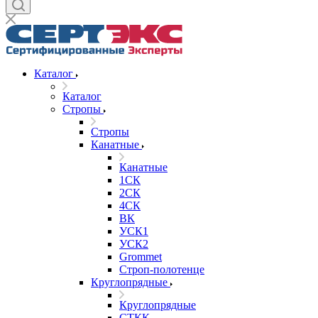
Каталог
Каталог
Стропы
Стропы
Канатные
Канатные
1СК
2СК
4СК
ВК
УСК1
УСК2
Grommet
Строп-полотенце
Круглопрядные
Круглопрядные
СТКК