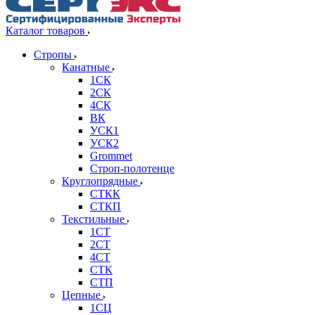
Каталог товаров
Стропы
Канатные
1СК
2СК
4СК
ВК
УСК1
УСК2
Grommet
Строп-полотенце
Круглопрядные
СТКК
СТКП
Текстильные
1СТ
2СТ
4СТ
СТК
СТП
Цепные
1СЦ