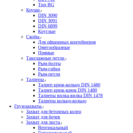
Тип BG
Коуши
DIN 3090
DIN 3091
DIN 6899
Круглые
Скобы
Для офшорных контейнеров
Омегообразные
Прямые
Такелажные петли
Рым-болты
Рым-гайки
Рым-петли
Талрепы
Талреп крюк-кольцо DIN 1480
Талреп крюк-крюк DIN 1480
Талрепы вилка-вилка DIN 1478
Талрепы кольцо-кольцо
Грузозахваты
Захват для бетонных колец
Захват для бочек
Захват для листа
Вертикальный
Горизонтальный