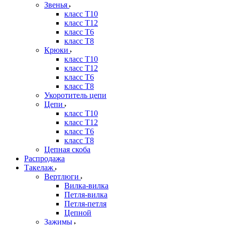
Звенья
класс Т10
класс Т12
класс Т6
класс Т8
Крюки
класс Т10
класс Т12
класс Т6
класс Т8
Укоротитель цепи
Цепи
класс Т10
класс Т12
класс Т6
класс Т8
Цепная скоба
Распродажа
Такелаж
Вертлюги
Вилка-вилка
Петля-вилка
Петля-петля
Цепной
Зажимы