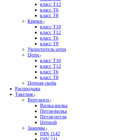
класс Т12
класс Т6
класс Т8
Крюки
класс Т10
класс Т12
класс Т6
класс Т8
Укоротитель цепи
Цепи
класс Т10
класс Т12
класс Т6
класс Т8
Цепная скоба
Распродажа
Такелаж
Вертлюги
Вилка-вилка
Петля-вилка
Петля-петля
Цепной
Зажимы
DIN 1142
DIN 741