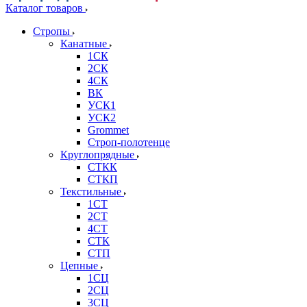
Каталог товаров
Стропы
Канатные
1СК
2СК
4СК
ВК
УСК1
УСК2
Grommet
Строп-полотенце
Круглопрядные
СТКК
СТКП
Текстильные
1СТ
2СТ
4СТ
СТК
СТП
Цепные
1СЦ
2СЦ
3СЦ