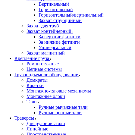
Вертикальный
Горизонтальный
Горизонтальный/вертикальный
Захват струбцинный
Захват для труб
Захват контейнерный
За верхние фитинги
За нижние фитинги
Универсальный
Захват магнитный
Крепление груза
Ремни стяжные
Цепные системы
Грузоподъемное оборудование
Домкраты
Каретки
Монтажно-тяговые механизмы
Монтажные блоки
Тали
Ручные рычажные тали
Ручные цепные тали
Траверсы
Для рулонов стали
Линейные
Пространственные