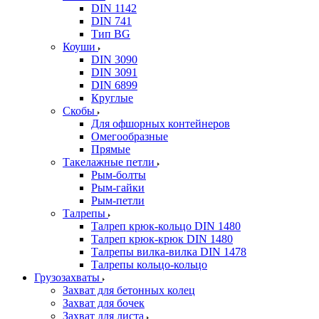
DIN 1142
DIN 741
Тип BG
Коуши
DIN 3090
DIN 3091
DIN 6899
Круглые
Скобы
Для офшорных контейнеров
Омегообразные
Прямые
Такелажные петли
Рым-болты
Рым-гайки
Рым-петли
Талрепы
Талреп крюк-кольцо DIN 1480
Талреп крюк-крюк DIN 1480
Талрепы вилка-вилка DIN 1478
Талрепы кольцо-кольцо
Грузозахваты
Захват для бетонных колец
Захват для бочек
Захват для листа