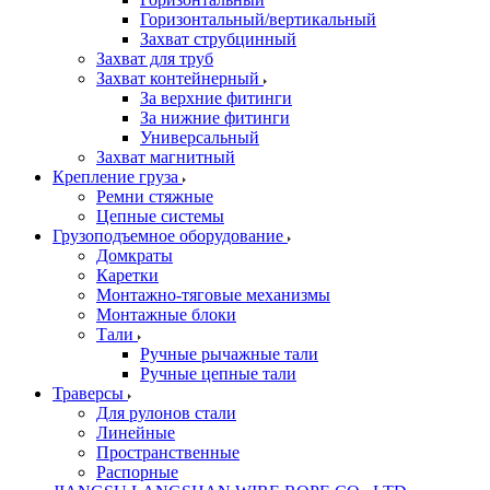
Горизонтальный/вертикальный
Захват струбцинный
Захват для труб
Захват контейнерный
За верхние фитинги
За нижние фитинги
Универсальный
Захват магнитный
Крепление груза
Ремни стяжные
Цепные системы
Грузоподъемное оборудование
Домкраты
Каретки
Монтажно-тяговые механизмы
Монтажные блоки
Тали
Ручные рычажные тали
Ручные цепные тали
Траверсы
Для рулонов стали
Линейные
Пространственные
Распорные