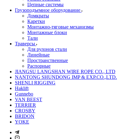
Цепные системы
Грузоподъемное оборудование
Домкраты
Каретки
Монтажно-тяговые механизмы
Монтажные блоки
Тали
Траверсы
Для рулонов стали
Линейные
Пространственные
Распорные
JIANGSU LANGSHAN WIRE ROPE CO., LTD
NANTONG SHUNDONG IMP & EXP.CO.,LTD.
SHENLI RIGGING
Haklift
Gunnebo
VAN BEEST
TERRIER
CROSBY
BRIDON
YOKE