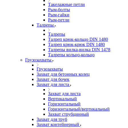
Такелажные петли
Рым-болты
Рым-гайки
Рым-петли
Талрепы
Талрепы
Талреп крюк-кольцо DIN 1480
Талреп крюк-крюк DIN 1480
Талрепы вилка-вилка DIN 1478
Талрепы кольцо-кольцо
Грузозахваты
Грузозахваты
Захват для бетонных колец
Захват для бочек
Захват для листа
Захват для листа
Вертикальный
Горизонтальный
Горизонтальный/вертикальный
Захват струбцинный
Захват для труб
Захват контейнерный