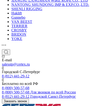
JIANGSU LANGSHAN WIRE ROPE CO., LTD
NANTONG SHUNDONG IMP & EXP.CO.,LTD.
SHENLI RIGGING
Haklift
Gunnebo
VAN BEEST
TERRIER
CROSBY
BRIDON
YOKE
E-mail
salesstp@certex.ru
Городской С-Петербург
8 (812) 441-29-12
Бесплатно по всей РФ
8 (800) 500-57-68
8 (800) 500-57-68
Для звонков по всей России
8 (812) 441-29-12
Городской Санкт-Петербург
Заказать звонок