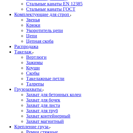
Стальные канаты EN 12385
Стальные канаты ГОСТ
Комплектующие для строп
Звенья
Крюки
Укоротитель цепи
Цепи
Цепная скоба
Распродажа
Такелаж
Вертлюги
Зажимы
Коуши
Скобы
Такелажные петли
Талрепы
Грузозахваты
Захват для бетонных колец
Захват для бочек
Захват для листа
Захват для труб
Захват контейнерный
Захват магнитный
Крепление груза
Ремни стяжные